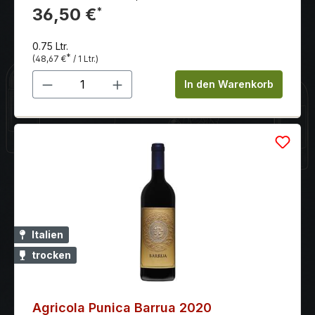
Nachhall sehr reife, weiche Tanine - gestützt durch
36,50 €
*
eine frische Säure die typisch für einen Valpolicella
Wein ist.
0.75 Ltr.
*
(48,67 €
/ 1 Ltr.)
Produkt Anzahl: Gib den gewünschten 
In den Warenkorb
Italien
trocken
Agricola Punica Barrua 2020