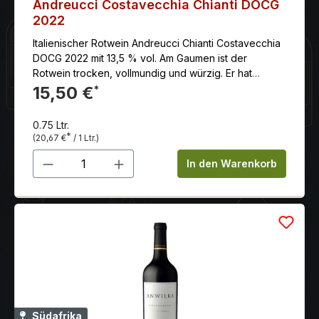
Andreucci Costavecchia Chianti DOCG
2022
Italienischer Rotwein Andreucci Chianti Costavecchia
DOCG 2022 mit 13,5 % vol. Am Gaumen ist der
Rotwein trocken, vollmundig und würzig. Er hat
weiche, gut eingebundene Tannine und einen
15,50 €
*
langen, anhaltenden Abgang.
0.75 Ltr.
*
(20,67 €
/ 1 Ltr.)
Produkt Anzahl: Gib den gewünschten 
In den Warenkorb
Südafrika