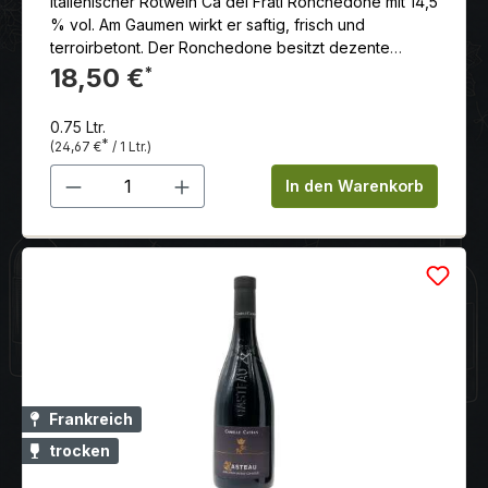
Italienischer Rotwein Ca dei Frati Ronchedone mit 14,5
% vol. Am Gaumen wirkt er saftig, frisch und
terroirbetont. Der Ronchedone besitzt dezente
ätherische Noten und feinkörnige saftige Tannine. Im
18,50 €
*
Finishing ist er lang und fruchtbetont. Bei Tisch zeigt
er sich in genussvollem Einklang mit dunklen Fleisch,
0.75 Ltr.
vor allem Schmorbraten, Wild und Wildgepügel sowie
*
(24,67 €
/ 1 Ltr.)
vollfettem Käse.
Produkt Anzahl: Gib den gewünschten 
In den Warenkorb
Frankreich
trocken