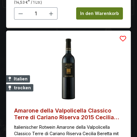
*
(14,53 €
/ 1 Ltr.)
Produkt Anzahl: Gib den gewünschten 
In den Warenkorb
Italien
trocken
Amarone della Valpolicella Classico
Terre di Cariano Riserva 2015 Cecilia
Beretta
Italienischer Rotwein Amarone della Valpolicella
Classico Terre di Cariano Riserva Cecilia Beretta mit