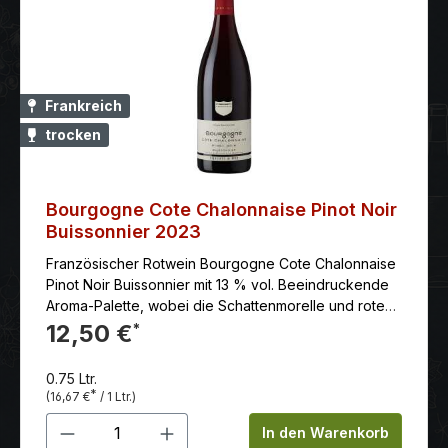
Frankreich
trocken
Bourgogne Cote Chalonnaise Pinot Noir
Buissonnier 2023
Französischer Rotwein Bourgogne Cote Chalonnaise
Pinot Noir Buissonnier mit 13 % vol. Beeindruckende
Aroma-Palette, wobei die Schattenmorelle und rote
Früchte überwiegen. Nach einigen Monaten treten
12,50 €
*
Rauch- und Ledernoten zum Vorschein. Seine
Struktur weist ein schönes Gleichgewicht und gut
0.75 Ltr.
eingebundene Tannine auf, dank derer der Wein
*
(16,67 €
/ 1 Ltr.)
bereits jung zu genießen, aber dennoch leicht zu
Produkt Anzahl: Gib den gewünschten 
lagern ist. Trinktemperatur 16°C
In den Warenkorb