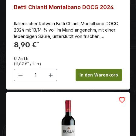
Betti Chianti Montalbano DOCG 2024
Italienischer Rotwein Betti Chianti Montalbano DOCG
2024 mit 13/14 % vol. Im Mund angenehm, mit einer
lebendigen Säure, unterstützt von frischen,
ausgewogenen und vollmundigen Tanninen.
8,90 €
*
0.75 Ltr.
*
(11,87 €
/ 1 Ltr.)
Produkt Anzahl: Gib den gewünschten 
In den Warenkorb