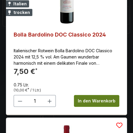
Italien
trocken
Bolla Bardolino DOC Classico 2024
Italienischer Rotwein Bolla Bardolino DOC Classico
2024 mit 12,5 % vol. Am Gaumen wunderbar
harmonisch mit einem delikaten Finale von
aromatischen Waldbeeren
7,50 €
*
0.75 Ltr.
*
(10,00 €
/ 1 Ltr.)
Produkt Anzahl: Gib den gewünschten 
In den Warenkorb