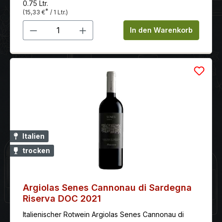
0.75 Ltr.
*
(15,33 €
/ 1 Ltr.)
Produkt Anzahl: Gib den gewünschten 
In den Warenkorb
Italien
trocken
Argiolas Senes Cannonau di Sardegna
Riserva DOC 2021
Italienischer Rotwein Argiolas Senes Cannonau di