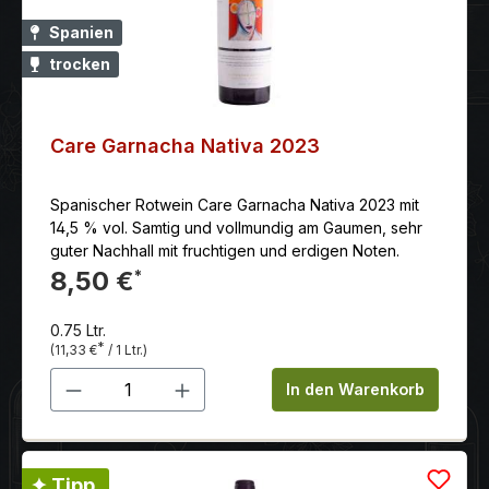
Spanien
trocken
Care Garnacha Nativa 2023
Spanischer Rotwein Care Garnacha Nativa 2023 mit
14,5 % vol. Samtig und vollmundig am Gaumen, sehr
guter Nachhall mit fruchtigen und erdigen Noten.
8,50 €
*
0.75 Ltr.
*
(11,33 €
/ 1 Ltr.)
Produkt Anzahl: Gib den gewünschten 
In den Warenkorb
✦ Tipp.