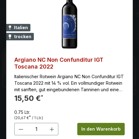
Italien
trocken
Argiano NC Non Confunditur IGT
Toscana 2022
Italienischer Rotwein Argiano NC Non Confunditur IGT
Toscana 2022 mit 14 % vol. Ein vollmundiger Rotwein
mit sanften, gut eingebundenen Tanninen und einem
langen Abgang. Ein Aromen-Spiel von roten Beeren
15,50 €
*
gepaart mit einer angenehmen Röstnoten.
0.75 Ltr.
*
(20,67 €
/ 1 Ltr.)
Produkt Anzahl: Gib den gewünschten 
In den Warenkorb