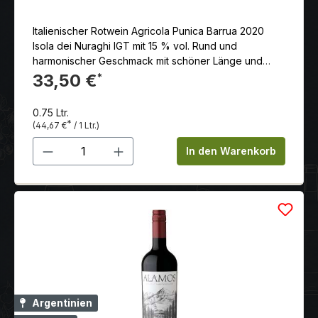
Italienischer Rotwein Agricola Punica Barrua 2020
Isola dei Nuraghi IGT mit 15 % vol. Rund und
harmonischer Geschmack mit schöner Länge und
leicht herbalem Nachhall nach Minze und Myrthe.
33,50 €
*
0.75 Ltr.
*
(44,67 €
/ 1 Ltr.)
Produkt Anzahl: Gib den gewünschten 
In den Warenkorb
Argentinien