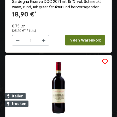
Sardegna Riserva DOC 2021 mit 15 % vol. Schmeckt
warm, rund, mit guter Struktur und hervorragender
Balance
18,90 €
*
0.75 Ltr.
*
(25,20 €
/ 1 Ltr.)
Produkt Anzahl: Gib den gewünschten 
In den Warenkorb
Italien
trocken