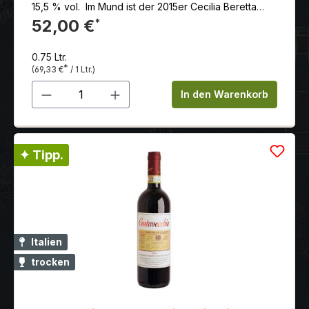
15,5 % vol. Im Mund ist der 2015er Cecilia Beretta
Amarone Riserva samtig und weich, mit
52,00 €
*
dominierenden Noten von Kirschen, Heidelbeeren
und Lebkuchen.
0.75 Ltr.
*
(69,33 €
/ 1 Ltr.)
Produkt Anzahl: Gib den gewünschten 
In den Warenkorb
✦ Tipp.
Italien
trocken