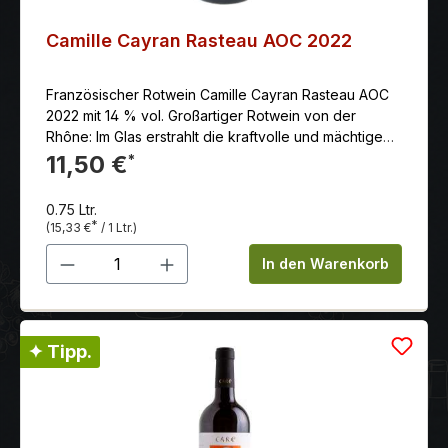
Camille Cayran Rasteau AOC 2022
Französischer Rotwein Camille Cayran Rasteau AOC
2022 mit 14 % vol. Großartiger Rotwein von der
Rhône: Im Glas erstrahlt die kraftvolle und mächtige
Cuvée in wundervollem Karminrot. In der Nase
11,50 €
*
dominieren würzige Noten und Aromen von
schwarzen Oliven, die subtil von roter Beerenfrucht
0.75 Ltr.
untermalt werden. Am Gaumen wiederholen sich die
*
(15,33 €
/ 1 Ltr.)
würzigen Noten der Nase. Körperreich mit präsenten,
Produkt Anzahl: Gib den gewünschten 
weichen Tanninen. Ein wahres Gourmet-Erlebnis in
In den Warenkorb
Kombination mit Rindersteak und Morchelsauce, Salat
mit Geflügelleber oder deftigen Fleischgerichten mit
Lamm und Wild. Aus den Rebsorten: Grenache, Syrah,
Mourvèdre
✦ Tipp.