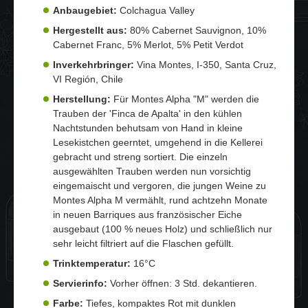
Anbaugebiet:
Colchagua Valley
Hergestellt aus:
80% Cabernet Sauvignon, 10%
Cabernet Franc, 5% Merlot, 5% Petit Verdot
Inverkehrbringer:
Vina Montes, I-350, Santa Cruz,
VI Región, Chile
Herstellung:
Für Montes Alpha "M" werden die
Trauben der 'Finca de Apalta' in den kühlen
Nachtstunden behutsam von Hand in kleine
Lesekistchen geerntet, umgehend in die Kellerei
gebracht und streng sortiert. Die einzeln
ausgewählten Trauben werden nun vorsichtig
eingemaischt und vergoren, die jungen Weine zu
Montes Alpha M vermählt, rund achtzehn Monate
in neuen Barriques aus französischer Eiche
ausgebaut (100 % neues Holz) und schließlich nur
sehr leicht filtriert auf die Flaschen gefüllt.
Trinktemperatur:
16°C
Servierinfo:
Vorher öffnen: 3 Std. dekantieren.
Farbe:
Tiefes, kompaktes Rot mit dunklen