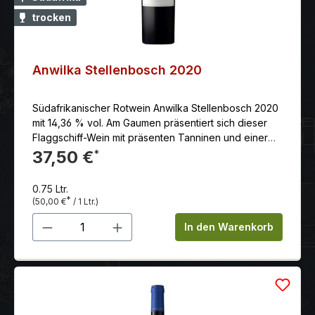
trocken
Anwilka Stellenbosch 2020
Südafrikanischer Rotwein Anwilka Stellenbosch 2020
mit 14,36 % vol. Am Gaumen präsentiert sich dieser
Flaggschiff-Wein mit präsenten Tanninen und einer
wunderbaren Textur, ausgewogen und komplex, mit
37,50 €
*
einem langen, reichhaltigen Abgang. Ein lagerfähiger
Wein, der schon jetzt und in vielen Jahren begeistern
0.75 Ltr.
wird.
*
(50,00 €
/ 1 Ltr.)
Produkt Anzahl: Gib den gewünschten 
In den Warenkorb