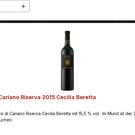
en Wert ein oder benutze die Schaltflä
Cariano Riserva 2015 Cecilia Beretta
re di Cariano Riserva Cecilia Beretta mit 15,5 % vol. Im Mund ist de
uchen.