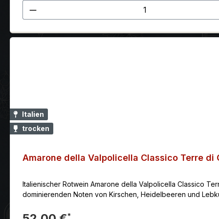
Produkt Anzahl: Gib den gewünscht
Italien
trocken
Amarone della Valpolicella Classico Terre di 
Italienischer Rotwein Amarone della Valpolicella Classico Ter
dominierenden Noten von Kirschen, Heidelbeeren und Lebk
52,00 €
*