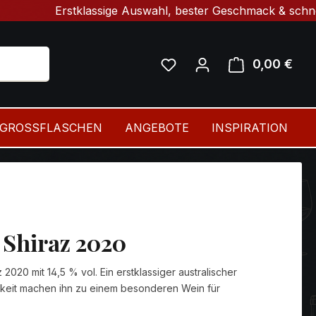
Erstklassige Auswahl, bester Geschmack & schnelle Liefe
0,00 €
Ware
GROSSFLASCHEN
ANGEBOTE
INSPIRATION
 Shiraz 2020
 2020 mit 14,5 % vol. Ein erstklassiger australischer
igkeit machen ihn zu einem besonderen Wein für