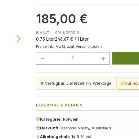
185,00 €
INHALT:
GRUNDPREIS
0.75 Liter
246,67 € / 1 Liter
Preise inkl. MwSt. zzgl. Versandkosten.
Produkt Anzahl: Gib den gew
Verfügbar. Lieferzeit 1-3 Werktage
Nur no
EXPERTISE & DETAILS
Kategorie:
Rotwein
Herkunft:
Barossa Valley, Australien
Alkoholgehalt:
14,5 % vol.