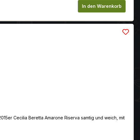
chen um die Anzahl zu erhöhen oder zu
In den Warenkorb
r 2015er Cecilia Beretta Amarone Riserva samtig und weich, mit