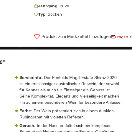
Jahrgang:
2020
Typ:
trocken
Produkt zum Merkzettel hinzufügen
Fragen z
20"
Servierinfo:
Der Penfolds Magill Estate Shiraz 2020
ist ein erstklassiger australischer Rotwein, der sowohl
für Kenner als auch für Einsteiger ein Genuss ist.
Seine Komplexität, Eleganz und Vielseitigkeit machen
ihn zu einem besonderen Wein für besondere Anlässe.
Farbe:
Der Wein präsentiert sich in einem dunklen
Rubingranat mit violetten Reflexen.
Geruch:
In der Nase entfaltet sich ein komplexes
Bouquet mit Noten von dunklen Beeren, Gewürzen,