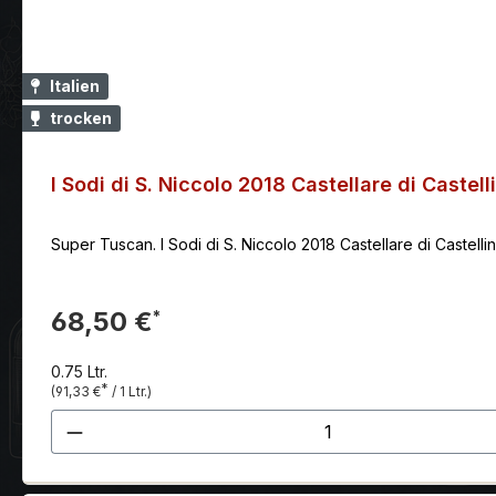
Italien
trocken
I Sodi di S. Niccolo 2018 Castellare di Castell
Super Tuscan. I Sodi di S. Niccolo 2018 Castellare di Castel
68,50 €
*
0.75 Ltr.
*
(91,33 €
/ 1 Ltr.)
Produkt Anzahl: Gib den gewünscht