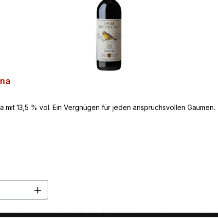
ina
lina mit 13,5 % vol. Ein Vergnügen für jeden anspruchsvollen Gaumen.
en Wert ein oder benutze die Schaltflä