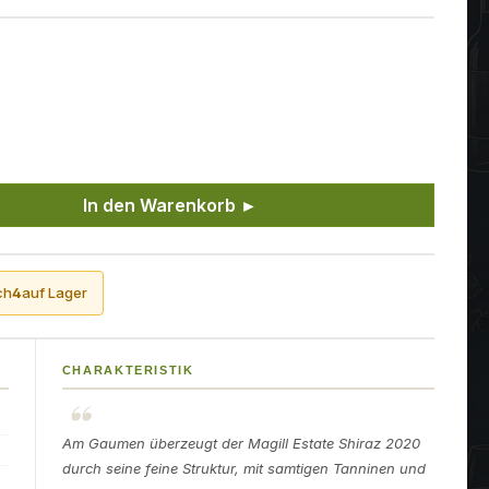
ünschten Wert ein oder benutze die Sch
In den Warenkorb ►
ch
4
auf Lager
CHARAKTERISTIK
Am Gaumen überzeugt der Magill Estate Shiraz 2020
durch seine feine Struktur, mit samtigen Tanninen und