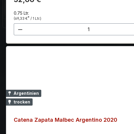
0.75 Ltr.
*
(69,33 €
/ 1 Ltr.)
Produkt Anzahl: Gib den gewünscht
Argentinien
trocken
Catena Zapata Malbec Argentino 2020