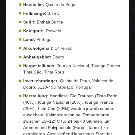
Hersteller:
Quinta do Pego
Füllmenge:
0.75 L
Sulfit:
Enthält Sulfite
Kategorie:
Rotwein
Land:
Portugal
Alkoholgehalt:
14 % vol.
Anbaugebiet:
Douro
Hergestellt aus:
Touriga Nacional, Touriga Franca,
Tinta Cão, Tinta Roriz
Inverkehrbringer:
Quinta do Pego, Valença do
Douro, 5120-493 Tabuaço, Portugal
Herstellung:
Handlese. Die Trauben (Tinta Roriz
(40%), Touriga Nacional (20%), Touriga Franca
(20%), Tinto Cão (20%)) werden jeweils separat
ausgebaut. Kaltmazeration bei Temperaturen
zwischen 10–12° C für 24 bis 48 Stunden, um
Aromen und Polyphenole (Farbe, Tannin) zu
extrahieren. Anschließend langsamer Start der