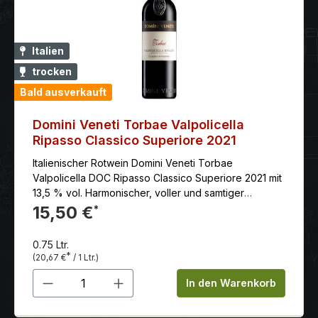
Italien
trocken
Bald ausverkauft
Domini Veneti Torbae Valpolicella
Ripasso Classico Superiore 2021
Italienischer Rotwein Domini Veneti Torbae
Valpolicella DOC Ripasso Classico Superiore 2021 mit
13,5 % vol. Harmonischer, voller und samtiger
Geschmack.
15,50 €
*
0.75 Ltr.
*
(20,67 €
/ 1 Ltr.)
Produkt Anzahl: Gib den gewünschten 
In den Warenkorb