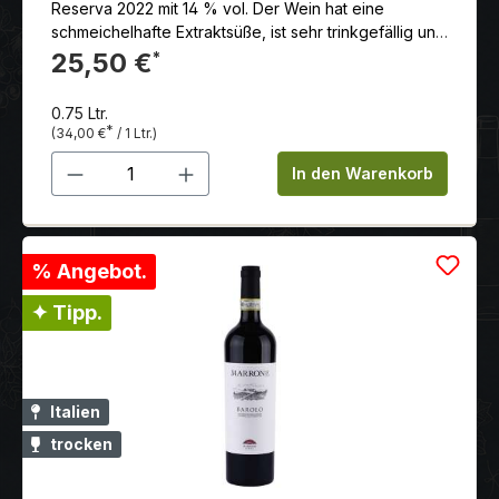
Reserva 2022 mit 14 % vol. Der Wein hat eine
schmeichelhafte Extraktsüße, ist sehr trinkgefällig und
hat einen langen und süßen Abgang.
25,50 €
*
0.75 Ltr.
*
(34,00 €
/ 1 Ltr.)
Produkt Anzahl: Gib den gewünschten 
In den Warenkorb
% Angebot.
✦ Tipp.
Italien
trocken