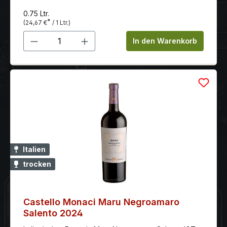
0.75 Ltr.
*
(24,67 €
/ 1 Ltr.)
Produkt Anzahl: Gib den gewünschten 
In den Warenkorb
Italien
trocken
Castello Monaci Maru Negroamaro
Salento 2024