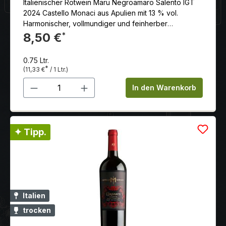
Italienischer Rotwein Maru Negroamaro Salento IGT
2024 Castello Monaci aus Apulien mit 13 % vol.
Harmonischer, vollmundiger und feinherber
Negroamaro mit angenehmer, runder Geschmack und
8,50 €
*
ausgezeichneter Struktur.
0.75 Ltr.
*
(11,33 €
/ 1 Ltr.)
Produkt Anzahl: Gib den gewünschten 
In den Warenkorb
✦ Tipp.
Italien
trocken