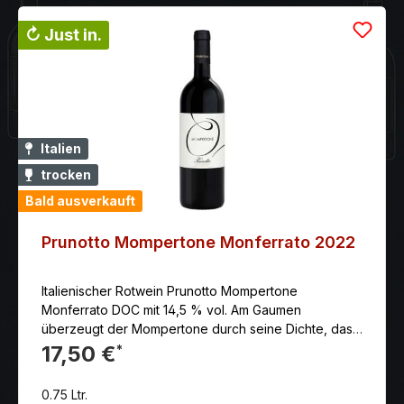
↻ Just in.
Italien
trocken
Bald ausverkauft
Prunotto Mompertone Monferrato 2022
Italienischer Rotwein Prunotto Mompertone
Monferrato DOC mit 14,5 % vol. Am Gaumen
überzeugt der Mompertone durch seine Dichte, das
sanfte Tannin, Eleganz und gute und geschmackvolle
17,50 €
*
Länge.
0.75 Ltr.