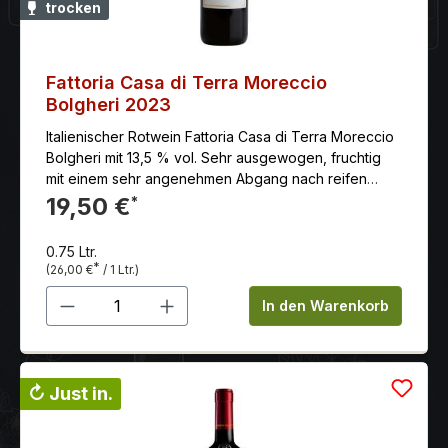
trocken
Fattoria Casa di Terra Moreccio
Bolgheri 2023
Italienischer Rotwein Fattoria Casa di Terra Moreccio
Bolgheri mit 13,5 % vol. Sehr ausgewogen, fruchtig
mit einem sehr angenehmen Abgang nach reifen
roten Beeren.
19,50 €
*
0.75 Ltr.
*
(26,00 €
/ 1 Ltr.)
Produkt Anzahl: Gib den gewünschten 
In den Warenkorb
↻ Just in.