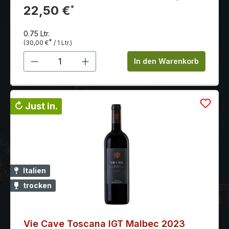
eingebunden in warme, weiche Tannine.
22,50 €
*
0.75 Ltr.
*
(30,00 €
/ 1 Ltr.)
Produkt Anzahl: Gib den gewünschten 
In den Warenkorb
↻ Just in.
Italien
trocken
Vie Cave Toscana IGT Malbec 2023