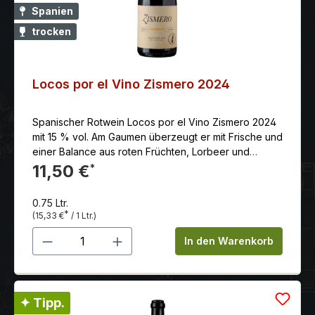
Spanien
trocken
Locos por el Vino Zismero 2024
Spanischer Rotwein Locos por el Vino Zismero 2024
mit 15 % vol. Am Gaumen überzeugt er mit Frische und
einer Balance aus roten Früchten, Lorbeer und
dezenten Röstaromen. Der Nachgeschmack ist
11,50 €
*
langanhaltend und einladend.
0.75 Ltr.
*
(15,33 €
/ 1 Ltr.)
Produkt Anzahl: Gib den gewünschten 
In den Warenkorb
✦ Tipp.