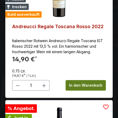
trocken
Bald ausverkauft
Andreucci Regale Toscana Rosso 2022
Italienischer Rotwein Andreucci Regale Toscana IGT
Rosso 2022 mit 13,5 % vol. Ein harmonischer und
hochwertiger Wein mit einem langen Abgang.
14,90 €
*
0.75 Ltr.
*
(19,87 €
/ 1 Ltr.)
Produkt Anzahl: Gib den gewünschten 
In den Warenkorb
% Angebot.