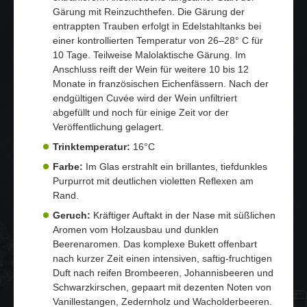
Gärung mit Reinzuchthefen. Die Gärung der
entrappten Trauben erfolgt in Edelstahltanks bei
einer kontrollierten Temperatur von 26–28° C für
10 Tage. Teilweise Malolaktische Gärung. Im
Anschluss reift der Wein für weitere 10 bis 12
Monate in französischen Eichenfässern. Nach der
endgültigen Cuvée wird der Wein unfiltriert
abgefüllt und noch für einige Zeit vor der
Veröffentlichung gelagert.
Trinktemperatur:
16°C
Farbe:
Im Glas erstrahlt ein brillantes, tiefdunkles
Purpurrot mit deutlichen violetten Reflexen am
Rand.
Geruch:
Kräftiger Auftakt in der Nase mit süßlichen
Aromen vom Holzausbau und dunklen
Beerenaromen. Das komplexe Bukett offenbart
nach kurzer Zeit einen intensiven, saftig-fruchtigen
Duft nach reifen Brombeeren, Johannisbeeren und
Schwarzkirschen, gepaart mit dezenten Noten von
Vanillestangen, Zedernholz und Wacholderbeeren.