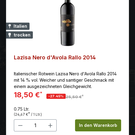
Italien
trocken
Lazisa Nero d'Avola Rallo 2014
Italienischer Rotwein Lazisa Nero d'Avola Rallo 2014
mit 14 % vol. Weicher und samtiger Geschmack mit
einem ausgezeichneten Gleichgewicht.
18,50 €
*
*
-27.45%
25,50 €
0.75 Ltr.
*
(24,67 €
/ 1 Ltr.)
Produkt Anzahl: Gib den gewünschten 
In den Warenkorb