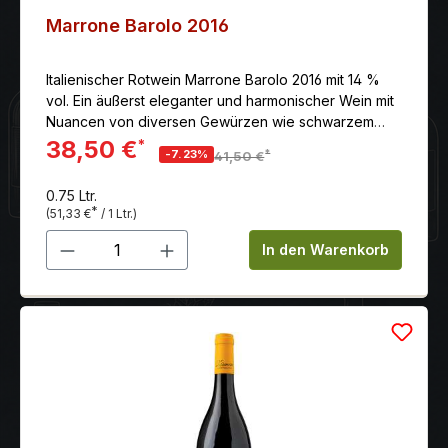
Marrone Barolo 2016
Italienischer Rotwein Marrone Barolo 2016 mit 14 %
vol. Ein äußerst eleganter und harmonischer Wein mit
Nuancen von diversen Gewürzen wie schwarzem
Pfeffer und Trüffel.
38,50 €
*
*
-7.23%
41,50 €
0.75 Ltr.
*
(51,33 €
/ 1 Ltr.)
Produkt Anzahl: Gib den gewünschten 
In den Warenkorb