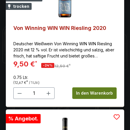
trocken
Von Winning WIN WIN Riesling 2020
Deutscher Weißwein Von Winning WIN WIN Riesling
2020 mit 12 % vol. Er ist vielschichtig und salzig, aber
frisch, hat saftige Frucht und bietet großes
Trinkvergnügen.
9,50 €
*
*
-24%
12,50 €
0.75 Ltr.
*
(12,67 €
/ 1 Ltr.)
Produkt Anzahl: Gib den gewünschten 
In den Warenkorb
% Angebot.