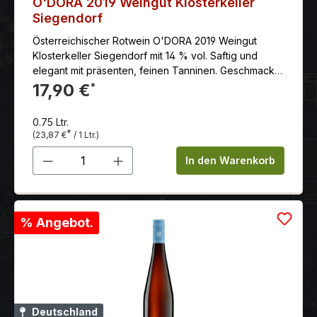
O'DORA 2019 Weingut Klosterkeller
Siegendorf
Österreichischer Rotwein O'DORA 2019 Weingut
Klosterkeller Siegendorf mit 14 % vol. Saftig und
elegant mit präsenten, feinen Tanninen. Geschmack
nach Tabak und Beeren im Abgang. Sehr aromatisch
17,90 €
*
in der Nase, man nimmt den Geruch dunkler Beeren
und reifer Kirschen wahr. Es kommen feinste Pfeffer
0.75 Ltr.
und Röstaromen hinzu.
*
(23,87 €
/ 1 Ltr.)
Produkt Anzahl: Gib den gewünschten 
In den Warenkorb
% Angebot.
Deutschland