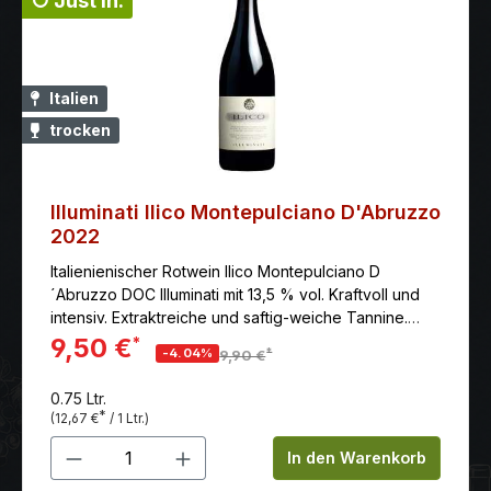
↻ Just in.
Italien
trocken
Illuminati Ilico Montepulciano D'Abruzzo
2022
Italienienischer Rotwein Ilico Montepulciano D
´Abruzzo DOC Illuminati mit 13,5 % vol. Kraftvoll und
intensiv. Extraktreiche und saftig-weiche Tannine.
Langer Abgang. Hier günstig online kaufen.
9,50 €
*
*
-4.04%
9,90 €
0.75 Ltr.
*
(12,67 €
/ 1 Ltr.)
Produkt Anzahl: Gib den gewünschten 
In den Warenkorb