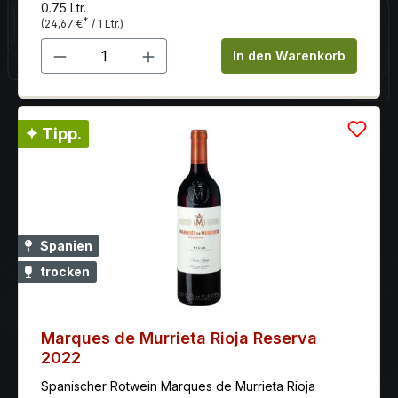
0.75 Ltr.
*
(24,67 €
/ 1 Ltr.)
Produkt Anzahl: Gib den gewünschten 
In den Warenkorb
✦ Tipp.
Spanien
trocken
Marques de Murrieta Rioja Reserva
2022
Spanischer Rotwein Marques de Murrieta Rioja