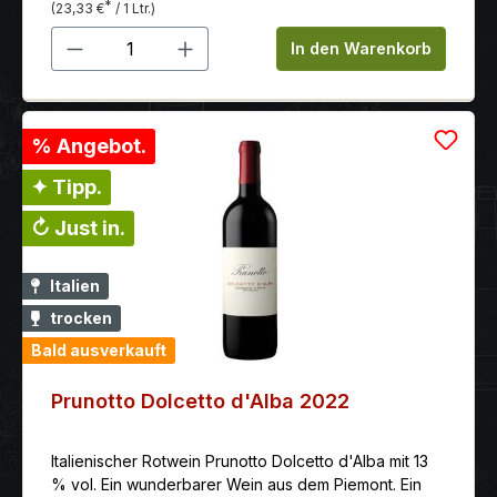
*
(23,33 €
/ 1 Ltr.)
Produkt Anzahl: Gib den gewünschten 
In den Warenkorb
% Angebot.
✦ Tipp.
↻ Just in.
Italien
trocken
Bald ausverkauft
Prunotto Dolcetto d'Alba 2022
Italienischer Rotwein Prunotto Dolcetto d'Alba mit 13
% vol. Ein wunderbarer Wein aus dem Piemont. Ein