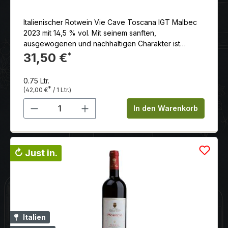
Italienischer Rotwein Vie Cave Toscana IGT Malbec
2023 mit 14,5 % vol. Mit seinem sanften,
ausgewogenen und nachhaltigen Charakter ist
er bereits jetzt ein Trinkgenuss und wird auch in ein
31,50 €
*
paar Jahren noch viel Freude
bereiten.Serviervorschlag: Ausgezeichnet zu
0.75 Ltr.
kräftiger Pasta Salciccia.Serviertemperatur: 16.00
*
(42,00 €
/ 1 Ltr.)
°CAlkoholgehalt: 14.00 %schon trinkbar: sehr
Produkt Anzahl: Gib den gewünschten 
gutvorher öffnen: 1 std.lagerungsfähig bis (mind.):
In den Warenkorb
2029
↻ Just in.
Italien