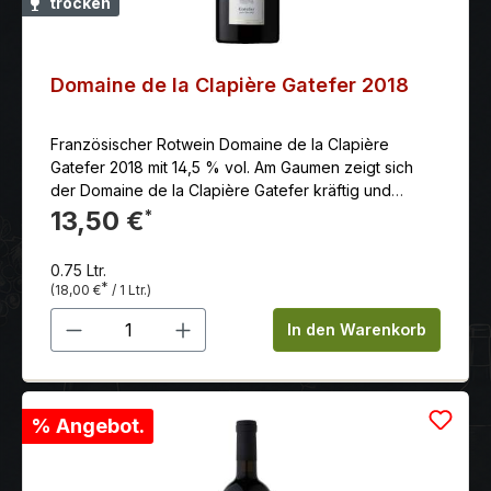
trocken
Domaine de la Clapière Gatefer 2018
Französischer Rotwein Domaine de la Clapière
Gatefer 2018 mit 14,5 % vol. Am Gaumen zeigt sich
der Domaine de la Clapière Gatefer kräftig und
zugleich mild, was unter anderem an den wunderbar
13,50 €
*
eingebundenen Tanninen liegt. Beim Abgang zeigt
sich der Gatefer sehr weich und lang.
0.75 Ltr.
*
(18,00 €
/ 1 Ltr.)
Produkt Anzahl: Gib den gewünschten 
In den Warenkorb
% Angebot.