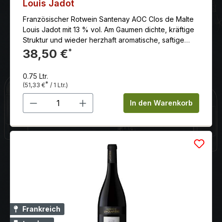
Louis Jadot
Französischer Rotwein Santenay AOC Clos de Malte
Louis Jadot mit 13 % vol. Am Gaumen dichte, kräftige
Struktur und wieder herzhaft aromatische, saftige
Frucht, die von einer dezenten Fassnote sehr
38,50 €
*
harmonisch abgerundet wird.
0.75 Ltr.
*
(51,33 €
/ 1 Ltr.)
Produkt Anzahl: Gib den gewünschten 
In den Warenkorb
Frankreich