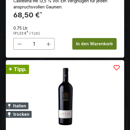
Castellina mit 13,5 % vol. Ein Vergnügen für jeden
anspruchsvollen Gaumen.
68,50 €
*
0.75 Ltr.
*
(91,33 €
/ 1 Ltr.)
Produkt Anzahl: Gib den gewünschten 
In den Warenkorb
✦ Tipp.
Italien
trocken