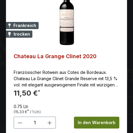
Frankreich
trocken
Chateau La Grange Clinet 2020
Französischer Rotwein aus Cotes de Bordeaux.
Chateau La Grange Clinet Grande Reserve mit 13,5 %
vol. mit elegant ausgewogenem Finale mit würzigen
Anklängen von Lakritz, feiner Eiche und einem Hauch
11,50 €
*
Mokka, charmant und verführerisch.
0.75 Ltr.
*
(15,33 €
/ 1 Ltr.)
Produkt Anzahl: Gib den gewünschten 
In den Warenkorb