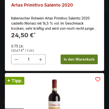
Artas Primitivo Salento 2020
Italienischer Rotwein Artas Primitivo Salento 2020
castello Monaci mit 16,5 % vol. Im Geschmack
trocken, sehr kräftig und wird von noch recht jungen
Tanninen unterstützt. Ein langer, mineralischer und
24,50 €
*
kräftiger Abgang macht den Artas zu einem sehr
guten Begleiter zu kräftigen Fleischgerichten.
0.75 Ltr.
*
(32,67 €
/ 1 Ltr.)
Produkt Anzahl: Gib den gewünschten 
In den Warenkorb
✦ Tipp.