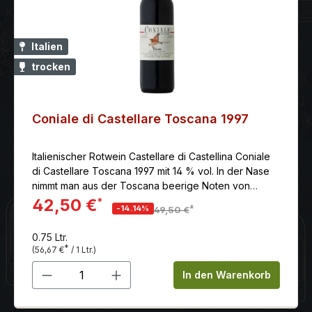
Italien
trocken
Coniale di Castellare Toscana 1997
Italienischer Rotwein Castellare di Castellina Coniale
di Castellare Toscana 1997 mit 14 % vol. In der Nase
nimmt man aus der Toscana beerige Noten von
Holunder und Brombeeren wahr.
42,50 €
*
*
-14.14%
49,50 €
0.75 Ltr.
*
(56,67 €
/ 1 Ltr.)
Produkt Anzahl: Gib den gewünschten 
In den Warenkorb