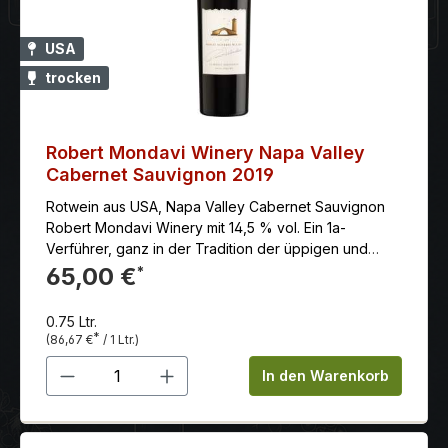
Weinkartentext: Aus dem Herzen der Classico-Zone
und von meist hochgelegenen Parzellen kommt
dieser Ripasso Valpolicella Superiore. Er ist kräftiger
USA
und stoffiger als der normale Valpolicella, war fast ein
trocken
Jahr im Holzfass und verströmt ein reichhaltiges
Aroma von Kirschen, Gewürzen, getrocknete Früchte,
ganz mildes Tannin, saftig-süffig. Erzeuger: Azienda
Agricola Stefano Accordini
Robert Mondavi Winery Napa Valley
Cabernet Sauvignon 2019
Rotwein aus USA, Napa Valley Cabernet Sauvignon
Robert Mondavi Winery mit 14,5 % vol. Ein 1a-
Verführer, ganz in der Tradition der üppigen und
zugleich hocheleganten Napa Valley- Cabernet
65,00 €
*
Sauvignon von Robert Mondavi.
0.75 Ltr.
*
(86,67 €
/ 1 Ltr.)
Produkt Anzahl: Gib den gewünschten 
In den Warenkorb