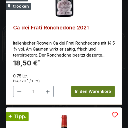
der Bordeaux-Trauben und des Terroirs
trocken
widerspiegelt.
Ca dei Frati Ronchedone 2021
Italienischer Rotwein Ca dei Frati Ronchedone mit 14,5
% vol. Am Gaumen wirkt er saftig, frisch und
terroirbetont. Der Ronchedone besitzt dezente
ätherische Noten und feinkörnige saftige Tannine. Im
18,50 €
*
Finishing ist er lang und fruchtbetont. Bei Tisch zeigt
er sich in genussvollem Einklang mit dunklen Fleisch,
0.75 Ltr.
vor allem Schmorbraten, Wild und Wildgepügel sowie
*
(24,67 €
/ 1 Ltr.)
vollfettem Käse.
Produkt Anzahl: Gib den gewünschten 
In den Warenkorb
✦ Tipp.