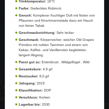
Trinktemperatur:
16°C
Farbe:
Gedecktes Rubinrot.
Geruch:
Komplexer fruchtiger Duft mit Noten von
Pflaumen und Kirschmarmelade dazu ein Hauch
von feiner Tabak.
Geschmacksrichtung:
Sehr lecker
Geschmack:
Körperreicher, weicher Old Grapes
Primitivo mit noblen Tanninen und einem von
Kakao, Kaffee- und Vanillenoten begleiteten
langem Abgang.
Passt gut zu:
Entenbrust , Wildgeflügel , Wild
Gesamtsäure:
4,9 g/l
Restzucker:
8,0 g/l
Jahrgang:
2019
Klassifikation:
DOP
Verschluss:
Korken
Lagerbar bis:
2030