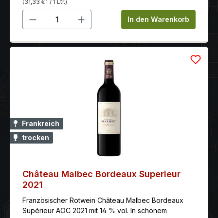
*
(31,33 €
/ 1 Ltr.)
Produkt Anzahl: Gib den gewünschten 
In den Warenkorb
Frankreich
trocken
Château Malbec Bordeaux Superieur
2021
Französischer Rotwein Château Malbec Bordeaux
Supérieur AOC 2021 mit 14 % vol. In schönem