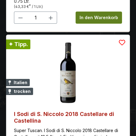
0.75 Ltr.
*
(43,33 €
/ 1 Ltr.)
Produkt Anzahl: Gib den gewünschten 
In den Warenkorb
✦ Tipp.
Italien
trocken
I Sodi di S. Niccolo 2018 Castellare di
Castellina
Super Tuscan. I Sodi di S. Niccolo 2018 Castellare di