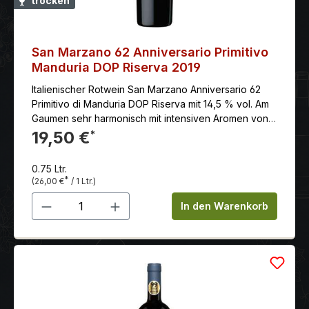
trocken
San Marzano 62 Anniversario Primitivo
Manduria DOP Riserva 2019
Italienischer Rotwein San Marzano Anniversario 62
Primitivo di Manduria DOP Riserva mit 14,5 % vol. Am
Gaumen sehr harmonisch mit intensiven Aromen von
Trockenpflaume und Kirschkonfitüre. Anklänge von
19,50 €
*
Gewürzen und Tabak, Kakao, Kaffee und Vanille
Rumtopf. Ein sehr kräftiger, körperreicher Wein mit
0.75 Ltr.
sanftem Tannin und unendlichem Nachhall, sehr
*
(26,00 €
/ 1 Ltr.)
elegant.
Produkt Anzahl: Gib den gewünschten 
In den Warenkorb