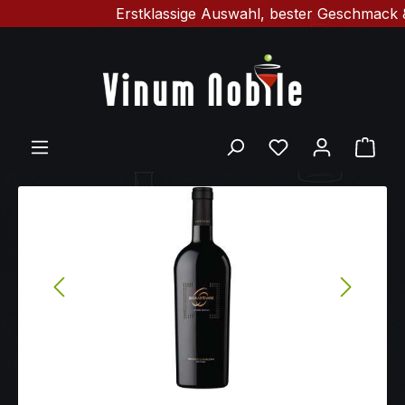
Erstklassige Auswahl, bester Geschmack & schnell
Zum Hauptinhalt springen
Ware
Bildergalerie überspringen