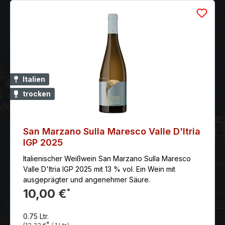
autochthone Rebsorten verleihen ihm sein wunderbar
vielfältiges Aroma von Kirschen, Zwetschgen,
schwarzen Johannisbeeren und Tabak. Mit seiner
großartigen Struktur, den samtigen Tanninen und dem
langen Finale mit Noten von Vanille und Schokolade
ist er Beweis dafür, welch großartige Weine die
ureigenen Trauben hervorbringen können.
Italien
trocken
San Marzano Sulla Maresco Valle D'Itria
IGP 2025
Italienischer Weißwein San Marzano Sulla Maresco
Valle D'Itria IGP 2025 mit 13 % vol. Ein Wein mit
ausgeprägter und angenehmer Säure.
10,00 €
*
0.75 Ltr.
*