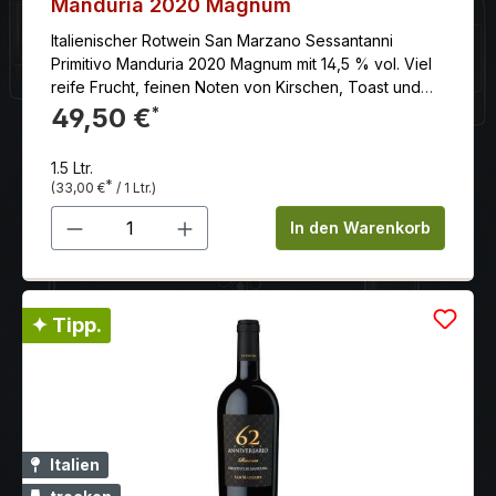
Manduria 2020 Magnum
Italienischer Rotwein San Marzano Sessantanni
Primitivo Manduria 2020 Magnum mit 14,5 % vol. Viel
reife Frucht, feinen Noten von Kirschen, Toast und
Vanille. Die Tannine sind ebenfalls süß und samtig
49,50 €
*
gereift, das Finale lang, mit schöner Säure- Süße-
Balance und lebhaft kräftigem Nachhall.
1.5 Ltr.
*
(33,00 €
/ 1 Ltr.)
Produkt Anzahl: Gib den gewünschten 
In den Warenkorb
✦ Tipp.
Italien