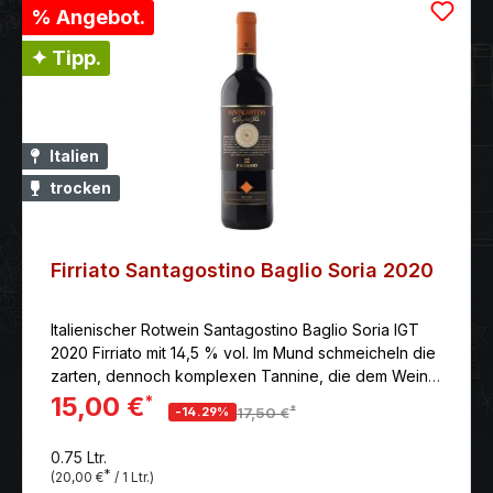
% Angebot.
✦ Tipp.
Italien
trocken
Firriato Santagostino Baglio Soria 2020
Italienischer Rotwein Santagostino Baglio Soria IGT
2020 Firriato mit 14,5 % vol. Im Mund schmeicheln die
zarten, dennoch komplexen Tannine, die dem Wein
einen langen, sanften Abgang bescheren.
15,00 €
*
*
-14.29%
17,50 €
0.75 Ltr.
*
(20,00 €
/ 1 Ltr.)