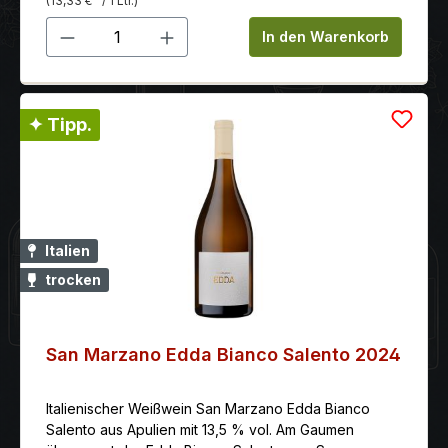
(13,33 €
/ 1 Ltr.)
Produkt Anzahl: Gib den gewünschten 
In den Warenkorb
✦ Tipp.
Italien
trocken
San Marzano Edda Bianco Salento 2024
Italienischer Weißwein San Marzano Edda Bianco
Salento aus Apulien mit 13,5 % vol. Am Gaumen