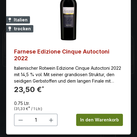
Italien
trocken
Farnese Edizione Cinque Autoctoni
2022
Italienischer Rotwein Edizione Cinque Autoctoni 2022
mit 14,5 % vol. Mit seiner grandiosen Struktur, den
seidigen Gerbstoffen und dem langen Finale mit
Noten von Vanille, Schokolade und Kräuter ist der
23,50 €
*
Farnese Edizione Cinque Autoctoni ein Beweis dafür,
welch großartige Weine eine Cuvée aus
0.75 Ltr.
autochthonen Rebsorten hervorbringen kann. Land:
*
(31,33 €
/ 1 Ltr.)
Italien Anbaugebiet: Abruzzen Erzeuger: Farnese Vini
Produkt Anzahl: Gib den gewünschten 
Rebsorten: Montepulciano, Primitivo, Malvasia Rossa,
In den Warenkorb
Sangiovese, Negroamaro Farbe: rot Reifegrad:
Genießen und Lagerungsfähig Beschreibung: Fünf