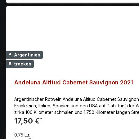
Argentinien
trocken
Andeluna Altitud Cabernet Sauvignon 2021
Argentinischer Rotwein Andeluna Altitud Cabernet Sauvignon
Frankreich, Italien, Spanien und den USA auf Platz fünf der
zirka 100 Kilometer schmalen und 1.750 Kilometer langen Streifen entlang d
spanische Weingesetz entspricht die Herkunftsbezeichnung Mendoza einem Qualitätswein best
17,50 €
*
Cabernet Sauvignon ist traditionell Bestandteil der großen
Aromenspektrum von Pfeffer, Paprika, Zimt, Vanille, Johannisbeere, Brombee
0.75 Ltr.
Schimmer. Aromen von reifer Johannisbeere, schwarzem und