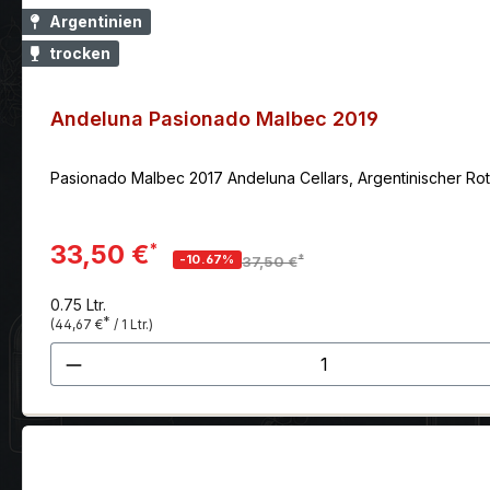
Argentinien
trocken
Andeluna Pasionado Malbec 2019
Pasionado Malbec 2017 Andeluna Cellars, Argentinischer Rot
33,50 €
*
*
-10.67%
37,50 €
0.75 Ltr.
*
(44,67 €
/ 1 Ltr.)
Produkt Anzahl: Gib den gewünscht