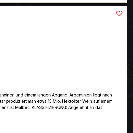
Tanninen und einem langen Abgang. Argentinien liegt nach
ar produziert man etwa 15 Mio. Hektoliter Wein auf einem
NG: Angelehnt an das
egonnen. Sie bringt vielschichtige Weine, deren
tes Rubinrot mit lila
r Wein wurde 12 Monate in amerikanischen Barriques