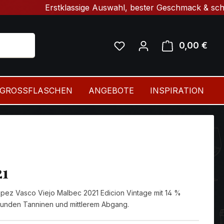
Erstklassige Auswahl, bester Geschmack & schnelle Lie
0,00 €
Ware
GROSSFLASCHEN
ANGEBOTE
INSPIRATION
21
pez Vasco Viejo Malbec 2021 Edicion Vintage mit 14 %
 mit runden Tanninen und mittlerem Abgang.