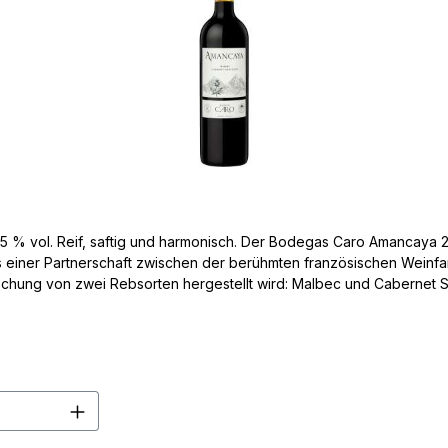
 % vol. Reif, saftig und harmonisch. Der Bodegas Caro Amancaya 20
 einer Partnerschaft zwischen der berühmten französischen Weinfa
tion weit verbreitet.
en Wert ein oder benutze die Schaltflä