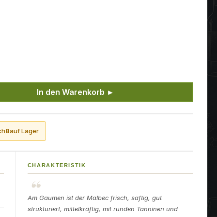
ünschten Wert ein oder benutze die Sch
In den Warenkorb ►
ch
8
auf Lager
CHARAKTERISTIK
Am Gaumen ist der Malbec frisch, saftig, gut
strukturiert, mittelkräftig, mit runden Tanninen und