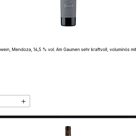
wein, Mendoza, 14,5 % vol. Am Gaumen sehr kraftvoll, voluminös mi
en Wert ein oder benutze die Schaltflä