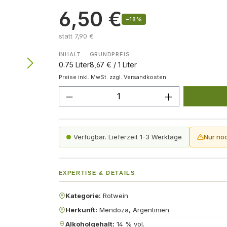
6,50 €
−18%
statt 7,90 €
INHALT:
GRUNDPREIS
0.75 Liter
8,67 € / 1 Liter
Preise inkl. MwSt. zzgl. Versandkosten.
Produkt Anzahl: Gib den gew
Verfügbar. Lieferzeit 1-3 Werktage
Nur no
EXPERTISE & DETAILS
Kategorie:
Rotwein
Herkunft:
Mendoza, Argentinien
Alkoholgehalt:
14 % vol.