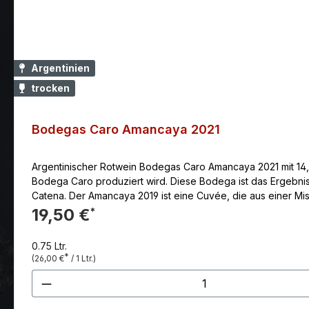
Argentinien
trocken
Bodegas Caro Amancaya 2021
Argentinischer Rotwein Bodegas Caro Amancaya 2021 mit 14,5
Bodega Caro produziert wird. Diese Bodega ist das Ergebnis
Catena. Der Amancaya 2019 ist eine Cuvée, die aus einer Mischung von zwei Rebsorten hergestellt wird: Malbec und Cabernet Sauvignon. Diese Rebsorten sind für ihre Qualität und ihren
Charakter bekannt und sind in der argentinischen Weinproduk
19,50 €
*
0.75 Ltr.
*
(26,00 €
/ 1 Ltr.)
Produkt Anzahl: Gib den gewünscht