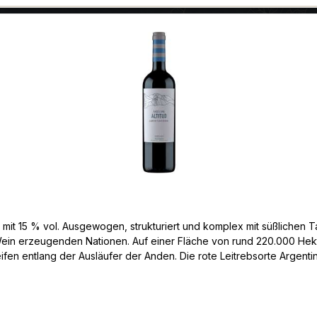
 mit 15 % vol. Ausgewogen, strukturiert und komplex mit süßlichen 
 Wein erzeugenden Nationen. Auf einer Fläche von rund 220.000 Hekt
er Ausläufer der Anden. Die rote Leitrebsorte Argentiniens ist Malbec. KLASSIFIZIERU
immter Anbaugebiete. REBSORTE: Die weltweit in quasi jeden Klimaten wachsende Rebsorte
 Bordeaux-Cuvées und hat von dort aus ihren weltweiten Siegeszug b
re, Minze, gerösteten Mandeln, Unterholz und Flieder reichen kann. BEURTEILUNG: Sat
 roten Früchten. Komplex mit Noten von Tabak und Schokolade. De