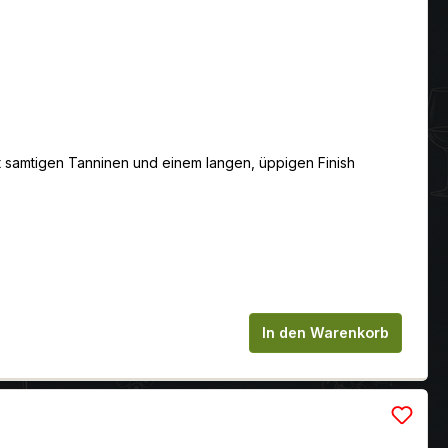
t samtigen Tanninen und einem langen, üppigen Finish
chen um die Anzahl zu erhöhen oder zu
In den Warenkorb