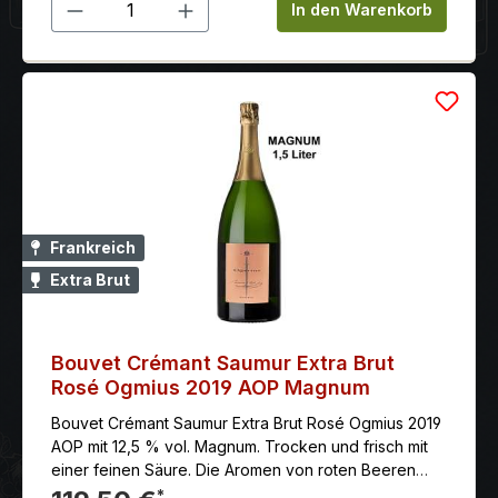
Produkt Anzahl: Gib den gewünschten 
In den Warenkorb
Frankreich
Extra Brut
Bouvet Crémant Saumur Extra Brut
Rosé Ogmius 2019 AOP Magnum
Bouvet Crémant Saumur Extra Brut Rosé Ogmius 2019
AOP mit 12,5 % vol. Magnum. Trocken und frisch mit
einer feinen Säure. Die Aromen von roten Beeren
sind im Vordergrund, ergänzt von Noten von Brioche
*