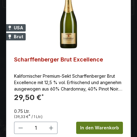
USA
Brut
Scharffenberger Brut Excellence
Kalifornischer Premium-Sekt Scharffenberger Brut
Excellence mit 12,5 % vol. Erfrischend und angenehm
ausgewogen aus 60% Chardonnay, 40% Pinot Noir.
Der Scharffenberger Brut Excellence wird nach dem
29,50 €
*
Méthode-Traditionelle-Verfahren hergestellt, bei dem
die Weine einzeln in der Flasche vergoren werden,
0.75 Ltr.
bevor sie gerüttelt und degorgiert werden. Der Wein
*
(39,33 €
/ 1 Ltr.)
besteht zu etwa 60 % aus Chardonnay und zu 40 %
Produkt Anzahl: Gib den gewünschten 
aus Pinot Noir. Der volle malolaktische Stil verleiht
In den Warenkorb
dem Wein einen Vanille-Creme-Charakter und ergibt