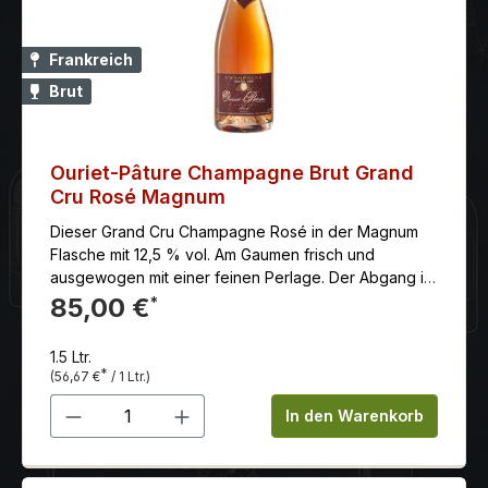
Frankreich
Brut
Ouriet-Pâture Champagne Brut Grand
Cru Rosé Magnum
Dieser Grand Cru Champagne Rosé in der Magnum
Flasche mit 12,5 % vol. Am Gaumen frisch und
ausgewogen mit einer feinen Perlage. Der Abgang ist
lang und elegant. Erinnert besonders an rote frische
85,00 €
*
Himbeeren und Kirschen.
1.5 Ltr.
*
(56,67 €
/ 1 Ltr.)
Produkt Anzahl: Gib den gewünschten 
In den Warenkorb