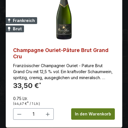
Frankreich
Brut
Champagne Ouriet-Pâture Brut Grand
Cru
Französischer Champagner Ouriet - Pature Brut
Grand Cru mit 12,5 % vol. Ein kraftvoller Schaumwein,
spritzig, cremig, ausgeglichen und mineralisch.
Anbaugebiet: Ambonnay - Kleines Weindorf, gehaust
33,50 €
*
in den Bergen umChampagner Hauptstadt Reims.
Diese als Grand Cru eingestufteLage befindet sich in
0.75 Ltr.
einer südostlichen Stellung und ist für
*
(44,67 €
/ 1 Ltr.)
seineüberwiegend schwerere, vollere Weine
Produkt Anzahl: Gib den gewünschten 
weltweit geschätzt. Erzeuger: Maison Ouriet-Pâture -
In den Warenkorb
Als Direktnachbarn von den KRUG -Weinbergen (Clos
d´Ambonnay), genießt Ouriet-Pâture diegleiche