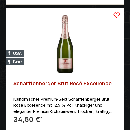
einen runden und vollmundigen Wein.
USA
Brut
Scharffenberger Brut Rosé Excellence
Kalifornischer Premium-Sekt Scharffenberger Brut
Rosé Excellence mit 12,5 % vol. Knackiger und
eleganter Premium-Schaumwein. Trocken, kräftig,
aber komplex, von den Kaki- und Himbeeraromen bis
34,50 €
*
hin zu den lebhaften Aromen von weißen Himbeeren
und weißen Pfirsichen. Er hat eine straffe Säure, die