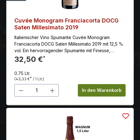
Geflügelgerichten sowie Fruchtdesserts
Cuvée Monogram Franciacorta DOCG
Saten Millesimato 2019
Italienischer Vino Spumante Cuvée Monogram
Franciacorta DOCG Saten Millesimato 2019 mit 12,5 %
vol. Ein hervorragender Spumante mit Finesse,
Eleganz und Komplexität.
32,50 €
*
0.75 Ltr.
*
(43,33 €
/ 1 Ltr.)
Produkt Anzahl: Gib den gewünschten 
In den Warenkorb