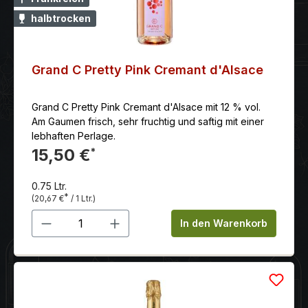
Aperitif und passt gut zu leichten Vorspeisen, Fisch-
halbtrocken
oder Geflügelgerichten sowie Fruchtdesserts.
Grand C Pretty Pink Cremant d'Alsace
Grand C Pretty Pink Cremant d'Alsace mit 12 % vol.
Am Gaumen frisch, sehr fruchtig und saftig mit einer
lebhaften Perlage.
15,50 €
*
0.75 Ltr.
*
(20,67 €
/ 1 Ltr.)
Produkt Anzahl: Gib den gewünschten 
In den Warenkorb