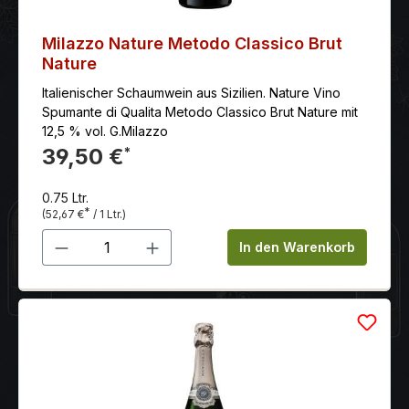
besonders privilegiert gilt.Eine Besonderheit dieser
Region, auf die sich die Caves Primavera spezialisiert
haben, ist der Schaumwein, der nach
Milazzo Nature Metodo Classico Brut
Champagnerverfahren hergestellt worden ist. Die
Nature
Vinifikation:Nach der sanften Pressung der
Italienischer Schaumwein aus Sizilien. Nature Vino
entrappten Trauben (Bical, Maria Gomes and Arinto)
Spumante di Qualita Metodo Classico Brut Nature mit
erfolgt eine temperaturkontrollierte Gärung in
12,5 % vol. G.Milazzo
Stahltanks unter Verwendung von selektierten Hefen.
39,50 €
*
Danach erfährt der Wein eine 2te Gärung auf der
Sektflasche nach Champagnermethode. Die
Lagerzeit auf der Hefe beträgt bei diesem
0.75 Ltr.
Schaumwein 12-18 Monate.
*
(52,67 €
/ 1 Ltr.)
Produkt Anzahl: Gib den gewünschten 
In den Warenkorb