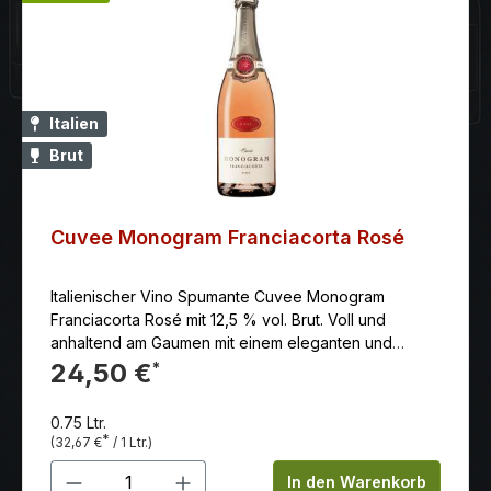
Italien
Brut
Cuvee Monogram Franciacorta Rosé
Italienischer Vino Spumante Cuvee Monogram
Franciacorta Rosé mit 12,5 % vol. Brut. Voll und
anhaltend am Gaumen mit einem eleganten und
harmonischen Geschmack von roten Früchten und
24,50 €
*
wilden Beeren.
0.75 Ltr.
*
(32,67 €
/ 1 Ltr.)
Produkt Anzahl: Gib den gewünschten 
In den Warenkorb