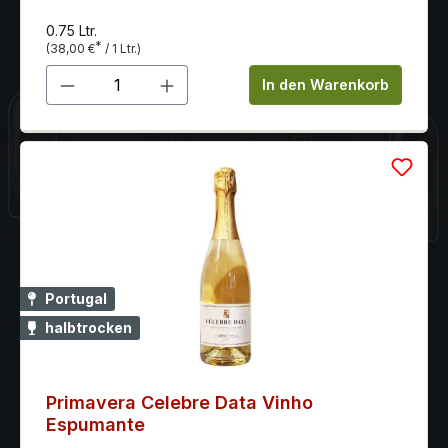
0.75 Ltr.
*
(38,00 €
/ 1 Ltr.)
Produkt Anzahl: Gib den gewünschten 
In den Warenkorb
Portugal
halbtrocken
Primavera Celebre Data Vinho
Espumante