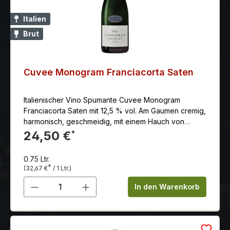
Italien
Brut
Cuvee Monogram Franciacorta Saten
Italienischer Vino Spumante Cuvee Monogram
Franciacorta Saten mit 12,5 % vol. Am Gaumen cremig,
harmonisch, geschmeidig, mit einem Hauch von
frischen exotischen Früchten und frischem Brioche.
24,50 €
*
0.75 Ltr.
*
(32,67 €
/ 1 Ltr.)
Produkt Anzahl: Gib den gewünschten 
In den Warenkorb