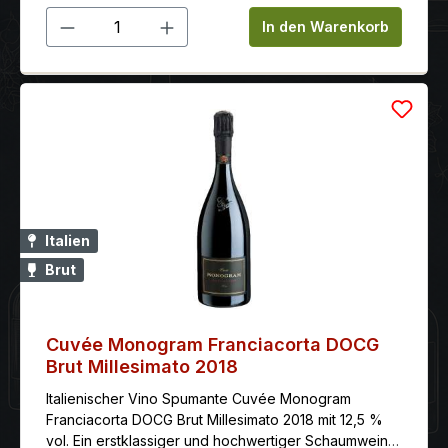
Produkt Anzahl: Gib den gewünschten 
In den Warenkorb
Italien
Brut
Cuvée Monogram Franciacorta DOCG
Brut Millesimato 2018
Italienischer Vino Spumante Cuvée Monogram
Franciacorta DOCG Brut Millesimato 2018 mit 12,5 %
vol. Ein erstklassiger und hochwertiger Schaumwein