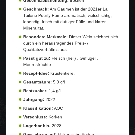
Geschmacksrichtung:
trocken
Geschmack:
Am Gaumen ist der 2021er La
Tuilerie Pouilly Fume aromatisch, vielschichtig,
lebendig, frisch mit duftiger Fülle und klarer
Mineralität.
Besondere Merkmale:
Dieser Wein zeichnet sich
durch ein herausragendes Preis- /
Qualitätsverhältnis aus.
Passt gut zu:
Fleisch (hell) , Geflügel ,
Meeresfrüchte
Rezept-Idee:
Krustentiere.
Gesamtsäure:
5,9 g/l
Restzucker:
1,4 g/l
Jahrgang:
2022
Klassifikation:
AOC
Verschluss:
Korken
Lagerbar bis:
2028
Gewachsen auf:
Vulkanische Böden