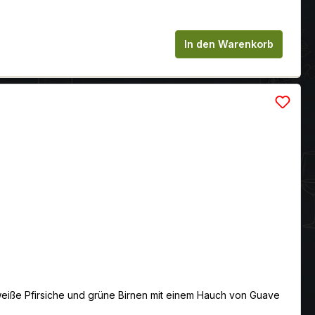
chen um die Anzahl zu erhöhen oder zu
In den Warenkorb
 weiße Pfirsiche und grüne Birnen mit einem Hauch von Guave