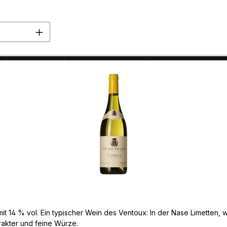
en Wert ein oder benutze die Schaltflä
it 14 % vol. Ein typischer Wein des Ventoux: In der Nase Limetten,
rakter und feine Würze.