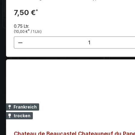
7,50 €
*
0.75 Ltr.
*
(10,00 €
/ 1 Ltr.)
Produkt Anzahl: Gib den gewünscht
Frankreich
trocken
Chateau de Beaucastel Chateauneuf du Pap