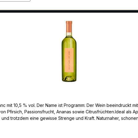
eit, er ist fruchtig-frisch, trocken, wenig
firsich, Passionsfrucht, Ananas sowie Citrusfrüchten.Ideal als Aperit
 und trotzdem eine gewisse Strenge und Kraft. Naturnaher, schone
 Natur und Schöpfung, ein Optimum an Qualität.Durch spezielle Kel
 in Eichenfässern (Barrique) verleiht dem Wein Tiefe und Charakte