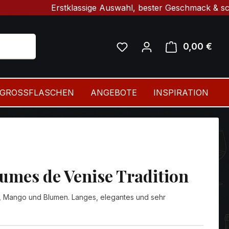
Erstklassige Auswahl, bester Geschmack & schnelle Li
0,00 €
Ware
GROSSFLASCHEN
ANGEBOTE
INSPIRATION
umes de Venise Tradition
, Mango und Blumen. Langes, elegantes und sehr