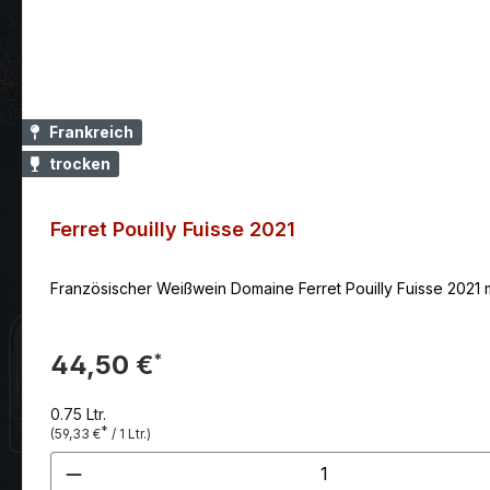
Frankreich
trocken
Ferret Pouilly Fuisse 2021
Französischer Weißwein Domaine Ferret Pouilly Fuisse 2021 m
44,50 €
*
0.75 Ltr.
*
(59,33 €
/ 1 Ltr.)
Produkt Anzahl: Gib den gewünscht