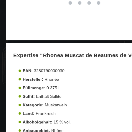
Expertise "Rhonea Muscat de Beaumes de Ve
EAN:
3280790000030
Hersteller:
Rhonéa
Füllmenge:
0.375 L
Sulfit:
Enthält Sulfite
Kategorie:
Muskatwein
Land:
Frankreich
Alkoholgehalt:
15 % vol.
Anbaugebiet:
Rhône