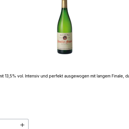
it 13,5% vol. Intensiv und perfekt ausgewogen mit langem Finale, da
en Wert ein oder benutze die Schaltflä