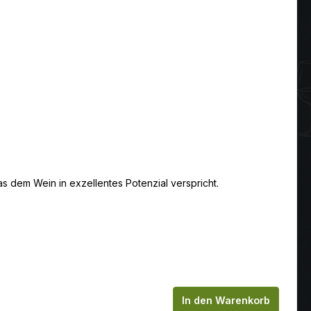
s dem Wein in exzellentes Potenzial verspricht.
chen um die Anzahl zu erhöhen oder zu
In den Warenkorb