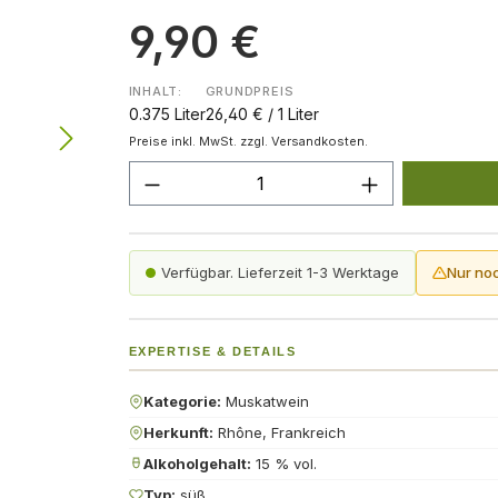
9,90 €
INHALT:
GRUNDPREIS
0.375 Liter
26,40 € / 1 Liter
Preise inkl. MwSt. zzgl. Versandkosten.
Produkt Anzahl: Gib den gew
Verfügbar. Lieferzeit 1-3 Werktage
Nur no
EXPERTISE & DETAILS
Kategorie:
Muskatwein
Herkunft:
Rhône, Frankreich
Alkoholgehalt:
15 % vol.
Typ:
süß