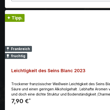
✦ Tipp.
Frankreich
fruchtig
Leichtigkeit des Seins Blanc 2023
Trockener französischer Weißwein Leichtigkeit des Seins Blanc mit 10,5 % vol. Der Name ist Programm: Der Wein beeindruckt mit seiner Leichtigk
Säure und einen geringen Alkoholgehalt . Lebhafte Aromen von P
und doch eine dichte Struktur und Bodenständigkeit ;Charme
vor Augen, erzeugen wir mit dem Wissen und dem Respekt zur
7,90 €
*
biologische Säureabbau fördert die Harmonie und der Ausbau