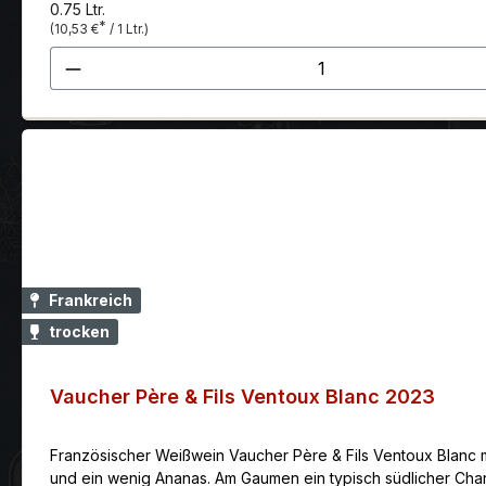
0.75 Ltr.
*
(10,53 €
/ 1 Ltr.)
Produkt Anzahl: Gib den gewünscht
Frankreich
trocken
Vaucher Père & Fils Ventoux Blanc 2023
Französischer Weißwein Vaucher Père & Fils Ventoux Blanc m
und ein wenig Ananas. Am Gaumen ein typisch südlicher Cha