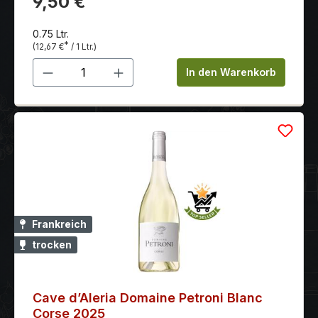
9,50 €
ausgeglichener Säure.
0.75 Ltr.
*
(12,67 €
/ 1 Ltr.)
Produkt Anzahl: Gib den gewünschten 
In den Warenkorb
Frankreich
trocken
Cave d’Aleria Domaine Petroni Blanc
Corse 2025