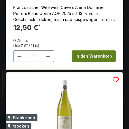
Französischer Weißwein Cave d’Aleria Domaine
Petroni Blanc Corse AOP 2025 mit 13 % vol. Im
Geschmack trocken, frisch und ausgewogen mit einer
schönen mineralischen Note und Aromen exotischer
12,50 €
*
Früchte. Voll und lang im Abgang
0.75 Ltr.
*
(16,67 €
/ 1 Ltr.)
Produkt Anzahl: Gib den gewünschten 
In den Warenkorb
Frankreich
trocken