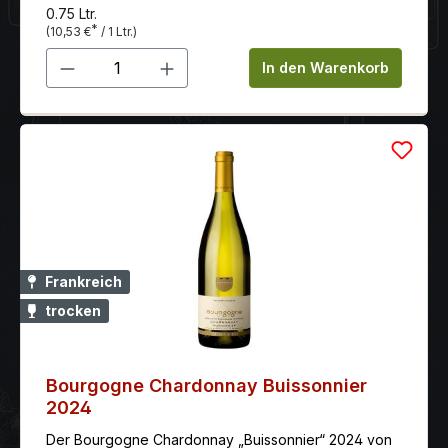
0.75 Ltr.
*
(10,53 €
/ 1 Ltr.)
Produkt Anzahl: Gib den gewünschten 
In den Warenkorb
Frankreich
trocken
Bourgogne Chardonnay Buissonnier
2024
Der Bourgogne Chardonnay „Buissonnier“ 2024 von