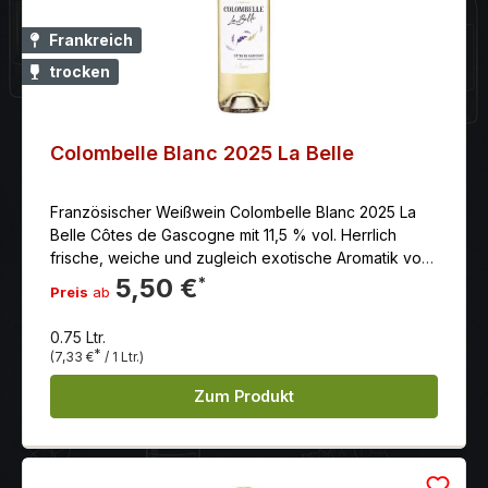
Château Mont-Redon einer der bedeutendsten
Erzeuger der Gegend. Die Weißweine werden nur
Frankreich
zum Teil im Holzfass mit natürlicher, traubeneigener
trocken
Hefe langsam bei niedriger Temperatur vergoren und
zeitig abgefüllt, damit ihre fruchtige Frische erhalten
bleibt. Beschreibung: Leuchtendes Gelb mit grünen
Reflexen, feinwürzige Aromen von reifen Birnen und
Colombelle Blanc 2025 La Belle
Quitten, enorme Fruchtdichte, kraftvoll, erfrischende
Säurestruktur, sehr nachhaltig, ausgewogen.
Französischer Weißwein Colombelle Blanc 2025 La
Belle Côtes de Gascogne mit 11,5 % vol. Herrlich
frische, weiche und zugleich exotische Aromatik von
Zitrusaromen. Ein Cuvée aus den Rebsorten Ugni
5,50 €
*
Preis
ab
Blanc, Colombard und Listan.
0.75 Ltr.
*
(7,33 €
/ 1 Ltr.)
Zum Produkt