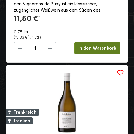
den Vignerons de Buxy ist ein klassischer,
zugänglicher Weißwein aus dem Süden des
Burgunds (Côte Chalonnaise).
11,50 €
*
0.75 Ltr.
*
(15,33 €
/ 1 Ltr.)
Produkt Anzahl: Gib den gewünschten 
In den Warenkorb
Frankreich
trocken