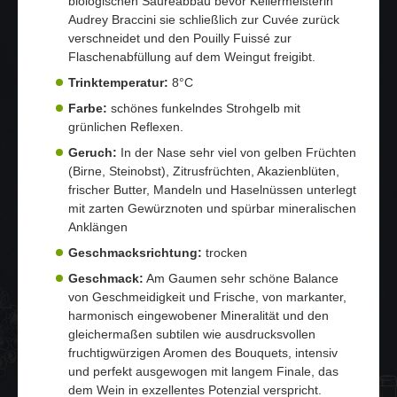
biologischen Säureabbau bevor Kellermeisterin
Audrey Braccini sie schließlich zur Cuvée zurück
verschneidet und den Pouilly Fuissé zur
Flaschenabfüllung auf dem Weingut freigibt.
Trinktemperatur:
8°C
Farbe:
schönes funkelndes Strohgelb mit
grünlichen Reflexen.
Geruch:
In der Nase sehr viel von gelben Früchten
(Birne, Steinobst), Zitrusfrüchten, Akazienblüten,
frischer Butter, Mandeln und Haselnüssen unterlegt
mit zarten Gewürznoten und spürbar mineralischen
Anklängen
Geschmacksrichtung:
trocken
Geschmack:
Am Gaumen sehr schöne Balance
von Geschmeidigkeit und Frische, von markanter,
harmonisch eingewobener Mineralität und den
gleichermaßen subtilen wie ausdrucksvollen
fruchtigwürzigen Aromen des Bouquets, intensiv
und perfekt ausgewogen mit langem Finale, das
dem Wein in exzellentes Potenzial verspricht.