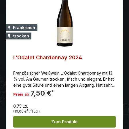
Ost-Ausrichtung an den Hängen. Ton-Kalkstein-
Böden. Ertrag 60hl/ha. Goldmedaille beim St.-Vincent-
Tag 2023
Frankreich
trocken
L'Odalet Chardonnay 2024
Französischer Weißwein L'Odalet Chardonnay mit 13
% vol. Am Gaumen trocken, frisch und elegant. Er hat
eine gute Säure und einen langen Abgang. Hat sehr
feine Aromen von gelbes Steinobst und Noten von
7,50 €
*
Preis
ab
Jasminblüten.
0.75 Ltr.
*
(10,00 €
/ 1 Ltr.)
Zum Produkt