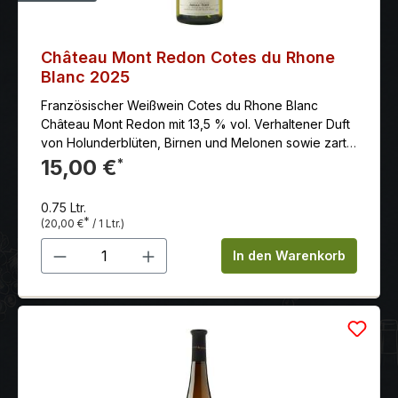
Château Mont Redon Cotes du Rhone
Blanc 2025
Französischer Weißwein Cotes du Rhone Blanc
Château Mont Redon mit 13,5 % vol. Verhaltener Duft
von Holunderblüten, Birnen und Melonen sowie zarte
Mandelnoten.
15,00 €
*
0.75 Ltr.
*
(20,00 €
/ 1 Ltr.)
Produkt Anzahl: Gib den gewünschten 
In den Warenkorb