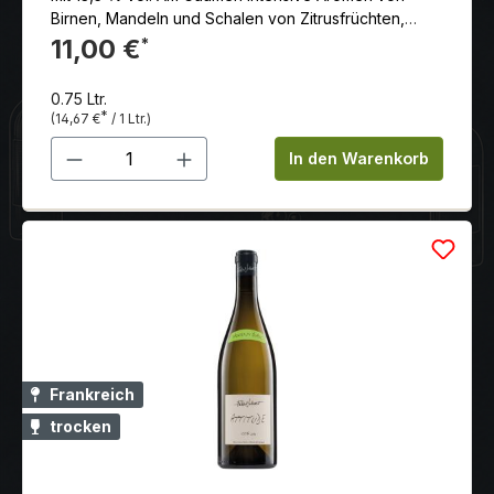
Birnen, Mandeln und Schalen von Zitrusfrüchten,
verbunden mit einem angenehmen Finish von weißem
11,00 €
*
Pfeffer.
0.75 Ltr.
*
(14,67 €
/ 1 Ltr.)
Produkt Anzahl: Gib den gewünschten 
In den Warenkorb
Frankreich
trocken