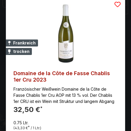
sich der reinsortige Gewürztraminer intensiv gelb mit
goldenen Reflexen. An der Nase beeindruckt eine
betörende Duftexplosion von tropischen Früchten,
Zitrusfrüchten und Gewürzen. Am Gaumen sehr
komplex, aromatisch, kräftig und dicht. Im Abgang
außergewöhnlich frisch mit reifer Säure. Dieser Wein
passt besonders gut zu würzigen Gerichten wie
Frankreich
asiatischen Speisen oder scharfen Käsesorten wie
trocken
Roquefort oder Munster. Er sollte bei einer
Temperatur von etwa 8-10 Grad Celsius serviert
werden, um seine Aromen bestmöglich zur Geltung
zu bringen.
Domaine de la Côte de Fasse Chablis
1er Cru 2023
Französischer Weißwein Domaine de la Côte de
Fasse Chablis 1er Cru AOP mit 13 % vol. Der Chablis
1er CRU ist ein Wein mit Struktur und langem Abgang
32,50 €
*
0.75 Ltr.
*
(43,33 €
/ 1 Ltr.)