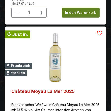
*
(56,67 €
/ 1 Ltr.)
Produkt Anzahl: Gib den gewünschten 
In den Warenkorb
↻ Just in.
Frankreich
trocken
Château Moyau La Mer 2025
Französischer Weißwein Château Moyau La Mer 2025
mit 13,5 % vol. Am Gaumen intensive Aromen von