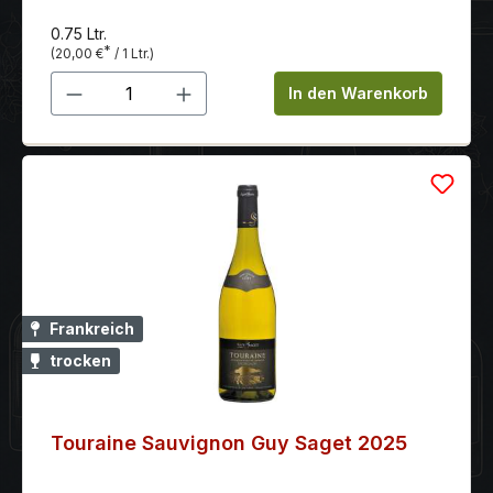
0.75 Ltr.
*
(20,00 €
/ 1 Ltr.)
Produkt Anzahl: Gib den gewünschten 
In den Warenkorb
Frankreich
trocken
Touraine Sauvignon Guy Saget 2025