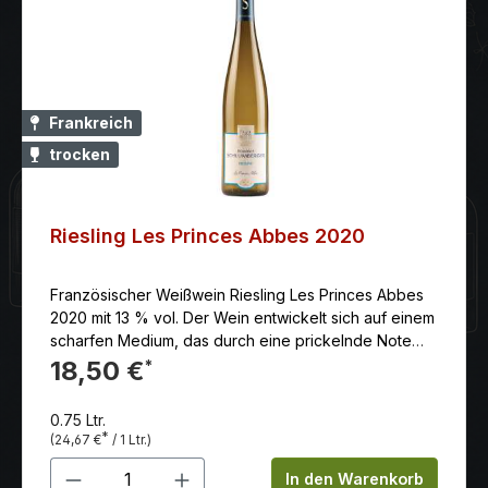
Frankreich
trocken
Riesling Les Princes Abbes 2020
Französischer Weißwein Riesling Les Princes Abbes
2020 mit 13 % vol. Der Wein entwickelt sich auf einem
scharfen Medium, das durch eine prickelnde Note
gekennzeichnet ist.
18,50 €
*
0.75 Ltr.
*
(24,67 €
/ 1 Ltr.)
Produkt Anzahl: Gib den gewünschten 
In den Warenkorb