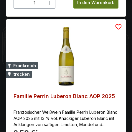
Produkt Anzahl: Gib den gewünschten 
In den Warenkorb
Frankreich
trocken
Famille Perrin Luberon Blanc AOP 2025
Französischer Weißwein Famille Perrin Luberon Blanc
AOP 2025 mit 13 % vol. Knackiger Lubéron Blanc mit
Anklängen von saftigen Limetten, Mandel und
frischem Heu. Rassige Frucht kombiniert mit
*