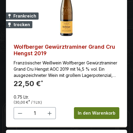
Frankreich
trocken
Wolfberger Gewürztraminer Grand Cru
Hengst 2019
Französischer Weißwein Wolfberger Gewürztraminer
Grand Cru Hengst AOC 2019 mit 14,5 % vol. Ein
ausgezeichneter Wein mit großem Lagerpotenzial,
der mit dem Alter noch an Ausdruck gewinnt. Der
22,50 €
*
Wolfberger Gewürztraminer Grand Cru Hengst AOC
2018 ist ein ausgezeichneter Weißwein aus dem
0.75 Ltr.
Elsass. Die Weine der Grand Cru Lage Hengst
*
(30,00 €
/ 1 Ltr.)
überzeugen durch Schwung, Kraft sowie
Produkt Anzahl: Gib den gewünschten 
Lebendigkeit und ihrem eher „wilden“ Charakter. Mit
In den Warenkorb
zunehmender Lagerung verfeinert sich der „Hengst“
und wird umgänglicher. Ein wahres „Rassepferd“, das
Gourmets und Kenner überraschen wird.Im Glas zeigt