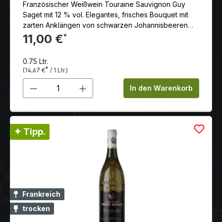
Französischer Weißwein Touraine Sauvignon Guy
Saget mit 12 % vol. Elegantes, frisches Bouquet mit
zarten Anklängen von schwarzen Johannisbeeren
und -Blüten.
11,00 €
*
0.75 Ltr.
*
(14,67 €
/ 1 Ltr.)
Produkt Anzahl: Gib den gewünschten 
In den Warenkorb
✦ Tipp.
Frankreich
trocken