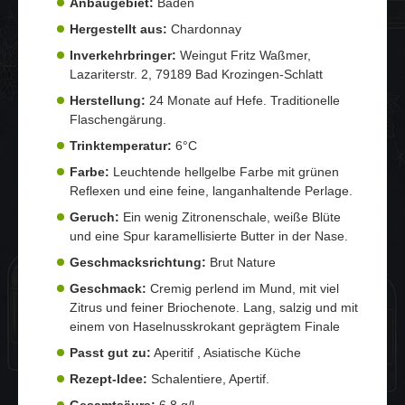
Anbaugebiet:
Baden
Hergestellt aus:
Chardonnay
Inverkehrbringer:
Weingut Fritz Waßmer,
Lazariterstr. 2, 79189 Bad Krozingen-Schlatt
Herstellung:
24 Monate auf Hefe. Traditionelle
Flaschengärung.
Trinktemperatur:
6°C
Farbe:
Leuchtende hellgelbe Farbe mit grünen
Reflexen und eine feine, langanhaltende Perlage.
Geruch:
Ein wenig Zitronenschale, weiße Blüte
und eine Spur karamellisierte Butter in der Nase.
Geschmacksrichtung:
Brut Nature
Geschmack:
Cremig perlend im Mund, mit viel
Zitrus und feiner Briochenote. Lang, salzig und mit
einem von Haselnusskrokant geprägtem Finale
Passt gut zu:
Aperitif , Asiatische Küche
Rezept-Idee:
Schalentiere, Apertif.
Gesamtsäure:
6,8 g/l