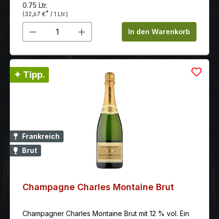
0.75 Ltr.
*
(32,67 €
/ 1 Ltr.)
Produkt Anzahl: Gib den gewünschten 
In den Warenkorb
✦ Tipp.
Frankreich
Brut
Champagne Charles Montaine Brut
Champagner Charles Montaine Brut mit 12 % vol. Ein