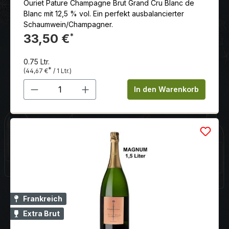
Ouriet Pature Champagne Brut Grand Cru Blanc de
Blanc mit 12,5 % vol. Ein perfekt ausbalancierter
Schaumwein/Champagner.
33,50 €
*
0.75 Ltr.
*
(44,67 €
/ 1 Ltr.)
Produkt Anzahl: Gib den gewünschten 
In den Warenkorb
Frankreich
Extra Brut