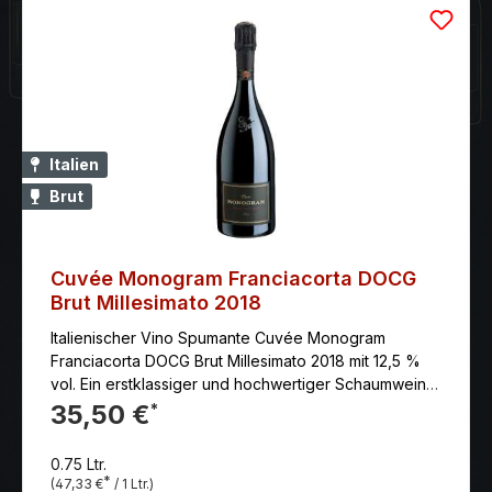
wurden mit zahlreichen Auszeichnungen geehrt. Die
Crémant-Weine haben eine feinere Perlage und
einen milderen Geschmack als Champagner, aber
ähnliche Aromen von Brioche, Hefe und frischen
Früchten. Cremant ist in der Regel auch günstiger als
Champagner und wird oft als eine leckere und
preiswerte Alternative zu Champagner angesehen.
Italien
Cremant eignet sich hervorragend als Aperitif und
Brut
passt gut zu leichten Vorspeisen, Fisch- oder
Geflügelgerichten sowie Fruchtdesserts
Cuvée Monogram Franciacorta DOCG
Brut Millesimato 2018
Italienischer Vino Spumante Cuvée Monogram
Franciacorta DOCG Brut Millesimato 2018 mit 12,5 %
vol. Ein erstklassiger und hochwertiger Schaumwein
nach der traditionellen Methode, die auch als
35,50 €
*
Methode Champenoise bekannt ist, bei der die
zweite Gärung in der Flasche stattfindet.
0.75 Ltr.
*
(47,33 €
/ 1 Ltr.)