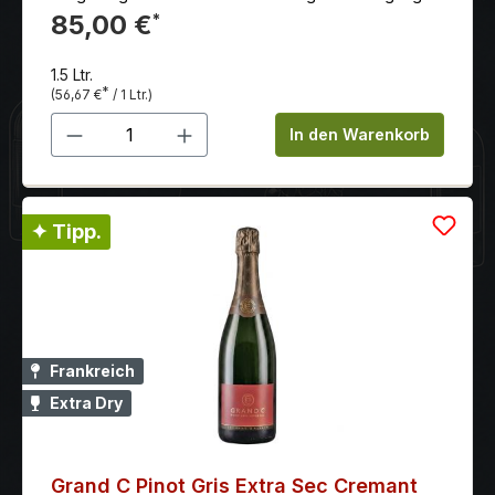
lang und elegant. Erinnert besonders an rote frische
85,00 €
*
Himbeeren und Kirschen.
1.5 Ltr.
*
(56,67 €
/ 1 Ltr.)
Produkt Anzahl: Gib den gewünschten 
In den Warenkorb
✦ Tipp.
Frankreich
Extra Dry
Grand C Pinot Gris Extra Sec Cremant