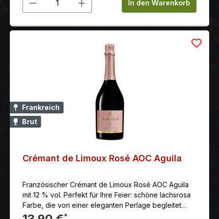
Produkt Anzahl: Gib den gewünschten 
In den Warenkorb
Frankreich
Brut
Crémant de Limoux Rosé AOC Aguila
Französischer Crémant de Limoux Rosé AOC Aguila
mit 12 % vol. Perfekt für Ihre Feier: schöne lachsrosa
Farbe, die von einer eleganten Perlage begleitet
wird. Verlockender Duft von weißfleischigen Früchten
13,90 €
*