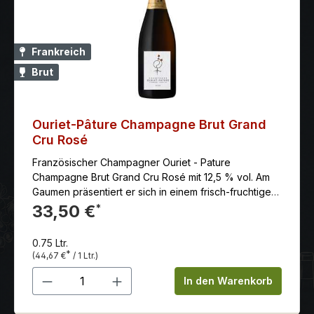
Frankreich
Brut
Ouriet-Pâture Champagne Brut Grand
Cru Rosé
Französischer Champagner Ouriet - Pature
Champagne Brut Grand Cru Rosé mit 12,5 % vol. Am
Gaumen präsentiert er sich in einem frisch-fruchtigen
Geschmack und ist im Abgang cremig und elegant.
33,50 €
*
Anbaugebiet: Ambonnay - Kleines Weindorf, gehaust
in den Bergen um Champagner Hauptstadt Reims.
0.75 Ltr.
Diese als Grand Cru eingestufte Lage befindet sich in
*
(44,67 €
/ 1 Ltr.)
einer südostlichen Stellung und ist für seine
Produkt Anzahl: Gib den gewünschten 
überwiegend schwerere, vollere Weine weltweit
In den Warenkorb
geschätzt. Erzeuger: Maison Ouriet-Pâture - Als
Direktnachbarn von den KRUG - Weinbergen (Closd