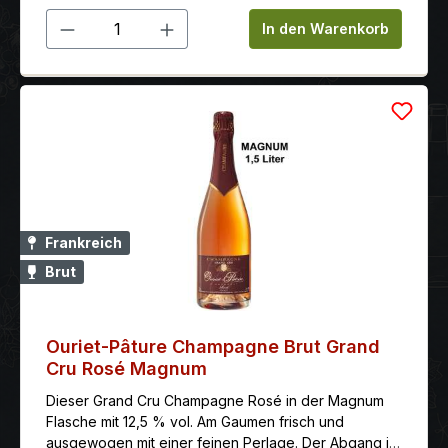
Produkt Anzahl: Gib den gewünschten 
In den Warenkorb
Frankreich
Brut
Ouriet-Pâture Champagne Brut Grand
Cru Rosé Magnum
Dieser Grand Cru Champagne Rosé in der Magnum
Flasche mit 12,5 % vol. Am Gaumen frisch und
ausgewogen mit einer feinen Perlage. Der Abgang ist