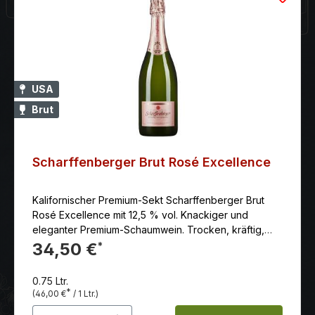
USA
Brut
Scharffenberger Brut Rosé Excellence
Kalifornischer Premium-Sekt Scharffenberger Brut
Rosé Excellence mit 12,5 % vol. Knackiger und
eleganter Premium-Schaumwein. Trocken, kräftig,
aber komplex, von den Kaki- und Himbeeraromen bis
34,50 €
*
hin zu den lebhaften Aromen von weißen Himbeeren
und weißen Pfirsichen. Er hat eine straffe Säure, die
0.75 Ltr.
durch einen Hauch würziger Reife ausgeglichen wird
*
(46,00 €
/ 1 Ltr.)
und ihn im anhaltenden Abgang interessant hält.