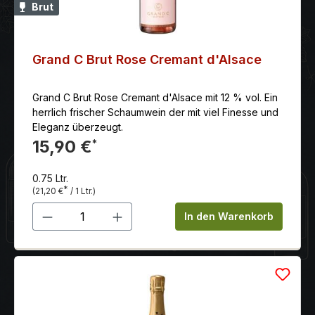
Brut
Grand C Brut Rose Cremant d'Alsace
Grand C Brut Rose Cremant d'Alsace mit 12 % vol. Ein
herrlich frischer Schaumwein der mit viel Finesse und
Eleganz überzeugt.
15,90 €
*
0.75 Ltr.
*
(21,20 €
/ 1 Ltr.)
Produkt Anzahl: Gib den gewünschten 
In den Warenkorb