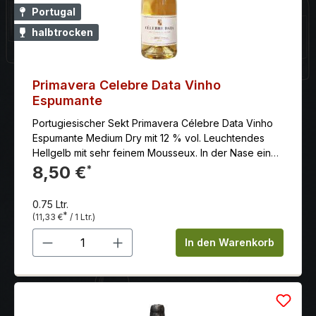
Portugal
halbtrocken
Primavera Celebre Data Vinho
Espumante
Portugiesischer Sekt Primavera Célebre Data Vinho
Espumante Medium Dry mit 12 % vol. Leuchtendes
Hellgelb mit sehr feinem Mousseux. In der Nase ein
eleganter Duft von Früchten, wie reife Äpfel,
8,50 €
*
Zitrusnoten und Ananas, gepaart mit dezenten
Hefenoten. Am Gaumen spiegeln sich die Aromen
0.75 Ltr.
wider und das weiche Mousseux ist angenehm
*
(11,33 €
/ 1 Ltr.)
animierend. Ein eleganter Eindruck von
Produkt Anzahl: Gib den gewünschten 
Butterhörnchen und Mandeln begleitet das
In den Warenkorb
anhaltende Finale. Rebsorte: Bicai, Arinto Das
Weingut:Das Weingut Caves Primavera liegt ca. 70 km
südlich von Porto im Herzen von dem
Weinanbaugebiet Bairrada. Die beiden Besitzer sind
Brüder, die vor 60 Jahren ganz klein angefangen