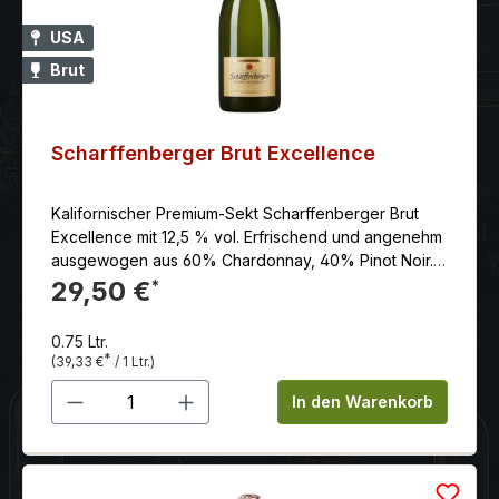
USA
Brut
Scharffenberger Brut Excellence
Kalifornischer Premium-Sekt Scharffenberger Brut
Excellence mit 12,5 % vol. Erfrischend und angenehm
ausgewogen aus 60% Chardonnay, 40% Pinot Noir.
Der Scharffenberger Brut Excellence wird nach dem
29,50 €
*
Méthode-Traditionelle-Verfahren hergestellt, bei dem
die Weine einzeln in der Flasche vergoren werden,
0.75 Ltr.
bevor sie gerüttelt und degorgiert werden. Der Wein
*
(39,33 €
/ 1 Ltr.)
besteht zu etwa 60 % aus Chardonnay und zu 40 %
Produkt Anzahl: Gib den gewünschten 
aus Pinot Noir. Der volle malolaktische Stil verleiht
In den Warenkorb
dem Wein einen Vanille-Creme-Charakter und ergibt
einen runden und vollmundigen Wein.