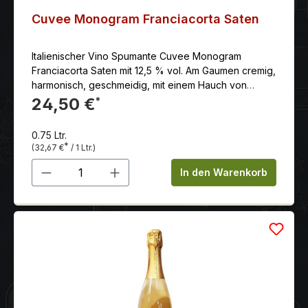
Cuvee Monogram Franciacorta Saten
Italienischer Vino Spumante Cuvee Monogram
Franciacorta Saten mit 12,5 % vol. Am Gaumen cremig,
harmonisch, geschmeidig, mit einem Hauch von
frischen exotischen Früchten und frischem Brioche.
24,50 €
*
0.75 Ltr.
*
(32,67 €
/ 1 Ltr.)
Produkt Anzahl: Gib den gewünschten 
In den Warenkorb