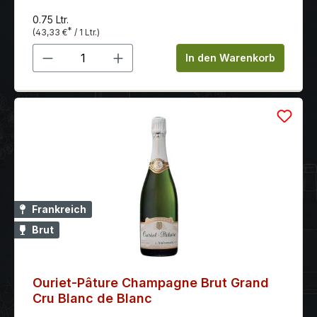
0.75 Ltr.
*
(43,33 €
/ 1 Ltr.)
Produkt Anzahl: Gib den gewünschten 
In den Warenkorb
Frankreich
Brut
Ouriet-Pâture Champagne Brut Grand
Cru Blanc de Blanc