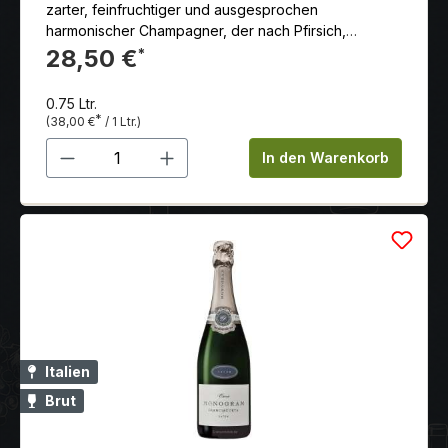
zarter, feinfruchtiger und ausgesprochen
harmonischer Champagner, der nach Pfirsich,
taufrischen Rosen und frischen Toast duftet.
28,50 €
*
0.75 Ltr.
*
(38,00 €
/ 1 Ltr.)
Produkt Anzahl: Gib den gewünschten 
In den Warenkorb
Italien
Brut