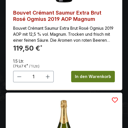
Bouvet Crémant Saumur Extra Brut
Rosé Ogmius 2019 AOP Magnum
Bouvet Crémant Saumur Extra Brut Rosé Ogmius 2019
AOP mit 12,5 % vol. Magnum. Trocken und frisch mit
einer feinen Säure. Die Aromen von roten Beeren
sind im Vordergrund, ergänzt von Noten von Brioche
119,50 €
*
und Vanille.
1.5 Ltr.
*
(79,67 €
/ 1 Ltr.)
Produkt Anzahl: Gib den gewünschten 
In den Warenkorb