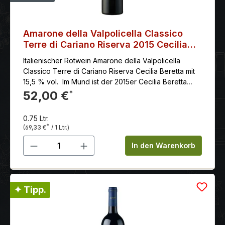
Amarone della Valpolicella Classico
Terre di Cariano Riserva 2015 Cecilia
Beretta
Italienischer Rotwein Amarone della Valpolicella
Classico Terre di Cariano Riserva Cecilia Beretta mit
15,5 % vol. Im Mund ist der 2015er Cecilia Beretta
Amarone Riserva samtig und weich, mit
52,00 €
*
dominierenden Noten von Kirschen, Heidelbeeren
und Lebkuchen.
0.75 Ltr.
*
(69,33 €
/ 1 Ltr.)
Produkt Anzahl: Gib den gewünschten 
In den Warenkorb
✦ Tipp.