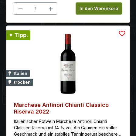
Produkt Anzahl: Gib den gewünschten 
In den Warenkorb
✦ Tipp.
Italien
trocken
Marchese Antinori Chianti Classico
Riserva 2022
Italienischer Rotwein Marchese Antinori Chianti
Classico Riserva mit 14 % vol. Am Gaumen ein voller
Geschmack und ein stabiles Tanningerüst bescheren