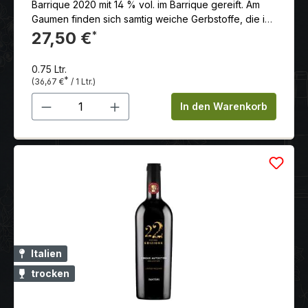
Barrique 2020 mit 14 % vol. im Barrique gereift. Am
Gaumen finden sich samtig weiche Gerbstoffe, die in
einem vielschichtigen und langanhaltenden Charakter
27,50 €
*
münden.
0.75 Ltr.
*
(36,67 €
/ 1 Ltr.)
Produkt Anzahl: Gib den gewünschten 
In den Warenkorb
Italien
trocken