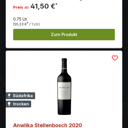
ein wahres Geschmackserlebnis. Bereits jetzt schon
41,50 €
*
Preis
ab
ein Genuss.
0.75 Ltr.
*
(55,33 €
/ 1 Ltr.)
Zum Produkt
Südafrika
trocken
Anwilka Stellenbosch 2020