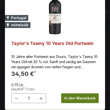
Portugal
mittelsüß
Taylor's Tawny 10 Years Old Portwein
10 Jahre alter Portwein aus Douro, Taylor's Tawny 10
Years Old mit 20 % vol. Sanft und seidig am Gaumen
mit üppigen Aromen von reifen Feigen und
marmeladigen Noten, die im Finale lange nachhallen.
34,50 €
*
Rebsorten: Tinta Amarela, Touriga Nacional, Touriga
Francesa, Tinta Roriz, Tinta Barocca, Tinta Cao Land:
0.75 Ltr.
Portugal Anbaugebiet: Douro DOC Erzeuger: Taylor's
*
(46,00 €
/ 1 Ltr.)
Port Rebsorten: Tinta Amarela, Touriga Nacional,
Produkt Anzahl: Gib den gewünschten 
Touriga Francesa, Tinta Roriz, Tinta Barocca, Tinta
In den Warenkorb
Cao Farbe: rot Farbe: lohfarben, dunkles Bernstein
mit ziegelfarbenen Reflexen Duft: süßlich aromatisch