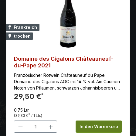
Frankreich
trocken
Domaine des Cigalons Châteauneuf-
du-Pape 2021
Französischer Rotwein Châteauneuf du Pape
Domaine des Cigalons AOC mit 14 % vol. Am Gaumen
Noten von Pflaumen, schwarzen Johannisbeeren und
Kirschen. Die Rotweine aus Châteauneuf-du-Pape
29,50 €
*
sind üppig, vollmundig und gut strukturiert und haben
ein kräftiges und komplexes Bukett. Am Gaumen
0.75 Ltr.
entfalten sie, wie das alte Château, stolz ihre großen
*
(39,33 €
/ 1 Ltr.)
architektonischen Dimensionen. Tiefes Rubinrot, das
Produkt Anzahl: Gib den gewünschten 
sich in der Nase mit Offenheit und Schärfe ausdrückt
In den Warenkorb
und auf samtigen Tanninen ruht, ist dieser Wein