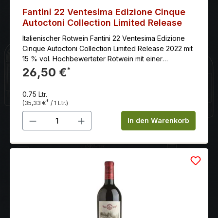
Fantini 22 Ventesima Edizione Cinque
Autoctoni Collection Limited Release
Italienischer Rotwein Fantini 22 Ventesima Edizione
Cinque Autoctoni Collection Limited Release 2022 mit
15 % vol. Hochbewerteter Rotwein mit einer
geschmeidigen, guten Textur, seidigem Tannin und
26,50 €
*
sehr lang anhaltend.
0.75 Ltr.
*
(35,33 €
/ 1 Ltr.)
Produkt Anzahl: Gib den gewünschten 
In den Warenkorb