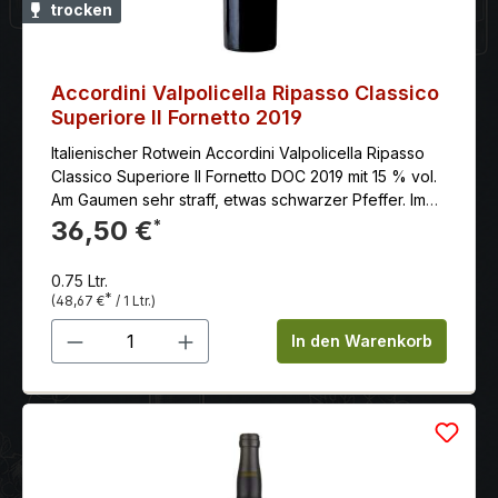
trocken
Accordini Valpolicella Ripasso Classico
Superiore Il Fornetto 2019
Italienischer Rotwein Accordini Valpolicella Ripasso
Classico Superiore Il Fornetto DOC 2019 mit 15 % vol.
Am Gaumen sehr straff, etwas schwarzer Pfeffer. Im
Nachhall sehr reife, weiche Tanine - gestützt durch
36,50 €
*
eine frische Säure die typisch für einen Valpolicella
Wein ist.
0.75 Ltr.
*
(48,67 €
/ 1 Ltr.)
Produkt Anzahl: Gib den gewünschten 
In den Warenkorb