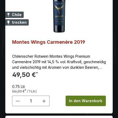
Chile
trocken
Montes Wings Carmenère 2019
Chilenischer Rotwein Montes Wings Premium
Carmenère 2019 mit 14,5 % vol. Kraftvoll, geschmeidig
und vielschichtig mit Aromen von dunklen Beeren,
schwarzem Pfeffer und den süßen Röstnoten der
49,50 €
*
Fassreife. Wunderschön ausbalanciert mit endlos
langem Finale.
0.75 Ltr.
*
(66,00 €
/ 1 Ltr.)
Produkt Anzahl: Gib den gewünschten 
In den Warenkorb