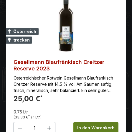
Österreich
trocken
Gesellmann Blaufränkisch Creitzer
Reserve 2023
Österreichischer Rotwein Gesellmann Blaufränkisch
Creitzer Reserve mit 14,5 % vol. Am Gaumen saftig,
frisch, mineralisch, sehr balanciert. Ein sehr guter
Speisenbegleiter.Anbaugebiet: Das Mittelburgenland
25,00 €
*
liegt südlich des Neusiedlersees. Es trägt auch den
Beinahmen „Blaufränkisch-Land“. Eine Hommage an
0.75 Ltr.
die stärkste Rebsorte im Anbaugebiet, die ganze 1.912
*
(33,33 €
/ 1 Ltr.)
Hektar Rebfläche einnimmt. Klassifizierung:
Produkt Anzahl: Gib den gewünschten 
Qualitätsweine aus Österreich, hier aus dem
In den Warenkorb