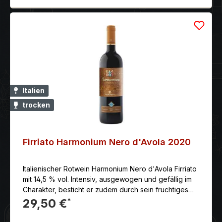
sowohl fein als auch sehr dicht. Das Bouquet beginnt
sich mit Noten von Kräutern und roten Früchten zu
öffnen. Purpur- und Granatfarbe, Aromen von roten
Beeren in der Nase, Am Gaumen Noten von
Pflaumen, schwarzen Johannisbeeren und Kirschen
Italien
trocken
Firriato Harmonium Nero d'Avola 2020
Italienischer Rotwein Harmonium Nero d'Avola Firriato
mit 14,5 % vol. Intensiv, ausgewogen und gefällig im
Charakter, besticht er zudem durch sein fruchtiges
Aroma von Kirschen und reifen Pflaumen sowie sein
29,50 €
*
angenehm kräftiges Tannin.