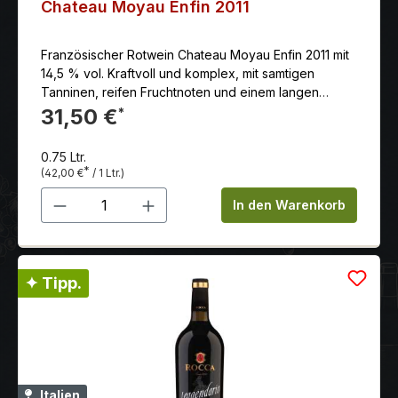
Chateau Moyau Enfin 2011
Französischer Rotwein Chateau Moyau Enfin 2011 mit
14,5 % vol. Kraftvoll und komplex, mit samtigen
Tanninen, reifen Fruchtnoten und einem langen
Abgang
31,50 €
*
0.75 Ltr.
*
(42,00 €
/ 1 Ltr.)
Produkt Anzahl: Gib den gewünschten 
In den Warenkorb
✦ Tipp.
Italien