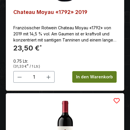
Chateau Moyau «1792» 2019
Französischer Rotwein Chateau Moyau «1792» von
2019 mit 14,5 % vol. Am Gaumen ist er kraftvoll und
konzentriert mit samtigen Tanninen und einem langen
Abgang.
23,50 €
*
0.75 Ltr.
*
(31,33 €
/ 1 Ltr.)
Produkt Anzahl: Gib den gewünschten 
In den Warenkorb