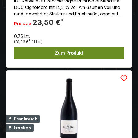
Ital. Rotwein 80 Vecchie Vigne Primitivo di Manduria
DOC CignoMoro mit 14,5 % vol. Am Gaumen voll und
rund, bewahrt er Struktur und Fruchtsüße, ohne auf
Frische und Rundheit zu verzichten.
23,50 €
*
Preis
ab
0.75 Ltr.
*
(31,33 €
/ 1 Ltr.)
Zum Produkt
Frankreich
trocken