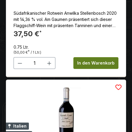
Südafrikanischer Rotwein Anwilka Stellenbosch 2020
mit 14,36 % vol. Am Gaumen präsentiert sich dieser
Flaggschiff-Wein mit präsenten Tanninen und einer
wunderbaren Textur, ausgewogen und komplex, mit
37,50 €
*
einem langen, reichhaltigen Abgang. Ein lagerfähiger
Wein, der schon jetzt und in vielen Jahren begeistern
0.75 Ltr.
wird.
*
(50,00 €
/ 1 Ltr.)
Produkt Anzahl: Gib den gewünschten 
In den Warenkorb
Italien