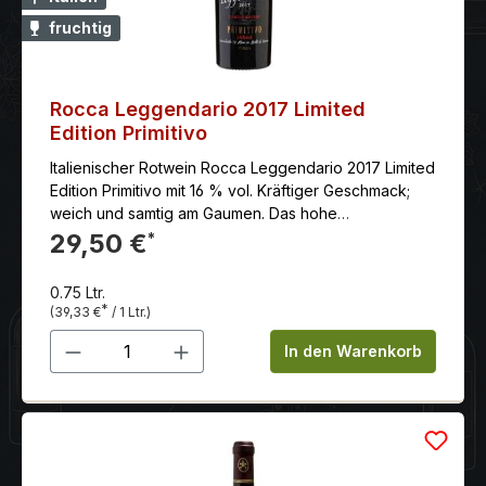
fruchtig
Rocca Leggendario 2017 Limited
Edition Primitivo
Italienischer Rotwein Rocca Leggendario 2017 Limited
Edition Primitivo mit 16 % vol. Kräftiger Geschmack;
weich und samtig am Gaumen. Das hohe
Alkoholvolumen offenbart die außergewöhnliche
29,50 €
*
Wärme des Terroirs Apuliens und unterstützt
gleichzeitig die aromatische Komplexität von diesem
0.75 Ltr.
Wein.
*
(39,33 €
/ 1 Ltr.)
Produkt Anzahl: Gib den gewünschten 
In den Warenkorb