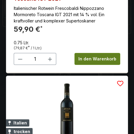
Italienischer Rotwein Frescobaldi Nippozzano
Mormoreto Toscana IGT 2021 mit 14 % vol. Ein
kraftvoller und komplexer Supertoskaner
59,90 €
*
0.75 Ltr.
*
(79,87 €
/ 1 Ltr.)
Produkt Anzahl: Gib den gewünschten 
In den Warenkorb
Italien
trocken