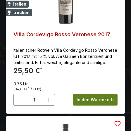
Italien
trocken
Villa Cordevigo Rosso Veronese 2017
Italienischer Rotwein Villa Cordevigo Rosso Veronese
IGT 2017 mit 15 % vol. Am Gaumen konzentriert und
umhüllend. Er hat weiche, elegante und samtige
Tannine. Die fruchtige Wahrnehmung ist reichhaltig,
25,50 €
*
tief und anhaltend.
0.75 Ltr.
*
(34,00 €
/ 1 Ltr.)
Produkt Anzahl: Gib den gewünschten 
In den Warenkorb