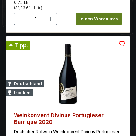
0.75 Ltr.
*
(39,33 €
/ 1 Ltr.)
Produkt Anzahl: Gib den gewünschten 
In den Warenkorb
✦ Tipp.
Deutschland
trocken
Weinkonvent Divinus Portugieser
Barrique 2020
Deutscher Rotwein Weinkonvent Divinus Portugieser