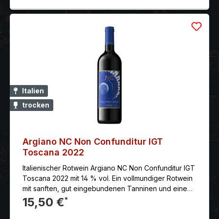
organische Bewirtschaftung ermöglicht.
Weinbeschreibung: Die Weinstöcke stehen in kleinen
Parzellen auf felsigen Kalkböden. Sehr niedriger
Ertrag und Handernte. 12monatiger Ausbau in
französischer und kaukasischer Eiche. Schwarzroter
Wein mit sehr komplexer Nase: reife schwarze
Beeren, Kirschkonfitüre, Thymian und Kakao. Sehr
dicht und körperreich am Gaumen mit seidigem
Tannin und sehr langem, aromatischem Nachhall.
Italien
Serviervorschlag: zu Lammbraten, Lamm- und
trocken
Rindersteak, Ochsenschwanz (auch als kräftigem
Eintopf) oder gebratenen Innereien (Leber, Nieren)
Argiano NC Non Confunditur IGT
Toscana 2022
Italienischer Rotwein Argiano NC Non Confunditur IGT
Toscana 2022 mit 14 % vol. Ein vollmundiger Rotwein
mit sanften, gut eingebundenen Tanninen und einem
langen Abgang. Ein Aromen-Spiel von roten Beeren
15,50 €
*
gepaart mit einer angenehmen Röstnoten.