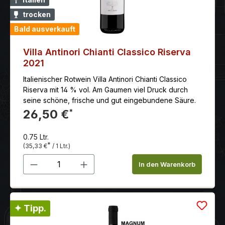
Vorspeisen, Wild und Braten. Serviertemperatur: 16°C
trocken
Bald ausverkauft
Villa Antinori Chianti Classico Riserva
2021
Italienischer Rotwein Villa Antinori Chianti Classico
Riserva mit 14 % vol. Am Gaumen viel Druck durch
seine schöne, frische und gut eingebundene Säure.
26,50 €
*
0.75 Ltr.
*
(35,33 €
/ 1 Ltr.)
Produkt Anzahl: Gib den gewünschten 
In den Warenkorb
✦ Tipp.