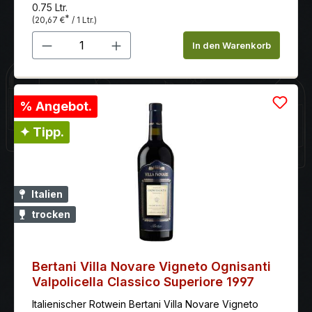
0.75 Ltr.
*
(20,67 €
/ 1 Ltr.)
Produkt Anzahl: Gib den gewünschten 
In den Warenkorb
% Angebot.
✦ Tipp.
Italien
trocken
Bertani Villa Novare Vigneto Ognisanti
Valpolicella Classico Superiore 1997
Italienischer Rotwein Bertani Villa Novare Vigneto