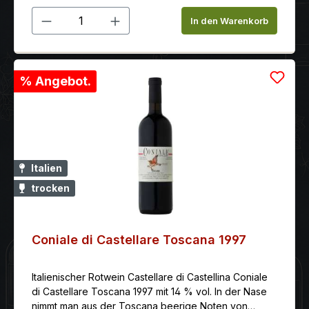
Reifegrad: Genießen und Lagerungsfähig
Produkt Anzahl: Gib den gewünschten 
Beschreibung: Ein dunkel rubinroter Wein mit
In den Warenkorb
eleganten Fruchtnoten, kombiniert mit balsamischen
und mineralischen Tönen im schönen Gleichgewicht.
Der 12 Monate im Barrique gereifte Aliotto ist
strukturiert, abgerundet mit süßen Tanninen und
% Angebot.
verwöhnt mit einem wunderbar ausgewogenen,
intensiven Abgang. Alkoholgehalt: 13.50 % schon
trinkbar: sehr gut vorher öffnen: ja lagerungsfähig bis
(mind.): 2025
Italien
trocken
Coniale di Castellare Toscana 1997
Italienischer Rotwein Castellare di Castellina Coniale
di Castellare Toscana 1997 mit 14 % vol. In der Nase
nimmt man aus der Toscana beerige Noten von