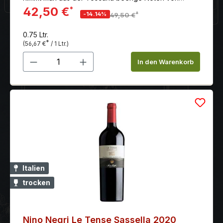
Holunder und Brombeeren wahr.
42,50 €
*
*
-14.14%
49,50 €
0.75 Ltr.
*
(56,67 €
/ 1 Ltr.)
Produkt Anzahl: Gib den gewünschten 
In den Warenkorb
Italien
trocken
Nino Negri Le Tense Sassella 2020