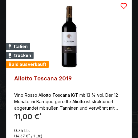
Italien
trocken
Bald ausverkauft
Aliotto Toscana 2019
Vino Rosso Aliotto Toscana IGT mit 13 % vol. Der 12
Monate im Barrique gereifte Aliotto ist strukturiert,
abgerundet mit süßen Tanninen und verwöhnt mit
einem wunderbar ausgewogenen, intensiven
11,00 €
*
Abgang. Land: Italien Anbaugebiet: Toskana Jahr:
2019 Erzeuger: Tenuta Podernovo Rebsorten: 60%
0.75 Ltr.
Sangiovese, 40% Merlot & Cabernet Farbe: rot
*
(14,67 €
/ 1 Ltr.)