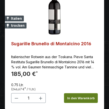
Italien
trocken
Sugarille Brunello di Montalcino 2016
Italienischer Rotwein aus der Toskana. Pieve Santa
Restituta Sugarille Brunello di Montalcino 2016 mit 14
% vol. Am Gaumen feinmaschige Tannine und viel
reife, süße Frucht, gut integriertes Holz. Satt und
185,00 €
*
eindrucksvoll das Finale.
0.75 Ltr.
*
(246,67 €
/ 1 Ltr.)
Produkt Anzahl: Gib den gewünschten 
In den Warenkorb