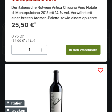
Der italienische Rotwein ​Antica Chiusina Vino Nobile
di Montepulciano 2013 mit 14 % vol. Verwöhnt mit
einer breiten Aromen-Palette sowie einem opulenten
Geschmack.
25,50 €
*
0.75 Ltr.
*
(34,00 €
/ 1 Ltr.)
Produkt Anzahl: Gib den gewünschten 
In den Warenkorb
Italien
trocken