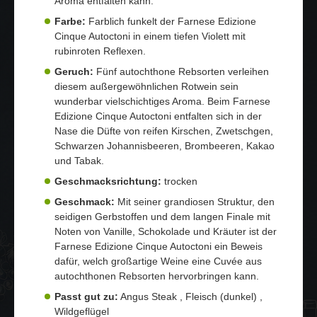
Aroma entfalten kann.
Farbe:
Farblich funkelt der Farnese Edizione
Cinque Autoctoni in einem tiefen Violett mit
rubinroten Reflexen.
Geruch:
Fünf autochthone Rebsorten verleihen
diesem außergewöhnlichen Rotwein sein
wunderbar vielschichtiges Aroma. Beim Farnese
Edizione Cinque Autoctoni entfalten sich in der
Nase die Düfte von reifen Kirschen, Zwetschgen,
Schwarzen Johannisbeeren, Brombeeren, Kakao
und Tabak.
Geschmacksrichtung:
trocken
Geschmack:
Mit seiner grandiosen Struktur, den
seidigen Gerbstoffen und dem langen Finale mit
Noten von Vanille, Schokolade und Kräuter ist der
Farnese Edizione Cinque Autoctoni ein Beweis
dafür, welch großartige Weine eine Cuvée aus
autochthonen Rebsorten hervorbringen kann.
Passt gut zu:
Angus Steak , Fleisch (dunkel) ,
Wildgeflügel