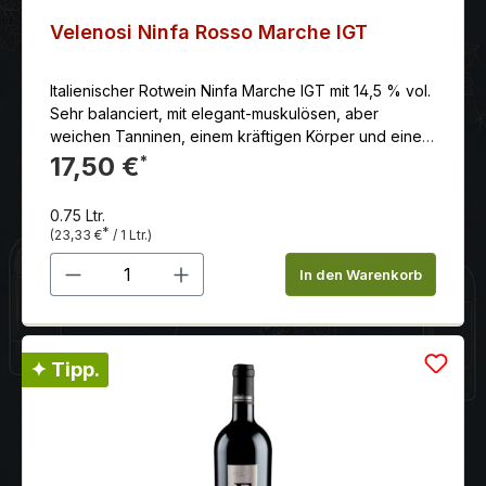
Velenosi Ninfa Rosso Marche IGT
Italienischer Rotwein Ninfa Marche IGT mit 14,5 % vol.
Sehr balanciert, mit elegant-muskulösen, aber
weichen Tanninen, einem kräftigen Körper und einem
lang anhaltenden, samtigen Abgang.
17,50 €
*
0.75 Ltr.
*
(23,33 €
/ 1 Ltr.)
Produkt Anzahl: Gib den gewünschten 
In den Warenkorb
✦ Tipp.