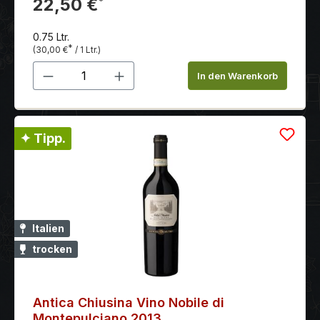
22,50 €
*
Gaumen samtig umhüllt.
0.75 Ltr.
*
(30,00 €
/ 1 Ltr.)
Produkt Anzahl: Gib den gewünschten 
In den Warenkorb
✦ Tipp.
Italien
trocken
​Antica Chiusina Vino Nobile di
Montepulciano 2013