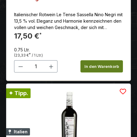
Italienischer Rotwein Le Tense Sassella Nino Negri mit
13,5 % vol. Eleganz und Harmonie kennzeichnen den
vollen und weichen Geschmack, der sich mit
gefälligen Dörrpflaumen- und Gewürznoten
17,50 €
*
ausgiebig verabschiedet.
0.75 Ltr.
*
(23,33 €
/ 1 Ltr.)
Produkt Anzahl: Gib den gewünschten 
In den Warenkorb
✦ Tipp.
Italien