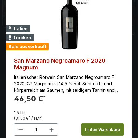
Italien
trocken
Bald ausverkauft
San Marzano Negroamaro F 2020
Magnum
Italienischer Rotwein San Marzano Negroamaro F
2020 IGP Magnum mit 14,5 % vol. Sehr dicht und
körperreich am Gaumen, mit seidigem Tannin und
sehr langem, aromatischem Nachhall. Anbaugebiet:
46,50 €
*
Italien - Apulien Jahrgang: 2020 Erzeuger: Feudi di
san Marzano Rebsorten: Primitivo Farbe: rot
1.5 Ltr.
Reifegrad: genießen und lagerungsfähig Klima: Sehr
*
(31,00 €
/ 1 Ltr.)
warmes, sonniges und trockenes Klima mit
Produkt Anzahl: Gib den gewünschten 
regelmäßigem "Scirocco" (heißer Wind aus Afrika).
In den Warenkorb
Dadurch kaum Pilz- und Insektenbefall, was