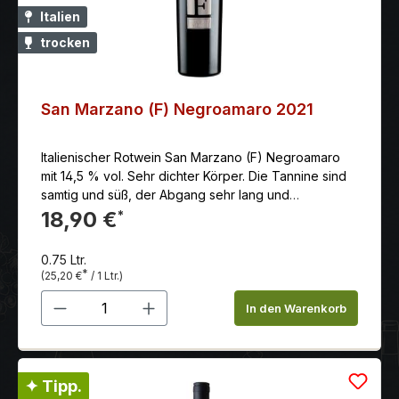
Italien
trocken
San Marzano (F) Negroamaro 2021
Italienischer Rotwein San Marzano (F) Negroamaro
mit 14,5 % vol. Sehr dichter Körper. Die Tannine sind
samtig und süß, der Abgang sehr lang und
fruchtbetont.Die Trauben werden von Hand gelesen
18,90 €
*
und in kleine Körbe gelegt.
0.75 Ltr.
*
(25,20 €
/ 1 Ltr.)
Produkt Anzahl: Gib den gewünschten 
In den Warenkorb
✦ Tipp.