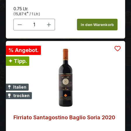
0.75 Ltr.
*
(15,87 €
/ 1 Ltr.)
Produkt Anzahl: Gib den gewünschten 
In den Warenkorb
% Angebot.
✦ Tipp.
Italien
trocken
Firriato Santagostino Baglio Soria 2020