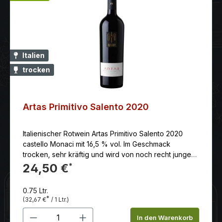
Italien
trocken
Artas Primitivo Salento 2020
Italienischer Rotwein Artas Primitivo Salento 2020
castello Monaci mit 16,5 % vol. Im Geschmack
trocken, sehr kräftig und wird von noch recht jungen
Tanninen unterstützt. Ein langer, mineralischer und
24,50 €
*
kräftiger Abgang macht den Artas zu einem sehr
guten Begleiter zu kräftigen Fleischgerichten.
0.75 Ltr.
*
(32,67 €
/ 1 Ltr.)
Produkt Anzahl: Gib den gewünschten 
In den Warenkorb