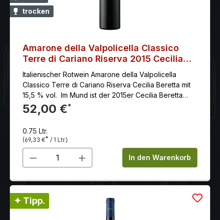
trocken
Amarone della Valpolicella Classico
Terre di Cariano Riserva 2015 Cecilia
Beretta
Italienischer Rotwein Amarone della Valpolicella
Classico Terre di Cariano Riserva Cecilia Beretta mit
15,5 % vol. Im Mund ist der 2015er Cecilia Beretta
Amarone Riserva samtig und weich, mit
52,00 €
*
dominierenden Noten von Kirschen, Heidelbeeren
und Lebkuchen.
0.75 Ltr.
*
(69,33 €
/ 1 Ltr.)
Produkt Anzahl: Gib den gewünschten 
In den Warenkorb
✦ Tipp.