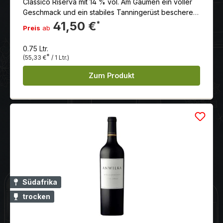
Classico Riserva mit 14 % vol. Am Gaumen ein voller
Geschmack und ein stabiles Tanningerüst bescheren
ein wahres Geschmackserlebnis. Bereits jetzt schon
41,50 €
*
Preis
ab
ein Genuss.
0.75 Ltr.
*
(55,33 €
/ 1 Ltr.)
Zum Produkt
Südafrika
trocken