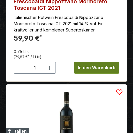
Frescobaldi Nippozzano Mormoreto
Toscana IGT 2021
Italienischer Rotwein Frescobaldi Nippozzano
Mormoreto Toscana IGT 2021 mit 14 % vol. Ein
kraftvoller und komplexer Supertoskaner
59,90 €
*
0.75 Ltr.
*
(79,87 €
/ 1 Ltr.)
Produkt Anzahl: Gib den gewünschten 
In den Warenkorb
Italien