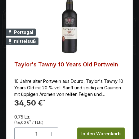
Portugal
mittelsüß
Taylor's Tawny 10 Years Old Portwein
10 Jahre alter Portwein aus Douro, Taylor's Tawny 10
Years Old mit 20 % vol. Sanft und seidig am Gaumen
mit üppigen Aromen von reifen Feigen und
marmeladigen Noten, die im Finale lange nachhallen.
34,50 €
*
Rebsorten: Tinta Amarela, Touriga Nacional, Touriga
Francesa, Tinta Roriz, Tinta Barocca, Tinta Cao Land:
0.75 Ltr.
Portugal Anbaugebiet: Douro DOC Erzeuger: Taylor's
*
(46,00 €
/ 1 Ltr.)
Port Rebsorten: Tinta Amarela, Touriga Nacional,
Produkt Anzahl: Gib den gewünschten 
Touriga Francesa, Tinta Roriz, Tinta Barocca, Tinta
In den Warenkorb