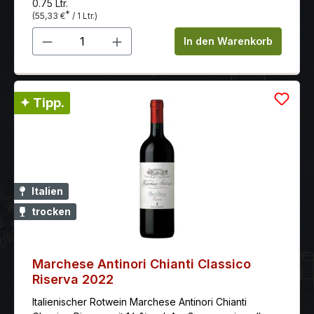
0.75 Ltr.
*
(55,33 €
/ 1 Ltr.)
Produkt Anzahl: Gib den gewünschten 
In den Warenkorb
✦ Tipp.
Italien
trocken
Marchese Antinori Chianti Classico
Riserva 2022
Italienischer Rotwein Marchese Antinori Chianti