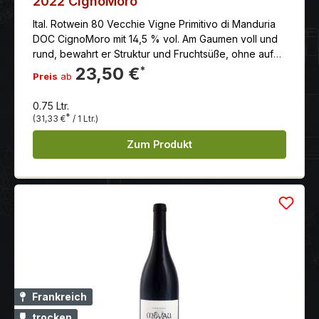
2022 CignoMoro
Ital. Rotwein 80 Vecchie Vigne Primitivo di Manduria
DOC CignoMoro mit 14,5 % vol. Am Gaumen voll und
rund, bewahrt er Struktur und Fruchtsüße, ohne auf
Frische und Rundheit zu verzichten.
23,50 €
*
Preis
ab
0.75 Ltr.
*
(31,33 €
/ 1 Ltr.)
Zum Produkt
Frankreich
trocken