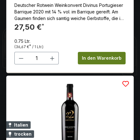
Deutscher Rotwein Weinkonvent Divinus Portugieser
Barrique 2020 mit 14 % vol. im Barrique gereift. Am
Gaumen finden sich samtig weiche Gerbstoffe, die in
einem vielschichtigen und langanhaltenden Charakter
27,50 €
*
münden.
0.75 Ltr.
*
(36,67 €
/ 1 Ltr.)
Produkt Anzahl: Gib den gewünschten 
In den Warenkorb
Italien
trocken