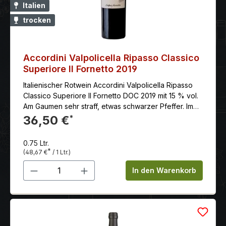
Italien
trocken
Accordini Valpolicella Ripasso Classico
Superiore Il Fornetto 2019
Italienischer Rotwein Accordini Valpolicella Ripasso
Classico Superiore Il Fornetto DOC 2019 mit 15 % vol.
Am Gaumen sehr straff, etwas schwarzer Pfeffer. Im
Nachhall sehr reife, weiche Tanine - gestützt durch
36,50 €
*
eine frische Säure die typisch für einen Valpolicella
Wein ist.
0.75 Ltr.
*
(48,67 €
/ 1 Ltr.)
Produkt Anzahl: Gib den gewünschten 
In den Warenkorb