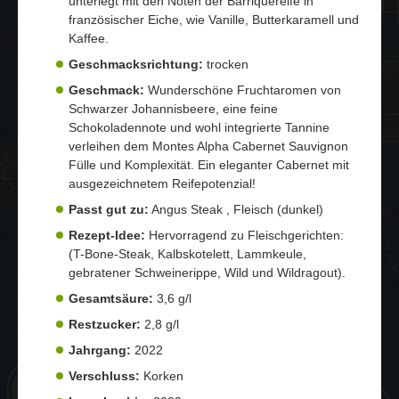
unterlegt mit den Noten der Barriquereife in
französischer Eiche, wie Vanille, Butterkaramell und
Kaffee.
Geschmacksrichtung:
trocken
Geschmack:
Wunderschöne Fruchtaromen von
Schwarzer Johannisbeere, eine feine
Schokoladennote und wohl integrierte Tannine
verleihen dem Montes Alpha Cabernet Sauvignon
Fülle und Komplexität. Ein eleganter Cabernet mit
ausgezeichnetem Reifepotenzial!
Passt gut zu:
Angus Steak , Fleisch (dunkel)
Rezept-Idee:
Hervorragend zu Fleischgerichten:
(T-Bone-Steak, Kalbskotelett, Lammkeule,
gebratener Schweinerippe, Wild und Wildragout).
Gesamtsäure:
3,6 g/l
Restzucker:
2,8 g/l
Jahrgang:
2022
Verschluss:
Korken