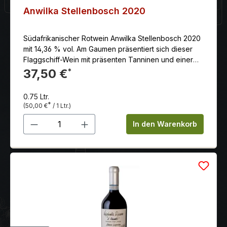
Anwilka Stellenbosch 2020
Südafrikanischer Rotwein Anwilka Stellenbosch 2020
mit 14,36 % vol. Am Gaumen präsentiert sich dieser
Flaggschiff-Wein mit präsenten Tanninen und einer
wunderbaren Textur, ausgewogen und komplex, mit
37,50 €
*
einem langen, reichhaltigen Abgang. Ein lagerfähiger
Wein, der schon jetzt und in vielen Jahren begeistern
0.75 Ltr.
wird.
*
(50,00 €
/ 1 Ltr.)
Produkt Anzahl: Gib den gewünschten 
In den Warenkorb