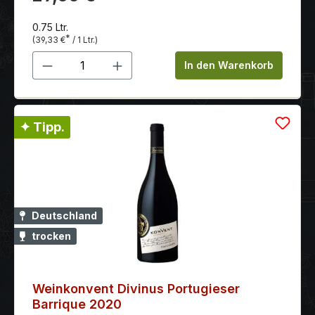
angenehm kräftiges Tannin.
0.75 Ltr.
*
(39,33 €
/ 1 Ltr.)
Produkt Anzahl: Gib den gewünschten 
In den Warenkorb
✦ Tipp.
Deutschland
trocken
Weinkonvent Divinus Portugieser
Barrique 2020