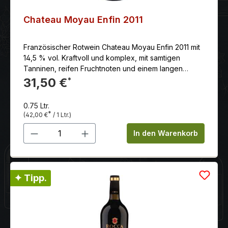
Chateau Moyau Enfin 2011
Französischer Rotwein Chateau Moyau Enfin 2011 mit
14,5 % vol. Kraftvoll und komplex, mit samtigen
Tanninen, reifen Fruchtnoten und einem langen
Abgang
31,50 €
*
0.75 Ltr.
*
(42,00 €
/ 1 Ltr.)
Produkt Anzahl: Gib den gewünschten 
In den Warenkorb
✦ Tipp.