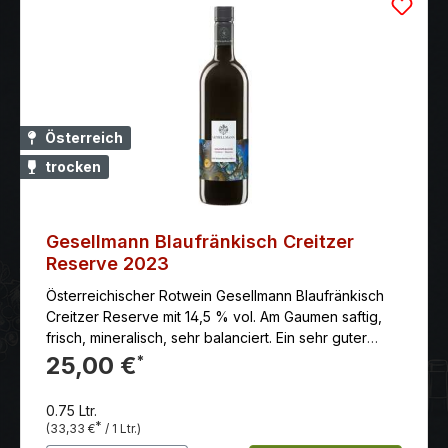
Österreich
trocken
Gesellmann Blaufränkisch Creitzer
Reserve 2023
Österreichischer Rotwein Gesellmann Blaufränkisch
Creitzer Reserve mit 14,5 % vol. Am Gaumen saftig,
frisch, mineralisch, sehr balanciert. Ein sehr guter
Speisenbegleiter.Anbaugebiet: Das Mittelburgenland
25,00 €
*
liegt südlich des Neusiedlersees. Es trägt auch den
Beinahmen „Blaufränkisch-Land“. Eine Hommage an
0.75 Ltr.
die stärkste Rebsorte im Anbaugebiet, die ganze 1.912
*
(33,33 €
/ 1 Ltr.)
Hektar Rebfläche einnimmt. Klassifizierung: