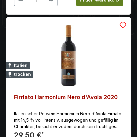
und auf samtigen Tanninen ruht, ist dieser Wein
sowohl fein als auch sehr dicht. Das Bouquet beginnt
sich mit Noten von Kräutern und roten Früchten zu
öffnen. Purpur- und Granatfarbe, Aromen von roten
Beeren in der Nase, Am Gaumen Noten von
Pflaumen, schwarzen Johannisbeeren und Kirschen
Italien
trocken
Firriato Harmonium Nero d'Avola 2020
Italienischer Rotwein Harmonium Nero d'Avola Firriato
mit 14,5 % vol. Intensiv, ausgewogen und gefällig im
Charakter, besticht er zudem durch sein fruchtiges
Aroma von Kirschen und reifen Pflaumen sowie sein
29,50 €
*