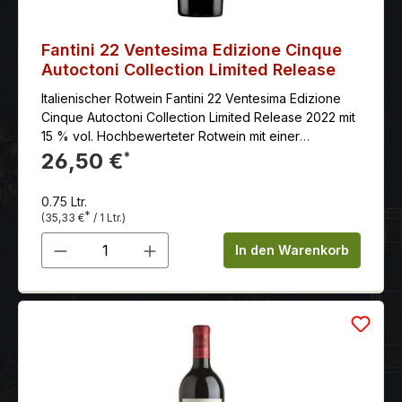
Fantini 22 Ventesima Edizione Cinque
Autoctoni Collection Limited Release
Italienischer Rotwein Fantini 22 Ventesima Edizione
Cinque Autoctoni Collection Limited Release 2022 mit
15 % vol. Hochbewerteter Rotwein mit einer
geschmeidigen, guten Textur, seidigem Tannin und
26,50 €
*
sehr lang anhaltend.
0.75 Ltr.
*
(35,33 €
/ 1 Ltr.)
Produkt Anzahl: Gib den gewünschten 
In den Warenkorb