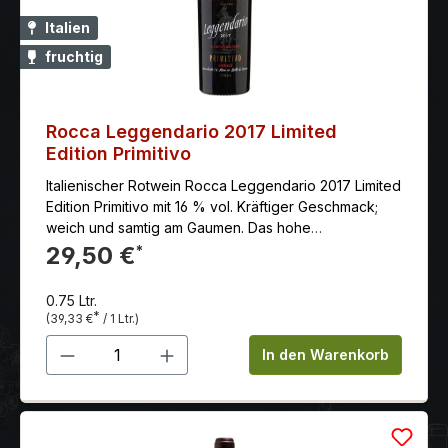
Italien
fruchtig
Rocca Leggendario 2017 Limited
Edition Primitivo
Italienischer Rotwein Rocca Leggendario 2017 Limited
Edition Primitivo mit 16 % vol. Kräftiger Geschmack;
weich und samtig am Gaumen. Das hohe
Alkoholvolumen offenbart die außergewöhnliche
29,50 €
*
Wärme des Terroirs Apuliens und unterstützt
gleichzeitig die aromatische Komplexität von diesem
0.75 Ltr.
Wein.
*
(39,33 €
/ 1 Ltr.)
Produkt Anzahl: Gib den gewünschten 
In den Warenkorb