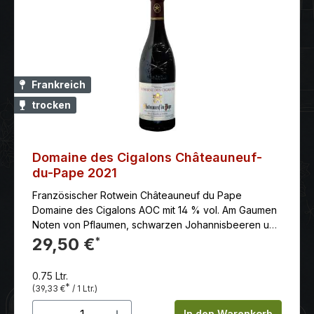
Frankreich
trocken
Domaine des Cigalons Châteauneuf-
du-Pape 2021
Französischer Rotwein Châteauneuf du Pape
Domaine des Cigalons AOC mit 14 % vol. Am Gaumen
Noten von Pflaumen, schwarzen Johannisbeeren und
Kirschen. Die Rotweine aus Châteauneuf-du-Pape
29,50 €
*
sind üppig, vollmundig und gut strukturiert und haben
ein kräftiges und komplexes Bukett. Am Gaumen
0.75 Ltr.
entfalten sie, wie das alte Château, stolz ihre großen
*
(39,33 €
/ 1 Ltr.)
architektonischen Dimensionen. Tiefes Rubinrot, das
Produkt Anzahl: Gib den gewünschten 
sich in der Nase mit Offenheit und Schärfe ausdrückt
In den Warenkorb