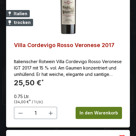
Italien
trocken
Villa Cordevigo Rosso Veronese 2017
Italienischer Rotwein Villa Cordevigo Rosso Veronese
IGT 2017 mit 15 % vol. Am Gaumen konzentriert und
umhüllend. Er hat weiche, elegante und samtige
Tannine. Die fruchtige Wahrnehmung ist reichhaltig,
25,50 €
*
tief und anhaltend.
0.75 Ltr.
*
(34,00 €
/ 1 Ltr.)
Produkt Anzahl: Gib den gewünschten 
In den Warenkorb