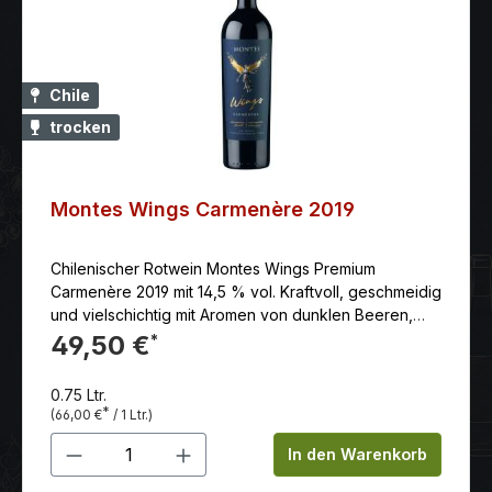
Chile
trocken
Montes Wings Carmenère 2019
Chilenischer Rotwein Montes Wings Premium
Carmenère 2019 mit 14,5 % vol. Kraftvoll, geschmeidig
und vielschichtig mit Aromen von dunklen Beeren,
schwarzem Pfeffer und den süßen Röstnoten der
49,50 €
*
Fassreife. Wunderschön ausbalanciert mit endlos
langem Finale.
0.75 Ltr.
*
(66,00 €
/ 1 Ltr.)
Produkt Anzahl: Gib den gewünschten 
In den Warenkorb