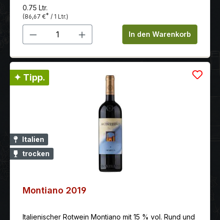
0.75 Ltr.
*
(86,67 €
/ 1 Ltr.)
Produkt Anzahl: Gib den gewünschten 
In den Warenkorb
✦ Tipp.
Italien
trocken
Montiano 2019
Italienischer Rotwein Montiano mit 15 % vol. Rund und