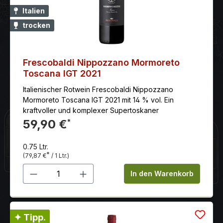
Italien
trocken
Frescobaldi Nippozzano Mormoreto
Toscana IGT 2021
Italienischer Rotwein Frescobaldi Nippozzano
Mormoreto Toscana IGT 2021 mit 14 % vol. Ein
kraftvoller und komplexer Supertoskaner
59,90 €
*
0.75 Ltr.
*
(79,87 €
/ 1 Ltr.)
Produkt Anzahl: Gib den gewünschten 
In den Warenkorb
✦ Tipp.