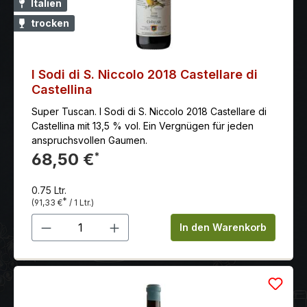
Italien
trocken
I Sodi di S. Niccolo 2018 Castellare di
Castellina
Super Tuscan. I Sodi di S. Niccolo 2018 Castellare di
Castellina mit 13,5 % vol. Ein Vergnügen für jeden
anspruchsvollen Gaumen.
68,50 €
*
0.75 Ltr.
*
(91,33 €
/ 1 Ltr.)
Produkt Anzahl: Gib den gewünschten 
In den Warenkorb