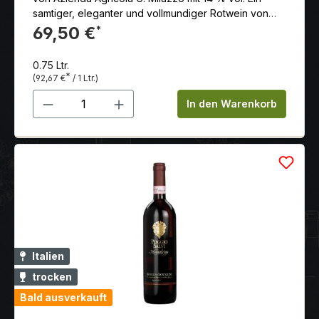
samtiger, eleganter und vollmundiger Rotwein von
außergewöhnlicher Qualität
69,50 €
*
0.75 Ltr.
*
(92,67 €
/ 1 Ltr.)
Produkt Anzahl: Gib den gewünschten 
In den Warenkorb
Italien
trocken
Bald ausverkauft