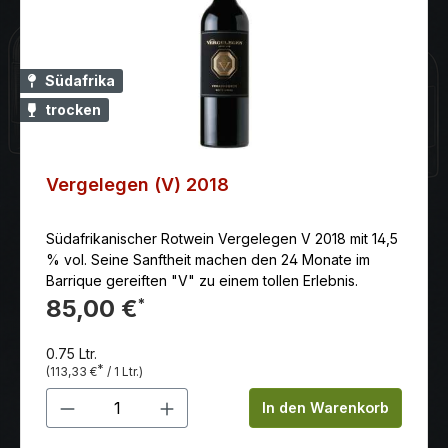
Südafrika
trocken
Vergelegen (V) 2018
Südafrikanischer Rotwein Vergelegen V 2018 mit 14,5
% vol. Seine Sanftheit machen den 24 Monate im
Barrique gereiften "V" zu einem tollen Erlebnis.
85,00 €
*
0.75 Ltr.
*
(113,33 €
/ 1 Ltr.)
Produkt Anzahl: Gib den gewünschten 
In den Warenkorb