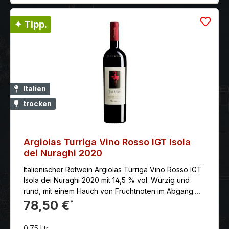
✦ Tipp.
Italien
trocken
Argiolas Turriga Vino Rosso IGT Isola
dei Nuraghi 2020
Italienischer Rotwein Argiolas Turriga Vino Rosso IGT
Isola dei Nuraghi 2020 mit 14,5 % vol. Würzig und
rund, mit einem Hauch von Fruchtnoten im Abgang.
Der Argiolas Turriga Vino Rosso IGT Isola dei Nuraghi
78,50 €
*
2020 ist ein komplexer, kraftvoller und eleganter
Rotwein von hoher Qualität ist, der die einzigartigen
0.75 Ltr.