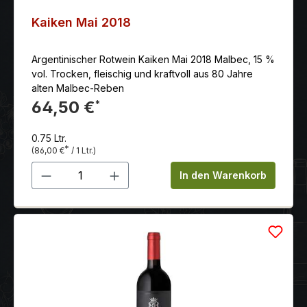
Kaiken Mai 2018
Argentinischer Rotwein Kaiken Mai 2018 Malbec, 15 %
vol. Trocken, fleischig und kraftvoll aus 80 Jahre
alten Malbec-Reben
64,50 €
*
0.75 Ltr.
*
(86,00 €
/ 1 Ltr.)
Produkt Anzahl: Gib den gewünschten 
In den Warenkorb