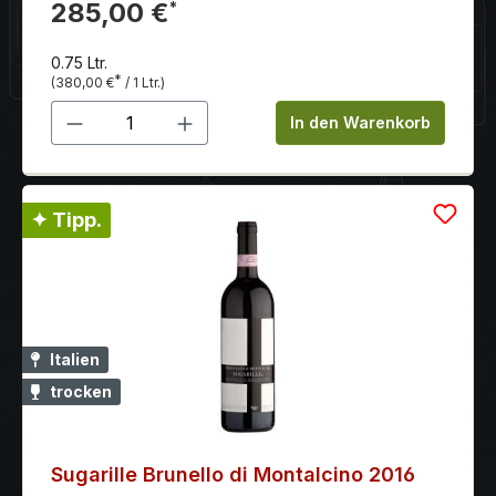
14% Mazuelo.
285,00 €
*
0.75 Ltr.
*
(380,00 €
/ 1 Ltr.)
Produkt Anzahl: Gib den gewünschten 
In den Warenkorb
✦ Tipp.
Italien
trocken
Sugarille Brunello di Montalcino 2016