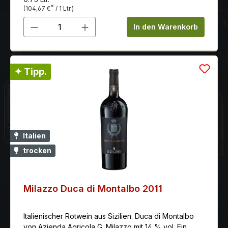
Charakteristika des sardischen Terroirs und der
*
(104,67 €
/ 1 Ltr.)
autochthonen Rebsorten auf beeindruckende Weise
Produkt Anzahl: Gib den gewünschten 
widerspiegelt. Er ist ein Wein für besondere Anlässe
In den Warenkorb
und für Liebhaber gehaltvoller, langlebiger Rotweine.
✦ Tipp.
Italien
trocken
Milazzo Duca di Montalbo 2011
Italienischer Rotwein aus Sizilien. Duca di Montalbo
von Azienda Agricola G. Milazzo mit 14 % vol. Ein