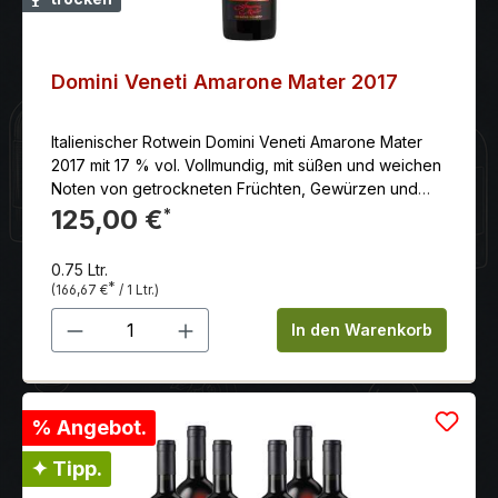
Domini Veneti Amarone Mater 2017
Italienischer Rotwein Domini Veneti Amarone Mater
2017 mit 17 % vol. Vollmundig, mit süßen und weichen
Noten von getrockneten Früchten, Gewürzen und
Tabak.
125,00 €
*
0.75 Ltr.
*
(166,67 €
/ 1 Ltr.)
Produkt Anzahl: Gib den gewünschten 
In den Warenkorb
% Angebot.
✦ Tipp.