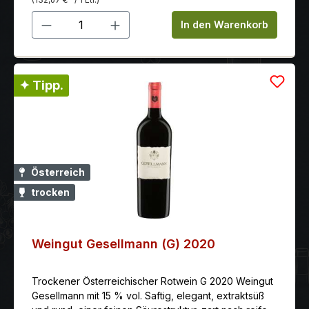
Produkt Anzahl: Gib den gewünschten 
In den Warenkorb
✦ Tipp.
Österreich
trocken
Weingut Gesellmann (G) 2020
Trockener Österreichischer Rotwein G 2020 Weingut
Gesellmann mit 15 % vol. Saftig, elegant, extraktsüß