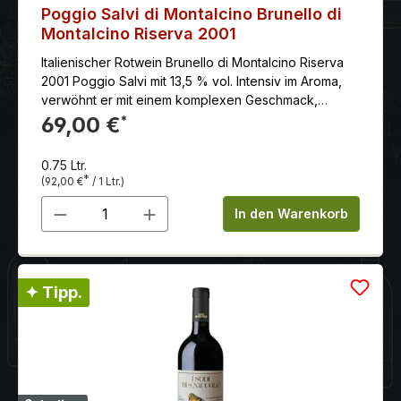
Poggio Salvi di Montalcino Brunello di
Montalcino Riserva 2001
Italienischer Rotwein Brunello di Montalcino Riserva
2001 Poggio Salvi mit 13,5 % vol. Intensiv im Aroma,
verwöhnt er mit einem komplexen Geschmack,
ausgewogenem Tannin sowie einem nicht enden
69,00 €
*
wollenden Abgang. Reifegrad: Genießen und
Lagerungsfähig schon trinkbar: gut vorher öffnen: 2
0.75 Ltr.
Std lagerungsfähig bis (mind.): 2030 Empfehlung:
*
(92,00 €
/ 1 Ltr.)
Toskanisches Wildschwein - Ragout, Toskanischer
Produkt Anzahl: Gib den gewünschten 
Pfeffertopf mit Rindfleisch. Vinifikation: Fermentation
In den Warenkorb
und Mazeration für 14 Tage in Stahltanks, bei 28 -
30°C . Lagerung: in slowenischen 5,000 - 10,000 liter
Holzfässer für 40 Monaten Produktion: 6000
Flaschen
✦ Tipp.