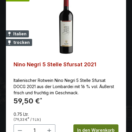
Italien
trocken
Nino Negri 5 Stelle Sfursat 2021
Italienischer Rotwein Nino Negri 5 Stelle Sfursat
DOCG 2021 aus der Lombardei mit 16 % vol. Äußerst
frisch und fruchtig im Geschmack.
59,50 €
*
0.75 Ltr.
*
(79,33 €
/ 1 Ltr.)
Produkt Anzahl: Gib den gewünschten 
In den Warenkorb