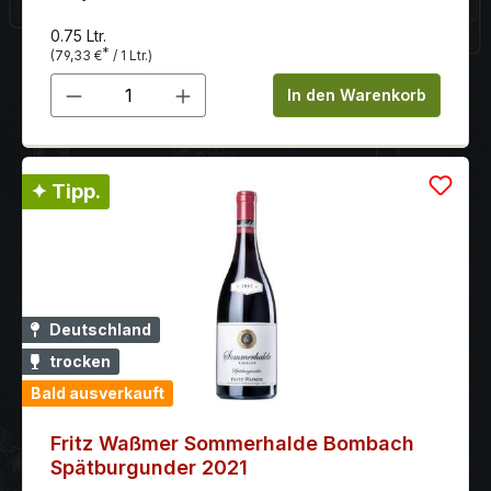
0.75 Ltr.
*
(79,33 €
/ 1 Ltr.)
Produkt Anzahl: Gib den gewünschten 
In den Warenkorb
✦ Tipp.
Deutschland
trocken
Bald ausverkauft
Fritz Waßmer Sommerhalde Bombach
Spätburgunder 2021