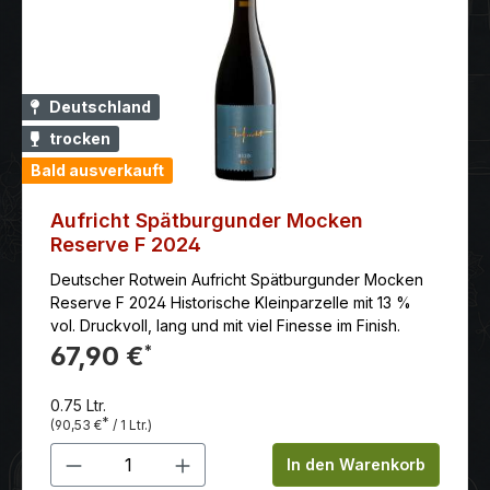
Deutschland
trocken
Bald ausverkauft
Aufricht Spätburgunder Mocken
Reserve F 2024
Deutscher Rotwein Aufricht Spätburgunder Mocken
Reserve F 2024 Historische Kleinparzelle mit 13 %
vol. Druckvoll, lang und mit viel Finesse im Finish.
67,90 €
*
0.75 Ltr.
*
(90,53 €
/ 1 Ltr.)
Produkt Anzahl: Gib den gewünschten 
In den Warenkorb