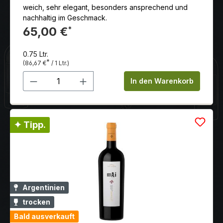
weich, sehr elegant, besonders ansprechend und
nachhaltig im Geschmack.
65,00 €
*
0.75 Ltr.
*
(86,67 €
/ 1 Ltr.)
Produkt Anzahl: Gib den gewünschten 
In den Warenkorb
✦ Tipp.
Argentinien
trocken
Bald ausverkauft