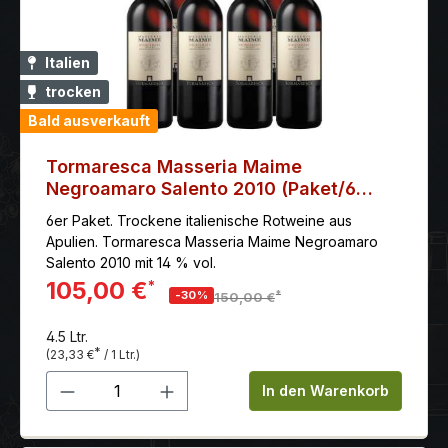
Italien
trocken
Bald ausverkauft
Tormaresca Masseria Maime
Negroamaro Salento 2010 (Paket/6
Flaschen)
6er Paket. Trockene italienische Rotweine aus
Apulien. Tormaresca Masseria Maime Negroamaro
Salento 2010 mit 14 % vol.
105,00 €
*
*
-30%
150,00 €
4.5 Ltr.
*
(23,33 €
/ 1 Ltr.)
Produkt Anzahl: Gib den gewünschten 
In den Warenkorb