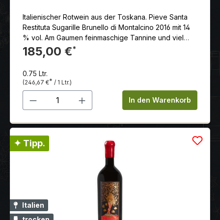
Italienischer Rotwein aus der Toskana. Pieve Santa
Restituta Sugarille Brunello di Montalcino 2016 mit 14
% vol. Am Gaumen feinmaschige Tannine und viel
reife, süße Frucht, gut integriertes Holz. Satt und
185,00 €
*
eindrucksvoll das Finale.
0.75 Ltr.
*
(246,67 €
/ 1 Ltr.)
Produkt Anzahl: Gib den gewünschten 
In den Warenkorb
✦ Tipp.
Italien
trocken