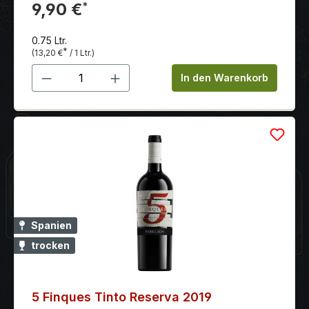
9,90 €
*
0.75 Ltr.
*
(13,20 €
/ 1 Ltr.)
Produkt Anzahl: Gib den gewünschten 
In den Warenkorb
Spanien
trocken
5 Finques Tinto Reserva 2019