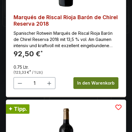
Marqués de Riscal Rioja Barón de Chirel
Reserva 2018
Spanischer Rotwein Marqués de Riscal Rioja Barón
de Chirel Reserva 2018 mit 13,5 % vol. Am Gaumen
intensiv und kraftvoll mit exzellent eingebundene
Tannine und einem langanhaltenden Finale.
92,50 €
*
0.75 Ltr.
*
(123,33 €
/ 1 Ltr.)
Produkt Anzahl: Gib den gewünschten 
In den Warenkorb
✦ Tipp.