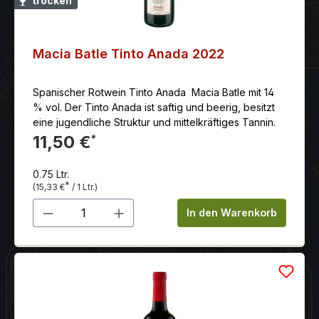
trocken
prägen terrassenförmig ange-legte Weinberge das
Landschaftsbild. Ihre schieferhaltigen Böden
verfügen über einen nur geringen Anteil von
organischen Bestand-teilen mit minimalem Lehmanteil.
Macia Batle Tinto Anada 2022
Erzeuger: In dritter Generation führt Javier Suque
Mateu das Castillo Perelada. Geprägt von der
Spanischer Rotwein Tinto Anada Macia Batle mit 14
Philosophie seiner Familie erzeugt er Weine und
% vol. Der Tinto Anada ist saftig und beerig, besitzt
Cava, die ihren Ursprung nicht verleugnen sollen mit
eine jugendliche Struktur und mittelkräftiges Tannin.
dem Ziel seine Region im internationalen Weinmarkt
11,50 €
*
zu etablieren.
0.75 Ltr.
*
(15,33 €
/ 1 Ltr.)
Produkt Anzahl: Gib den gewünschten 
In den Warenkorb