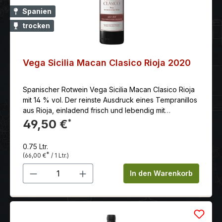
Spanien
trocken
Vega Sicilia Macan Clasico Rioja 2020
Spanischer Rotwein Vega Sicilia Macan Clasico Rioja
mit 14 % vol. Der reinste Ausdruck eines Tempranillos
aus Rioja, einladend frisch und lebendig mit
charmanter Frucht und Würze
49,50 €
*
0.75 Ltr.
*
(66,00 €
/ 1 Ltr.)
Produkt Anzahl: Gib den gewünschten 
In den Warenkorb