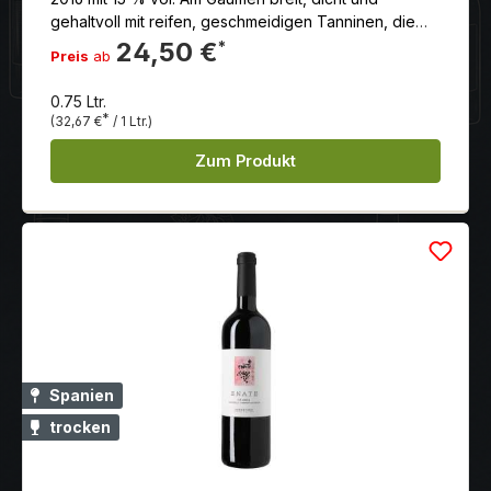
gehaltvoll mit reifen, geschmeidigen Tanninen, die
ein hervorragendes Entwicklungspotential
24,50 €
*
Preis
ab
ankündigen
0.75 Ltr.
*
(32,67 €
/ 1 Ltr.)
Zum Produkt
Spanien
trocken