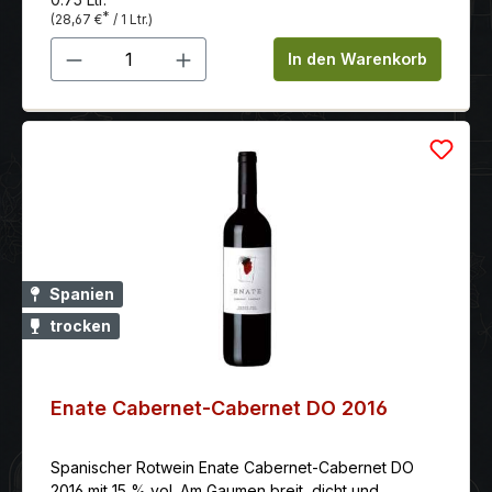
*
(28,67 €
/ 1 Ltr.)
Produkt Anzahl: Gib den gewünschten 
In den Warenkorb
Spanien
trocken
Enate Cabernet-Cabernet DO 2016
Spanischer Rotwein Enate Cabernet-Cabernet DO
2016 mit 15 % vol. Am Gaumen breit, dicht und