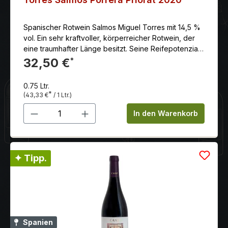
Spanischer Rotwein Salmos Miguel Torres mit 14,5 %
vol. Ein sehr kraftvoller, körperreicher Rotwein, der
eine traumhafter Länge besitzt. Seine Reifepotenzial
ist hervorragend.
32,50 €
*
0.75 Ltr.
*
(43,33 €
/ 1 Ltr.)
Produkt Anzahl: Gib den gewünschten 
In den Warenkorb
✦ Tipp.
Spanien