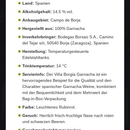
Land:
Spanien
Alkoholgehalt:
14,5 % vol.
Anbaugebiet:
Campo de Borja
Hergestellt aus:
100% Garnacha
Inverkehrbringer:
Bodegas Borsao S.A., Camino
del Tejar s/n, 50540 Borja (Zaragoza), Spanien
Herstellung:
Temperaturgesteuerte
Edelstahltanks.
Trinktemperatur:
14 °C
Servierinfo:
Der Viña Borgia Garnacha ist ein
hervorragendes Beispiel für die Qualität und den
Charakter spanischer Garnacha-Weine, kombiniert
mit der Bequemlichkeit und dem Mehrwert der
Bag-in-Box-Verpackung.
Farbe:
Leuchtenes Rubinrot.
Geruch:
Herrlich frisch-fruchtige Nase nach roten
und schwarzen Beeren.
Geschmacksrichtung:
trocken