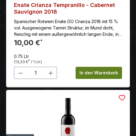
Enate Crianza Tempranillo - Cabernet
Sauvignon 2018
Spanischer Rotwein Enate DO Crianza 2018 mit 15 %
vol. Ausgewogene Tannin Struktur, im Mund dicht,
fleischig mit einem außergewöhnlich langen Ende, in
dem feine geröstete Noten erscheinen. Die Crianza
10,00 €
*
ist das Spanischste Produkt der ENATE Familie. Der
Tempranillo bildet die Grundlage, der Cabernet
0.75 Ltr.
Sauvignon trägt zur Verstärkung seiner Struktur bei.
*
(13,33 €
/ 1 Ltr.)
Es ist ein schmeichelhafter Wein, voll von Nuancen
Produkt Anzahl: Gib den gewünschten 
In den Warenkorb