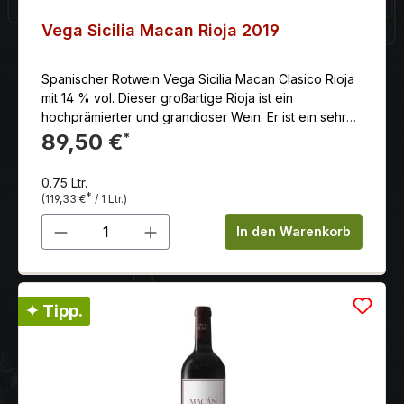
Vega Sicilia Macan Rioja 2019
Spanischer Rotwein Vega Sicilia Macan Clasico Rioja
mit 14 % vol. Dieser großartige Rioja ist ein
hochprämierter und grandioser Wein. Er ist ein sehr
finessenreicher und eleganter Wein, mit seidig-
89,50 €
*
weicher Fülle, herrlich zugänglichen und samtigen
Tanninen und hat einen sehr langen Abgang.
0.75 Ltr.
*
(119,33 €
/ 1 Ltr.)
Produkt Anzahl: Gib den gewünschten 
In den Warenkorb
✦ Tipp.