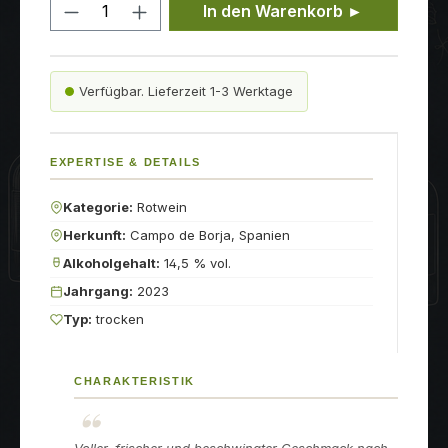
Produkt Anzahl: Gib den gewünschten
In den Warenkorb ►
Verfügbar. Lieferzeit 1-3 Werktage
EXPERTISE & DETAILS
Kategorie:
Rotwein
Herkunft:
Campo de Borja, Spanien
Alkoholgehalt:
14,5 % vol.
Jahrgang:
2023
Typ:
trocken
CHARAKTERISTIK
Voller, frischer und beschwingter Geschmack nach