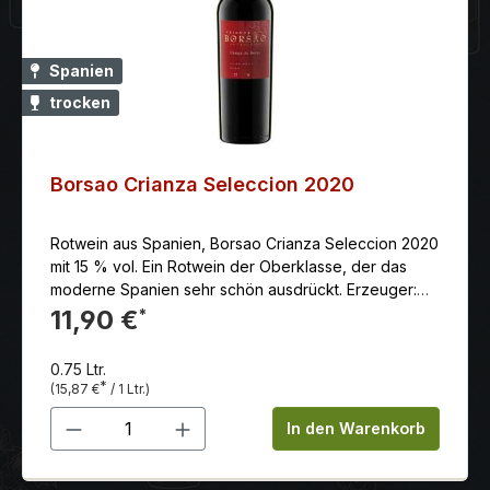
Spanien
trocken
Borsao Crianza Seleccion 2020
Rotwein aus Spanien, Borsao Crianza Seleccion 2020
mit 15 % vol. Ein Rotwein der Oberklasse, der das
moderne Spanien sehr schön ausdrückt. Erzeuger:
Bodegas Borsao. Herkunft: Campo de Borja.
11,90 €
*
0.75 Ltr.
*
(15,87 €
/ 1 Ltr.)
Produkt Anzahl: Gib den gewünschten 
In den Warenkorb