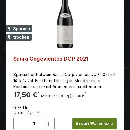
Spanien
trocken
Saura Cogevientos DOP 2021
Spanischer Rotwein Saura Cogevientos DOP 2021 mit
14,5 % vol. Frisch und flüssig im Mund in einer
Kombination, die mit Aromen von mediterranen
Früchten, Balsamico und aromatischen Kräutern zum
17,50 €
*
*
Min. Preis (30Tg.) 18,30 €
Trinken einlädt.
0.75 Ltr.
*
(23,33 €
/ 1 Ltr.)
Produkt Anzahl: Gib den gewünschten 
In den Warenkorb