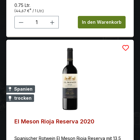
0.75 Ltr.
*
(44,67 €
/ 1 Ltr.)
Produkt Anzahl: Gib den gewünschten 
In den Warenkorb
Spanien
trocken
El Meson Rioja Reserva 2020
Spanischer Rotwein El Meson Rioja Reserva mit 13,5