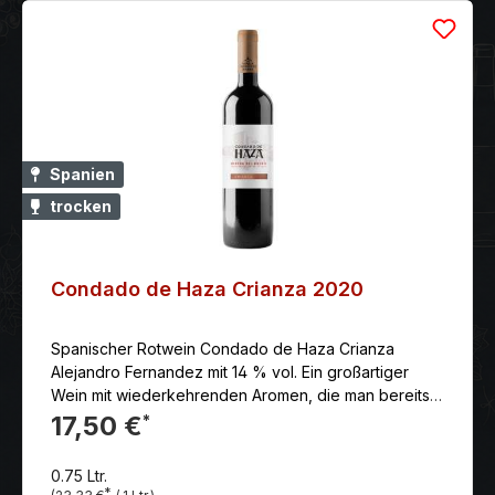
Spanien
trocken
Condado de Haza Crianza 2020
Spanischer Rotwein Condado de Haza Crianza
Alejandro Fernandez mit 14 % vol. Ein großartiger
Wein mit wiederkehrenden Aromen, die man bereits
in der Nase hatte. Er ist dicht gewoben, komplex und
17,50 €
*
ahnt einen langen und mineralischen Nachhall.
Anbaugebiet: Dieser Wein stammt aus dem Ribera del
0.75 Ltr.
Duero in der Region Kastilien-Leon.Klassifizierung:
*