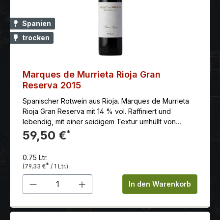
Spanien
trocken
Marques de Murrieta Rioja Gran
Reserva 2015
Spanischer Rotwein aus Rioja. Marques de Murrieta
Rioja Gran Reserva mit 14 % vol. Raffiniert und
lebendig, mit einer seidigem Textur umhüllt von
geschliffenen Tanninen. Anhaltender und langer
59,50 €
*
Abgang.
0.75 Ltr.
*
(79,33 €
/ 1 Ltr.)
Produkt Anzahl: Gib den gewünschten 
In den Warenkorb