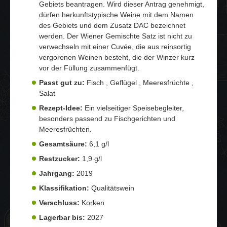
Gebiets beantragen. Wird dieser Antrag genehmigt,
dürfen herkunftstypische Weine mit dem Namen
des Gebiets und dem Zusatz DAC bezeichnet
werden. Der Wiener Gemischte Satz ist nicht zu
verwechseln mit einer Cuvée, die aus reinsortig
vergorenen Weinen besteht, die der Winzer kurz
vor der Füllung zusammenfügt.
Passt gut zu:
Fisch , Geflügel , Meeresfrüchte ,
Salat
Rezept-Idee:
Ein vielseitiger Speisebegleiter,
besonders passend zu Fischgerichten und
Meeresfrüchten.
Gesamtsäure:
6,1 g/l
Restzucker:
1,9 g/l
Jahrgang:
2019
Klassifikation:
Qualitätswein
Verschluss:
Korken
Lagerbar bis:
2027