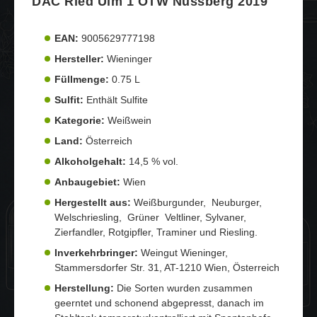
DAC Ried Ulm 1 ÖTW Nussberg 2019"
EAN:
9005629777198
Hersteller:
Wieninger
Füllmenge:
0.75 L
Sulfit:
Enthält Sulfite
Kategorie:
Weißwein
Land:
Österreich
Alkoholgehalt:
14,5 % vol.
Anbaugebiet:
Wien
Hergestellt aus:
Weißburgunder, Neuburger,
Welschriesling, Grüner Veltliner, Sylvaner,
Zierfandler, Rotgipfler, Traminer und Riesling.
Inverkehrbringer:
Weingut Wieninger,
Stammersdorfer Str. 31, AT-1210 Wien, Österreich
Herstellung:
Die Sorten wurden zusammen
geerntet und schonend abgepresst, danach im