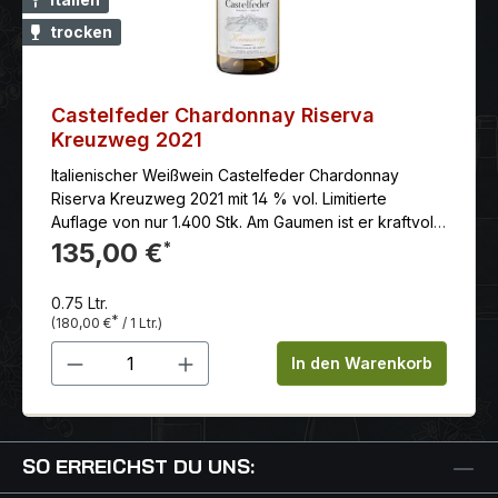
trocken
Castelfeder Chardonnay Riserva
Kreuzweg 2021
Italienischer Weißwein Castelfeder Chardonnay
Riserva Kreuzweg 2021 mit 14 % vol. Limitierte
Auflage von nur 1.400 Stk. Am Gaumen ist er kraftvoll
und strukturiert, mit einer ausgeprägten Säure, die
135,00 €
*
ihm eine lebendige Frische verleiht. Die Reifung im
Holzfass verleiht ihm eine cremige Textur und eine
0.75 Ltr.
angenehme Würze.
*
(180,00 €
/ 1 Ltr.)
Produkt Anzahl: Gib den gewünschten 
In den Warenkorb
SO ERREICHST DU UNS: