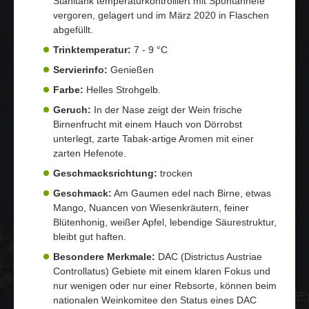
Stahltank temperaturkontrolliert mit Spontanhefe
vergoren, gelagert und im März 2020 in Flaschen
abgefüllt.
Trinktemperatur:
7 - 9 °C
Servierinfo:
Genießen
Farbe:
Helles Strohgelb.
Geruch:
In der Nase zeigt der Wein frische
Birnenfrucht mit einem Hauch von Dörrobst
unterlegt, zarte Tabak-artige Aromen mit einer
zarten Hefenote.
Geschmacksrichtung:
trocken
Geschmack:
Am Gaumen edel nach Birne, etwas
Mango, Nuancen von Wiesenkräutern, feiner
Blütenhonig, weißer Apfel, lebendige Säurestruktur,
bleibt gut haften.
Besondere Merkmale:
DAC (Districtus Austriae
Controllatus) Gebiete mit einem klaren Fokus und
nur wenigen oder nur einer Rebsorte, können beim
nationalen Weinkomitee den Status eines DAC