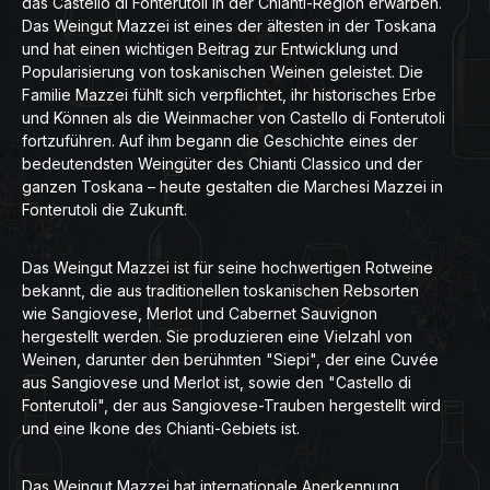
das Castello di Fonterutoli in der Chianti-Region erwarben.
Das Weingut Mazzei ist eines der ältesten in der Toskana
und hat einen wichtigen Beitrag zur Entwicklung und
Popularisierung von toskanischen Weinen geleistet. Die
Familie Mazzei fühlt sich verpflichtet, ihr historisches Erbe
und Können als die Weinmacher von Castello di Fonterutoli
fortzuführen. Auf ihm begann die Geschichte eines der
bedeutendsten Weingüter des Chianti Classico und der
ganzen Toskana – heute gestalten die Marchesi Mazzei in
Fonterutoli die Zukunft.
Das Weingut Mazzei ist für seine hochwertigen Rotweine
bekannt, die aus traditionellen toskanischen Rebsorten
wie Sangiovese, Merlot und Cabernet Sauvignon
hergestellt werden. Sie produzieren eine Vielzahl von
Weinen, darunter den berühmten "Siepi", der eine Cuvée
aus Sangiovese und Merlot ist, sowie den "Castello di
Fonterutoli", der aus Sangiovese-Trauben hergestellt wird
und eine Ikone des Chianti-Gebiets ist.
Das Weingut Mazzei hat internationale Anerkennung