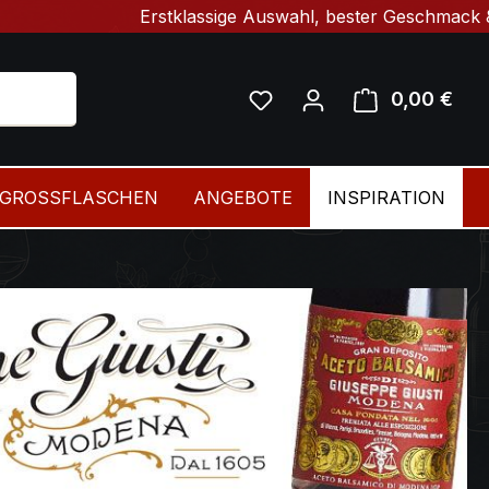
Erstklassige Auswahl, bester Geschmack & schnelle L
Du hast 0 Produkte auf 
0,00 €
Ware
GROSSFLASCHEN
ANGEBOTE
INSPIRATION