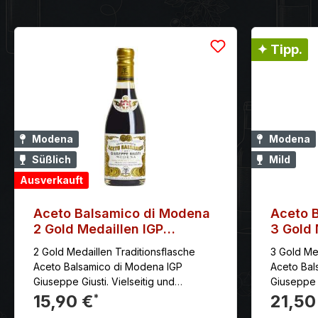
✦ Tipp.
Modena
Modena
Süßlich
Mild
Ausverkauft
Aceto Balsamico di Modena
Aceto 
2 Gold Medaillen IGP
3 Gold 
Giuseppe Giusti
Giusepp
2 Gold Medaillen Traditionsflasche
3 Gold Med
Aceto Balsamico di Modena IGP
Aceto Bal
Giuseppe Giusti. Vielseitig und
Giuseppe G
ausgewogen – ein Balsamico di
vielseitig
15,90 €
21,50
*
Modena IGP mit schöner Dichte. Der
gewonnen