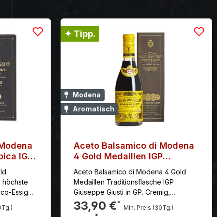
✦ Tipp.
Modena
Aromatisch
 Modena
Aceto Balsamico di Modena
bica IGP
4 Gold Medaillen IGP
Giuseppe Giusti
ld
Aceto Balsamico di Modena 4 Gold
Medaillen Traditionsflasche IGP
ico-Essige,
Giuseppe Giusti in GP. Cremig,
lmundiges
sirupartig und leicht pfeffrig, mit einem
33,90 €
*
0Tg.)
Min. Preis (30Tg.)
ergestellt
rauchigen Honignachgeschmack.
*