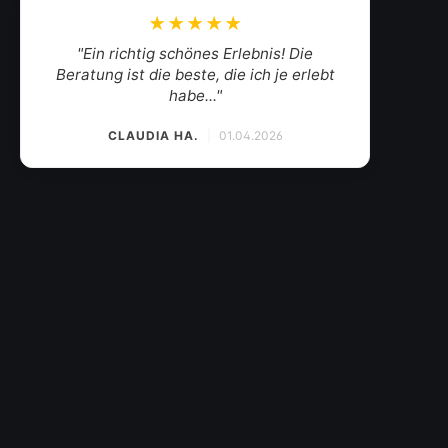
★★★★★
"Mein Weinhändler des Vertrauens. Der
Weinkauf zum Wohlfühlen mit herzlichem
Gesp..."
SANDRINA
|
19.03.2026