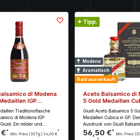
✦ Tipp.
Modena
Aromatisch
Bald ausverkauft
Balsamico di Modena
Aceto Balsamico di
Medaillen IGP
5 Gold Medaillen Cu
e Giusti
Giuseppe Giusti
aillen Traditionsflasche
Giusti Aceto Balsamico 5 Go
samico di Modena IGP
Medaillen Cubica in GP. Der höchste
iusti. Ein milder und
Ausdruck von Giusti Balsam
er Balsamico di Modena IGP,
5 Goldmedaillen ist ein vol
 €
56,50 €
*
*
*
Min. Preis (30Tg.) 24,00 €
Min. Preis (3
 aus getrockneten
und aromatisches Rezept. H
*