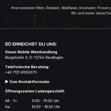
Konzentrierter weißer Traubenmost
Essigmanu
Ihren leckeren Wein, Rotwein, Weißwein, Roséwein, Prosecco
und Weißweinessig. Er wird in Eichen-
Salate, R
Wir sind immer darauf b
und Eschenholzfässern gereift
Marinaden
SO ERREICHST DU UNS:
Vinum Nobile Weinhandlung
Burgstraße 3, D-72764 Reutlingen
Telefonische Beratung:
+49 7121-8900079
▶ Zum Kontaktformular
Öffnungszeiten Ladengeschäft:
Mi - Fr:
11:00 - 19:00 Uhr
Sa:
10:00 - 18:00 Uhr