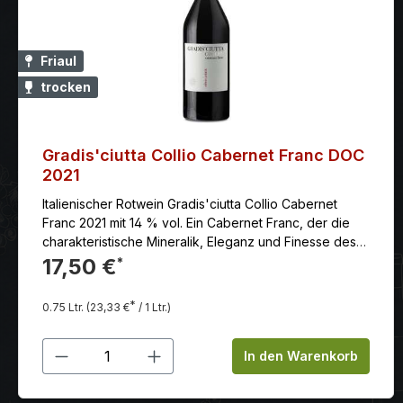
Friaul
trocken
Gradis'ciutta Collio Cabernet Franc DOC
2021
Italienischer Rotwein Gradis'ciutta Collio Cabernet
Franc 2021 mit 14 % vol. Ein Cabernet Franc, der die
charakteristische Mineralik, Eleganz und Finesse des
einzigartigen Friulaner Terroirs sehr gut zum Ausdruck
17,50 €
*
bringt.
*
0.75 Ltr.
(23,33 €
/ 1 Ltr.)
Produkt Anzahl: Gib den gewünschten
In den Warenkorb