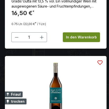
Gradis'ciutta mit 13,5 % vol. Ein vollmundiger Wein mit
ausgewogenen Säure- und Fruchtempfindungen,
hergestellt aus niedrigen Erträgen und voller Reife der
16,50 €
*
Trauben.
*
0.75 Ltr.
(22,00 €
/ 1 Ltr.)
Produkt Anzahl: Gib den gewünschten
In den Warenkorb
Friaul
trocken