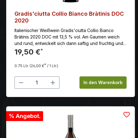
Gradis'ciutta Collio Bianco Bràtinis DOC
2020
Italienischer Weißwein Gradis'ciutta Collio Bianco
Bràtinis 2020 DOC mit 13,5 % vol. Am Gaumen weich
und rund, entwickelt sich dann saftig und fruchtig und
neigt sich zu einem präzisen Abgang mit Anklängen
19,50 €
*
von Ananas und Mango.
*
0.75 Ltr.
(26,00 €
/ 1 Ltr.)
Produkt Anzahl: Gib den gewünschten
In den Warenkorb
% Angebot.