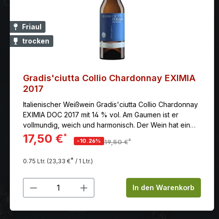
Friaul
trocken
Gradis'ciutta Collio Chardonnay EXIMIA
2017
Italienischer Weißwein Gradis'ciutta Collio Chardonnay
EXIMIA DOC 2017 mit 14 % vol. Am Gaumen ist er
vollmundig, weich und harmonisch. Der Wein hat ein
langes und anhaltendes Finale.
17,50 €
*
*
-10.26%
19,50 €
*
0.75 Ltr.
(23,33 €
/ 1 Ltr.)
Produkt Anzahl: Gib den gewünschten
In den Warenkorb