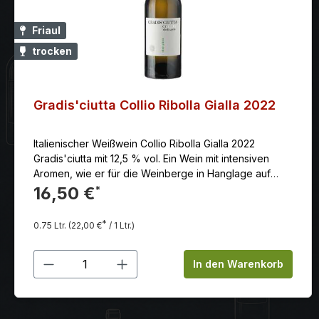
Friaul
trocken
Gradis'ciutta Collio Ribolla Gialla 2022
Italienischer Weißwein Collio Ribolla Gialla 2022
Gradis'ciutta mit 12,5 % vol. Ein Wein mit intensiven
Aromen, wie er für die Weinberge in Hanglage auf
Mergel und Sandstein und mit guter
16,50 €
*
Sonneneinstrahlung typisch ist
*
0.75 Ltr.
(22,00 €
/ 1 Ltr.)
Produkt Anzahl: Gib den gewünschten
In den Warenkorb