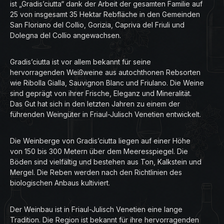
ist „Gradis’ciutta“ dank der Arbeit der gesamten Familie auf
25 von insgesamt 35 Hektar Rebfläche in den Gemeinden
San Floriano del Collio, Gorizia, Capriva del Friuli und
Dolegna del Collio angewachsen.
Gradis’ciutta ist vor allem bekannt für seine
hervorragenden Weißweine aus autochthonen Rebsorten
wie Ribolla Gialla, Sauvignon Blanc und Friulano. Die Weine
sind geprägt von ihrer Frische, Eleganz und Mineralität.
Das Gut hat sich in den letzten Jahren zu einem der
führenden Weingüter in Friaul-Julisch Venetien entwickelt.
Die Weinberge von Gradis’ciutta liegen auf einer Höhe
von 150 bis 300 Metern über dem Meeresspiegel. Die
Böden sind vielfältig und bestehen aus Ton, Kalkstein und
Mergel. Die Reben werden nach den Richtlinien des
biologischen Anbaus kultiviert.
Der Weinbau ist in Friaul-Julisch Venetien eine lange
Tradition. Die Region ist bekannt für ihre hervorragenden