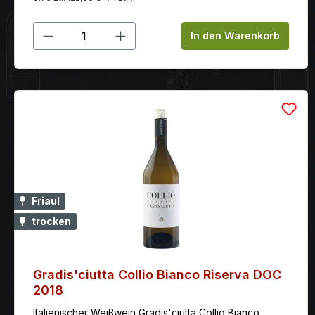
Produkt Anzahl: Gib den gewünschten
In den Warenkorb
Friaul
trocken
Gradis'ciutta Collio Bianco Riserva DOC
2018
Italienischer Weißwein Gradis'ciutta Collio Bianco