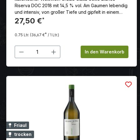
Riserva DOC 2018 mit 14,5 % vol. Am Gaumen lebendig
und intensiv, von großer Tiefe und gipfelt in einem
konzentrierten Abgang, in dem Zitrusnoten durch
27,50 €
*
Empfindungen von reifen gelben Früchten
ausgeglichen werden.
*
0.75 Ltr.
(36,67 €
/ 1 Ltr.)
Produkt Anzahl: Gib den gewünschten
In den Warenkorb
Friaul
trocken