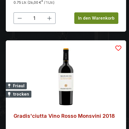
*
0.75 Ltr.
(26,00 €
/ 1 Ltr.)
Produkt Anzahl: Gib den gewünschten
In den Warenkorb
Friaul
trocken
Gradis'ciutta Vino Rosso Monsvini 2018