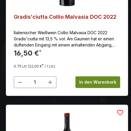
Gradis'ciutta Collio Malvasia DOC 2022
Italienischer Weißwein Collio Malvasia DOC 2022
Gradis'ciutta mit 13,5 % vol. Am Gaumen hat er einen
duftenden Eingang mit einem anhaltenden Abgang,
der Raum für elegante Erinnerungen an tropische
16,50 €
*
Früchte lässt.
*
0.75 Ltr.
(22,00 €
/ 1 Ltr.)
Produkt Anzahl: Gib den gewünschten
In den Warenkorb