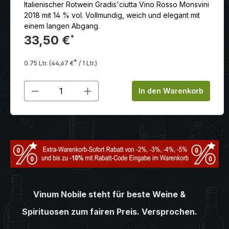
Italienischer Rotwein Gradis'ciutta Vino Rosso Monsvini
2018 mit 14 % vol. Vollmundig, weich und elegant mit
einem langen Abgang.
33,50 €
*
*
0.75 Ltr.
(44,67 €
/ 1 Ltr.)
Produkt Anzahl: Gib den gewünschten
In den Warenkorb
Vinum Nobile steht für beste Weine &
Spirituosen zum fairen Preis. Versprochen.