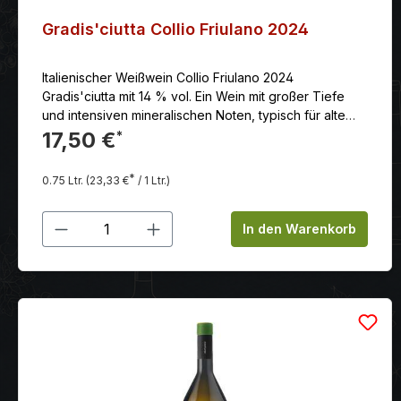
Gradis'ciutta Collio Friulano 2024
Italienischer Weißwein Collio Friulano 2024
Gradis'ciutta mit 14 % vol. Ein Wein mit großer Tiefe
und intensiven mineralischen Noten, typisch für alte
Weine und Weinberge in Hanglage.
17,50 €
*
*
0.75 Ltr.
(23,33 €
/ 1 Ltr.)
Produkt Anzahl: Gib den gewünschten
In den Warenkorb