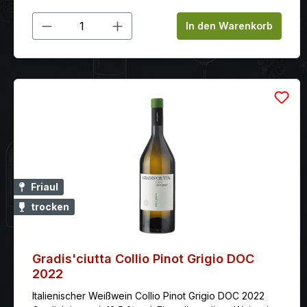
Produkt Anzahl: Gib den gewünschten
In den Warenkorb
Friaul
trocken
Gradis'ciutta Collio Pinot Grigio DOC
2022
Italienischer Weißwein Collio Pinot Grigio DOC 2022