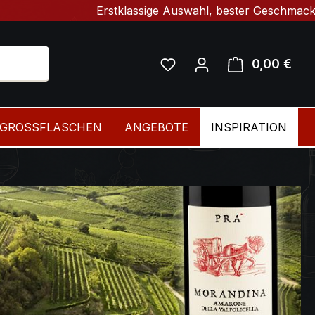
Erstklassige Auswahl, bester Geschmack & schnelle
Du hast 0 Produkte auf 
0,00 €
Ware
GROSSFLASCHEN
ANGEBOTE
INSPIRATION