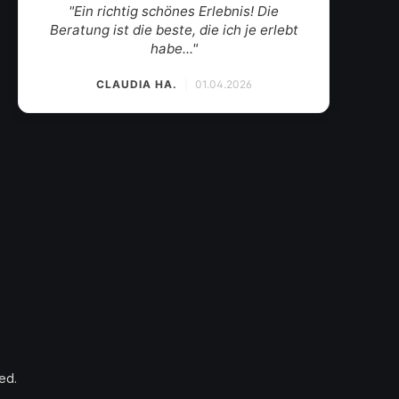
"Mein Weinhändler des Vertrauens. Der
Weinkauf zum Wohlfühlen mit herzlichem
Gesp..."
SANDRINA
|
19.03.2026
ed.