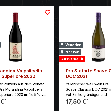
Venetien
trocken
Ausverkauft
andina Valpolicella
Pra Staforte Soave 
 Superiore 2020
DOC 2021
cher Rotwein aus dem Veneto.
Italienischer Weißwein Pra 
Pra Morandina Valpolicella
Soave Classico DOC 2021 m
uperiore 2020 mit 14,5 % vol.
vol. Ein tiefgründiger und
 und kraftvoll, mit einer
spannungsgeladener Wein 
 €
17,50 €
*
*
ance zwischen Säure und
anhaltenden und herzhafte
 Der Abgang ist lang und