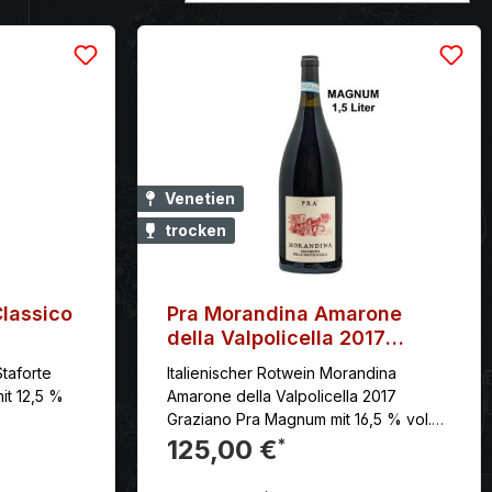
Venetien
trocken
Classico
Pra Morandina Amarone
della Valpolicella 2017
Magnum
Staforte
Italienischer Rotwein Morandina
it 12,5 %
Amarone della Valpolicella 2017
Graziano Pra Magnum mit 16,5 % vol.
mit einem
Komplex und kraftvoll im Geschmack,
125,00 €
*
n Abgang.
mit samtigen Tanninen.