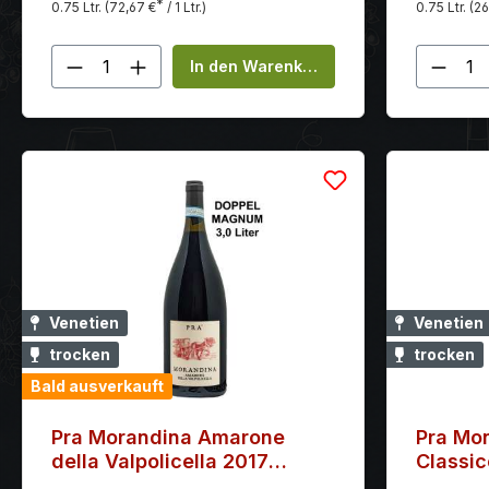
*
0.75 Ltr.
(72,67 €
/ 1 Ltr.)
0.75 Ltr.
(26
langanhal
Produkt Anzahl: Gib den gewünscht
Produ
In den Warenkorb
Venetien
Venetien
trocken
trocken
Bald ausverkauft
Pra Morandina Amarone
Pra Mo
della Valpolicella 2017
Classi
Doppel-Magnum