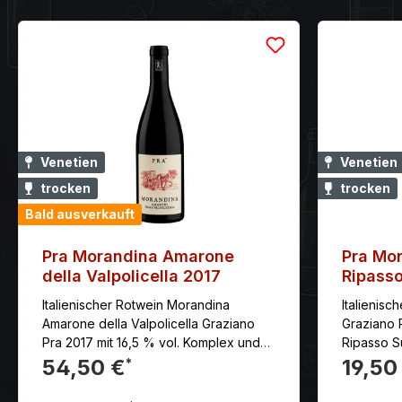
Venetien
Venetien
trocken
trocken
Bald ausverkauft
Pra Morandina Amarone
Pra Mor
della Valpolicella 2017
Ripasso
Italienischer Rotwein Morandina
Italienis
Amarone della Valpolicella Graziano
Graziano 
Pra 2017 mit 16,5 % vol. Komplex und
Ripasso S
kraftvoll im Geschmack, mit samtigen
Vollmundig
54,50 €
19,50
*
Tanninen.
guten Bal
Tanninen.