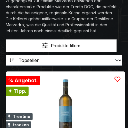
Zugehörigkeit zur Familie Marzadro entstehen dort
charakterstarke Produkte wie der Trento DOC, die perfekt
durch die hauseigene, regionale Küche ergänzt werden.
Die Kellerei gehört mittlerweile zur Gruppe der Destillerie
Marzadro, was die Qualität und Professionalität in den
letzten Jahren noch einmal deutlich gepusht hat.
Produkte filtern
% Angebot.
✦ Tipp.
Trentino
trocken