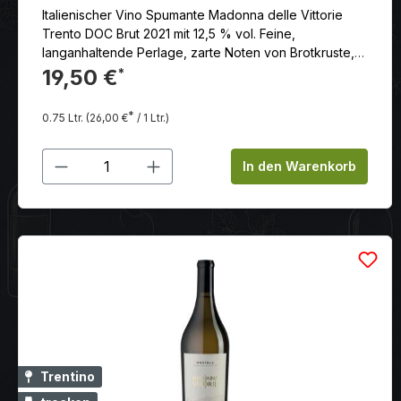
Italienischer Vino Spumante Madonna delle Vittorie
Trento DOC Brut 2021 mit 12,5 % vol. Feine,
langanhaltende Perlage, zarte Noten von Brotkruste,
Hefe, Haselnuss und einer angenehm leichten Süße.
19,50 €
*
*
0.75 Ltr.
(26,00 €
/ 1 Ltr.)
Produkt Anzahl: Gib den gewünschten
In den Warenkorb
Trentino