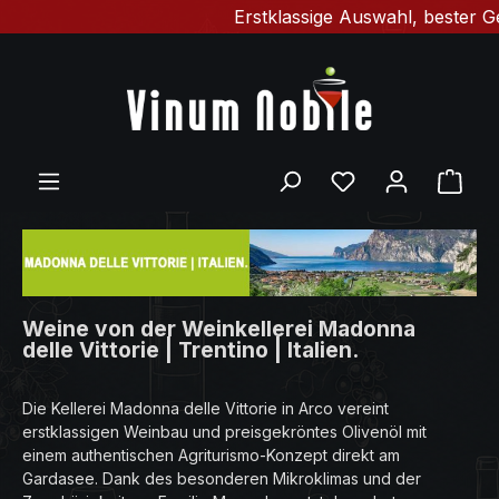
Erstklassige Auswahl, bester Gesch
Zum Hauptinhalt springen
Du hast 0 Produ
Ware
Weine von der Weinkellerei Madonna
delle Vittorie | Trentino | Italien.
Die Kellerei Madonna delle Vittorie in Arco vereint
erstklassigen Weinbau und preisgekröntes Olivenöl mit
einem authentischen Agriturismo-Konzept direkt am
Gardasee. Dank des besonderen Mikroklimas und der