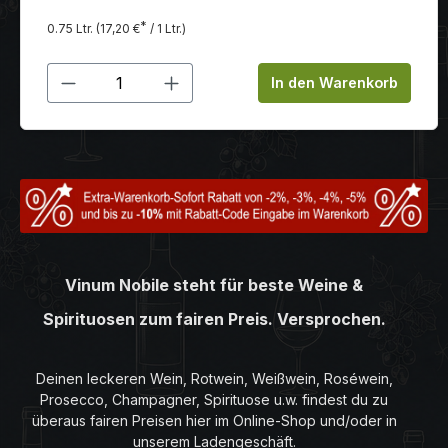
*
0.75 Ltr.
(17,20 €
/ 1 Ltr.)
Produkt Anzahl: Gib den gewünschten
In den Warenkorb
Vinum Nobile steht für beste Weine &
Spirituosen zum fairen Preis. Versprochen.
Deinen leckeren Wein, Rotwein, Weißwein, Roséwein,
Prosecco, Champagner, Spirituose u.w. findest du zu
überaus fairen Preisen hier im Online-Shop und/oder in
unserem Ladengeschäft.