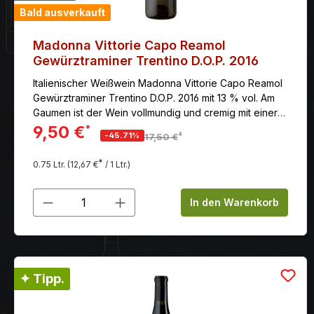
Bald ausverkauft
Madonna Vittorie Capo Reamol
Gewürztraminer Trentino D.O.P. 2016
Italienischer Weißwein Madonna Vittorie Capo Reamol
Gewürztraminer Trentino D.O.P. 2016 mit 13 % vol. Am
Gaumen ist der Wein vollmundig und cremig mit einer
moderaten Säure. Die exotischen Aromen werden
9,50 €
*
*
-45.71%
17,50 €
durch Noten von Honig und Mandeln untermalt. Der
Abgang ist lang und anhaltend mit einem würzigen
*
0.75 Ltr.
(12,67 €
/ 1 Ltr.)
Nachgeschmack.
Produkt Anzahl: Gib den gewünschten
In den Warenkorb
✦ Tipp.