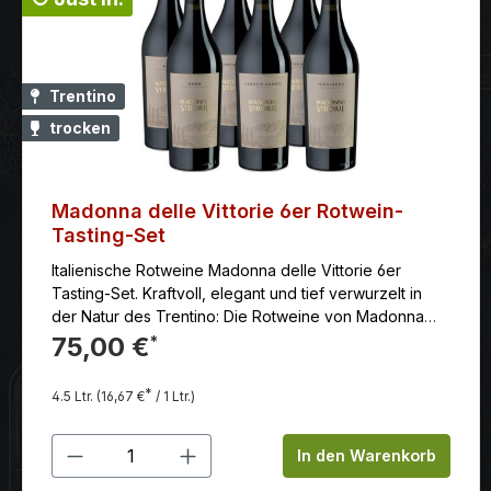
Trentino
trocken
Madonna delle Vittorie 6er Rotwein-
Tasting-Set
Italienische Rotweine Madonna delle Vittorie 6er
Tasting-Set. Kraftvoll, elegant und tief verwurzelt in
der Natur des Trentino: Die Rotweine von Madonna
delle Vittorie bringen die sonnenverwöhnten Hänge
75,00 €
*
Norditaliens direkt ins Glas. Jeder Schluck begeistert
mit intensiv rubinroter Farbe, vielschichtigen Aromen
*
4.5 Ltr.
(16,67 €
/ 1 Ltr.)
dunkler Beeren und einer samtigen Struktur, die lange
in Erinnerung bleibt. Ein Stück italienische Leidenschaft,
Produkt Anzahl: Gib den gewünschten
perfekt gereift für Ihre besonderen
In den Warenkorb
Genussmomente. Das Fine Tasting-Set enthält: 2