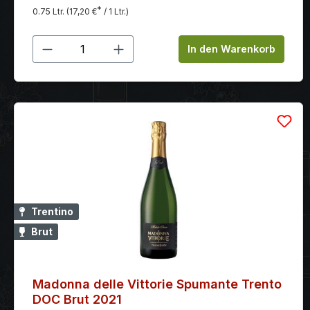
*
0.75 Ltr.
(17,20 €
/ 1 Ltr.)
Produkt Anzahl: Gib den gewünschten
In den Warenkorb
Trentino
Brut
Madonna delle Vittorie Spumante Trento
DOC Brut 2021