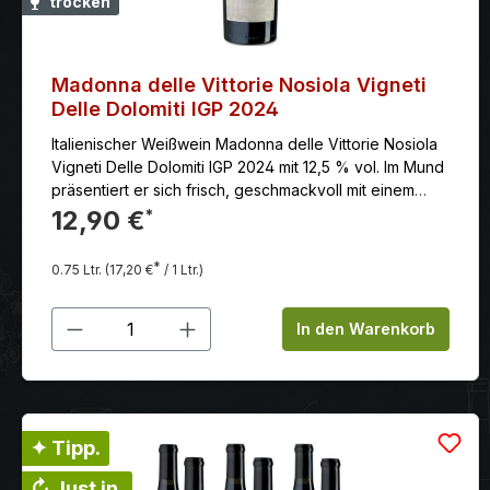
trocken
Madonna delle Vittorie Nosiola Vigneti
Delle Dolomiti IGP 2024
Italienischer Weißwein Madonna delle Vittorie Nosiola
Vigneti Delle Dolomiti IGP 2024 mit 12,5 % vol. Im Mund
präsentiert er sich frisch, geschmackvoll mit einem
leichten Abgang von Haselnuss.
12,90 €
*
*
0.75 Ltr.
(17,20 €
/ 1 Ltr.)
Produkt Anzahl: Gib den gewünschten
In den Warenkorb
✦ Tipp.
↻ Just in.