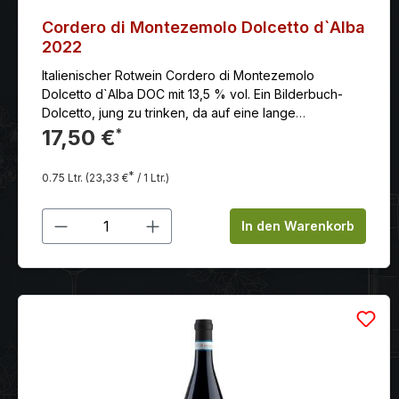
Cordero di Montezemolo Dolcetto d`Alba
2022
Italienischer Rotwein Cordero di Montezemolo
Dolcetto d`Alba DOC mit 13,5 % vol. Ein Bilderbuch-
Dolcetto, jung zu trinken, da auf eine lange
Holzfassreife bewusst verzichtet
17,50 €
*
wird.Serviervorschlag: Ein idealer Begleiter zu Pasta
und Pizza. Serviertemperatur: 16.00 optimal trinkreif:
*
0.75 Ltr.
(23,33 €
/ 1 Ltr.)
jetzt schon trinkbar: sehr gut vorher öffnen: nein
lagerungsfähig bis (mind.): ca. 4 Jahre Herstellung:
Produkt Anzahl: Gib den gewünschten
Eine kurze Reifung in Holzfässern
In den Warenkorb