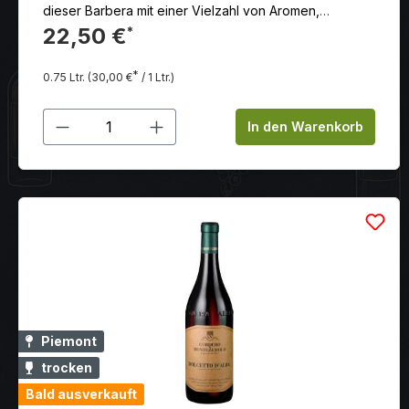
dieser Barbera mit einer Vielzahl von Aromen,
eingebunden in warme, weiche Tannine.
22,50 €
*
*
0.75 Ltr.
(30,00 €
/ 1 Ltr.)
Produkt Anzahl: Gib den gewünschten
In den Warenkorb
Piemont
trocken
Bald ausverkauft