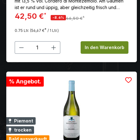
mit 13,5 % vol. Cordero di Montezemolo. Am Gaumen
ist er rund und üppig, aber gleichzeitig frisch und
elegant mit langem Abgang.
42,50 €
*
*
-8.6%
46,50 €
*
0.75 Ltr.
(56,67 €
/ 1 Ltr.)
Produkt Anzahl: Gib den gewünschten
In den Warenkorb
% Angebot.
Piemont
trocken
Bald ausverkauft