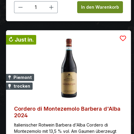
Produkt Anzahl: Gib den gewünschten
In den Warenkorb
↻ Just in.
Piemont
trocken
Cordero di Montezemolo Barbera d'Alba
2024
Italienischer Rotwein Barbera d'Alba Cordero di
Montezemolo mit 13,5 % vol. Am Gaumen überzeugt