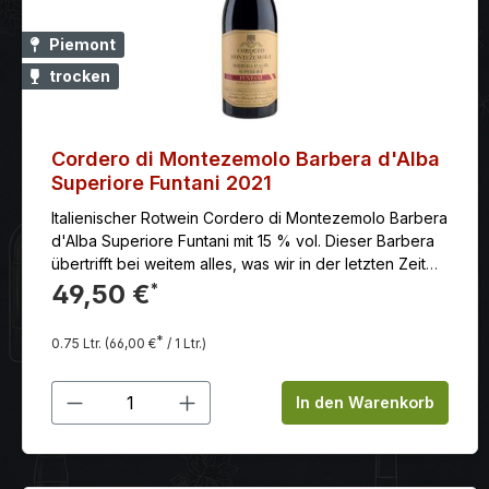
Piemont
trocken
Cordero di Montezemolo Barbera d'Alba
Superiore Funtani 2021
Italienischer Rotwein Cordero di Montezemolo Barbera
d'Alba Superiore Funtani mit 15 % vol. Dieser Barbera
übertrifft bei weitem alles, was wir in der letzten Zeit
verkostet haben. Intensiv, komplex, großartig
49,50 €
*
eingebundenes Tannin und ein unbeschreiblich
vollfruchtiger Geschmack nach Kirschen, Schokolade
*
0.75 Ltr.
(66,00 €
/ 1 Ltr.)
und Lakritze. Ohne Zweifel einer der ganz großen
Weine aus dem Piemont.
Produkt Anzahl: Gib den gewünschten
In den Warenkorb