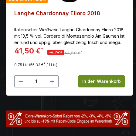
Langhe Chardonnay Elioro 2018
Italienischer Weißwein Langhe Chardonnay Elioro 2018
mit 13,5 % vol. Cordero di Montezemolo Am Gaumen ist
er rund und üppig, aber gleichzeitig frisch und elegant
mit langem Abgang.
41,50 €
*
*
-6.74%
44,50 €
*
0.75 Ltr.
(55,33 €
/ 1 Ltr.)
Produkt Anzahl: Gib den gewünschten
In den Warenkorb