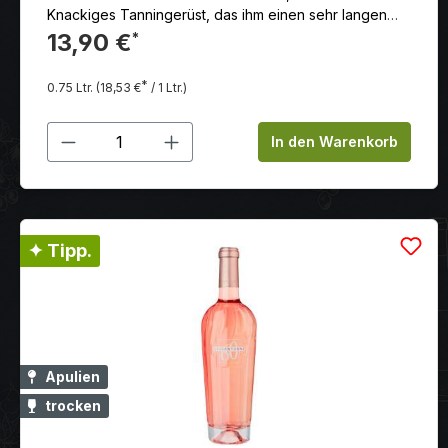
Knackiges Tanningerüst, das ihm einen sehr langen
Nachhall verleiht.
13,90 €
*
*
0.75 Ltr.
(18,53 €
/ 1 Ltr.)
Produkt Anzahl: Gib den gewünschten
In den Warenkorb
✦ Tipp.
Apulien
trocken