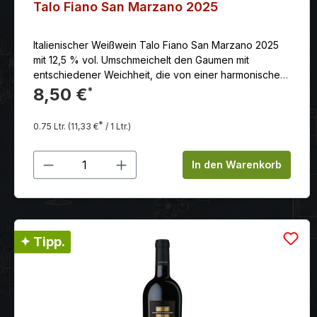
Talo Fiano San Marzano 2025
Italienischer Weißwein Talo Fiano San Marzano 2025
mit 12,5 % vol. Umschmeichelt den Gaumen mit
entschiedener Weichheit, die von einer harmonischen
Würze und einem guten Säuregerüst getragen wird.
8,50 €
*
*
0.75 Ltr.
(11,33 €
/ 1 Ltr.)
Produkt Anzahl: Gib den gewünschten
In den Warenkorb
✦ Tipp.