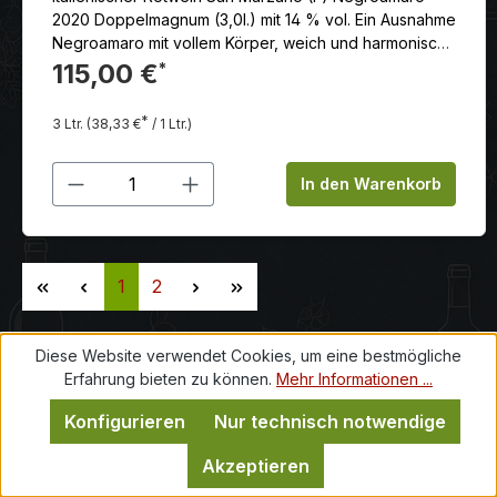
2020 Doppelmagnum (3,0l.) mit 14 % vol. Ein Ausnahme
Negroamaro mit vollem Körper, weich und harmonisch,
reich an edlen Tanninen, mit angenehm lang
115,00 €
*
anhaltendem Abgang.
*
3 Ltr.
(38,33 €
/ 1 Ltr.)
Produkt Anzahl: Gib den gewünschten
In den Warenkorb
Seite
Seite
1
2
Diese Website verwendet Cookies, um eine bestmögliche
Erfahrung bieten zu können.
Mehr Informationen ...
Konfigurieren
Nur technisch notwendige
Vini San Marzano: Das schlagende Herz
Akzeptieren
Apuliens.