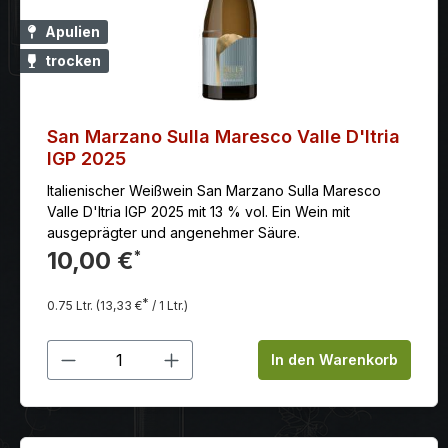
Apulien
trocken
San Marzano Sulla Maresco Valle D'Itria
IGP 2025
Italienischer Weißwein San Marzano Sulla Maresco
Valle D'Itria IGP 2025 mit 13 % vol. Ein Wein mit
ausgeprägter und angenehmer Säure.
10,00 €
*
*
0.75 Ltr.
(13,33 €
/ 1 Ltr.)
Produkt Anzahl: Gib den gewünschten
In den Warenkorb