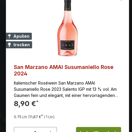
Apulien
trocken
San Marzano AMAI Susumaniello Rose
2024
Italienischer Roséwein San Marzano AMAI
Susumaniello Rose 2023 Salento IGP mit 13 % vol. Am
Gaumen fein und elegant, mit einer hervorragenden
Balance zwischen Frucht, Alkohol und Säure.
8,90 €
*
*
0.75 Ltr.
(11,87 €
/ 1 Ltr.)
Produkt Anzahl: Gib den gewünschten