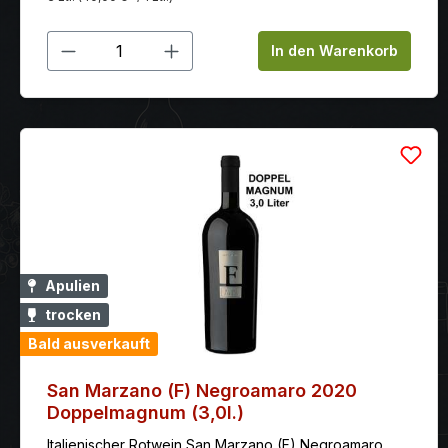
Produkt Anzahl: Gib den gewünschten
In den Warenkorb
Apulien
trocken
Bald ausverkauft
San Marzano (F) Negroamaro 2020
Doppelmagnum (3,0l.)
Italienischer Rotwein San Marzano (F) Negroamaro