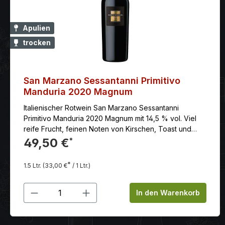
Apulien
trocken
San Marzano Sessantanni Primitivo
Manduria 2020 Magnum
Italienischer Rotwein San Marzano Sessantanni
Primitivo Manduria 2020 Magnum mit 14,5 % vol. Viel
reife Frucht, feinen Noten von Kirschen, Toast und
Vanille. Die Tannine sind ebenfalls süß und samtig
49,50 €
*
gereift, das Finale lang, mit schöner Säure- Süße-
Balance und lebhaft kräftigem Nachhall.
*
1.5 Ltr.
(33,00 €
/ 1 Ltr.)
Produkt Anzahl: Gib den gewünschten
In den Warenkorb