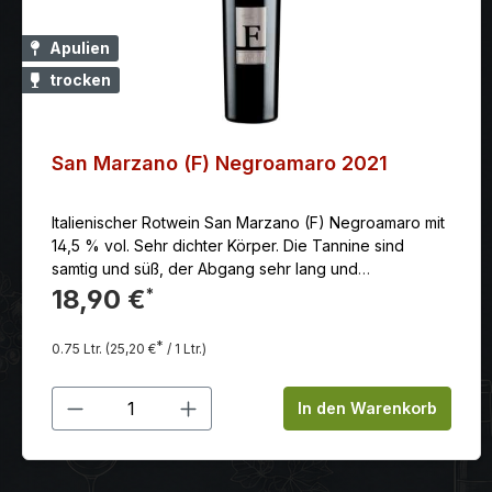
Apulien
trocken
San Marzano (F) Negroamaro 2021
Italienischer Rotwein San Marzano (F) Negroamaro mit
14,5 % vol. Sehr dichter Körper. Die Tannine sind
samtig und süß, der Abgang sehr lang und
fruchtbetont.Die Trauben werden von Hand gelesen
18,90 €
*
und in kleine Körbe gelegt.
*
0.75 Ltr.
(25,20 €
/ 1 Ltr.)
Produkt Anzahl: Gib den gewünschten
In den Warenkorb