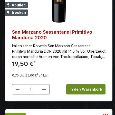
Apulien
trocken
San Marzano Sessantanni Primitivo
Manduria 2020
Italienischer Rotwein San Marzano Sessantanni
Primitivo Manduria DOP 2020 mit 14,5 % vol. Überzeugt
durch herrliche Aromen von Trockenpflaume, Tabak,
Gewürzen, Kirschkonfitüre und Rumtopf.
19,50 €
*
*
0.75 Ltr.
(26,00 €
/ 1 Ltr.)
Produkt Anzahl: Gib den gewünschten
In den Warenkorb