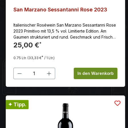
San Marzano Sessantanni Rose 2023
Italienischer Roséwein San Marzano Sessantanni Rose
2023 Primitivo mit 13,5 % vol. Limitierte Edition. Am
Gaumen strukturiert und rund. Geschmack und Frische
verleihen dem vollen und anhalten Schluck
25,00 €
*
Ausgewogenheit
*
0.75 Ltr.
(33,33 €
/ 1 Ltr.)
Produkt Anzahl: Gib den gewünschten
In den Warenkorb
✦ Tipp.