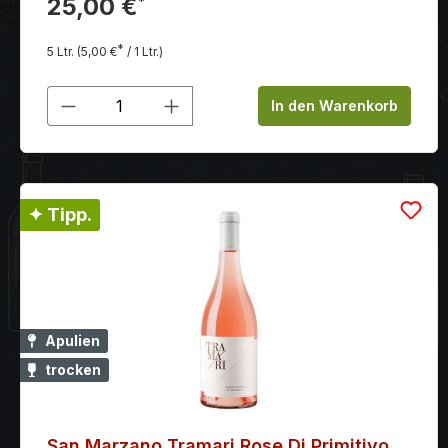
25,00 €
*
*
5 Ltr.
(5,00 €
/ 1 Ltr.)
Produkt Anzahl: Gib den gewünschten
In den Warenkorb
✦ Tipp.
Apulien
trocken
San Marzano Tramari Rose Di Primitivo