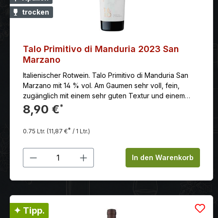
trocken
Talo Primitivo di Manduria 2023 San
Marzano
Italienischer Rotwein. Talo Primitivo di Manduria San
Marzano mit 14 % vol. Am Gaumen sehr voll, fein,
zugänglich mit einem sehr guten Textur und einem
fruchtbetonten und langem Abgang.
8,90 €
*
*
0.75 Ltr.
(11,87 €
/ 1 Ltr.)
Produkt Anzahl: Gib den gewünschten
In den Warenkorb
✦ Tipp.