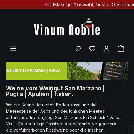
Erstklassige Auswahl, bester Geschmack & schn
Zum Hauptinhalt springen
Du hast 0 Produ
Ware
Weine vom Weingut San Marzano |
Puglia | Apulien | Italien.
Wo die Sonne den roten Boden küsst und die
Meeresbrise der Adria und des Ionischen Meeres
aufeinandertreffen, liegt San Marzano. Ein Schluck "Dolce
Vita". Ob der füllige Primitivo, der elegante Negroamaro,
die verführerischen Roséweine oder die frischen,