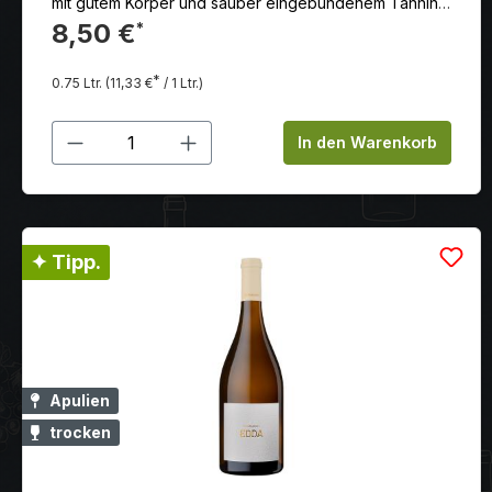
mit gutem Körper und sauber eingebundenem Tannin,
das dem Wein Tiefe und Fülle gibt
8,50 €
*
*
0.75 Ltr.
(11,33 €
/ 1 Ltr.)
Produkt Anzahl: Gib den gewünschten
In den Warenkorb
✦ Tipp.
Apulien
trocken