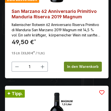
San Marzano 62 Anniversario Primitivo
Manduria Riserva 2019 Magnum
Italienischer Rotwein 62 Anniversario Riserva Primitivo
di Manduria San Marzano 2019 Magnum mit 14,5 %
vol. Ein sehr kräftiger, körperreicher Wein mit sanftem
Tannin und unendlichem Nachhall. Perfekt zu Rind und
49,50 €
*
Wild, scharf-pikanten Schmorgerichten und
Blauschimmel-Käse. Serviervorschlag: zu Lammbraten,
*
1.5 Ltr.
(33,00 €
/ 1 Ltr.)
Lamm- und Rindersteak, Ochsenschwanz (auch als
kräftigem Eintopf) oder gebratenen Innereien (Leber,
Produkt Anzahl: Gib den gewünschten
Nieren)
In den Warenkorb
✦ Tipp.