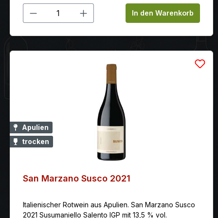
Produkt Anzahl: Gib den gewünschten
In den Warenkorb
Apulien
trocken
San Marzano Susco 2021
Italienischer Rotwein aus Apulien. San Marzano Susco
2021 Susumaniello Salento IGP mit 13,5 % vol.