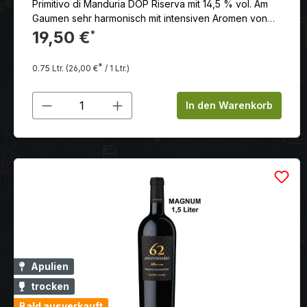
Primitivo di Manduria DOP Riserva mit 14,5 % vol. Am
Gaumen sehr harmonisch mit intensiven Aromen von
Trockenpflaume und Kirschkonfitüre. Anklänge von
19,50 €
*
Gewürzen und Tabak, Kakao, Kaffee und Vanille
Rumtopf. Ein sehr kräftiger, körperreicher Wein mit
*
0.75 Ltr.
(26,00 €
/ 1 Ltr.)
sanftem Tannin und unendlichem Nachhall, sehr
elegant.
Produkt Anzahl: Gib den gewünschten
In den Warenkorb
Apulien
trocken
Bald ausverkauft