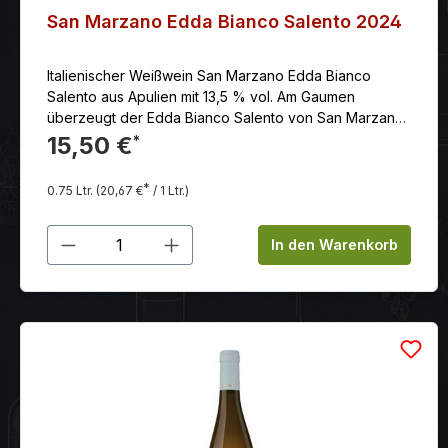
San Marzano Edda Bianco Salento 2024
Italienischer Weißwein San Marzano Edda Bianco
Salento aus Apulien mit 13,5 % vol. Am Gaumen
überzeugt der Edda Bianco Salento von San Marzano
durch seine opulenten floralen Noten, Frucht von
15,50 €
*
Pfirsich und Feigen und einem Hauch von Vanille.
*
0.75 Ltr.
(20,67 €
/ 1 Ltr.)
Produkt Anzahl: Gib den gewünschten
In den Warenkorb