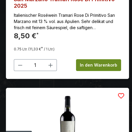
2025
Italienischer Roséwein Tramari Rose Di Primitivo San
Marzano mit 13 % vol. aus Apulien. Sehr delikat und
frisch mit feinem Säurespiel, die saftigen
Beerenaromen des Primitivo erfreuen den Gaumen mit
8,50 €
*
einem zart kräutrigen und würzigen Note, duftig,
verführerisch mit einem Hauch Fruchtsüße im Abgang.
*
0.75 Ltr.
(11,33 €
/ 1 Ltr.)
Produkt Anzahl: Gib den gewünschten
In den Warenkorb