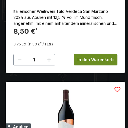
Italienischer Weißwein Talo Verdeca San Marzano
2024 aus Apulien mit 12,5 % vol. Im Mund frisch,
angenehm, mit einem anhaltendem mineralischen und
würzigem Nachhall.
8,50 €
*
*
0.75 Ltr.
(11,33 €
/ 1 Ltr.)
Produkt Anzahl: Gib den gewünschten
In den Warenkorb
Apulien