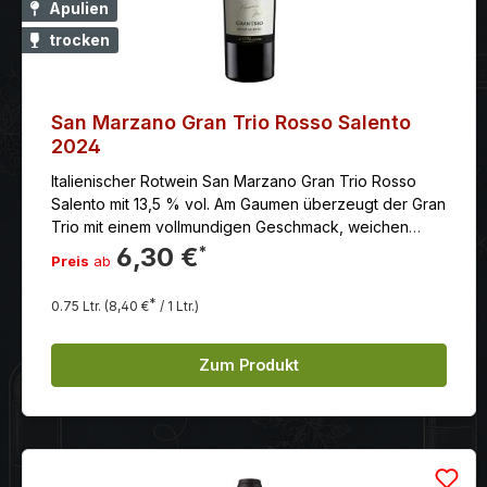
Apulien
trocken
San Marzano Gran Trio Rosso Salento
2024
Italienischer Rotwein San Marzano Gran Trio Rosso
Salento mit 13,5 % vol. Am Gaumen überzeugt der Gran
Trio mit einem vollmundigen Geschmack, weichen
Tanninen und einem langen und angenehmen
6,30 €
*
Preis
ab
Nachhall.
*
0.75 Ltr.
(8,40 €
/ 1 Ltr.)
Zum Produkt