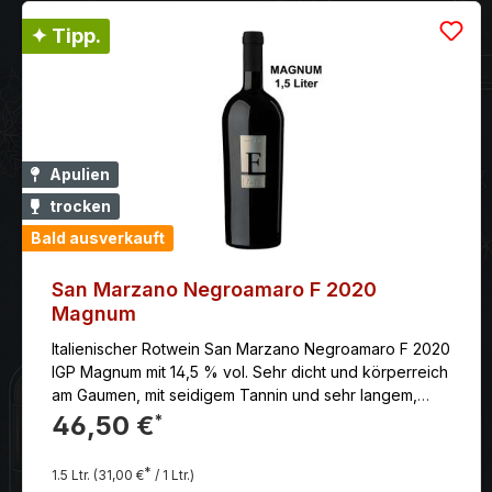
✦ Tipp.
Apulien
trocken
Bald ausverkauft
San Marzano Negroamaro F 2020
Magnum
Italienischer Rotwein San Marzano Negroamaro F 2020
IGP Magnum mit 14,5 % vol. Sehr dicht und körperreich
am Gaumen, mit seidigem Tannin und sehr langem,
aromatischem Nachhall. Anbaugebiet: Italien - Apulien
46,50 €
*
Jahrgang: 2020 Erzeuger: Feudi di san Marzano
Rebsorten: Primitivo Farbe: rot Reifegrad: genießen
*
1.5 Ltr.
(31,00 €
/ 1 Ltr.)
und lagerungsfähig Klima: Sehr warmes, sonniges und