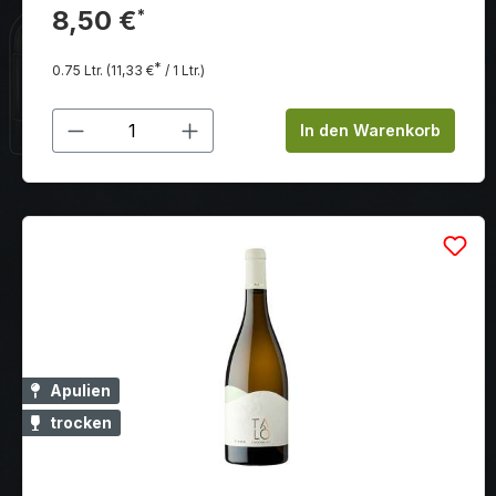
gleichzeitig mild und weich mit gut integrierten
8,50 €
*
Holznoten.
*
0.75 Ltr.
(11,33 €
/ 1 Ltr.)
Produkt Anzahl: Gib den gewünschten
In den Warenkorb
Apulien
trocken