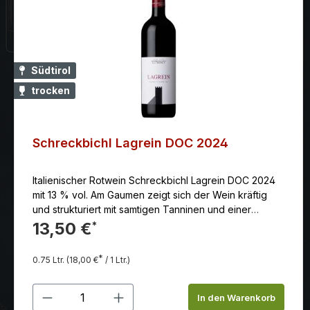
Südtirol
trocken
Schreckbichl Lagrein DOC 2024
Italienischer Rotwein Schreckbichl Lagrein DOC 2024
mit 13 % vol. Am Gaumen zeigt sich der Wein kräftig
und strukturiert mit samtigen Tanninen und einer
frischen Säure. Aromen von Waldbeeren, Kirschen,
13,50 €
*
Pflaumen und Gewürzen dominieren den Geschmack.
Der Nachhall ist lang und anhaltend.
*
0.75 Ltr.
(18,00 €
/ 1 Ltr.)
Produkt Anzahl: Gib den gewünschten
In den Warenkorb