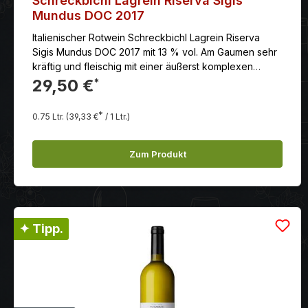
Schreckbichl Lagrein Riserva Sigis
Mundus DOC 2017
Italienischer Rotwein Schreckbichl Lagrein Riserva
Sigis Mundus DOC 2017 mit 13 % vol. Am Gaumen sehr
kräftig und fleischig mit einer äußerst komplexen
Struktur. Er ist elegant, samtig und lang anhaltend. Die
29,50 €
*
Tannine sind präsent, aber reif und gut integriert, was
auf ein gutes Lagerpotential hinweist. Er ist ein
*
0.75 Ltr.
(39,33 €
/ 1 Ltr.)
trockener Rotwein.
Zum Produkt
✦ Tipp.