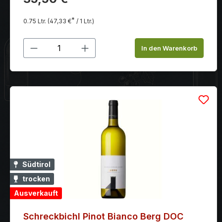
*
0.75 Ltr.
(47,33 €
/ 1 Ltr.)
Produkt Anzahl: Gib den gewünschten
In den Warenkorb
Südtirol
trocken
Ausverkauft
Schreckbichl Pinot Bianco Berg DOC