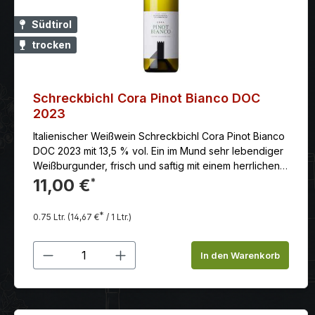
Südtirol
trocken
Schreckbichl Cora Pinot Bianco DOC
2023
Italienischer Weißwein Schreckbichl Cora Pinot Bianco
DOC 2023 mit 13,5 % vol. Ein im Mund sehr lebendiger
Weißburgunder, frisch und saftig mit einem herrlichen
Gleichgewicht.
11,00 €
*
*
0.75 Ltr.
(14,67 €
/ 1 Ltr.)
Produkt Anzahl: Gib den gewünschten
In den Warenkorb