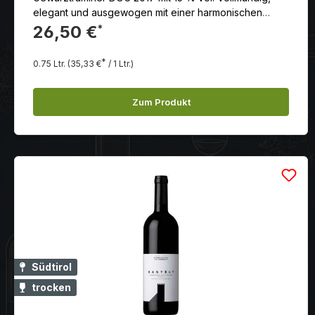
elegant und ausgewogen mit einer harmonischen
Verbindung aus Frische und Fülle. Der Wein zeigt eine
26,50 €
*
angenehme Würze und eine lange, anhaltende
Aromatik.
*
0.75 Ltr.
(35,33 €
/ 1 Ltr.)
Zum Produkt
Südtirol
trocken