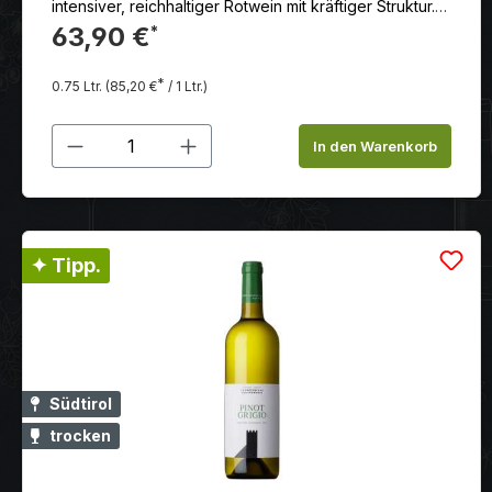
intensiver, reichhaltiger Rotwein mit kräftiger Struktur.
Im Geschmack dicht konzentrierte Gerbstoffe,
63,90 €
*
kräftiges Rückgrat und enorm langer Nachhall.
*
0.75 Ltr.
(85,20 €
/ 1 Ltr.)
Produkt Anzahl: Gib den gewünschten
In den Warenkorb
✦ Tipp.
Südtirol
trocken