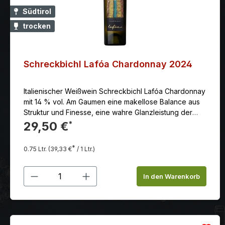
Südtirol
trocken
Schreckbichl Lafóa Chardonnay 2024
Italienischer Weißwein Schreckbichl Lafóa Chardonnay
mit 14 % vol. Am Gaumen eine makellose Balance aus
Struktur und Finesse, eine wahre Glanzleistung der
Kellerei. Fein unterlegtes Holz machen diesen Wein zu
29,50 €
*
einem harmonischen Ganzen.
*
0.75 Ltr.
(39,33 €
/ 1 Ltr.)
Produkt Anzahl: Gib den gewünschten
In den Warenkorb