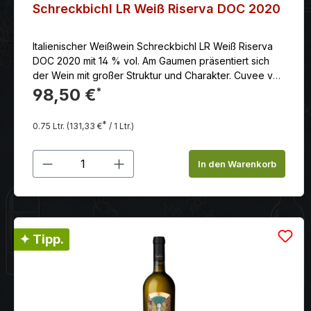
Schreckbichl LR Weiß Riserva DOC 2020
Italienischer Weißwein Schreckbichl LR Weiß Riserva
DOC 2020 mit 14 % vol. Am Gaumen präsentiert sich
der Wein mit großer Struktur und Charakter. Cuvee von
Chardonnay, Weißburgunder und Sauvignon.
98,50 €
*
*
0.75 Ltr.
(131,33 €
/ 1 Ltr.)
Produkt Anzahl: Gib den gewünschten
In den Warenkorb
✦ Tipp.