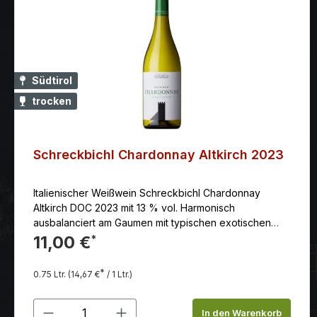
Südtirol
trocken
Schreckbichl Chardonnay Altkirch 2023
Italienischer Weißwein Schreckbichl Chardonnay
Altkirch DOC 2023 mit 13 % vol. Harmonisch
ausbalanciert am Gaumen mit typischen exotischen
Noten wie Ananas und Mango – ein Wein der sich
11,00 €
*
heute besonderer Gunst erfreut.
*
0.75 Ltr.
(14,67 €
/ 1 Ltr.)
Produkt Anzahl: Gib den gewünschten
In den Warenkorb