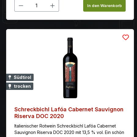
Produkt Anzahl: Gib den gewünschten
In den Warenkorb
Südtirol
trocken
Schreckbichl Lafóa Cabernet Sauvignon
Riserva DOC 2020
Italienischer Rotwein Schreckbichl Lafóa Cabernet
Sauvignon Riserva DOC 2020 mit 13,5 % vol. Ein schön