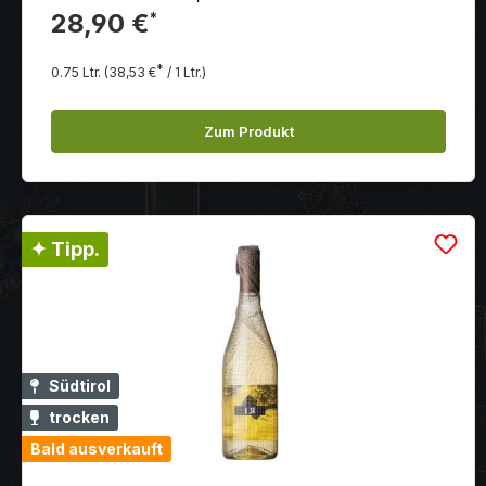
Johannisbeeren, Kakao, Zimt und Vanille sowie
28,90 €
*
samtige Tannine bilden dieses füllige und doch
elegante Cuvée.
*
0.75 Ltr.
(38,53 €
/ 1 Ltr.)
Zum Produkt
✦ Tipp.
Südtirol
trocken
Bald ausverkauft