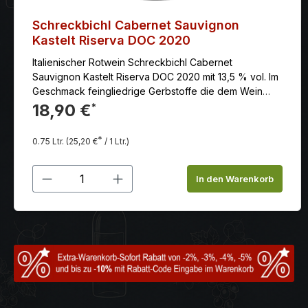
Schreckbichl Cabernet Sauvignon
Kastelt Riserva DOC 2020
Italienischer Rotwein Schreckbichl Cabernet
Sauvignon Kastelt Riserva DOC 2020 mit 13,5 % vol. Im
Geschmack feingliedrige Gerbstoffe die dem Wein
Fülle und Rückgrat verleihen.
18,90 €
*
*
0.75 Ltr.
(25,20 €
/ 1 Ltr.)
Produkt Anzahl: Gib den gewünschten
In den Warenkorb