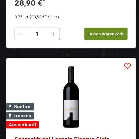
Gerbstoffen.
28,90 €
*
*
0.75 Ltr.
(38,53 €
/ 1 Ltr.)
Produkt Anzahl: Gib den gewünschten
In den Warenkorb
Südtirol
trocken
Ausverkauft