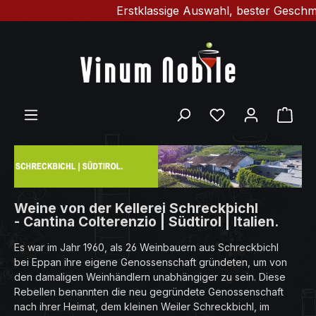
Erstklassige Auswahl, bester Geschmack & sch
Zum Hauptinhalt springen
Du hast 0 Produ
Ware
Weine von der Kellerei Schreckbichl
- Cantina Colterenzio | Südtirol | Italien.
Es war im Jahr 1960, als 26 Weinbauern aus Schreckbichl
bei Eppan ihre eigene Genossenschaft gründeten, um von
den damaligen Weinhändlern unabhängiger zu sein. Diese
Rebellen benannten die neu gegründete Genossenschaft
nach ihrer Heimat, dem kleinen Weiler Schreckbichl, im