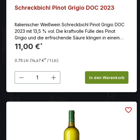
Schreckbichl Pinot Grigio DOC 2023
Italienischer Weißwein Schreckbichl Pinot Grigio DOC
2023 mit 13,5 % vol. Die kraftvolle Fülle des Pinot
Grigio und die erfrischende Säure klingen in einem
fruchtigen Nachhall aus. Ein überaus feiner und
11,00 €
*
versatiler Wein, in dessen Begleitung Fisch oder
Geflügel aber auch Pasta noch weiter verfeinert
*
0.75 Ltr.
(14,67 €
/ 1 Ltr.)
werden.
Produkt Anzahl: Gib den gewünschten
In den Warenkorb