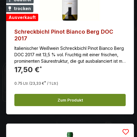
trocken
Ausverkauft
Schreckbichl Pinot Bianco Berg DOC
2017
Italienischer Weißwein Schreckbichl Pinot Bianco Berg
DOC 2017 mit 13,5 % vol. Fruchtig mit einer frischen,
prominenten Säurestruktur, die gut ausbalanciert ist mit
einer geschmeidigen, anhaltenden Mineralität und
17,50 €
*
einem langen Abgang.
*
0.75 Ltr.
(23,33 €
/ 1 Ltr.)
Zum Produkt