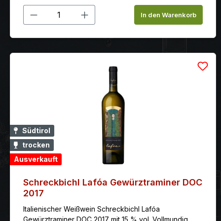
Produkt Anzahl: Gib den gewünschten
In den Warenkorb
Südtirol
trocken
Ausverkauft
Schreckbichl Lafóa Gewürztraminer DOC
2017
Italienischer Weißwein Schreckbichl Lafóa
Gewürztraminer DOC 2017 mit 15 % vol. Vollmundig,