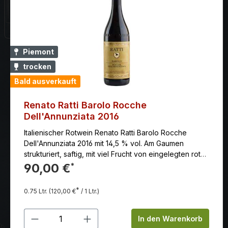
Piemont
trocken
Bald ausverkauft
Renato Ratti Barolo Rocche
Dell'Annunziata 2016
Italienischer Rotwein Renato Ratti Barolo Rocche
Dell'Annunziata 2016 mit 14,5 % vol. Am Gaumen
strukturiert, saftig, mit viel Frucht von eingelegten roten
Früchten, dazu etwas Leder, Trüffel und Karamell.
90,00 €
*
Langer, eleganter Nachhall.
*
0.75 Ltr.
(120,00 €
/ 1 Ltr.)
Produkt Anzahl: Gib den gewünschten
In den Warenkorb