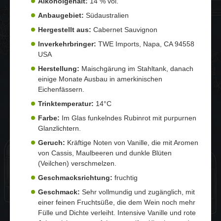
Alkoholgehalt:
14 % vol.
Anbaugebiet:
Südaustralien
Hergestellt aus:
Cabernet Sauvignon
Inverkehrbringer:
TWE Imports, Napa, CA 94558
USA
Herstellung:
Maischgärung im Stahltank, danach
einige Monate Ausbau in amerkinischen
Eichenfässern.
Trinktemperatur:
14°C
Farbe:
Im Glas funkelndes Rubinrot mit purpurnen
Glanzlichtern.
Geruch:
Kräftige Noten von Vanille, die mit Aromen
von Cassis, Maulbeeren und dunkle Blüten
(Veilchen) verschmelzen.
Geschmacksrichtung:
fruchtig
Geschmack:
Sehr vollmundig und zugänglich, mit
einer feinen Fruchtsüße, die dem Wein noch mehr
Fülle und Dichte verleiht. Intensive Vanille und rote