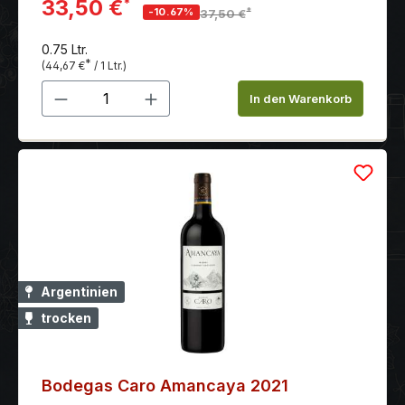
Tanninen und einem langen, üppigen Finish
33,50 €
*
*
-10.67%
37,50 €
0.75 Ltr.
*
(44,67 €
/ 1 Ltr.)
Produkt Anzahl: Gib den gewünschten 
In den Warenkorb
Argentinien
trocken
Bodegas Caro Amancaya 2021