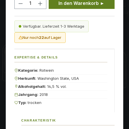
Produkt Anzahl: Gib den gewünschten
In den Warenkorb ►
Verfügbar. Lieferzeit 1-3 Werktage
Nur noch
22
auf Lager
EXPERTISE & DETAILS
Kategorie:
Rotwein
Herkunft:
Washington State, USA
Alkoholgehalt:
14,5 % vol.
Jahrgang:
2018
Typ:
trocken
CHARAKTERISTIK