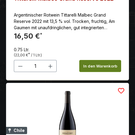
Argentinischer Rotwein Tittarelli Malbec Grand
Reserve 2022 mit 13,5 % vol. Trocken, fruchtig, Am
Gaumen mit unaufdringlichen, gut integrierten
Tanninen und feiner, klaren Struktur. Angenehm weich
16,50 €
*
und lang im Abgang
0.75 Ltr.
*
(22,00 €
/ 1 Ltr.)
Produkt Anzahl: Gib den gewünschten 
In den Warenkorb
Chile