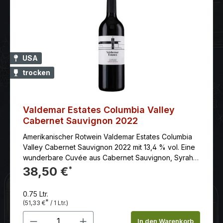
USA
trocken
Valdemar Estates Columbia Valley
Cabernet Sauvignon 2022
Amerikanischer Rotwein Valdemar Estates Columbia
Valley Cabernet Sauvignon 2022 mit 13,4 % vol. Eine
wunderbare Cuvée aus Cabernet Sauvignon, Syrah
und Petit Verdot. Genießen Sie einen anhaltenden
38,50 €
*
Wein mit langem Abgang. Ein Wein, der Sie
begeistern wird.
0.75 Ltr.
*
(51,33 €
/ 1 Ltr.)
Produkt Anzahl: Gib den gewünschten 
In den Warenkorb