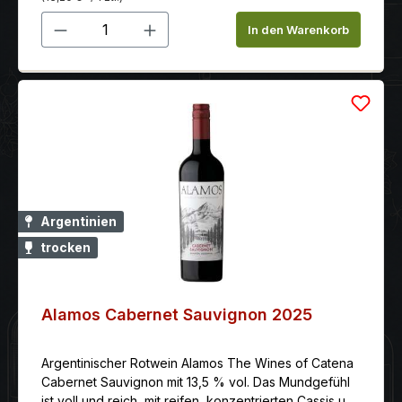
Produkt Anzahl: Gib den gewünschten 
In den Warenkorb
Argentinien
trocken
Alamos Cabernet Sauvignon 2025
Argentinischer Rotwein Alamos The Wines of Catena
Cabernet Sauvignon mit 13,5 % vol. Das Mundgefühl
ist voll und reich, mit reifen, konzentrierten Cassis und