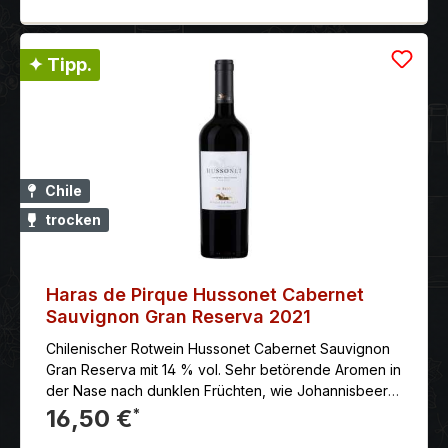
vorher öffnen: und dekantieren Herstellung: Die
Trauben werden von Hand gelesen und entrappt.
Nach einer ausgedehnten Maischestandzeit reifte
✦ Tipp.
der Wein 12 Monate lang in französischen Barriques.
Vor der Flaschenfüllung wird der Wein nur leicht
filtriert. Auszeichnung: Wine Advocat: 91 Punkte JG
2008 Wine Spectator: 90 Punkte JG 2008 Weinnotiz:
Anbaugebiet: Valle de Colchagua
Chile
trocken
Haras de Pirque Hussonet Cabernet
Sauvignon Gran Reserva 2021
Chilenischer Rotwein Hussonet Cabernet Sauvignon
Gran Reserva mit 14 % vol. Sehr betörende Aromen in
der Nase nach dunklen Früchten, wie Johannisbeere,
reife Blaubeeren und Tabak, gepaart mit
16,50 €
*
mineralischen und erdigen Noten.