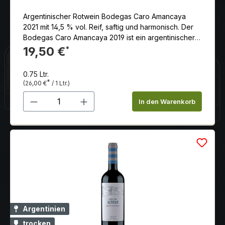
Argentinischer Rotwein Bodegas Caro Amancaya
2021 mit 14,5 % vol. Reif, saftig und harmonisch. Der
Bodegas Caro Amancaya 2019 ist ein argentinischer
Rotwein, der von der renommierten Bodega Caro
19,50 €
*
produziert wird. Diese Bodega ist das Ergebnis einer
Partnerschaft zwischen der berühmten französischen
0.75 Ltr.
Weinfamilie Rothschild und der argentinischen
*
(26,00 €
/ 1 Ltr.)
Weinlegende Nicolas Catena. Der Amancaya 2019 ist
Produkt Anzahl: Gib den gewünschten 
eine Cuvée, die aus einer Mischung von zwei
In den Warenkorb
Rebsorten hergestellt wird: Malbec und Cabernet
Sauvignon. Diese Rebsorten sind für ihre Qualität und
ihren Charakter bekannt und sind in der
argentinischen Weinproduktion weit verbreitet.
Argentinien
trocken