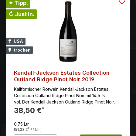
✦ Tipp.
↻ Just in.
USA
trocken
Kendall-Jackson Estates Collection
Outland Ridge Pinot Noir 2019
Kalifornischer Rotwein Kendall-Jackson Estates
Collection Outland Ridge Pinot Noir mit 14,5 %
vol. Der Kendall-Jackson Outland Ridge Pinot Noir
Rotwein besticht durch intensive Aromen von
38,50 €
*
Schwarzkirsche und Pflaume, untermalt von
rauchigen, dornigen und erdbeerigen Noten. Der
0.75 Ltr.
kalifornische Pinot Noir klingt mit Vanillearomen und
*
(51,33 €
/ 1 Ltr.)
seidig-weichen Tanninen aus.