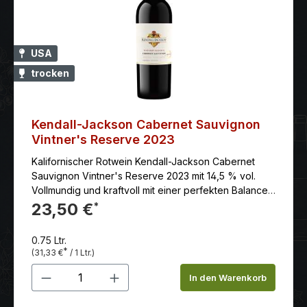
USA
trocken
Kendall-Jackson Cabernet Sauvignon
Vintner's Reserve 2023
Kalifornischer Rotwein Kendall-Jackson Cabernet
Sauvignon Vintner's Reserve 2023 mit 14,5 % vol.
Vollmundig und kraftvoll mit einer perfekten Balance
zwischen Tanninen und Säure. Der Abgang ist
23,50 €
*
langanhaltend und voller Fruchtigkeit mit Nuancen
von Schokolade und Gewürzen. Der Kendall-Jackson
0.75 Ltr.
Vintner's Reserve Cabernet Sauvignon 2018 ist ein
*
(31,33 €
/ 1 Ltr.)
Rotwein aus Kalifornien, USA. Er wird von der
Produkt Anzahl: Gib den gewünschten 
renommierten Weinkellerei Kendall-Jackson
In den Warenkorb
produziert und gilt als einer der besten Cabernet
Sauvignon-Weine aus Kalifornien. Der Wein wird