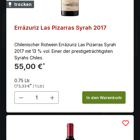
trocken
Errázuriz Las Pizarras Syrah 2017
Chilenischer Rotwein Errázuriz Las Pizarras Syrah
2017 mit 13 % vol. Einer der prestigeträchtigsten
Syrahs Chiles.
55,00 €
*
0.75 Ltr.
*
(73,33 €
/ 1 Ltr.)
Produkt Anzahl: Gib den gewünschten 
In den Warenkorb