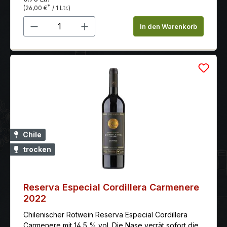
*
(26,00 €
/ 1 Ltr.)
Produkt Anzahl: Gib den gewünschten 
In den Warenkorb
Chile
trocken
Reserva Especial Cordillera Carmenere
2022
Chilenischer Rotwein Reserva Especial Cordillera
Carmenere mit 14,5 % vol. Die Nase verrät sofort die