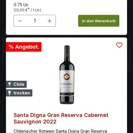
0.75 Ltr.
*
(22,00 €
/ 1 Ltr.)
Produkt Anzahl: Gib den gewünschten 
In den Warenkorb
% Angebot.
Chile
trocken
Santa Digna Gran Reserva Cabernet
Sauvignon 2022
Chilenischer Rotwein Santa Digna Gran Reserva