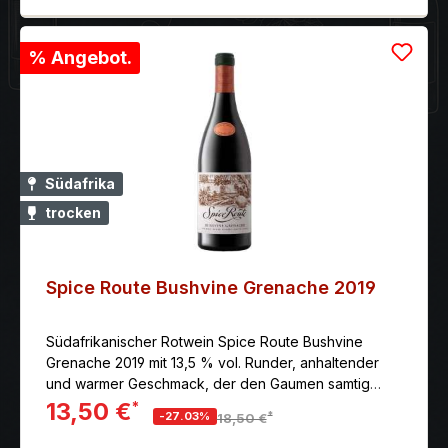
% Angebot.
Südafrika
trocken
Spice Route Bushvine Grenache 2019
Südafrikanischer Rotwein Spice Route Bushvine
Grenache 2019 mit 13,5 % vol. Runder, anhaltender
und warmer Geschmack, der den Gaumen samtig
umhüllt.
13,50 €
*
*
-27.03%
18,50 €