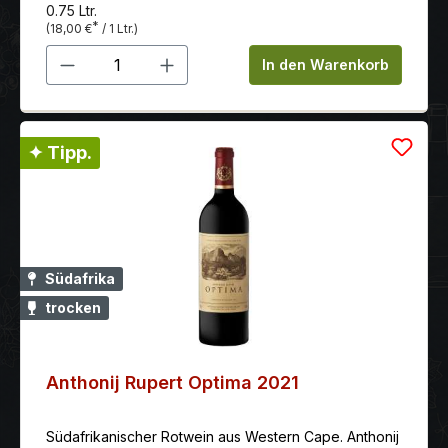
0.75 Ltr.
*
(18,00 €
/ 1 Ltr.)
Produkt Anzahl: Gib den gewünschten 
In den Warenkorb
✦ Tipp.
Südafrika
trocken
Anthonij Rupert Optima 2021
Südafrikanischer Rotwein aus Western Cape. Anthonij