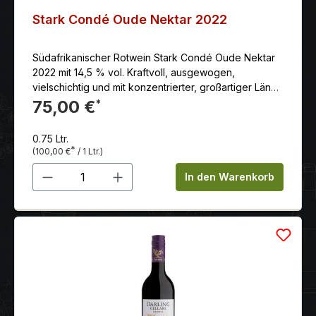
Stark Condé Oude Nektar 2022
Südafrikanischer Rotwein Stark Condé Oude Nektar
2022 mit 14,5 % vol. Kraftvoll, ausgewogen,
vielschichtig und mit konzentrierter, großartiger Länge
versehen.
75,00 €
*
0.75 Ltr.
*
(100,00 €
/ 1 Ltr.)
Produkt Anzahl: Gib den gewünschten 
In den Warenkorb