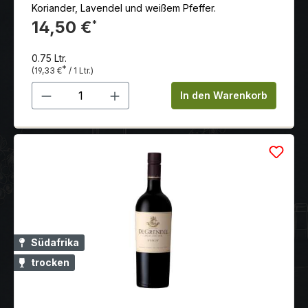
Koriander, Lavendel und weißem Pfeffer.
14,50 €
*
0.75 Ltr.
*
(19,33 €
/ 1 Ltr.)
Produkt Anzahl: Gib den gewünschten 
In den Warenkorb
Südafrika
trocken