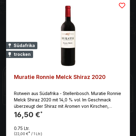
Südafrika
trocken
Muratie Ronnie Melck Shiraz 2020
Rotwein aus Südafrika - Stellenbosch. Muratie Ronnie
Melck Shiraz 2020 mit 14,0 % vol. Im Geschmack
überzeugt der Shiraz mit Aromen von Kirschen,
Himbeeren und Vanille. Seine Tannine sind
16,50 €
*
außerordentlich gut eingebunden und er besitzt
einen kräftigen, lange Nachhall.
0.75 Ltr.
*
(22,00 €
/ 1 Ltr.)