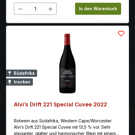
Produkt Anzahl: Gib den gewünschten 
In den Warenkorb
Südafrika
trocken
Alvi’s Drift 221 Special Cuvee 2022
Rotwein aus Südafrika, Western Cape/Worcester.
Alvi’s Drift 221 Special Cuvee mit 13,5 % vol. Sehr
eleganter, glatter und harmonischer Wein mit einem