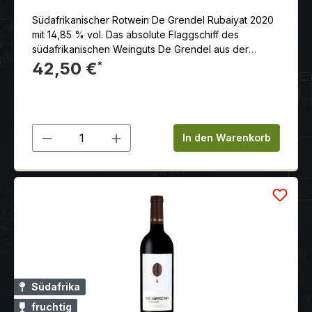
Südafrikanischer Rotwein De Grendel Rubaiyat 2020
mit 14,85 % vol. Das absolute Flaggschiff des
südafrikanischen Weinguts De Grendel aus der
Region Durbanville (Coastal Region).
42,50 €
*
Produkt Anzahl: Gib den gewünschten 
In den Warenkorb
Südafrika
fruchtig