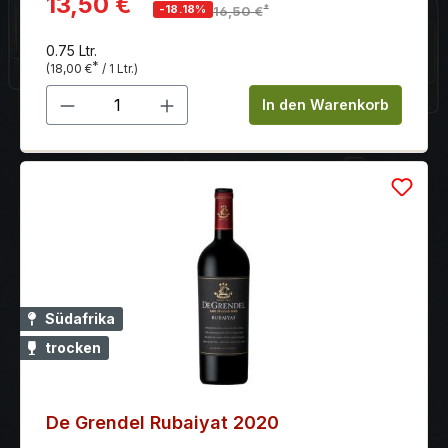
13,50 €
*
-18.18%
16,50 €
0.75 Ltr.
*
(18,00 €
/ 1 Ltr.)
Produkt Anzahl: Gib den gewünschten 
In den Warenkorb
Südafrika
trocken
De Grendel Rubaiyat 2020