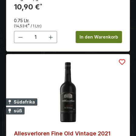
intensiven Mundgefühl und einem langen Nachhall.
10,90 €
*
0.75 Ltr.
*
(14,53 €
/ 1 Ltr.)
Produkt Anzahl: Gib den gewünschten 
In den Warenkorb
Südafrika
süß
Allesverloren Fine Old Vintage 2021