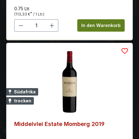
0.75 Ltr.
*
(113,33 €
/ 1 Ltr.)
Produkt Anzahl: Gib den gewünschten 
In den Warenkorb
Südafrika
trocken
Middelvlei Estate Momberg 2019