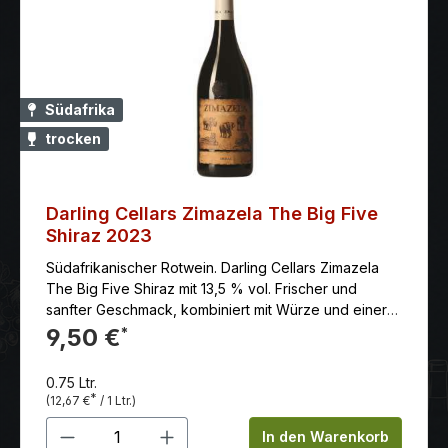
Südafrika
trocken
Darling Cellars Zimazela The Big Five
Shiraz 2023
Südafrikanischer Rotwein. Darling Cellars Zimazela
The Big Five Shiraz mit 13,5 % vol. Frischer und
sanfter Geschmack, kombiniert mit Würze und einer
guten Struktur.
9,50 €
*
0.75 Ltr.
*
(12,67 €
/ 1 Ltr.)
Produkt Anzahl: Gib den gewünschten 
In den Warenkorb