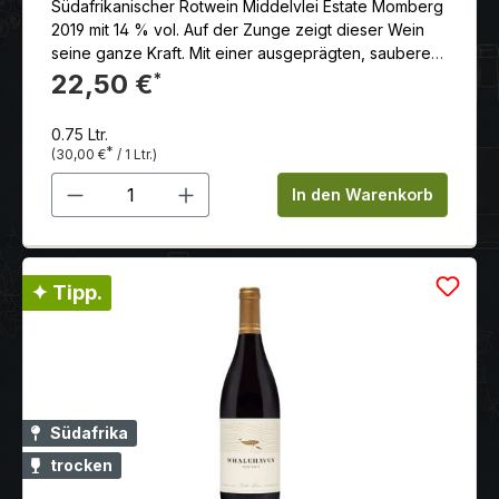
Südafrikanischer Rotwein Middelvlei Estate Momberg
2019 mit 14 % vol. Auf der Zunge zeigt dieser Wein
seine ganze Kraft. Mit einer ausgeprägten, sauberen
Struktur an der sich ein voller, dichtbepackter
22,50 €
*
Früchtekrob anschließt. Der Wein ist durchgehend
komplex und verweilt lange am Gaumen.
0.75 Ltr.
*
(30,00 €
/ 1 Ltr.)
Produkt Anzahl: Gib den gewünschten 
In den Warenkorb
✦ Tipp.
Südafrika
trocken