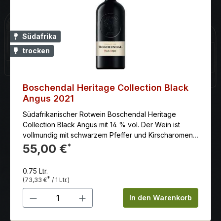
Südafrika
trocken
Boschendal Heritage Collection Black
Angus 2021
Südafrikanischer Rotwein Boschendal Heritage
Collection Black Angus mit 14 % vol. Der Wein ist
vollmundig mit schwarzem Pfeffer und Kirscharomen
in der Nase und einem reichen und komplexen
55,00 €
*
Gaumen.
0.75 Ltr.
*
(73,33 €
/ 1 Ltr.)
Produkt Anzahl: Gib den gewünschten 
In den Warenkorb