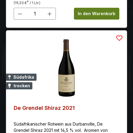
*
(19,33 €
/ 1 Ltr.)
Produkt Anzahl: Gib den gewünschten 
In den Warenkorb
Südafrika
trocken
De Grendel Shiraz 2021
Südafrikanischer Rotwein aus Durbanville, De
Grendel Shiraz 2021 mit 14,5 % vol. Aromen von