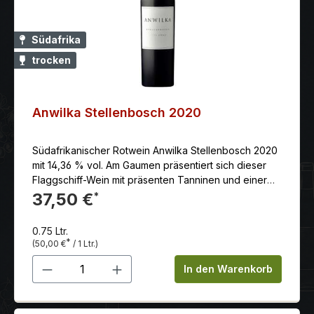
Südafrika
trocken
Anwilka Stellenbosch 2020
Südafrikanischer Rotwein Anwilka Stellenbosch 2020
mit 14,36 % vol. Am Gaumen präsentiert sich dieser
Flaggschiff-Wein mit präsenten Tanninen und einer
wunderbaren Textur, ausgewogen und komplex, mit
37,50 €
*
einem langen, reichhaltigen Abgang. Ein lagerfähiger
Wein, der schon jetzt und in vielen Jahren begeistern
0.75 Ltr.
wird.
*
(50,00 €
/ 1 Ltr.)
Produkt Anzahl: Gib den gewünschten 
In den Warenkorb