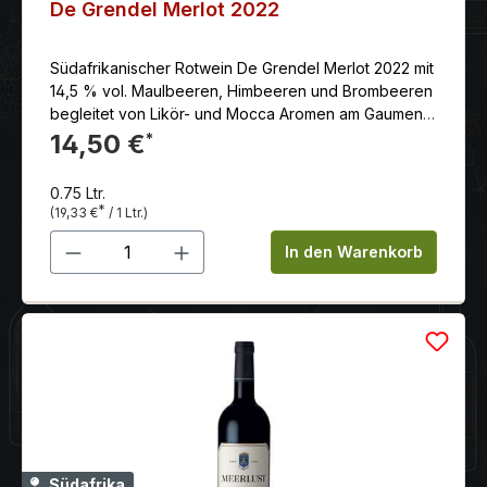
De Grendel Merlot 2022
Südafrikanischer Rotwein De Grendel Merlot 2022 mit
14,5 % vol. Maulbeeren, Himbeeren und Brombeeren
begleitet von Likör- und Mocca Aromen am Gaumen.
Ein gut integrierter Barriqueton verleiht dem Wein
14,50 €
*
Eleganz und Länge
0.75 Ltr.
*
(19,33 €
/ 1 Ltr.)
Produkt Anzahl: Gib den gewünschten 
In den Warenkorb
Südafrika