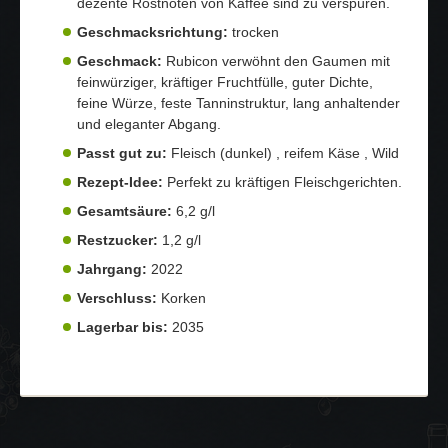
dezente Röstnoten von Kaffee sind zu verspüren.
Geschmacksrichtung:
trocken
Geschmack:
Rubicon verwöhnt den Gaumen mit
feinwürziger, kräftiger Fruchtfülle, guter Dichte,
feine Würze, feste Tanninstruktur, lang anhaltender
und eleganter Abgang.
Passt gut zu:
Fleisch (dunkel) , reifem Käse , Wild
Rezept-Idee:
Perfekt zu kräftigen Fleischgerichten.
Gesamtsäure:
6,2 g/l
Restzucker:
1,2 g/l
Jahrgang:
2022
Verschluss:
Korken
Lagerbar bis:
2035