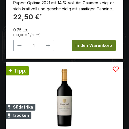
Rupert Optima 2021 mit 14 % vol. Am Gaumen zeigt er
sich kraftvoll und geschmeidig mit samtigen Tanninen.
Aromen von reifen Kirschen, Blaubeeren und
22,50 €
*
Veilchen dominieren den Geschmack, gefolgt von
Nuancen von Schokolade, Vanille und Mokka. Der
0.75 Ltr.
Abgang ist lang und anhaltend, mit einer
*
(30,00 €
/ 1 Ltr.)
mineralischen Note, die für eine schöne Frische sorgt.
Produkt Anzahl: Gib den gewünschten 
In den Warenkorb
✦ Tipp.
Südafrika
trocken