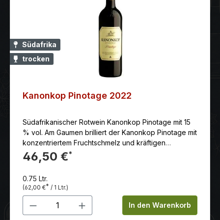
Südafrika
trocken
Kanonkop Pinotage 2022
Südafrikanischer Rotwein Kanonkop Pinotage mit 15
% vol. Am Gaumen brilliert der Kanonkop Pinotage mit
konzentriertem Fruchtschmelz und kräftigen
Tanninen.
46,50 €
*
0.75 Ltr.
*
(62,00 €
/ 1 Ltr.)
Produkt Anzahl: Gib den gewünschten 
In den Warenkorb