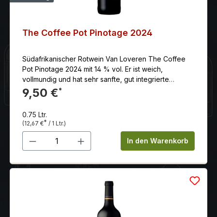
The Coffee Pot Pinotage 2024
Südafrikanischer Rotwein Van Loveren The Coffee
Pot Pinotage 2024 mit 14 % vol. Er ist weich,
vollmundig und hat sehr sanfte, gut integrierte
Tannine.
9,50 €
*
0.75 Ltr.
*
(12,67 €
/ 1 Ltr.)
Produkt Anzahl: Gib den gewünschten 
In den Warenkorb