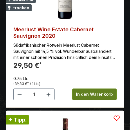
trocken
Meerlust Wine Estate Cabernet
Sauvignon 2020
Südafrikanischer Rotwein Meerlust Cabernet
Sauvignon mit 14,5 % vol. Wunderbar ausbalanciert
mit einer schönen Präzision hinsichtlich dem Einsatz
von Barrique.
29,50 €
*
0.75 Ltr.
*
(39,33 €
/ 1 Ltr.)
Produkt Anzahl: Gib den gewünschten 
In den Warenkorb
✦ Tipp.