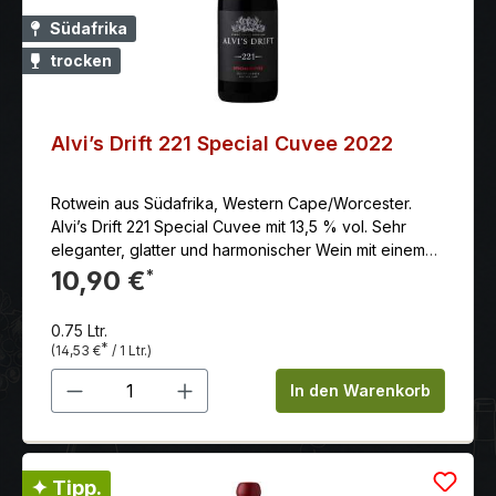
Südafrika
trocken
Alvi’s Drift 221 Special Cuvee 2022
Rotwein aus Südafrika, Western Cape/Worcester.
Alvi’s Drift 221 Special Cuvee mit 13,5 % vol. Sehr
eleganter, glatter und harmonischer Wein mit einem
intensiven Mundgefühl und einem langen Nachhall.
10,90 €
*
0.75 Ltr.
*
(14,53 €
/ 1 Ltr.)
Produkt Anzahl: Gib den gewünschten 
In den Warenkorb
✦ Tipp.