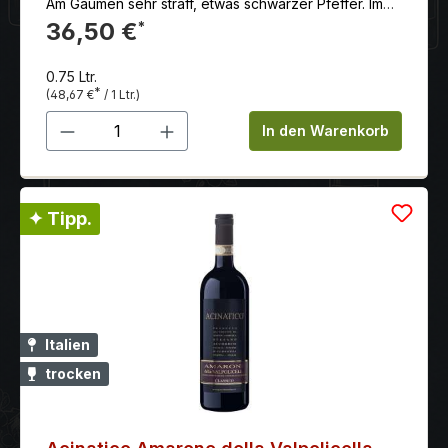
Am Gaumen sehr straff, etwas schwarzer Pfeffer. Im
Nachhall sehr reife, weiche Tanine - gestützt durch
36,50 €
*
eine frische Säure die typisch für einen Valpolicella
Wein ist.
0.75 Ltr.
*
(48,67 €
/ 1 Ltr.)
Produkt Anzahl: Gib den gewünschten 
In den Warenkorb
✦ Tipp.
Italien
trocken