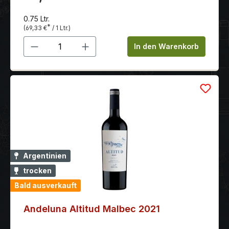
dominierenden Noten von Kirschen, Heidelbeeren
und Lebkuchen.
0.75 Ltr.
*
(69,33 €
/ 1 Ltr.)
Produkt Anzahl: Gib den gewünschten 
In den Warenkorb
Argentinien
trocken
Bald ausverkauft
Andeluna Altitud Malbec 2021