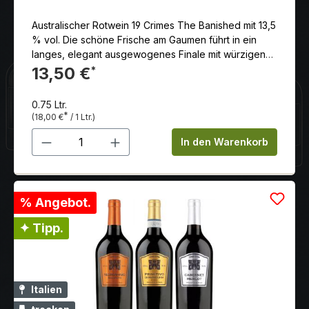
Australischer Rotwein 19 Crimes The Banished mit 13,5
% vol. Die schöne Frische am Gaumen führt in ein
langes, elegant ausgewogenes Finale mit würzigen
Anklängen von Lakritz, feiner Eiche und einem Hauch
13,50 €
*
Schokolade. Hergestellt aus Cabernet Sauvignon,
Grenache und Shiraz.
0.75 Ltr.
*
(18,00 €
/ 1 Ltr.)
Produkt Anzahl: Gib den gewünschten 
In den Warenkorb
% Angebot.
✦ Tipp.
Italien