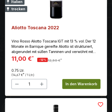
Italien
trocken
Aliotto Toscana 2022
Vino Rosso Aliotto Toscana IGT mit 13 % vol. Der 12
Monate im Barrique gereifte Aliotto ist strukturiert,
abgerundet mit süßen Tanninen und verwöhnt mit
einem wunderbar ausgewogenen, intensiven
11,00 €
*
*
-12%
12,50 €
Abgang. Land: Italien Anbaugebiet: Toskana Jahr:
2022 Erzeuger: Tenuta Podernovo Rebsorten: 60%
0.75 Ltr.
Sangiovese, 40% Merlot & Cabernet Farbe: rot
*
(14,67 €
/ 1 Ltr.)
Reifegrad: Genießen und Lagerungsfähig
Produkt Anzahl: Gib den gewünschten 
Beschreibung: Ein dunkel rubinroter Wein mit
In den Warenkorb
eleganten Fruchtnoten, kombiniert mit balsamischen
und mineralischen Tönen im schönen Gleichgewicht.
Der 12 Monate im Barrique gereifte Aliotto ist
strukturiert, abgerundet mit süßen Tanninen und
verwöhnt mit einem wunderbar ausgewogenen,