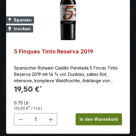
kraftvolle Cuvée, die mit tiefen Beerenaromen,
samtigem Merlot und der eleganten Struktur des
Cabernet Sauvignon zu einem absolut harmonischen
Spanien
Genuss verschmilzt.
trocken
5 Finques Tinto Reserva 2019
Spanischer Rotwein Castillo Perelada 5 Fincas Tinto
Reserva 2019 mit 14 % vol. Dunkles, sattes Rot;
intensive, komplexe Waldfrüchte, Anklänge von
Vanille, Kaffee und Tabak; feinwürzige Frucht;
19,50 €
*
zartsüßlich; feinkörniges Tannin, perfekt
ausgewogen; lang anhaltend; elegant und
0.75 Ltr.
stilvollAnbaugebiet: Das Anbaugebiet Empordà –
*
(26,00 €
/ 1 Ltr.)
Costa Brava liegt am nord-östlichen Ende Spaniens.
Produkt Anzahl: Gib den gewünschten 
Nachdem der Weinbau durch die Reblaus im 19.
In den Warenkorb
Jahrhundert fast vollständig zerstört wurde, erholte
sich die kleine Region erst allmählich von dieser