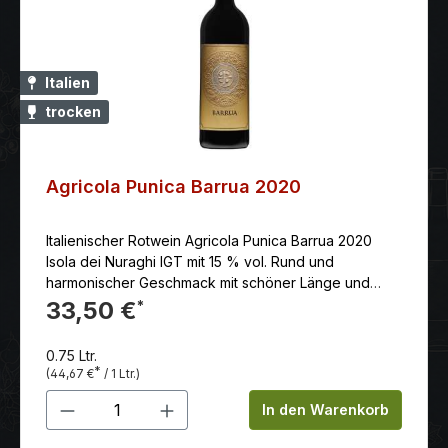
Lagerfähig: + 8 Jahren Kurzbeschreibung /
Weinkartentext: Aus dem Herzen der Classico-Zone
und von meist hochgelegenen Parzellen kommt
dieser Ripasso Valpolicella Superiore. Er ist kräftiger
Italien
und stoffiger als der normale Valpolicella, war fast ein
trocken
Jahr im Holzfass und verströmt ein reichhaltiges
Aroma von Kirschen, Gewürzen, getrocknete Früchte,
ganz mildes Tannin, saftig-süffig. Erzeuger: Azienda
Agricola Stefano Accordini
Agricola Punica Barrua 2020
Italienischer Rotwein Agricola Punica Barrua 2020
Isola dei Nuraghi IGT mit 15 % vol. Rund und
harmonischer Geschmack mit schöner Länge und
leicht herbalem Nachhall nach Minze und Myrthe.
33,50 €
*
0.75 Ltr.
*
(44,67 €
/ 1 Ltr.)
Produkt Anzahl: Gib den gewünschten 
In den Warenkorb