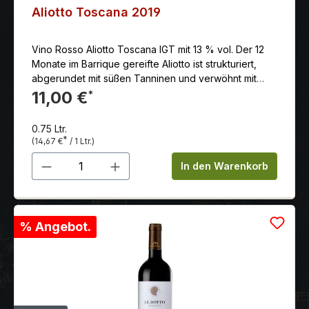
Aliotto Toscana 2019
Vino Rosso Aliotto Toscana IGT mit 13 % vol. Der 12
Monate im Barrique gereifte Aliotto ist strukturiert,
abgerundet mit süßen Tanninen und verwöhnt mit
einem wunderbar ausgewogenen, intensiven
11,00 €
*
Abgang. Land: Italien Anbaugebiet: Toskana Jahr:
2019 Erzeuger: Tenuta Podernovo Rebsorten: 60%
0.75 Ltr.
Sangiovese, 40% Merlot & Cabernet Farbe: rot
*
(14,67 €
/ 1 Ltr.)
Reifegrad: Genießen und Lagerungsfähig
Produkt Anzahl: Gib den gewünschten 
Beschreibung: Ein dunkel rubinroter Wein mit
In den Warenkorb
eleganten Fruchtnoten, kombiniert mit balsamischen
und mineralischen Tönen im schönen Gleichgewicht.
Der 12 Monate im Barrique gereifte Aliotto ist
strukturiert, abgerundet mit süßen Tanninen und
% Angebot.
verwöhnt mit einem wunderbar ausgewogenen,
intensiven Abgang. Alkoholgehalt: 13.50 % schon
trinkbar: sehr gut vorher öffnen: ja lagerungsfähig bis
(mind.): 2025