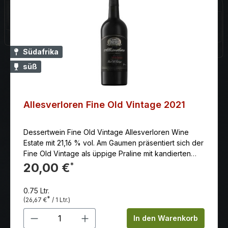
intensiven Abgang. Alkoholgehalt: 13.50 % schon
trinkbar: sehr gut vorher öffnen: ja lagerungsfähig bis
(mind.): 2025
Südafrika
süß
Allesverloren Fine Old Vintage 2021
Dessertwein Fine Old Vintage Allesverloren Wine
Estate mit 21,16 % vol. Am Gaumen präsentiert sich der
Fine Old Vintage als üppige Praline mit kandierten
Orangenschalen in einem wunderbaren
20,00 €
*
Gleichgewicht zwischen Säure und Alkohol.
Anbaugebiet: Das Swartland befindet sich nördlich
0.75 Ltr.
von Paarl in einer warmen Gegend mit geringer
*
(26,67 €
/ 1 Ltr.)
Niederschlagsmenge. Das Anbaugebiet entwickelt
Produkt Anzahl: Gib den gewünschten 
zunehmend einen exzellenten Ruf für Rotweine.
In den Warenkorb