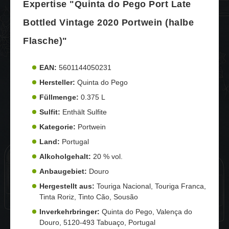
Expertise "Quinta do Pego Port Late
Bottled Vintage 2020 Portwein (halbe
Flasche)"
EAN:
5601144050231
Hersteller:
Quinta do Pego
Füllmenge:
0.375 L
Sulfit:
Enthält Sulfite
Kategorie:
Portwein
Land:
Portugal
Alkoholgehalt:
20 % vol.
Anbaugebiet:
Douro
Hergestellt aus:
Touriga Nacional, Touriga Franca,
Tinta Roriz, Tinto Cão, Sousão
Inverkehrbringer:
Quinta do Pego, Valença do
Douro, 5120-493 Tabuaço, Portugal