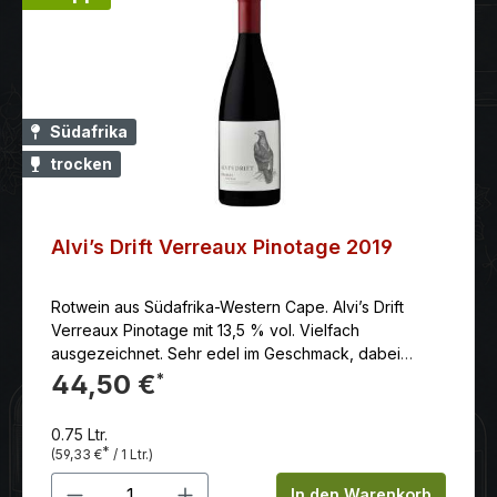
Südafrika
trocken
Alvi’s Drift Verreaux Pinotage 2019
Rotwein aus Südafrika-Western Cape. Alvi’s Drift
Verreaux Pinotage mit 13,5 % vol. Vielfach
ausgezeichnet. Sehr edel im Geschmack, dabei
ungemein harmonisch rund mit perfekt
44,50 €
*
eingewobenen Tanninen.
0.75 Ltr.
*
(59,33 €
/ 1 Ltr.)
Produkt Anzahl: Gib den gewünschten 
In den Warenkorb