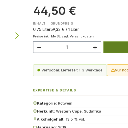
44,50 €
INHALT:
GRUNDPREIS
0.75 Liter
59,33 € / 1 Liter
Preise inkl. MwSt. zzgl. Versandkosten.
Produkt Anzahl: Gib den gew
Verfügbar. Lieferzeit 1-3 Werktage
Nur no
EXPERTISE & DETAILS
Kategorie:
Rotwein
Herkunft:
Western Cape, Südafrika
Alkoholgehalt:
13,5 % vol.
Jahrgang:
2019