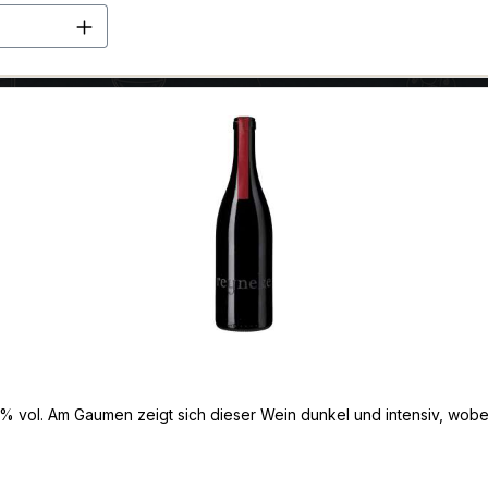
en Wert ein oder benutze die Schaltflä
 vol. Am Gaumen zeigt sich dieser Wein dunkel und intensiv, wobei