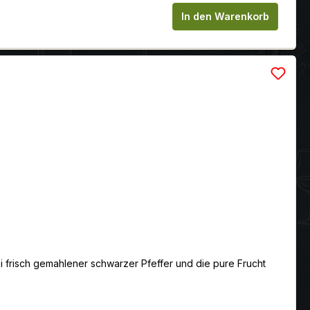
chen um die Anzahl zu erhöhen oder zu
In den Warenkorb
 frisch gemahlener schwarzer Pfeffer und die pure Frucht