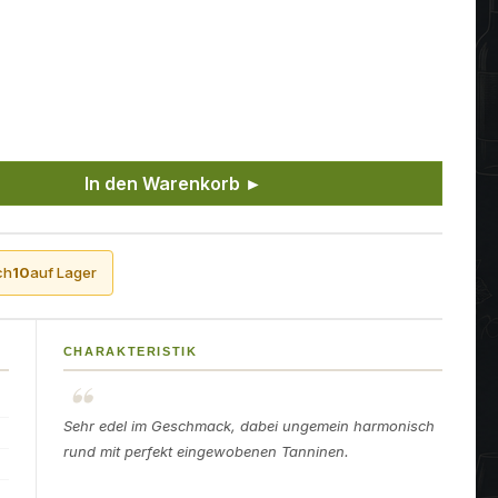
ünschten Wert ein oder benutze die Sch
In den Warenkorb ►
ch
10
auf Lager
CHARAKTERISTIK
Sehr edel im Geschmack, dabei ungemein harmonisch
rund mit perfekt eingewobenen Tanninen.