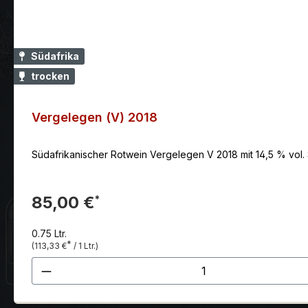
Südafrika
trocken
Vergelegen (V) 2018
Südafrikanischer Rotwein Vergelegen V 2018 mit 14,5 % vol. 
85,00 €
*
0.75 Ltr.
*
(113,33 €
/ 1 Ltr.)
Produkt Anzahl: Gib den gewünscht