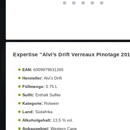
Expertise "Alvi’s Drift Verreaux Pinotage 20
EAN:
6009879631265
Hersteller:
Alvi’s Drift
Füllmenge:
0.75 L
Sulfit:
Enthält Sulfite
Kategorie:
Rotwein
Land:
Südafrika
Alkoholgehalt:
13,5 % vol.
Anbaugebiet:
Western Cape