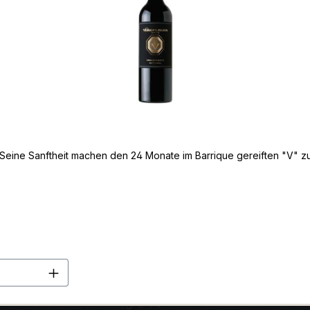
Seine Sanftheit machen den 24 Monate im Barrique gereiften "V" zu 
en Wert ein oder benutze die Schaltflä