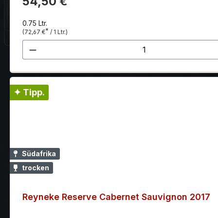
54,50 €
0.75 Ltr.
*
(72,67 €
/ 1 Ltr.)
Produkt Anzahl: Gib den gewünscht
✦ Tipp.
Südafrika
trocken
Reyneke Reserve Cabernet Sauvignon 2017