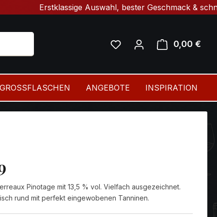
Erstklassige Auswahl, bester Geschmack & schnelle Lief
0,00 €
Ware
GROSSFLASCHEN
ANGEBOTE
INSPIRATION
9
Verreaux Pinotage mit 13,5 % vol. Vielfach ausgezeichnet.
sch rund mit perfekt eingewobenen Tanninen.