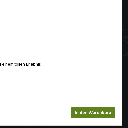
einem tollen Erlebnis.
chen um die Anzahl zu erhöhen oder zu
In den Warenkorb