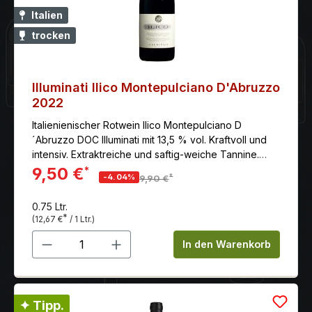
Italien
trocken
Illuminati Ilico Montepulciano D'Abruzzo
2022
Italienienischer Rotwein Ilico Montepulciano D
´Abruzzo DOC Illuminati mit 13,5 % vol. Kraftvoll und
intensiv. Extraktreiche und saftig-weiche Tannine.
Langer Abgang. Hier günstig online kaufen.
9,50 €
*
*
-4.04%
9,90 €
0.75 Ltr.
*
(12,67 €
/ 1 Ltr.)
Produkt Anzahl: Gib den gewünschten 
In den Warenkorb
✦ Tipp.