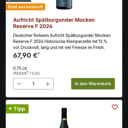
Bald ausverkauft
Aufricht Spätburgunder Mocken
Reserve F 2024
Deutscher Rotwein Aufricht Spätburgunder Mocken
Reserve F 2024 Historische Kleinparzelle mit 13 %
vol. Druckvoll, lang und mit viel Finesse im Finish.
67,90 €
*
0.75 Ltr.
*
(90,53 €
/ 1 Ltr.)
Produkt Anzahl: Gib den gewünschten 
In den Warenkorb
✦ Tipp.