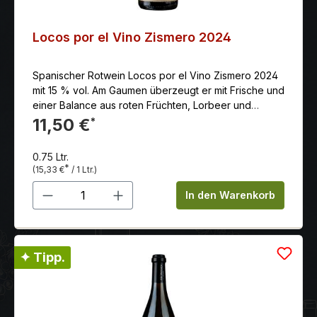
Locos por el Vino Zismero 2024
Spanischer Rotwein Locos por el Vino Zismero 2024
mit 15 % vol. Am Gaumen überzeugt er mit Frische und
einer Balance aus roten Früchten, Lorbeer und
dezenten Röstaromen. Der Nachgeschmack ist
11,50 €
*
langanhaltend und einladend.
0.75 Ltr.
*
(15,33 €
/ 1 Ltr.)
Produkt Anzahl: Gib den gewünschten 
In den Warenkorb
✦ Tipp.