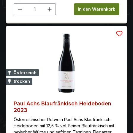
Produkt Anzahl: Gib den gewünschten 
In den Warenkorb
Österreich
trocken
Paul Achs Blaufränkisch Heideboden
2023
Österreichischer Rotwein Paul Achs Blaufränkisch
Heideboden mit 12,5 % vol. Feiner Blaufränkisch mit
typischer Würze und saftigen Tanninen. Eleganter,