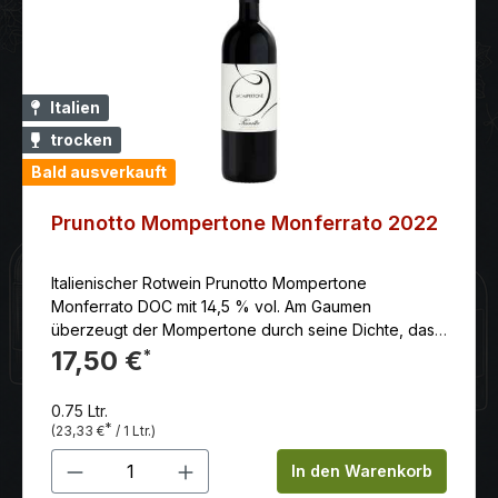
Italien
trocken
Bald ausverkauft
Prunotto Mompertone Monferrato 2022
Italienischer Rotwein Prunotto Mompertone
Monferrato DOC mit 14,5 % vol. Am Gaumen
überzeugt der Mompertone durch seine Dichte, das
sanfte Tannin, Eleganz und gute und geschmackvolle
17,50 €
*
Länge.
0.75 Ltr.
*
(23,33 €
/ 1 Ltr.)
Produkt Anzahl: Gib den gewünschten 
In den Warenkorb