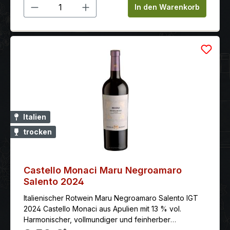
Produkt Anzahl: Gib den gewünschten 
In den Warenkorb
Italien
trocken
Castello Monaci Maru Negroamaro
Salento 2024
Italienischer Rotwein Maru Negroamaro Salento IGT
2024 Castello Monaci aus Apulien mit 13 % vol.
Harmonischer, vollmundiger und feinherber