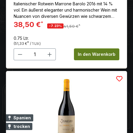
Italienischer Rotwein Marrone Barolo 2016 mit 14 %
vol. Ein äußerst eleganter und harmonischer Wein mit
Nuancen von diversen Gewürzen wie schwarzem
Pfeffer und Trüffel.
38,50 €
*
*
-7.23%
41,50 €
0.75 Ltr.
*
(51,33 €
/ 1 Ltr.)
Produkt Anzahl: Gib den gewünschten 
In den Warenkorb
Spanien
trocken