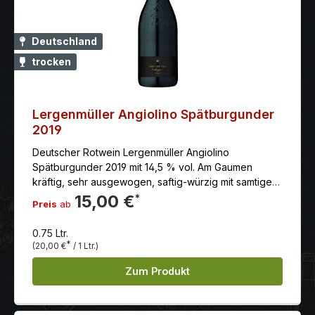
Deutschland
trocken
Lergenmüller Angiolino Spätburgunder
2019
Deutscher Rotwein Lergenmüller Angiolino
Spätburgunder 2019 mit 14,5 % vol. Am Gaumen
kräftig, sehr ausgewogen, saftig-würzig mit samtiger
Textur. Schöne Länge.
15,00 €
*
Preis
ab
0.75 Ltr.
*
(20,00 €
/ 1 Ltr.)
Zum Produkt