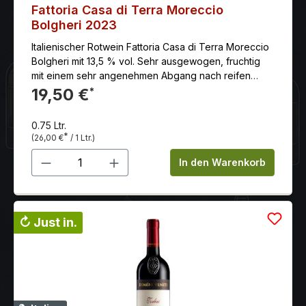
Fattoria Casa di Terra Moreccio
Bolgheri 2023
Italienischer Rotwein Fattoria Casa di Terra Moreccio
Bolgheri mit 13,5 % vol. Sehr ausgewogen, fruchtig
mit einem sehr angenehmen Abgang nach reifen
roten Beeren.
19,50 €
*
0.75 Ltr.
*
(26,00 €
/ 1 Ltr.)
Produkt Anzahl: Gib den gewünschten 
In den Warenkorb
↻ Just in.