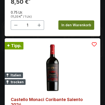
Negroamaro mit angenehmer, runder Geschmack und
8,50 €
*
ausgezeichneter Struktur.
0.75 Ltr.
*
(11,33 €
/ 1 Ltr.)
Produkt Anzahl: Gib den gewünschten 
In den Warenkorb
✦ Tipp.
Italien
trocken
Castello Monaci Coribante Salento
2024