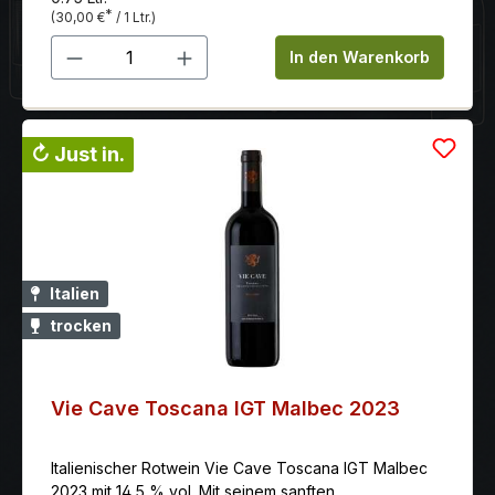
*
(30,00 €
/ 1 Ltr.)
Produkt Anzahl: Gib den gewünschten 
In den Warenkorb
↻ Just in.
Italien
trocken
Vie Cave Toscana IGT Malbec 2023
Italienischer Rotwein Vie Cave Toscana IGT Malbec
2023 mit 14,5 % vol. Mit seinem sanften,