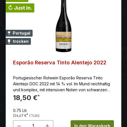
↻ Just in.
Portugal
trocken
Esporão Reserva Tinto Alentejo 2022
Portugiesischer Rotwein Esporão Reserva Tinto
Alentejo DOC 2022 mit 14 % vol. Im Mund reichhaltig
und komplex, mit intensiven Noten von schwarzen
Früchten und Gewürzen. Langer und anhaltender
18,50 €
*
Abgang.
0.75 Ltr.
*
(24,67 €
/ 1 Ltr.)
Produkt Anzahl: Gib den gewünschten 
In den Warenkorb