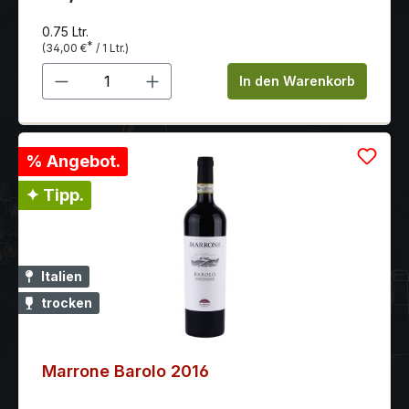
0.75 Ltr.
*
(34,00 €
/ 1 Ltr.)
Produkt Anzahl: Gib den gewünschten 
In den Warenkorb
% Angebot.
✦ Tipp.
Italien
trocken
Marrone Barolo 2016