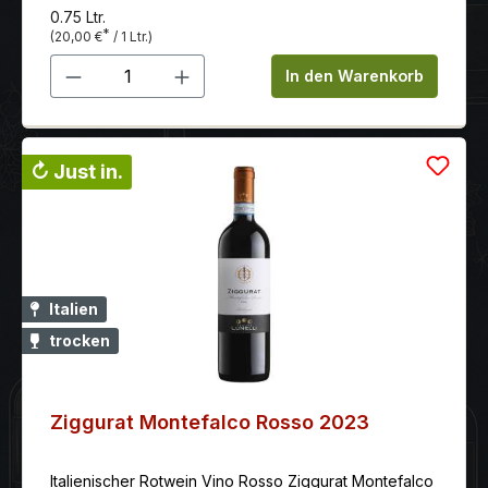
0.75 Ltr.
*
(20,00 €
/ 1 Ltr.)
Produkt Anzahl: Gib den gewünschten 
In den Warenkorb
↻ Just in.
Italien
trocken
Ziggurat Montefalco Rosso 2023
Italienischer Rotwein Vino Rosso Ziggurat Montefalco