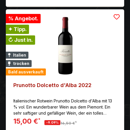
% Angebot.
✦ Tipp.
↻ Just in.
Italien
trocken
Bald ausverkauft
Prunotto Dolcetto d'Alba 2022
Italienischer Rotwein Prunotto Dolcetto d'Alba mit 13
% vol. Ein wunderbarer Wein aus dem Piemont. Ein
sehr saftiger und gefälliger Wein, der ein tolles
Gleichgewicht zwischen Frucht, Säure, Mineralität und
15,00 €
*
*
-9.09%
16,50 €
Frische bietet.