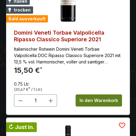
Italien
trocken
Bald ausverkauft
Domini Veneti Torbae Valpolicella
Ripasso Classico Superiore 2021
Italienischer Rotwein Domini Veneti Torbae
Valpolicella DOC Ripasso Classico Superiore 2021 mit
13,5 % vol. Harmonischer, voller und samtiger
Geschmack.
15,50 €
*
0.75 Ltr.
*
(20,67 €
/ 1 Ltr.)
Produkt Anzahl: Gib den gewünschten 
In den Warenkorb
↻ Just in.