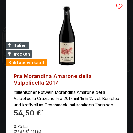
Februar auf Holzgitterwerken leicht gedörrt.Der Wein
reift über drei Jahre in Fässern aus Slawonien-Eiche.
Italien
trocken
Bald ausverkauft
Pra Morandina Amarone della
Valpolicella 2017
Italienischer Rotwein Morandina Amarone della
Valpolicella Graziano Pra 2017 mit 16,5 % vol. Komplex
und kraftvoll im Geschmack, mit samtigen Tanninen.
54,50 €
*
0.75 Ltr.
*
(72,67 €
/ 1 Ltr.)