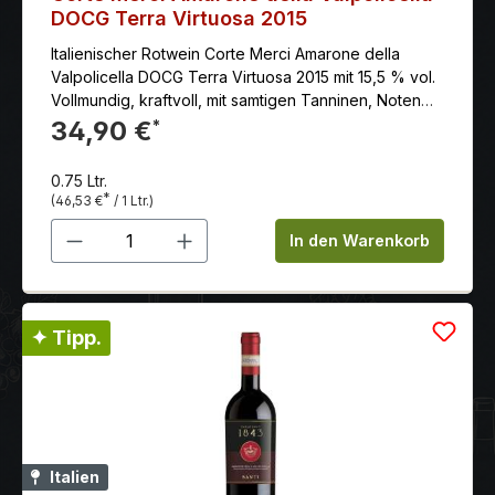
DOCG Terra Virtuosa 2015
Italienischer Rotwein Corte Merci Amarone della
Valpolicella DOCG Terra Virtuosa 2015 mit 15,5 % vol.
Vollmundig, kraftvoll, mit samtigen Tanninen, Noten
von getrockneten Früchten, Gewürzen, Mineralität
34,90 €
*
und einem langen Abgang
0.75 Ltr.
*
(46,53 €
/ 1 Ltr.)
Produkt Anzahl: Gib den gewünschten 
In den Warenkorb
✦ Tipp.
Italien