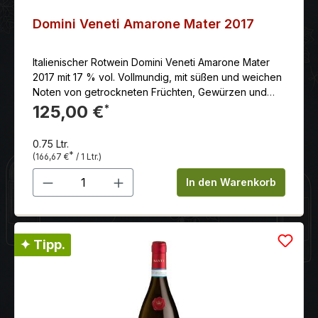
Domini Veneti Amarone Mater 2017
Italienischer Rotwein Domini Veneti Amarone Mater
2017 mit 17 % vol. Vollmundig, mit süßen und weichen
Noten von getrockneten Früchten, Gewürzen und
Tabak.
125,00 €
*
0.75 Ltr.
*
(166,67 €
/ 1 Ltr.)
Produkt Anzahl: Gib den gewünschten 
In den Warenkorb
✦ Tipp.