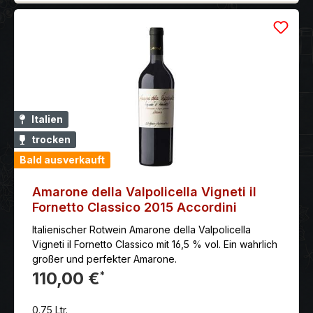
Traubensorten Corvina Veronese, Rondinella und
Molinara erzeugt. Amarone wird aus selektierten
Trauben erzeugt, auf Strohmatten getrocknet und
erst im Frühjahr in rosiniertem Zustand gekeltert
wurden. So wird eine höhere Konzentration erreicht.
Beschreibung: Leuchtendes Rubinrot; feinwürzige
Aromen von Kaffee, Tabak und Vanille, reifen
schwarzen Beerenfrüchten, Anklänge von
Italien
Bitterschokolade; herzhafte Fruchtfülle, feste
trocken
Tanninstruktur, anhaltend, nuancenreich; ein
klassischer Amarone aus gutem Hause!
Bald ausverkauft
Amarone della Valpolicella Vigneti il
Fornetto Classico 2015 Accordini
Italienischer Rotwein Amarone della Valpolicella
Vigneti il Fornetto Classico mit 16,5 % vol. Ein wahrlich
großer und perfekter Amarone.
110,00 €
*
0.75 Ltr.