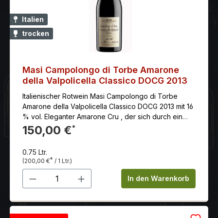
Italien
trocken
Masi Campolongo di Torbe Amarone
della Valpolicella Classico DOCG 2013
Italienischer Rotwein Masi Campolongo di Torbe
Amarone della Valpolicella Classico DOCG 2013 mit 16
% vol. Eleganter Amarone Cru , der sich durch ein
rundes Mandelaroma sowie große Intensität und
150,00 €
*
Ausgewogenheit auszeichnet.
0.75 Ltr.
*
(200,00 €
/ 1 Ltr.)
Produkt Anzahl: Gib den gewünschten 
In den Warenkorb