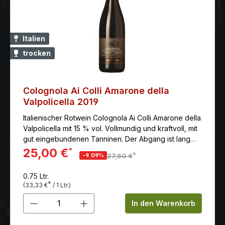
Italien
trocken
Colognola Ai Colli Amarone della
Valpolicella 2019
Italienischer Rotwein Colognola Ai Colli Amarone della
Valpolicella mit 15 % vol. Vollmundig und kraftvoll, mit
gut eingebundenen Tanninen. Der Abgang ist lang
und anhaltend. Dieser charaktervolle Amarone stammt
25,00 €
*
*
-9.09%
27,50 €
aus dem Valpolicella, nördlich von Verona, aus der
hügeligen Landschaft Venetiens. Klassifizierung:
0.75 Ltr.
Denominazione di Origine Controllata entspricht
*
(33,33 €
/ 1 Ltr.)
einem Qualitätswein bestimmter Anbaugebiete.
Produkt Anzahl: Gib den gewünschten 
Bodenbeschaffenheit: Kalkhaltige
In den Warenkorb
Lehmverwitterungsböden. Rebsorten: Der Amarone
wird aus den klassischen, einheimischen roten