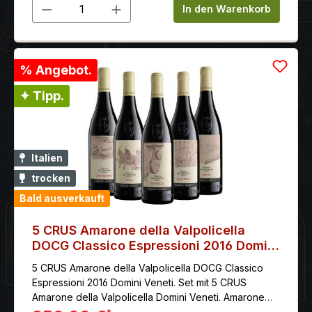
Produkt Anzahl: Gib den gewünschten 
In den Warenkorb
% Angebot.
✦ Tipp.
Italien
trocken
Bald ausverkauft
5 CRUS Amarone della Valpolicella
DOCG Classico Espressioni 2016 Domini
Veneti
5 CRUS Amarone della Valpolicella DOCG Classico
Espressioni 2016 Domini Veneti. Set mit 5 CRUS
Amarone della Valpolicella Domini Veneti. Amarone
Espressioni ist ein Set mit 5 verschiedenen Typen