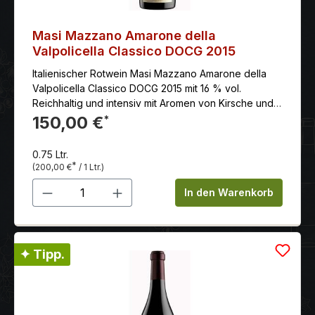
Masi Mazzano Amarone della
Valpolicella Classico DOCG 2015
Italienischer Rotwein Masi Mazzano Amarone della
Valpolicella Classico DOCG 2015 mit 16 % vol.
Reichhaltig und intensiv mit Aromen von Kirsche und
Beeren, guter Persistenz und weichen Tanninen
150,00 €
*
0.75 Ltr.
*
(200,00 €
/ 1 Ltr.)
Produkt Anzahl: Gib den gewünschten 
In den Warenkorb
✦ Tipp.