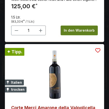
eleganten Charakter auf.
125,00 €
*
1.5 Ltr.
*
(83,33 €
/ 1 Ltr.)
Produkt Anzahl: Gib den gewünschten 
In den Warenkorb
✦ Tipp.
Italien
trocken
Corte Merci Amarone della Valpolicella