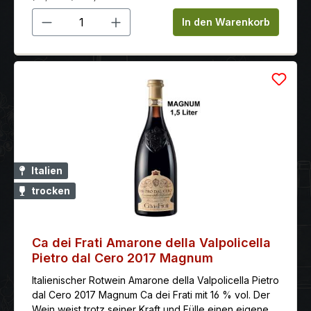
Produkt Anzahl: Gib den gewünschten 
In den Warenkorb
Italien
trocken
Ca dei Frati Amarone della Valpolicella
Pietro dal Cero 2017 Magnum
Italienischer Rotwein Amarone della Valpolicella Pietro
dal Cero 2017 Magnum Ca dei Frati mit 16 % vol. Der
Wein weist trotz seiner Kraft und Fülle einen eigenen