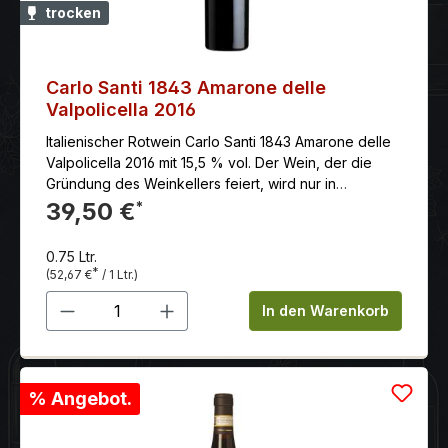
trocken
Carlo Santi 1843 Amarone delle
Valpolicella 2016
Italienischer Rotwein Carlo Santi 1843 Amarone delle
Valpolicella 2016 mit 15,5 % vol. Der Wein, der die
Gründung des Weinkellers feiert, wird nur in
begrenzter und nummerierten Mengen hergestellt.
39,50 €
*
0.75 Ltr.
*
(52,67 €
/ 1 Ltr.)
Produkt Anzahl: Gib den gewünschten 
In den Warenkorb
% Angebot.