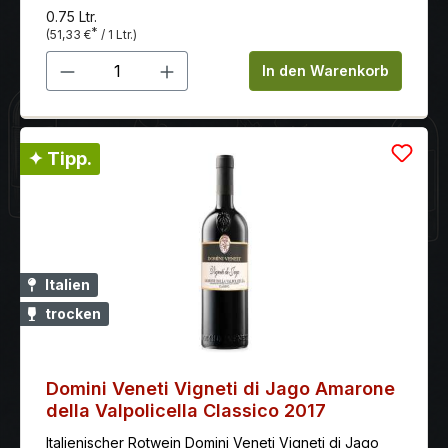
0.75 Ltr.
*
(51,33 €
/ 1 Ltr.)
Produkt Anzahl: Gib den gewünschten 
In den Warenkorb
✦ Tipp.
Italien
trocken
Domini Veneti Vigneti di Jago Amarone
della Valpolicella Classico 2017
Italienischer Rotwein Domini Veneti Vigneti di Jago