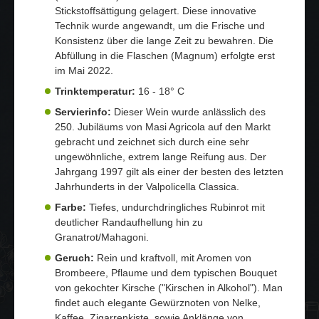
Stickstoffsättigung gelagert. Diese innovative
Technik wurde angewandt, um die Frische und
Konsistenz über die lange Zeit zu bewahren. Die
Abfüllung in die Flaschen (Magnum) erfolgte erst
im Mai 2022.
Trinktemperatur:
16 - 18° C
Servierinfo:
Dieser Wein wurde anlässlich des
250. Jubiläums von Masi Agricola auf den Markt
gebracht und zeichnet sich durch eine sehr
ungewöhnliche, extrem lange Reifung aus. Der
Jahrgang 1997 gilt als einer der besten des letzten
Jahrhunderts in der Valpolicella Classica.
Farbe:
Tiefes, undurchdringliches Rubinrot mit
deutlicher Randaufhellung hin zu
Granatrot/Mahagoni.
Geruch:
Rein und kraftvoll, mit Aromen von
Brombeere, Pflaume und dem typischen Bouquet
von gekochter Kirsche ("Kirschen in Alkohol"). Man
findet auch elegante Gewürznoten von Nelke,
Kaffee, Zigarrenkiste, sowie Anklänge von