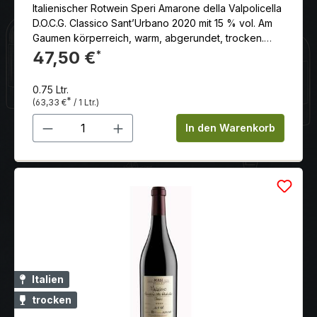
Italienischer Rotwein Speri Amarone della Valpolicella
D.O.C.G. Classico Sant’Urbano 2020 mit 15 % vol. Am
Gaumen körperreich, warm, abgerundet, trocken.
Bedeutender Wein rarer Eleganz, eignet sich gut für
47,50 €
*
die Alterung.
0.75 Ltr.
*
(63,33 €
/ 1 Ltr.)
Produkt Anzahl: Gib den gewünschten 
In den Warenkorb
Italien
trocken