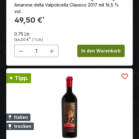
Amarone della Valpolicella Classico 2017 mit 16,5 %
vol.
49,50 €
*
0.75 Ltr.
*
(66,00 €
/ 1 Ltr.)
Produkt Anzahl: Gib den gewünschten 
In den Warenkorb
✦ Tipp.
Italien
trocken