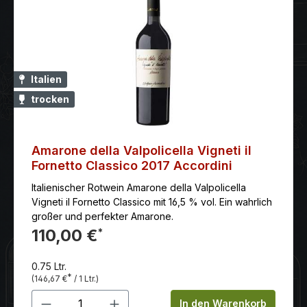
Italien
trocken
Amarone della Valpolicella Vigneti il
Fornetto Classico 2017 Accordini
Italienischer Rotwein Amarone della Valpolicella
Vigneti il Fornetto Classico mit 16,5 % vol. Ein wahrlich
großer und perfekter Amarone.
110,00 €
*
0.75 Ltr.
*
(146,67 €
/ 1 Ltr.)
Produkt Anzahl: Gib den gewünschten 
In den Warenkorb