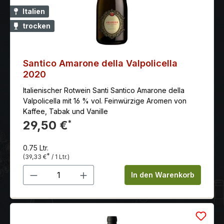
Italien
trocken
Santico Amarone della Valpolicella
2020
Italienischer Rotwein Santi Santico Amarone della
Valpolicella mit 16 % vol. Feinwürzige Aromen von
Kaffee, Tabak und Vanille
29,50 €
*
0.75 Ltr.
*
(39,33 €
/ 1 Ltr.)
Produkt Anzahl: Gib den gewünschten 
In den Warenkorb