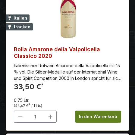
Werke über den Wein verfasste
Italien
trocken
Bolla Amarone della Valpolicella
Classico 2020
Italienischer Rotwein Amarone della Valpolicella mit 15
% vol. Die Silber-Medaille auf der International Wine
und Spirit Competition 2000 in London spricht für sich.
Ein großartiger Amarone mit einem Bouquet von
33,50 €
*
Sauerkirschen und Zitrusfrüchten. Nuancen von
Dörrpflaumen und Röstaromen runden den vollen
0.75 Ltr.
Geschmack dieses 3 Jahre in Fässern aus
*
(44,67 €
/ 1 Ltr.)
slawonischer Eiche gereiften Amarone ab.
Produkt Anzahl: Gib den gewünschten 
Serviertemperatur: 18.00 °C schon trinkbar: gut vorher
In den Warenkorb
öffnen: 3 Std. Weinbearbeitung: Die Rebsorten
werden auf dem Weinstock selektioniert und bis Mitte