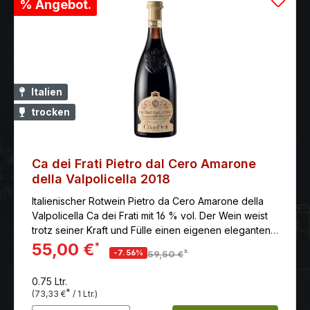
% Angebot.
Italien
trocken
Ca dei Frati Pietro dal Cero Amarone
della Valpolicella 2018
Italienischer Rotwein Pietro da Cero Amarone della
Valpolicella Ca dei Frati mit 16 % vol. Der Wein weist
trotz seiner Kraft und Fülle einen eigenen eleganten
Charakter auf. Ein Wein mit hervorragendem
55,00 €
*
*
-7.56%
59,50 €
Alterungspotenzial.
0.75 Ltr.
*
(73,33 €
/ 1 Ltr.)