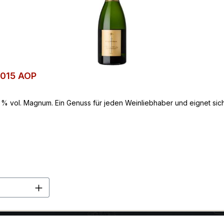
2015 AOP
% vol. Magnum. Ein Genuss für jeden Weinliebhaber und eignet sich
en Wert ein oder benutze die Schaltflä