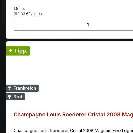
1.5 Ltr.
*
(83,33 €
/ 1 Ltr.)
Produkt Anzahl: Gib den gewünscht
✦ Tipp.
Frankreich
Brut
Champagne Louis Roederer Cristal 2008 Ma
Champagne Louis Roederer Cristal 2008 Magnum Eine Legende 