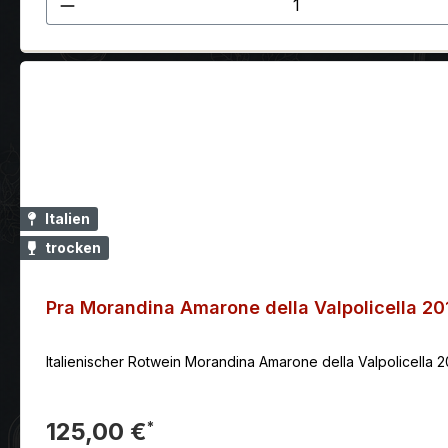
Produkt Anzahl: Gib den gewünscht
Italien
trocken
Pra Morandina Amarone della Valpolicella 
Italienischer Rotwein Morandina Amarone della Valpolicella 
125,00 €
*