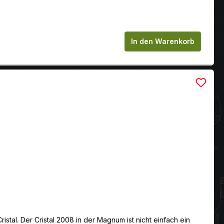
chen um die Anzahl zu erhöhen oder zu
In den Warenkorb
al. Der Cristal 2008 in der Magnum ist nicht einfach ein