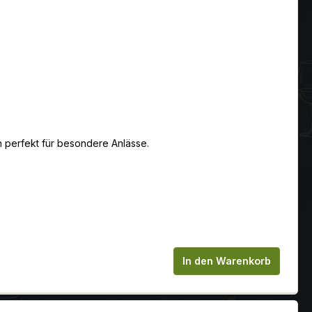
 perfekt für besondere Anlässe.
chen um die Anzahl zu erhöhen oder zu
In den Warenkorb