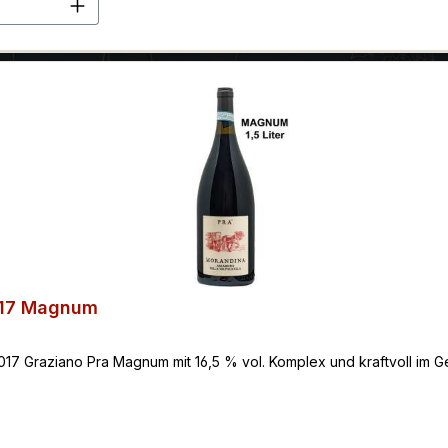
en Wert ein oder benutze die Schaltflä
2017 Magnum
2017 Graziano Pra Magnum mit 16,5 % vol. Komplex und kraftvoll im 