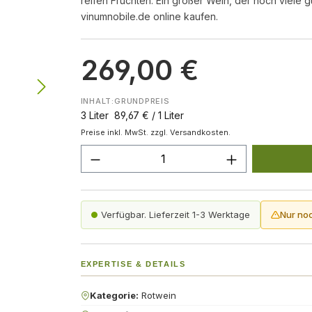
reifen Früchten. Ein großer Wein, der noch viele gu
vinumnobile.de online kaufen.
269,00 €
INHALT:
GRUNDPREIS
3 Liter
89,67 € / 1 Liter
Preise inkl. MwSt. zzgl. Versandkosten.
Produkt Anzahl: Gib den gew
Verfügbar. Lieferzeit 1-3 Werktage
Nur no
EXPERTISE & DETAILS
Kategorie:
Rotwein