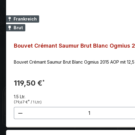
Frankreich
Brut
Bouvet Crémant Saumur Brut Blanc Ogmius 
Bouvet Crémant Saumur Brut Blanc Ogmius 2015 AOP mit 12,5 
119,50 €
*
1.5 Ltr.
*
(79,67 €
/ 1 Ltr.)
Produkt Anzahl: Gib den gewünscht