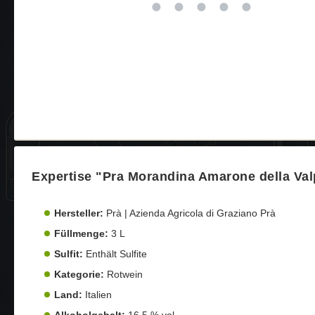
Expertise "Pra Morandina Amarone della Va
Hersteller:
Prà | Azienda Agricola di Graziano Prà
Füllmenge:
3 L
Sulfit:
Enthält Sulfite
Kategorie:
Rotwein
Land:
Italien
Alkoholgehalt:
16,5 % vol.