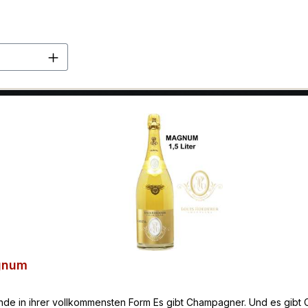
en Wert ein oder benutze die Schaltflä
gnum
in ihrer vollkommensten Form Es gibt Champagner. Und es gibt Crist