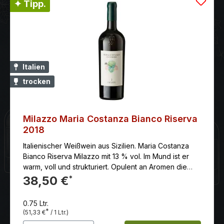
✦ Tipp.
Italien
trocken
Milazzo Maria Costanza Bianco Riserva
2018
Italienischer Weißwein aus Sizilien. Maria Costanza
Bianco Riserva Milazzo mit 13 % vol. Im Mund ist er
warm, voll und strukturiert. Opulent an Aromen die
man bereits in der Nase hatte. Eine ungewöhnliche
38,50 €
*
Persistenz für einen Weißwein.
0.75 Ltr.
*
(51,33 €
/ 1 Ltr.)