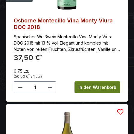
des individuellen Terroir-Charakters des Weinbergs
und - sozusagen stellvertretend - der gesamten
Region.
Osborne Montecillo Vina Monty Viura
DOC 2018
Spanischer Weißwein Montecillo Vina Monty Viura
DOC 2018 mit 13 % vol. Elegant und komplex mit
Noten von reifen Früchten, Zitrusfrüchten, Vanille und
Gewürzen. Die feine Säure sorgt für Frische und
37,50 €
*
Balance. Langer und anhaltender Abgang mit
fruchtigen und mineralischen Noten.Er passt
0.75 Ltr.
hervorragend zu Fischgerichten, weißem Fleisch,
*
(50,00 €
/ 1 Ltr.)
Pasta und gereiftem Käse.
Produkt Anzahl: Gib den gewünschten 
In den Warenkorb