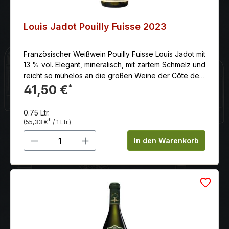
Louis Jadot Pouilly Fuisse 2023
Französischer Weißwein Pouilly Fuisse Louis Jadot mit
13 % vol. Elegant, mineralisch, mit zartem Schmelz und
reicht so mühelos an die großen Weine der Côte de
Beaune heran.
41,50 €
*
0.75 Ltr.
*
(55,33 €
/ 1 Ltr.)
Produkt Anzahl: Gib den gewünschten 
In den Warenkorb