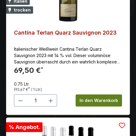
Italien
trocken
Cantina Terlan Quarz Sauvignon 2023
Italienischer Weißwein Cantina Terlan Quarz
Sauvignon 2023 mit 14 % vol. Dieser voluminöse
Sauvignon überrascht durch ein wahrlich komplexes
Bouquet, geprägt von Aprikosen- und
69,50 €
*
Holunderaromen sowie leichten Nuancen von
Brennnessel und einer dezenten Holznote.
0.75 Ltr.
*
(92,67 €
/ 1 Ltr.)
Produkt Anzahl: Gib den gewünschten 
In den Warenkorb
% Angebot.