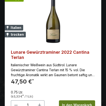
Italien
trocken
Lunare Gewürztraminer 2022 Cantina
Terlan
Italienischer Weißwein aus Südtirol. Lunare
Gewürztraminer Cantina Terlan mit 15 % vol. Die
fruchtige Aromatik wirkt am Gaumen betont saftig und
klar, und wird vom feinem Schmelz und salzigen
47,50 €
*
Noten untermauert. Anbaugebiet: Italien - Südtirol
Jahrgang: 2022 Erzeuger: Cantina Terlan Rebsorten:
0.75 Ltr.
100% Gewürztraminer Farbe: weiß Reifegrad:
*
(63,33 €
/ 1 Ltr.)
Genießen und Lagerungsfähig Beschreibung: Rosen
Produkt Anzahl: Gib den gewünschten 
und Lychees lässt das Bouquet dieses kräftigen
In den Warenkorb