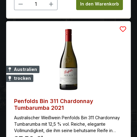
Produkt Anzahl: Gib den gewünschten 
In den Warenkorb
Australien
trocken
Penfolds Bin 311 Chardonnay
Tumbarumba 2021
Australischer Weißwein Penfolds Bin 311 Chardonnay
Tumbarumba mit 12,5 % vol. Reiche, elegante
Vollmundigkeit, die ihm seine behutsame Reife in
französischen Barriques verleiht. Land: Australien