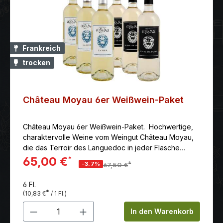
Frankreich
trocken
Château Moyau 6er Weißwein-Paket
Château Moyau 6er Weißwein-Paket. Hochwertige,
charaktervolle Weine vom Weingut Château Moyau,
die das Terroir des Languedoc in jeder Flasche
widerspiegeln. Das Paket beinhaltet: 3 Stk. 0,75 L.
65,00 €
*
*
-3.7%
67,50 €
Flaschen Weißwein Château Moyau La Mer 2024 mit
13,5 % vol. Trocken. 3 Stk. 0,75 L. Flaschen Weißwein
6 Fl.
Château Moyau Blanc de Noirs 2023 mit 13 % vol.
*
(10,83 €
/ 1 Fl.)
Trocken.Weinbeschreibungen: Trockener Weißwein
Produkt Anzahl: Gib den gewünschten 
Château Moyau La Mer 2024 mit 13,5 % vol. Am
In den Warenkorb
Gaumen intensive Aromen von Birnen, Mandeln und