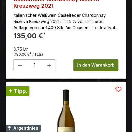
Kreuzweg 2021
Italienischer Weißwein Castelfeder Chardonnay
Riserva Kreuzweg 2021 mit 14 % vol. Limitierte
Auflage von nur 1.400 Stk. Am Gaumen ist er kraftvoll
und strukturiert, mit einer ausgeprägten Säure, die
135,00 €
*
ihm eine lebendige Frische verleiht. Die Reifung im
Holzfass verleiht ihm eine cremige Textur und eine
0.75 Ltr.
angenehme Würze.
*
(180,00 €
/ 1 Ltr.)
Produkt Anzahl: Gib den gewünschten 
In den Warenkorb
✦ Tipp.
Argentinien