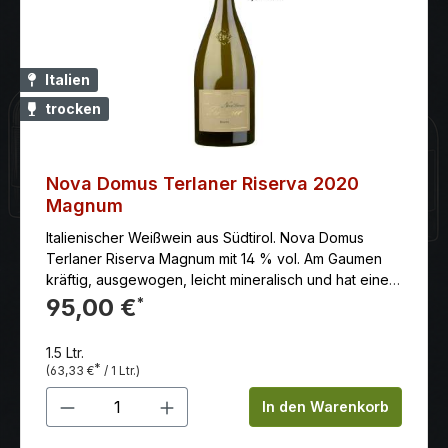
Italien
trocken
Nova Domus Terlaner Riserva 2020
Magnum
Italienischer Weißwein aus Südtirol. Nova Domus
Terlaner Riserva Magnum mit 14 % vol. Am Gaumen
kräftig, ausgewogen, leicht mineralisch und hat einen
subtilen und sehr feinen Geschmack.
95,00 €
*
1.5 Ltr.
*
(63,33 €
/ 1 Ltr.)
Produkt Anzahl: Gib den gewünschten 
In den Warenkorb