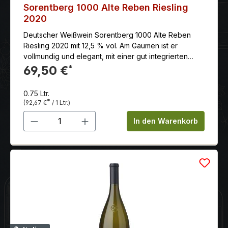
Sorentberg 1000 Alte Reben Riesling
2020
Deutscher Weißwein Sorentberg 1000 Alte Reben
Riesling 2020 mit 12,5 % vol. Am Gaumen ist er
vollmundig und elegant, mit einer gut integrierten
Säure und einer feinen Mineralität. Der Abgang ist
69,50 €
*
lang und erfrischend.
0.75 Ltr.
*
(92,67 €
/ 1 Ltr.)
Produkt Anzahl: Gib den gewünschten 
In den Warenkorb