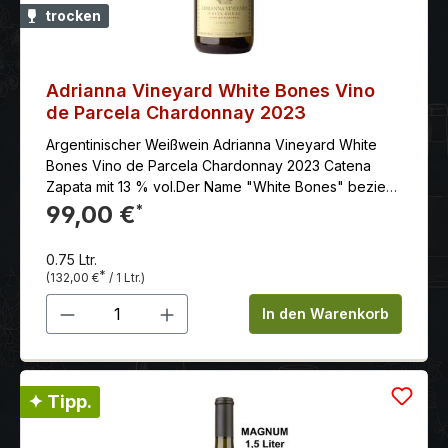
trocken
Adrianna Vineyard White Bones Vino
de Parcela Chardonnay 2023
Argentinischer Weißwein Adrianna Vineyard White
Bones Vino de Parcela Chardonnay 2023 Catena
Zapata mit 13 % vol.Der Name "White Bones" bezieht
sich auf die Zusammensetzung des Bodens, auf dem
99,00 €
*
sich kalkhaltige fossile Überreste von Tieren
befinden, die sich auf dem Bett eines trockenen
0.75 Ltr.
Flusses niedergelassen haben.
*
(132,00 €
/ 1 Ltr.)
Produkt Anzahl: Gib den gewünschten 
In den Warenkorb
✦ Tipp.