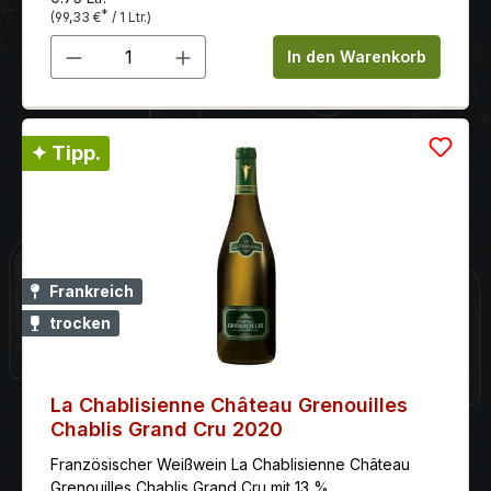
*
(99,33 €
/ 1 Ltr.)
Produkt Anzahl: Gib den gewünschten 
In den Warenkorb
✦ Tipp.
Frankreich
trocken
La Chablisienne Château Grenouilles
Chablis Grand Cru 2020
Französischer Weißwein La Chablisienne Château
Grenouilles Chablis Grand Cru mit 13 %