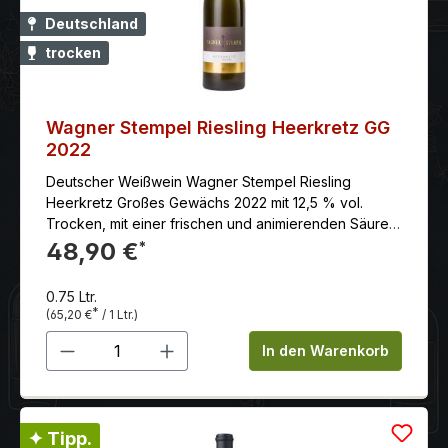
Fischgerichten oder einem fruchtigen
Deutschland
Johannisbeerkuchen. Falstaff: 95 Punkte
trocken
Wagner Stempel Riesling Heerkretz GG
2022
Deutscher Weißwein Wagner Stempel Riesling
Heerkretz Großes Gewächs 2022 mit 12,5 % vol.
Trocken, mit einer frischen und animierenden Säure.
Er hat einen prägnant mineralischen Körper, hohes
48,90 €
*
Volumen und eine große Länge.
0.75 Ltr.
*
(65,20 €
/ 1 Ltr.)
Produkt Anzahl: Gib den gewünschten 
In den Warenkorb
✦ Tipp.