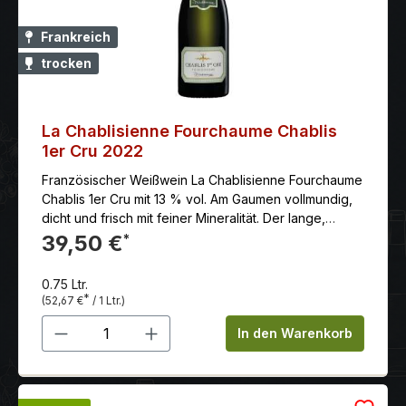
Frankreich
trocken
La Chablisienne Fourchaume Chablis
1er Cru 2022
Französischer Weißwein La Chablisienne Fourchaume
Chablis 1er Cru mit 13 % vol. Am Gaumen vollmundig,
dicht und frisch mit feiner Mineralität. Der lange,
mineralische Abgang wird von einer leichten Würze
39,50 €
*
zarter Holznuancen und fruchtigen Aromen begleitet.
Harmoniert bestens zu Meeresfrüchten und
0.75 Ltr.
Krustentieren oder zu hellem Fleisch.
*
(52,67 €
/ 1 Ltr.)
Produkt Anzahl: Gib den gewünschten 
In den Warenkorb