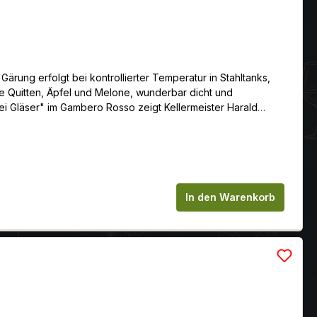
Gärung erfolgt bei kontrollierter Temperatur in Stahltanks,
fe Quitten, Äpfel und Melone, wunderbar dicht und
ei Gläser" im Gambero Rosso zeigt Kellermeister Harald
se, der sein Potential sicherlich erst in ein, zwei Jahren voll
chen um die Anzahl zu erhöhen oder zu
In den Warenkorb