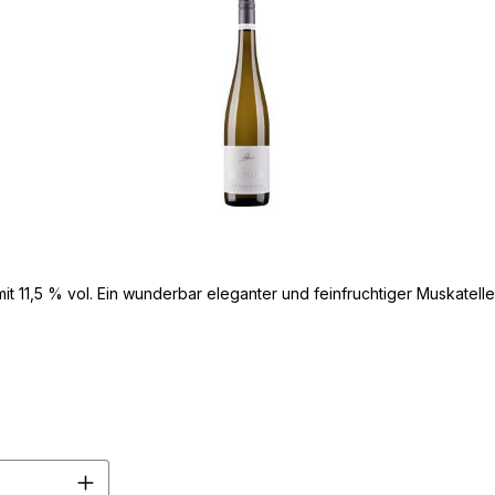
it 11,5 % vol. Ein wunderbar eleganter und feinfruchtiger Muskatell
en Wert ein oder benutze die Schaltflä