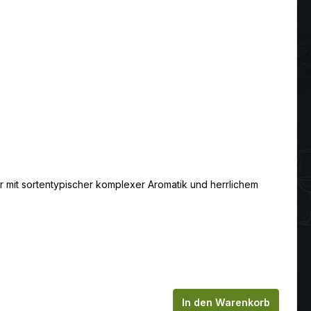
er mit sortentypischer komplexer Aromatik und herrlichem
chen um die Anzahl zu erhöhen oder zu
In den Warenkorb