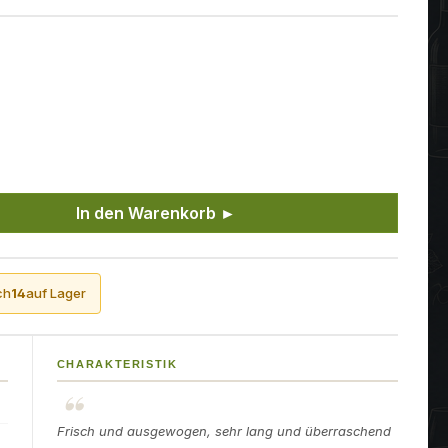
ünschten Wert ein oder benutze die Sch
In den Warenkorb ►
ch
14
auf Lager
CHARAKTERISTIK
Frisch und ausgewogen, sehr lang und überraschend