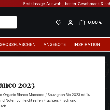
Erstklassige Auswahl, bester Geschmack & schnelle Lie
0,00 €
Ware
GROSSFLASCHEN
ANGEBOTE
INSPIRATION
anco 2023
o Organic Blanco Macabeo / Sauvignon Bio 2023 mit 14
nd Noten von leicht reifen Früchten. Frisch und
isch