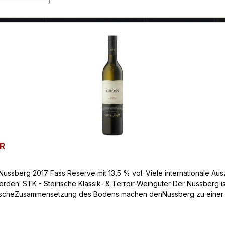
FR
Nussberg 2017 Fass Reserve mit 13,5 % vol. Viele internationale A
rden. STK - Steirische Klassik- & Terroir-Weingüter Der Nussberg 
ogischeZusammensetzung des Bodens machen denNussberg zu einer
lange Reifezeit von mindestens18 Monaten äußerst komplex und tief
 keine Seltenheit Klassifizierung: Qualitätsweine aus Österreich, hi