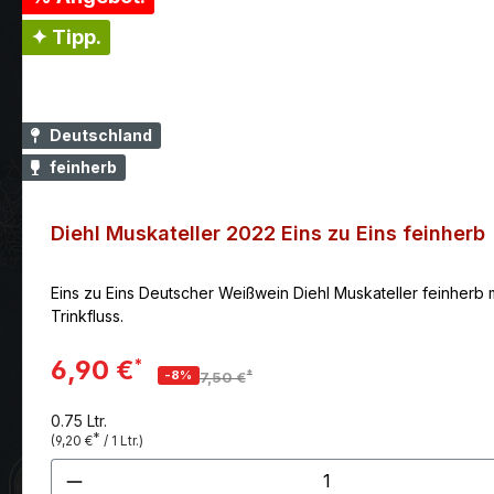
✦ Tipp.
Deutschland
feinherb
Diehl Muskateller 2022 Eins zu Eins feinherb
Eins zu Eins Deutscher Weißwein Diehl Muskateller feinherb m
Trinkfluss.
6,90 €
*
*
-8%
7,50 €
0.75 Ltr.
*
(9,20 €
/ 1 Ltr.)
Produkt Anzahl: Gib den gewünscht