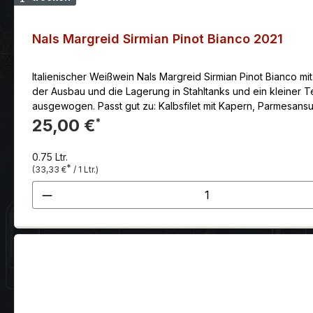
Nals Margreid Sirmian Pinot Bianco 2021
Italienischer Weißwein Nals Margreid Sirmian Pinot Bianco mit
der Ausbau und die Lagerung in Stahltanks und ein kleiner T
ausgewogen. Passt gut zu: Kalbsfilet mit Kapern, Parmesans
Schraffl mit dem Sirmian, wie hoch in Südtirol die Messlatte f
25,00 €
*
ausspielt, jedoch jetzt schon unglaublich viel Spass macht.
0.75 Ltr.
*
(33,33 €
/ 1 Ltr.)
Produkt Anzahl: Gib den gewünscht