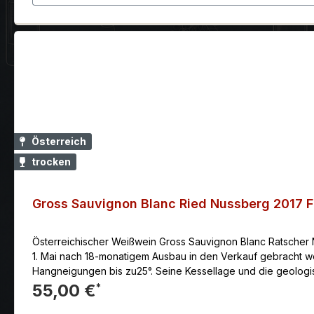
Österreich
trocken
Gross Sauvignon Blanc Ried Nussberg 2017 
Österreichischer Weißwein Gross Sauvignon Blanc Ratscher 
1. Mai nach 18-monatigem Ausbau in den Verkauf gebracht we
Hangneigungen bis zu25°. Seine Kessellage und die geol
Die Weine der höchsten STK – Qualitätsstufesind durch die 
55,00 €
*
besonders lagerfähig. Ein Potenzial vonmehr als 10 Jahren ist