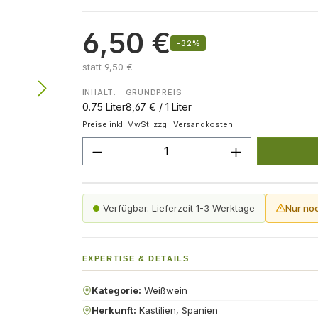
6,50 €
−32%
statt 9,50 €
INHALT:
GRUNDPREIS
0.75 Liter
8,67 € / 1 Liter
Preise inkl. MwSt. zzgl. Versandkosten.
Produkt Anzahl: Gib den gew
Verfügbar. Lieferzeit 1-3 Werktage
Nur no
EXPERTISE & DETAILS
Kategorie:
Weißwein
Herkunft:
Kastilien, Spanien