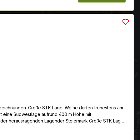
uszeichnungen. Große STK Lage: Weine dürfen frühestens am
ist eine Südwestlage aufrund 400 m Höhe mit
 der herausragenden Lagender Steiermark Große STK Lage:
gründig inihrer Aromatik, ausgesprochen eigenständigund
er aus der Südsteiermark, unterliegen ähnlichen Vorschriften