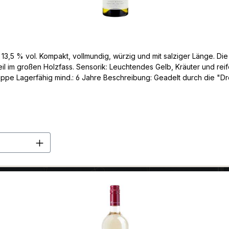
 13,5 % vol. Kompakt, vollmundig, würzig und mit salziger Länge. Die 
eil im großen Holzfass. Sensorik: Leuchtendes Gelb, Kräuter und rei
uppe Lagerfähig mind.: 6 Jahre Beschreibung: Geadelt durch die "Dr
ür Spitzenweißburgunder liegt. Ein Wein voller Kraft, Eleganz und Fines
 Bewertung: Gambero Rosso 3 Gläser
en Wert ein oder benutze die Schaltflä