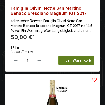
Famiglia Olivini Notte San Martino
Benaco Bresciano Magnum IGT 2017
Italienischer Rotwein Famiglia Olivini Notte San
Martino Benaco Bresciano Magnum IGT 2017 mit 14,5
% vol. Ein Wein mit großer Langlebigkeit und einer
starken Identität. Rubinrote Farbe, volles, ätherisches
50,00 €
*
und umhüllendes Aroma mit Noten von reifen
Früchten, Kaffee bis hin zu intensivere Empfindungen
1.5 Ltr.
von Schokolade. Er fasziniert mit seiner üppigen
*
(33,33 €
/ 1 Ltr.)
Struktur. Dies macht ihn zu einem samtigen und
Produkt Anzahl: Gib den gewünschten 
eleganten Wein, der sich für die besten Anlässe
In den Warenkorb
eignet.