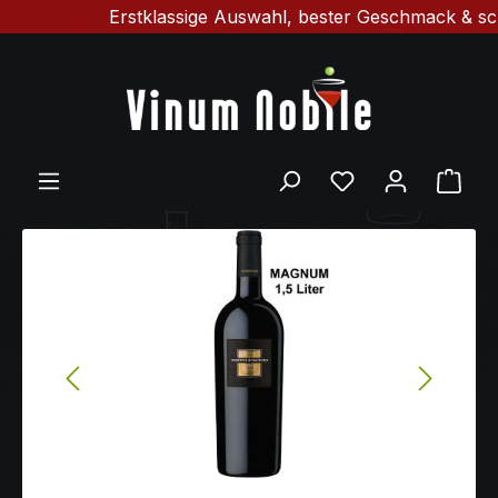
Erstklassige Auswahl, bester Geschmack & schnelle L
Zum Hauptinhalt springen
Ware
Bildergalerie überspringen