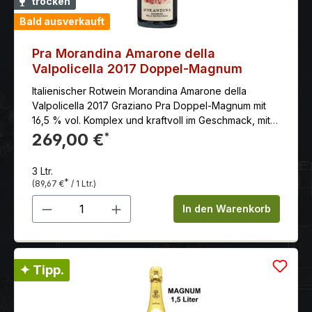
trocken
Rindersteak, Ochsenschwanz (auch als kräftigem
Bald ausverkauft
Eintopf) oder gebratenen Innereien (Leber, Nieren)
Pra Morandina Amarone della
Valpolicella 2017 Doppel-Magnum
Italienischer Rotwein Morandina Amarone della
Valpolicella 2017 Graziano Pra Doppel-Magnum mit
16,5 % vol. Komplex und kraftvoll im Geschmack, mit
samtigen Tanninen.
269,00 €
*
3 Ltr.
*
(89,67 €
/ 1 Ltr.)
Produkt Anzahl: Gib den gewünschten 
In den Warenkorb
✦ Tipp.