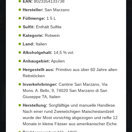
EAN:
8023354133738
Hersteller:
San Marzano
Füllmenge:
1.5 L
Sulfit:
Enthält Sulfite
Kategorie:
Rotwein
Land:
Italien
Alkoholgehalt:
14,5 % vol.
Anbaugebiet:
Apulien
Hergestellt aus:
Primitivo aus über 60 Jahre alten
Rebstöcken
Inverkehrbringer:
Cantine San Marzano, Via
Mons. A. Bello, 9, 74020 San Marzano di San
Giuseppe TA, Italien
Herstellung:
Sorgfälltige und manuelle Handlese.
Nach einer rund Zweiwöchigen Maischestandzeit
wurde der Most vorsichtig abgezogen und reifte 12
Monate in kleine Fässer aus amerikanischer Eiche.