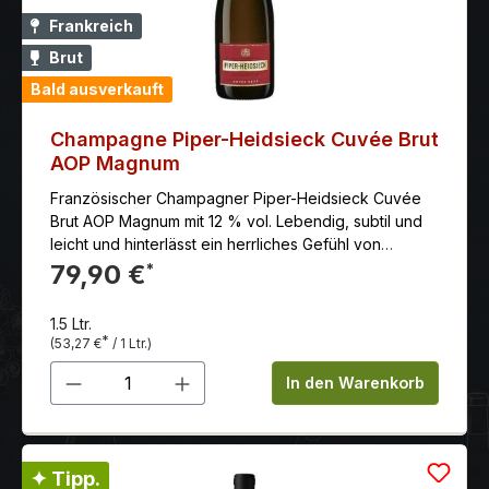
Frankreich
Brut
Bald ausverkauft
Champagne Piper-Heidsieck Cuvée Brut
AOP Magnum
Französischer Champagner Piper-Heidsieck Cuvée
Brut AOP Magnum mit 12 % vol. Lebendig, subtil und
leicht und hinterlässt ein herrliches Gefühl von
Samtheit, gekennzeichnet von der Reinheit frischer
79,90 €
*
Pfirsiche und Äpfel und einem Hauch Zitrus. Ein
harmonischer Mix aus heller, knackiger Pomelo,
1.5 Ltr.
gelben Trauben und saftigen weißen Früchten kreiert
*
(53,27 €
/ 1 Ltr.)
ein Spektakel, das die wunderbar ausbalancierte
Produkt Anzahl: Gib den gewünschten 
Tiefe des Pinot Noir unterstreicht.
In den Warenkorb
✦ Tipp.