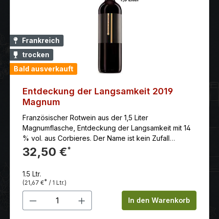
Frankreich
trocken
Bald ausverkauft
Entdeckung der Langsamkeit 2019
Magnum
Französischer Rotwein aus der 1,5 Liter
Magnumflasche, Entdeckung der Langsamkeit mit 14
% vol. aus Corbieres. Der Name ist kein Zufall
sondern Programm: Die Langsamkeit ein
32,50 €
*
entscheidender Faktor für die Erzeugung eines
hochkarätigen Weines. Ein harmonischer und
1.5 Ltr.
ausdrucksstarker Wein, geschaffen für den
*
(21,67 €
/ 1 Ltr.)
langsamen Genuss. Unser Weinbau ist Nachhaltig.
Produkt Anzahl: Gib den gewünschten 
Unsere Trauben sind ausschließlich von Hand
In den Warenkorb
gelesen. Sie stammen von bis zu 80 Jahre alten