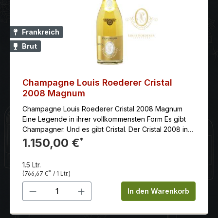
Frankreich
Brut
Champagne Louis Roederer Cristal
2008 Magnum
Champagne Louis Roederer Cristal 2008 Magnum
Eine Legende in ihrer vollkommensten Form Es gibt
Champagner. Und es gibt Cristal. Der Cristal 2008 in
der Magnum ist nicht einfach ein großer Jahrgang –
1.150,00 €
*
er ist ein Monument. Ein Wein von aristokratischer
Präzision, geschaffen in einem der bedeutendsten
1.5 Ltr.
Champagne-Jahre der letzten Jahrzehnte. 2008
*
(766,67 €
/ 1 Ltr.)
brachte eine außergewöhnlich lange
Produkt Anzahl: Gib den gewünschten 
Vegetationsperiode hervor: kühle Nächte, perfekte
In den Warenkorb
Reife, brillante Säurestruktur. Das Ergebnis ist ein
Cristal von fast schon kristalliner Klarheit – fokussiert,