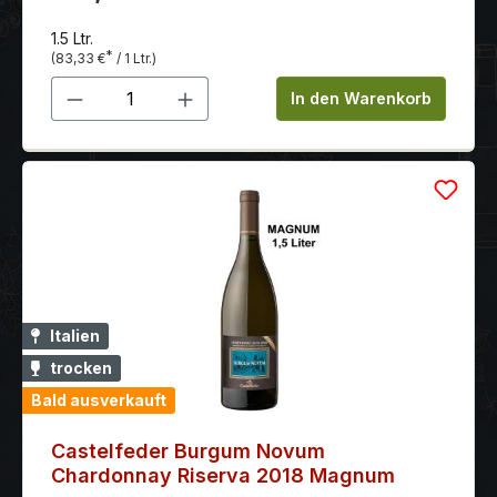
1.5 Ltr.
*
(83,33 €
/ 1 Ltr.)
Produkt Anzahl: Gib den gewünschten 
In den Warenkorb
Italien
trocken
Bald ausverkauft
Castelfeder Burgum Novum
Chardonnay Riserva 2018 Magnum