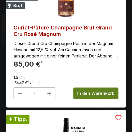
Ihnen in kürzester Zeit gelungen, zur renomiereten
Brut
Spitze in der Toskana aufzusteigen.
Ouriet-Pâture Champagne Brut Grand
Cru Rosé Magnum
Dieser Grand Cru Champagne Rosé in der Magnum
Flasche mit 12,5 % vol. Am Gaumen frisch und
ausgewogen mit einer feinen Perlage. Der Abgang ist
lang und elegant. Erinnert besonders an rote frische
85,00 €
*
Himbeeren und Kirschen.
1.5 Ltr.
*
(56,67 €
/ 1 Ltr.)
Produkt Anzahl: Gib den gewünschten 
In den Warenkorb
✦ Tipp.