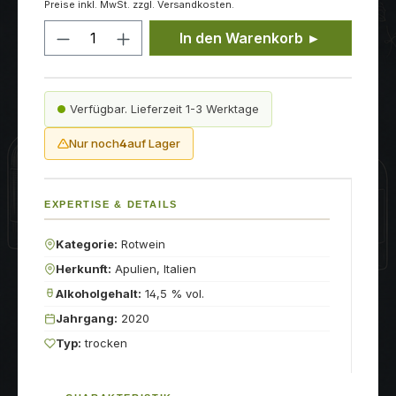
Preise inkl. MwSt. zzgl. Versandkosten.
Produkt Anzahl: Gib den gewünschten
In den Warenkorb ►
Verfügbar. Lieferzeit 1-3 Werktage
Nur noch
4
auf Lager
EXPERTISE & DETAILS
Kategorie:
Rotwein
Herkunft:
Apulien, Italien
Alkoholgehalt:
14,5 % vol.
Jahrgang:
2020
Typ:
trocken