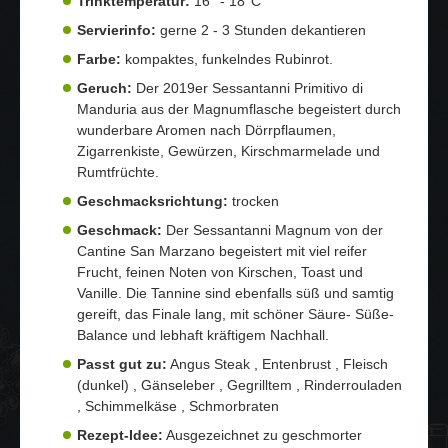
Trinktemperatur:
16° - 18°C
Servierinfo:
gerne 2 - 3 Stunden dekantieren
Farbe:
kompaktes, funkelndes Rubinrot.
Geruch:
Der 2019er Sessantanni Primitivo di
Manduria aus der Magnumflasche begeistert durch
wunderbare Aromen nach Dörrpflaumen,
Zigarrenkiste, Gewürzen, Kirschmarmelade und
Rumtfrüchte.
Geschmacksrichtung:
trocken
Geschmack:
Der Sessantanni Magnum von der
Cantine San Marzano begeistert mit viel reifer
Frucht, feinen Noten von Kirschen, Toast und
Vanille. Die Tannine sind ebenfalls süß und samtig
gereift, das Finale lang, mit schöner Säure- Süße-
Balance und lebhaft kräftigem Nachhall.
Passt gut zu:
Angus Steak , Entenbrust , Fleisch
(dunkel) , Gänseleber , Gegrilltem , Rinderrouladen
, Schimmelkäse , Schmorbraten
Rezept-Idee:
Ausgezeichnet zu geschmorter