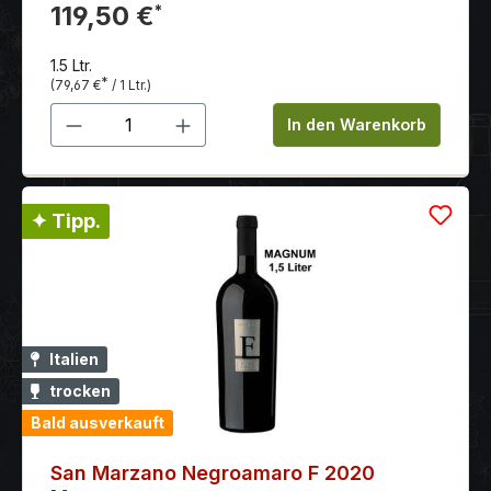
Anlässe.
119,50 €
*
1.5 Ltr.
*
(79,67 €
/ 1 Ltr.)
Produkt Anzahl: Gib den gewünschten 
In den Warenkorb
✦ Tipp.
Italien
trocken
Bald ausverkauft
San Marzano Negroamaro F 2020