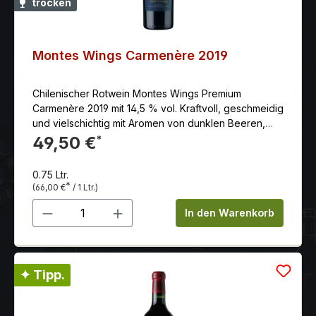
trocken
Montes Wings Carmenère 2019
Chilenischer Rotwein Montes Wings Premium
Carmenère 2019 mit 14,5 % vol. Kraftvoll, geschmeidig
und vielschichtig mit Aromen von dunklen Beeren,
schwarzem Pfeffer und den süßen Röstnoten der
49,50 €
*
Fassreife. Wunderschön ausbalanciert mit endlos
langem Finale.
0.75 Ltr.
*
(66,00 €
/ 1 Ltr.)
Produkt Anzahl: Gib den gewünschten 
In den Warenkorb
✦ Tipp.