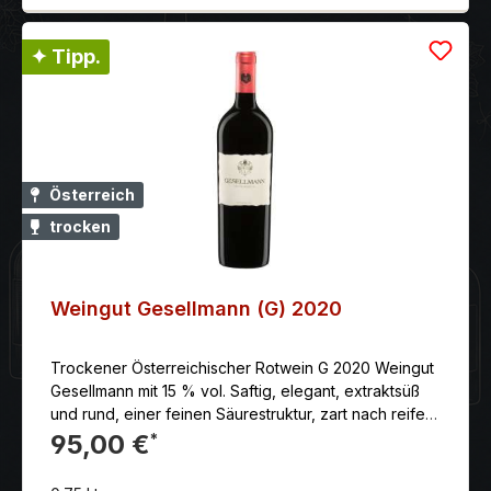
✦ Tipp.
Österreich
trocken
Weingut Gesellmann (G) 2020
Trockener Österreichischer Rotwein G 2020 Weingut
Gesellmann mit 15 % vol. Saftig, elegant, extraktsüß
und rund, einer feinen Säurestruktur, zart nach reifen
Pflaumen im Abgang. Gut integrierte Holzwürze, feine
95,00 €
*
Herzkirschfrucht im Rückgeschmack, große Länge,
mineralischer Nachhall. Anbaugebiet: Die schweren