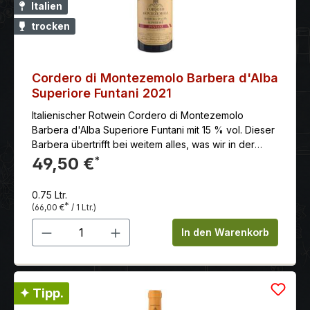
Italien
trocken
Cordero di Montezemolo Barbera d'Alba
Superiore Funtani 2021
Italienischer Rotwein Cordero di Montezemolo
Barbera d'Alba Superiore Funtani mit 15 % vol. Dieser
Barbera übertrifft bei weitem alles, was wir in der
letzten Zeit verkostet haben. Intensiv, komplex,
49,50 €
*
großartig eingebundenes Tannin und ein
unbeschreiblich vollfruchtiger Geschmack nach
0.75 Ltr.
Kirschen, Schokolade und Lakritze. Ohne Zweifel
*
(66,00 €
/ 1 Ltr.)
einer der ganz großen Weine aus dem Piemont.
Produkt Anzahl: Gib den gewünschten 
In den Warenkorb
✦ Tipp.