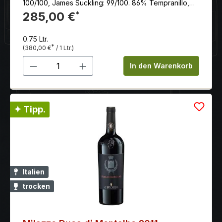
100/100, James Suckling: 99/100. 86% Tempranillo,
14% Mazuelo.
285,00 €
*
0.75 Ltr.
*
(380,00 €
/ 1 Ltr.)
Produkt Anzahl: Gib den gewünschten 
In den Warenkorb
✦ Tipp.
Italien
trocken