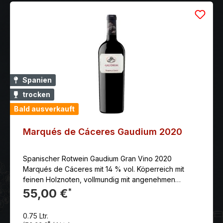
Spanien
trocken
Bald ausverkauft
Marqués de Cáceres Gaudium 2020
Spanischer Rotwein Gaudium Gran Vino 2020
Marqués de Cáceres mit 14 % vol. Köperreich mit
feinen Holznoten, vollmundig mit angenehmen
Tanninen. Kellerei: 1970 gründete Enrique Forner die
55,00 €
*
Bodega in der besten, kühleren Teilregion „Rioja
Alta“. Sein Lebensziel war es, einen neuen, modernen
0.75 Ltr.
Rioja-Stil zu erzeugen: reintönig, voller Frucht, saftig