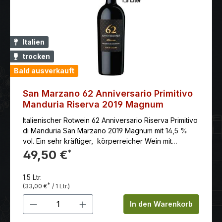
Italien
trocken
Bald ausverkauft
San Marzano 62 Anniversario Primitivo
Manduria Riserva 2019 Magnum
Italienischer Rotwein 62 Anniversario Riserva Primitivo
di Manduria San Marzano 2019 Magnum mit 14,5 %
vol. Ein sehr kräftiger, körperreicher Wein mit
sanftem Tannin und unendlichem Nachhall. Perfekt
49,50 €
*
zu Rind und Wild, scharf-pikanten Schmorgerichten
und Blauschimmel-Käse. Serviervorschlag: zu
1.5 Ltr.
Lammbraten, Lamm- und Rindersteak,
*
(33,00 €
/ 1 Ltr.)
Ochsenschwanz (auch als kräftigem Eintopf) oder
Produkt Anzahl: Gib den gewünschten 
gebratenen Innereien (Leber, Nieren)
In den Warenkorb