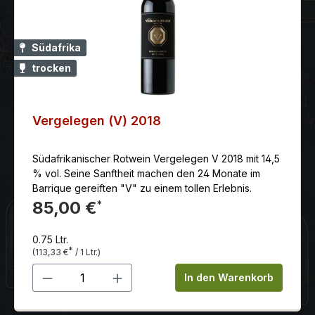
Südafrika
trocken
Vergelegen (V) 2018
Südafrikanischer Rotwein Vergelegen V 2018 mit 14,5
% vol. Seine Sanftheit machen den 24 Monate im
Barrique gereiften "V" zu einem tollen Erlebnis.
85,00 €
*
0.75 Ltr.
*
(113,33 €
/ 1 Ltr.)
Produkt Anzahl: Gib den gewünschten 
In den Warenkorb