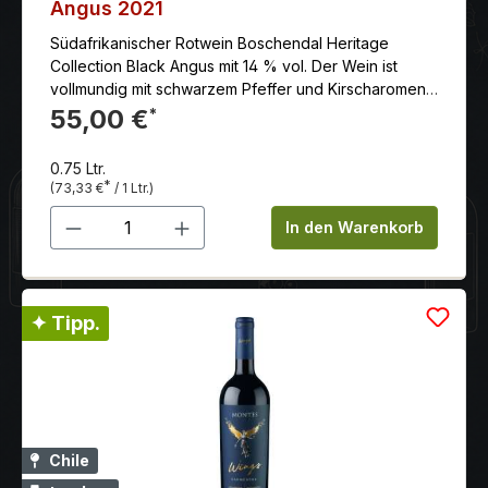
Angus 2021
Südafrikanischer Rotwein Boschendal Heritage
Collection Black Angus mit 14 % vol. Der Wein ist
vollmundig mit schwarzem Pfeffer und Kirscharomen
in der Nase und einem reichen und komplexen
55,00 €
*
Gaumen.
0.75 Ltr.
*
(73,33 €
/ 1 Ltr.)
Produkt Anzahl: Gib den gewünschten 
In den Warenkorb
✦ Tipp.
Chile