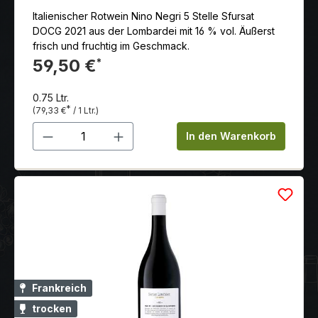
Italienischer Rotwein Nino Negri 5 Stelle Sfursat
DOCG 2021 aus der Lombardei mit 16 % vol. Äußerst
frisch und fruchtig im Geschmack.
59,50 €
*
0.75 Ltr.
*
(79,33 €
/ 1 Ltr.)
Produkt Anzahl: Gib den gewünschten 
In den Warenkorb
Frankreich
trocken