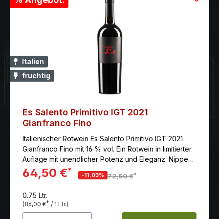
Italien
fruchtig
Es Salento Primitivo IGT 2021
Gianfranco Fino
Italienischer Rotwein Es Salento Primitivo IGT 2021
Gianfranco Fino mit 16 % vol. Ein Rotwein in limitierter
Auflage mit unendlicher Potenz und Eleganz. Nippen
Sie an einem echten Juwel der italienischen
64,50 €
*
*
-11.03%
72,50 €
Weinwelt. Kein anderer italienischer Rotwein hat es
geschafft, alle so sehr zu überzeugen wie "Es" von
0.75 Ltr.
Gianfranco Fino, der ständig von allen
*
(86,00 €
/ 1 Ltr.)
Branchenführern ausgezeichnet wird. Ein Primitivo di