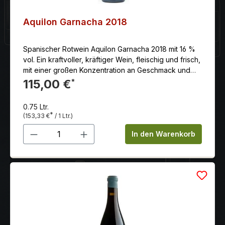
Aquilon Garnacha 2018
Spanischer Rotwein Aquilon Garnacha 2018 mit 16 %
vol. Ein kraftvoller, kräftiger Wein, fleischig und frisch,
mit einer großen Konzentration an Geschmack und
ausgezeichneter Ausgewogenheit. Erzeuger: Alto
115,00 €
*
Moncayo.
0.75 Ltr.
*
(153,33 €
/ 1 Ltr.)
Produkt Anzahl: Gib den gewünschten 
In den Warenkorb