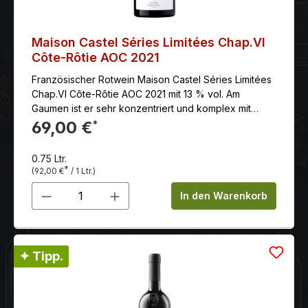
Maison Castel Séries Limitées Chap.VI
Côte-Rôtie AOC 2021
Französischer Rotwein Maison Castel Séries Limitées
Chap.VI Côte-Rôtie AOC 2021 mit 13 % vol. Am
Gaumen ist er sehr konzentriert und komplex mit
einer außergewöhnlichen aromatischen Länge.
69,00 €
*
Begrenzt auf 1.500 Flaschen (2021) besitzt er ein
großes Reifepotenzial und wird auch in 6 bis 10
0.75 Ltr.
Jahren noch begeistern
*
(92,00 €
/ 1 Ltr.)
Produkt Anzahl: Gib den gewünschten 
In den Warenkorb
✦ Tipp.