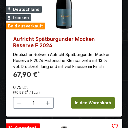
Deutschland
trocken
Bald ausverkauft
Aufricht Spätburgunder Mocken
Reserve F 2024
Deutscher Rotwein Aufricht Spätburgunder Mocken
Reserve F 2024 Historische Kleinparzelle mit 13 %
vol. Druckvoll, lang und mit viel Finesse im Finish.
67,90 €
*
0.75 Ltr.
*
(90,53 €
/ 1 Ltr.)
Produkt Anzahl: Gib den gewünschten 
In den Warenkorb
% Angebot.