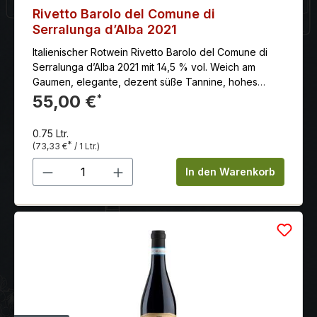
Rivetto Barolo del Comune di
Serralunga d’Alba 2021
Italienischer Rotwein Rivetto Barolo del Comune di
Serralunga d’Alba 2021 mit 14,5 % vol. Weich am
Gaumen, elegante, dezent süße Tannine, hohes
Reifepotenzial
55,00 €
*
0.75 Ltr.
*
(73,33 €
/ 1 Ltr.)
Produkt Anzahl: Gib den gewünschten 
In den Warenkorb