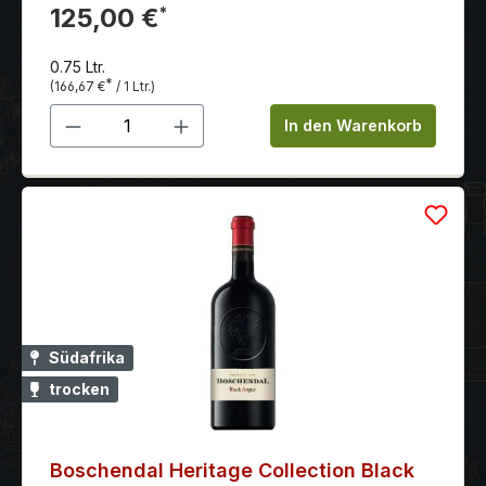
Tabak.
125,00 €
*
0.75 Ltr.
*
(166,67 €
/ 1 Ltr.)
Produkt Anzahl: Gib den gewünschten 
In den Warenkorb
Südafrika
trocken
Boschendal Heritage Collection Black