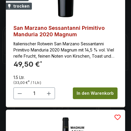
trocken
San Marzano Sessantanni Primitivo
Manduria 2020 Magnum
Italienischer Rotwein San Marzano Sessantanni
Primitivo Manduria 2020 Magnum mit 14,5 % vol. Viel
reife Frucht, feinen Noten von Kirschen, Toast und
Vanille. Die Tannine sind ebenfalls süß und samtig
49,50 €
*
gereift, das Finale lang, mit schöner Säure- Süße-
Balance und lebhaft kräftigem Nachhall.
1.5 Ltr.
*
(33,00 €
/ 1 Ltr.)
Produkt Anzahl: Gib den gewünschten 
In den Warenkorb