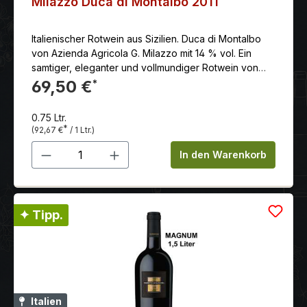
Milazzo Duca di Montalbo 2011
Italienischer Rotwein aus Sizilien. Duca di Montalbo
von Azienda Agricola G. Milazzo mit 14 % vol. Ein
samtiger, eleganter und vollmundiger Rotwein von
außergewöhnlicher Qualität
69,50 €
*
0.75 Ltr.
*
(92,67 €
/ 1 Ltr.)
Produkt Anzahl: Gib den gewünschten 
In den Warenkorb
✦ Tipp.
Italien