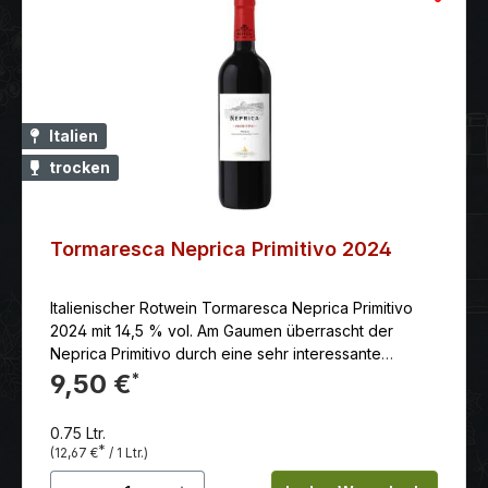
Italien
trocken
Tormaresca Neprica Primitivo 2024
Italienischer Rotwein Tormaresca Neprica Primitivo
2024 mit 14,5 % vol. Am Gaumen überrascht der
Neprica Primitivo durch eine sehr interessante
Kombination: die sanfte Frucht des Bouquets mit
9,50 €
*
ausdrucksvollen Gewürzaromen, die bis ins lange
Finale anhalten, wunderschön ausgewogen und sehr
0.75 Ltr.
verführerisch mit lebendiger Säure, sanftem Tannin
*
(12,67 €
/ 1 Ltr.)
und einer feinen Süße im Nachhall
Produkt Anzahl: Gib den gewünschten 