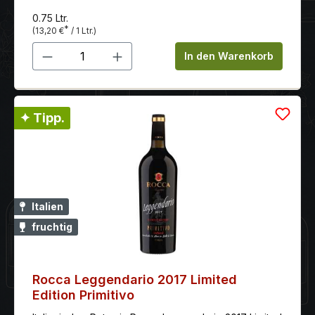
0.75 Ltr.
*
(13,20 €
/ 1 Ltr.)
Produkt Anzahl: Gib den gewünschten 
In den Warenkorb
✦ Tipp.
Italien
fruchtig
Rocca Leggendario 2017 Limited
Edition Primitivo