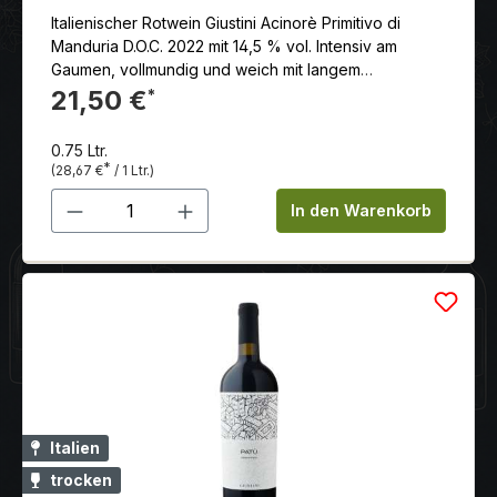
Italienischer Rotwein Giustini Acinorè Primitivo di
Manduria D.O.C. 2022 mit 14,5 % vol. Intensiv am
Gaumen, vollmundig und weich mit langem
Nachgeschmack
21,50 €
*
0.75 Ltr.
*
(28,67 €
/ 1 Ltr.)
Produkt Anzahl: Gib den gewünschten 
In den Warenkorb
Italien
trocken