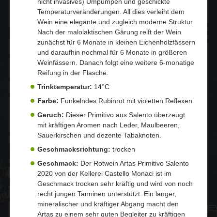
nicht invasives) Umpumpen und geschickte
Temperaturveränderungen. All dies verleiht dem
Wein eine elegante und zugleich moderne Struktur.
Nach der malolaktischen Gärung reift der Wein
zunächst für 6 Monate in kleinen Eichenholzfässern
und daraufhin nochmal für 6 Monate in größeren
Weinfässern. Danach folgt eine weitere 6-monatige
Reifung in der Flasche.
Trinktemperatur:
14°C
Farbe:
Funkelndes Rubinrot mit violetten Reflexen.
Geruch:
Dieser Primitivo aus Salento überzeugt
mit kräftigen Aromen nach Leder, Maulbeeren,
Sauerkirschen und dezente Tabaknoten.
Geschmacksrichtung:
trocken
Geschmack:
Der Rotwein Artas Primitivo Salento
2020 von der Kellerei Castello Monaci ist im
Geschmack trocken sehr kräftig und wird von noch
recht jungen Tanninen unterstützt. Ein langer,
mineralischer und kräftiger Abgang macht den
Artas zu einem sehr guten Begleiter zu kräftigen