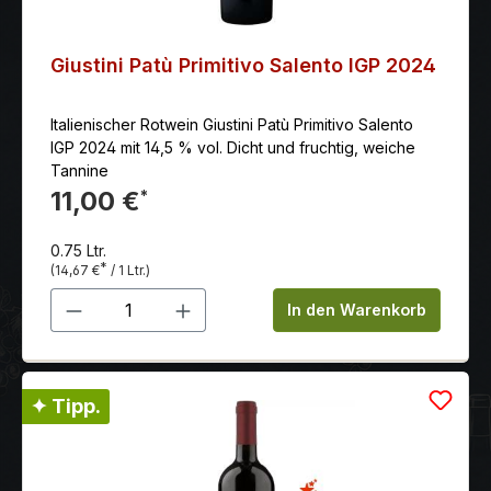
Giustini Patù Primitivo Salento IGP 2024
Italienischer Rotwein Giustini Patù Primitivo Salento
IGP 2024 mit 14,5 % vol. Dicht und fruchtig, weiche
Tannine
11,00 €
*
0.75 Ltr.
*
(14,67 €
/ 1 Ltr.)
Produkt Anzahl: Gib den gewünschten 
In den Warenkorb
✦ Tipp.