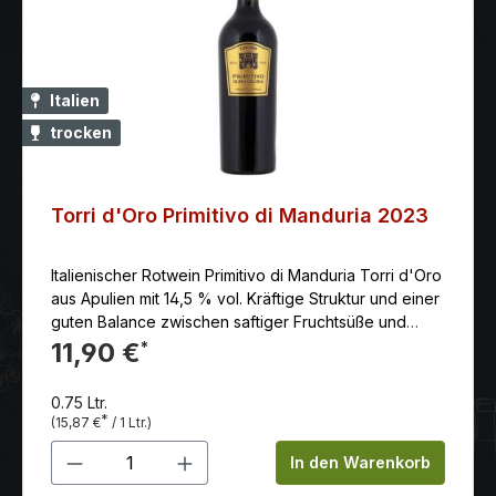
Italien
trocken
Torri d'Oro Primitivo di Manduria 2023
Italienischer Rotwein Primitivo di Manduria Torri d'Oro
aus Apulien mit 14,5 % vol. Kräftige Struktur und einer
guten Balance zwischen saftiger Fruchtsüße und
Säure.
11,90 €
*
0.75 Ltr.
*
(15,87 €
/ 1 Ltr.)
Produkt Anzahl: Gib den gewünschten 
In den Warenkorb