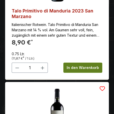
Talo Primitivo di Manduria 2023 San
Marzano
Italienischer Rotwein. Talo Primitivo di Manduria San
Marzano mit 14 % vol. Am Gaumen sehr voll, fein,
zugänglich mit einem sehr guten Textur und einem
fruchtbetonten und langem Abgang.
8,90 €
*
0.75 Ltr.
*
(11,87 €
/ 1 Ltr.)
Produkt Anzahl: Gib den gewünschten 
In den Warenkorb