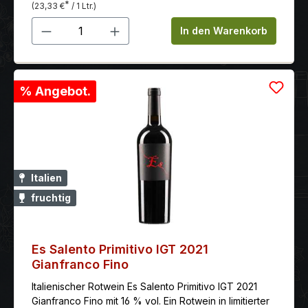
*
(23,33 €
/ 1 Ltr.)
Produkt Anzahl: Gib den gewünschten 
In den Warenkorb
% Angebot.
Italien
fruchtig
Es Salento Primitivo IGT 2021
Gianfranco Fino
Italienischer Rotwein Es Salento Primitivo IGT 2021
Gianfranco Fino mit 16 % vol. Ein Rotwein in limitierter