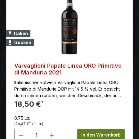
Italien
trocken
Varvaglioni Papale Linea ORO Primitivo
di Manduria 2021
Italienischer Rotwein Varvaglioni Papale Linea ORO
Primitivo di Manduria DOP mit 14,5 % vol. Er besticht
durch seinen runden, weichen Geschmack, der an
Konfitüre und Beeren erinnert. Seine reichhaltige
18,50 €
*
Struktur spiegelt perfekt sein Terroir wider und
bewahrt gleichzeitig seine unverwechselbare
0.75 Ltr.
Eleganz.
*
(24,67 €
/ 1 Ltr.)
Produkt Anzahl: Gib den gewünschten 
In den Warenkorb