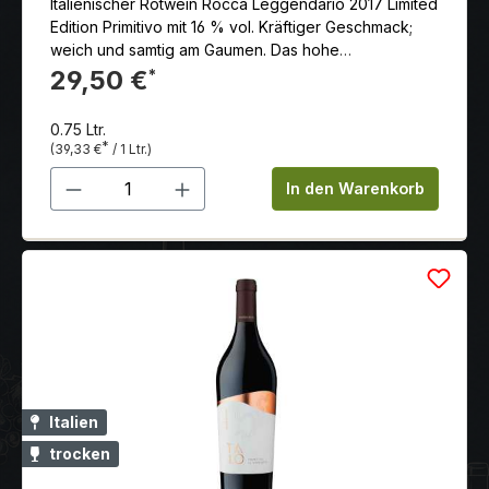
Italienischer Rotwein Rocca Leggendario 2017 Limited
Edition Primitivo mit 16 % vol. Kräftiger Geschmack;
weich und samtig am Gaumen. Das hohe
Alkoholvolumen offenbart die außergewöhnliche
29,50 €
*
Wärme des Terroirs Apuliens und unterstützt
gleichzeitig die aromatische Komplexität von diesem
0.75 Ltr.
Wein.
*
(39,33 €
/ 1 Ltr.)
Produkt Anzahl: Gib den gewünschten 
In den Warenkorb
Italien
trocken