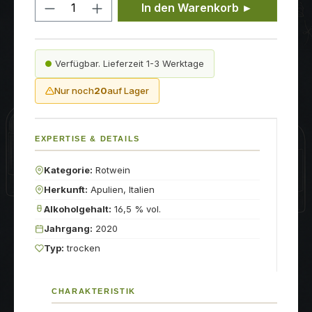
Produkt Anzahl: Gib den gewünschten
In den Warenkorb ►
Verfügbar. Lieferzeit 1-3 Werktage
Nur noch
20
auf Lager
EXPERTISE & DETAILS
Kategorie:
Rotwein
Herkunft:
Apulien, Italien
Alkoholgehalt:
16,5 % vol.
Jahrgang:
2020
Typ:
trocken
CHARAKTERISTIK