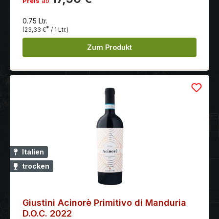
Preis
ab
schwarzen Beeren, Kakao und süßlichen Gewürzen.
Der Abgang ist lang und elegant, mit einer
0.75 Ltr.
angenehmen Wärme
*
(23,33 €
/ 1 Ltr.)
Zum Produkt
Italien
trocken
Giustini Acinorè Primitivo di Manduria
D.O.C. 2022