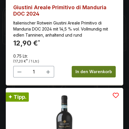
Giustini Areale Primitivo di Manduria
DOC 2024
Italienischer Rotwein Giustini Areale Primitivo di
Manduria DOC 2024 mit 14,5 % vol. Vollmundig mit
edlen Tanninen, anhaltend und rund
12,90 €
*
0.75 Ltr.
*
(17,20 €
/ 1 Ltr.)
Produkt Anzahl: Gib den gewünschten 
In den Warenkorb
✦ Tipp.