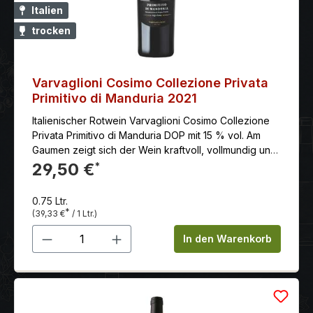
Italien
trocken
Varvaglioni Cosimo Collezione Privata
Primitivo di Manduria 2021
Italienischer Rotwein Varvaglioni Cosimo Collezione
Privata Primitivo di Manduria DOP mit 15 % vol. Am
Gaumen zeigt sich der Wein kraftvoll, vollmundig und
harmonisch abgerundet.
29,50 €
*
0.75 Ltr.
*
(39,33 €
/ 1 Ltr.)
Produkt Anzahl: Gib den gewünschten 
In den Warenkorb