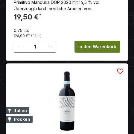
Primitivo Manduria DOP 2020 mit 14,5 % vol.
Gaumen spiegeln sich die Aromen wider. Der Wein
Überzeugt durch herrliche Aromen von
hat einen vollen Körper, eine gute Balance zwischen
Trockenpflaume, Tabak, Gewürzen, Kirschkonfitüre
19,50 €
*
Fruchtsüße und Säure und einen weichen,
und Rumtopf.
mittellangen Abgang.
0.75 Ltr.
*
(26,00 €
/ 1 Ltr.)
Produkt Anzahl: Gib den gewünschten 
In den Warenkorb
Italien
trocken