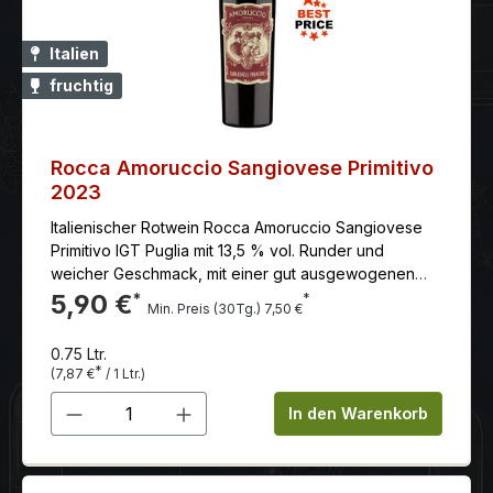
Italien
fruchtig
Rocca Amoruccio Sangiovese Primitivo
2023
Italienischer Rotwein Rocca Amoruccio Sangiovese
Primitivo IGT Puglia mit 13,5 % vol. Runder und
weicher Geschmack, mit einer gut ausgewogenen
Säure und Struktur.
5,90 €
*
*
Min. Preis (30Tg.) 7,50 €
0.75 Ltr.
*
(7,87 €
/ 1 Ltr.)
Produkt Anzahl: Gib den gewünschten 
In den Warenkorb