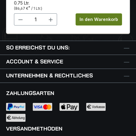
0.75 Ltr.
*
(86,67 €
/ 1 Ltr.)
Produkt Anzahl: Gib den gewünschten 
In den Warenkorb
SO ERREICHST DU UNS:
ACCOUNT & SERVICE
UNTERNEHMEN & RECHTLICHES
ZAHLUNGSARTEN
VERSANDMETHODEN