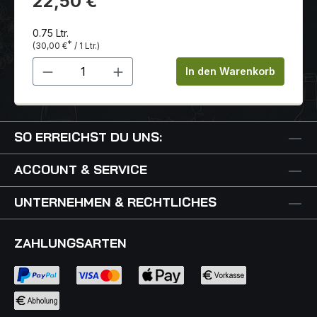
22,50 €
0.75 Ltr.
*
(30,00 €
/ 1 Ltr.)
Produkt Anzahl: Gib den gewünschten 
In den Warenkorb
SO ERREICHST DU UNS:
ACCOUNT & SERVICE
UNTERNEHMEN & RECHTLICHES
ZAHLUNGSARTEN