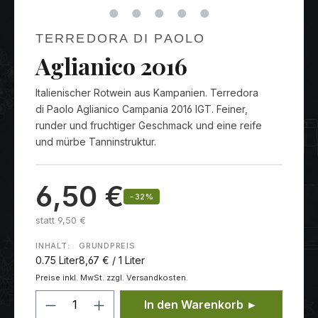
TERREDORA DI PAOLO
Aglianico 2016
Italienischer Rotwein aus Kampanien. Terredora
di Paolo Aglianico Campania 2016 IGT. Feiner,
runder und fruchtiger Geschmack und eine reife
und mürbe Tanninstruktur.
6,50 €
−32%
statt 9,50 €
INHALT:
GRUNDPREIS
0.75 Liter
8,67 € / 1 Liter
Preise inkl. MwSt. zzgl. Versandkosten.
Produkt Anzahl: Gib den gewünschten
In den Warenkorb ►