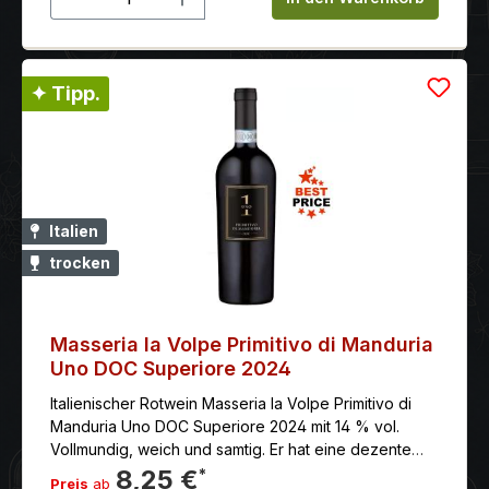
Rundheit, ihre kräftigen Aromen und ihre breite,
aromareiche Nase. Sie werden auch durch ihre
eigenen Besonderheiten einzigartig gemacht: die
Reichhaltigkeit der Düfte und die elegante Struktur
✦ Tipp.
und sanfte Süße des Primitivo di Manduria und die
dunkle Farbe und abschließende angenehme
Bitternote des Negroamaro; Cabernet Merlot, eine
kraftvolle Cuvée, die mit tiefen Beerenaromen,
samtigem Merlot und der eleganten Struktur des
Cabernet Sauvignon zu einem absolut harmonischen
Italien
Genuss verschmilzt.
trocken
Masseria la Volpe Primitivo di Manduria
Uno DOC Superiore 2024
Italienischer Rotwein Masseria la Volpe Primitivo di
Manduria Uno DOC Superiore 2024 mit 14 % vol.
Vollmundig, weich und samtig. Er hat eine dezente
Restsüße, was ihn besonders gefällig macht. Die
8,25 €
*
Preis
ab