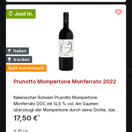
↻ Just in.
Italien
trocken
Bald ausverkauft
Prunotto Mompertone Monferrato 2022
Italienischer Rotwein Prunotto Mompertone
Monferrato DOC mit 14,5 % vol. Am Gaumen
überzeugt der Mompertone durch seine Dichte, das
sanfte Tannin, Eleganz und gute und geschmackvolle
17,50 €
*
Länge.
0.75 Ltr.