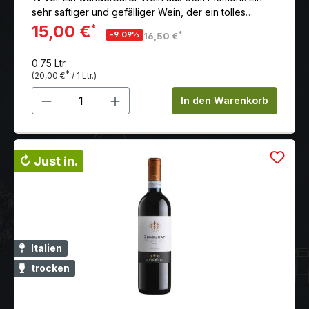
sehr saftiger und gefälliger Wein, der ein tolles
Gleichgewicht zwischen Frucht, Säure, Mineralität und
15,00 €
*
*
-9.09%
16,50 €
Frische bietet.
0.75 Ltr.
*
(20,00 €
/ 1 Ltr.)
Produkt Anzahl: Gib den gewünschten 
In den Warenkorb
↻ Just in.
Italien
trocken