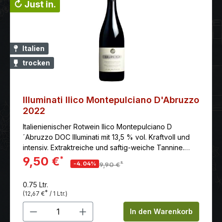
↻ Just in.
Italien
trocken
Illuminati Ilico Montepulciano D'Abruzzo
2022
Italienienischer Rotwein Ilico Montepulciano D
´Abruzzo DOC Illuminati mit 13,5 % vol. Kraftvoll und
intensiv. Extraktreiche und saftig-weiche Tannine.
Langer Abgang. Hier günstig online kaufen.
9,50 €
*
*
-4.04%
9,90 €
0.75 Ltr.
*
(12,67 €
/ 1 Ltr.)
Produkt Anzahl: Gib den gewünschten 
In den Warenkorb