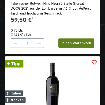
Italienischer Rotwein Nino Negri 5 Stelle Sfursat
DOCG 2021 aus der Lombardei mit 16 % vol. Äußerst
frisch und fruchtig im Geschmack.
59,50 €
*
0.75 Ltr.
*
(79,33 €
/ 1 Ltr.)
Produkt Anzahl: Gib den gewünschten 
In den Warenkorb
✦ Tipp.
Italien
trocken