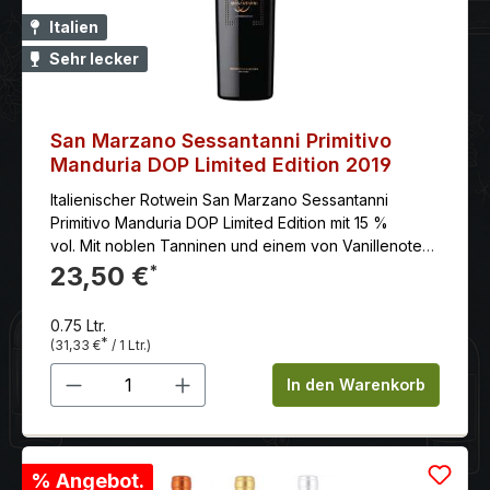
Italien
Sehr lecker
San Marzano Sessantanni Primitivo
Manduria DOP Limited Edition 2019
Italienischer Rotwein San Marzano Sessantanni
Primitivo Manduria DOP Limited Edition mit 15 %
vol. Mit noblen Tanninen und einem von Vanillenoten
begleiteten langem Abgang.
23,50 €
*
0.75 Ltr.
*
(31,33 €
/ 1 Ltr.)
Produkt Anzahl: Gib den gewünschten 
In den Warenkorb
% Angebot.