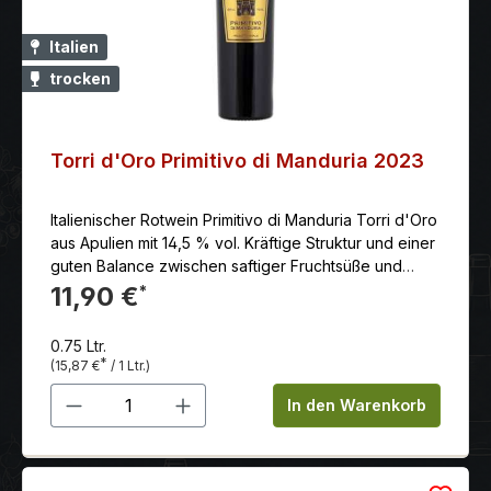
Italien
trocken
Torri d'Oro Primitivo di Manduria 2023
Italienischer Rotwein Primitivo di Manduria Torri d'Oro
aus Apulien mit 14,5 % vol. Kräftige Struktur und einer
guten Balance zwischen saftiger Fruchtsüße und
Säure.
11,90 €
*
0.75 Ltr.
*
(15,87 €
/ 1 Ltr.)
Produkt Anzahl: Gib den gewünschten 
In den Warenkorb