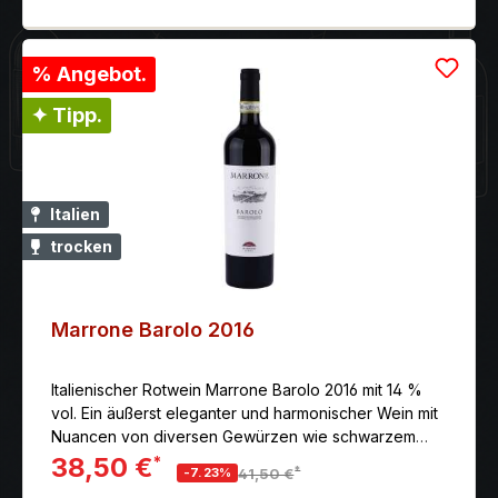
% Angebot.
✦ Tipp.
Italien
trocken
Marrone Barolo 2016
Italienischer Rotwein Marrone Barolo 2016 mit 14 %
vol. Ein äußerst eleganter und harmonischer Wein mit
Nuancen von diversen Gewürzen wie schwarzem
Pfeffer und Trüffel.
38,50 €
*
*
-7.23%
41,50 €