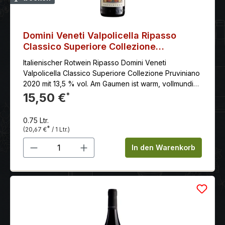
Domini Veneti Valpolicella Ripasso
Classico Superiore Collezione
Pruviniano 2020
Italienischer Rotwein Ripasso Domini Veneti
Valpolicella Classico Superiore Collezione Pruviniano
2020 mit 13,5 % vol. Am Gaumen ist warm, vollmundig,
anhaltend, mit lebhaften Tanninen und einem
15,50 €
*
Nachgeschmack von Trockenfrüchten, Walnüssen
und gerösteten Mandeln.
0.75 Ltr.
*
(20,67 €
/ 1 Ltr.)
Produkt Anzahl: Gib den gewünschten 
In den Warenkorb