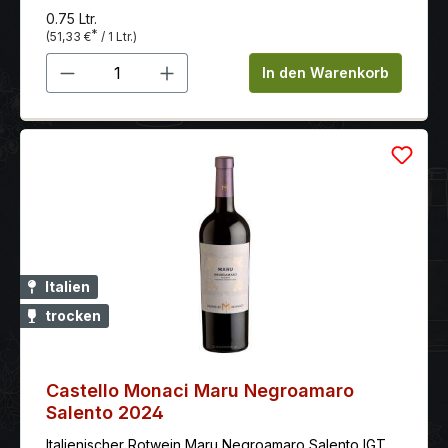
0.75 Ltr.
*
(51,33 €
/ 1 Ltr.)
Produkt Anzahl: Gib den gewünschten 
In den Warenkorb
Italien
trocken
Castello Monaci Maru Negroamaro
Salento 2024
Italienischer Rotwein Maru Negroamaro Salento IGT