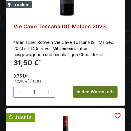
trocken
Vie Cave Toscana IGT Malbec 2023
Italienischer Rotwein Vie Cave Toscana IGT Malbec
2023 mit 14,5 % vol. Mit seinem sanften,
ausgewogenen und nachhaltigen Charakter ist
er bereits jetzt ein Trinkgenuss und wird auch in ein
31,50 €
*
paar Jahren noch viel Freude
bereiten.Serviervorschlag: Ausgezeichnet zu
0.75 Ltr.
kräftiger Pasta Salciccia.Serviertemperatur: 16.00
*
(42,00 €
/ 1 Ltr.)
°CAlkoholgehalt: 14.00 %schon trinkbar: sehr
Produkt Anzahl: Gib den gewünschten 
gutvorher öffnen: 1 std.lagerungsfähig bis (mind.):
In den Warenkorb
2029
↻ Just in.