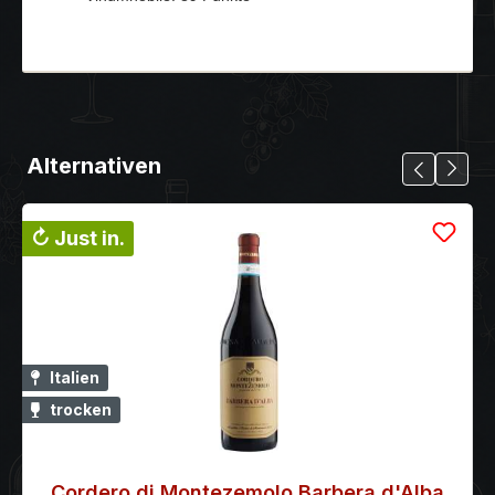
Alternativen
↻ Just in.
Italien
trocken
Cordero di Montezemolo Barbera d'Alba