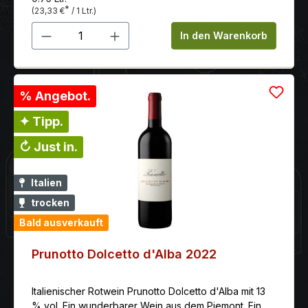
*
(23,33 €
/ 1 Ltr.)
Produkt Anzahl: Gib den gewünschten 
In den Warenkorb
% Angebot.
✦ Tipp.
↻ Just in.
Italien
trocken
Bald ausverkauft
Prunotto Dolcetto d'Alba 2022
Italienischer Rotwein Prunotto Dolcetto d'Alba mit 13
% vol. Ein wunderbarer Wein aus dem Piemont. Ein