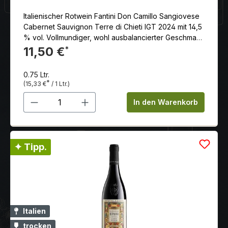
und eingelegten Kirschen, gepaart mit süßlichen
Italienischer Rotwein Fantini Don Camillo Sangiovese
Noten von Lakritz, Zimt und Gewürznelken. Am
Cabernet Sauvignon Terre di Chieti IGT 2024 mit 14,5
Gaumen spiegeln sich die Aromen wider. Der Wein
% vol. Vollmundiger, wohl ausbalancierter Geschmack
hat einen vollen Körper, eine gute Balance zwischen
mit einem deliziösen Nachhall.
11,50 €
*
Fruchtsüße und Säure und einen weichen,
mittellangen Abgang.
0.75 Ltr.
*
(15,33 €
/ 1 Ltr.)
Produkt Anzahl: Gib den gewünschten 
In den Warenkorb
✦ Tipp.
Italien
trocken