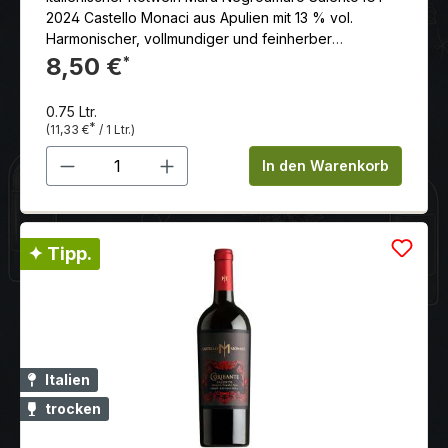
2024 Castello Monaci aus Apulien mit 13 % vol.
Harmonischer, vollmundiger und feinherber
Negroamaro mit angenehmer, runder Geschmack und
8,50 €
*
ausgezeichneter Struktur.
0.75 Ltr.
*
(11,33 €
/ 1 Ltr.)
Produkt Anzahl: Gib den gewünschten 
In den Warenkorb
✦ Tipp.
Italien
trocken