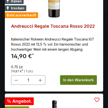
Italien
trocken
Bald ausverkauft
Andreucci Regale Toscana Rosso 2022
Italienischer Rotwein Andreucci Regale Toscana IGT
Rosso 2022 mit 13,5 % vol. Ein harmonischer und
hochwertiger Wein mit einem langen Abgang.
14,90 €
*
0.75 Ltr.
*
(19,87 €
/ 1 Ltr.)
Produkt Anzahl: Gib den gewünschten 
In den Warenkorb
% Angebot.