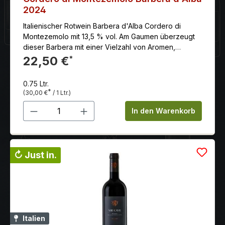
2024
Italienischer Rotwein Barbera d'Alba Cordero di
Montezemolo mit 13,5 % vol. Am Gaumen überzeugt
dieser Barbera mit einer Vielzahl von Aromen,
eingebunden in warme, weiche Tannine.
22,50 €
*
0.75 Ltr.
*
(30,00 €
/ 1 Ltr.)
Produkt Anzahl: Gib den gewünschten 
In den Warenkorb
↻ Just in.
Italien