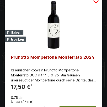
Italien
trocken
Prunotto Mompertone Monferrato 2024
Italienischer Rotwein Prunotto Mompertone
Monferrato DOC mit 14,5 % vol. Am Gaumen
überzeugt der Mompertone durch seine Dichte, das
sanfte Tannin, Eleganz und gute und geschmackvolle
17,50 €
*
Länge.
0.75 Ltr.
*
(23,33 €
/ 1 Ltr.)