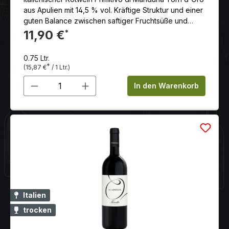
aus Apulien mit 14,5 % vol. Kräftige Struktur und einer
guten Balance zwischen saftiger Fruchtsüße und
Säure.
11,90 €
*
0.75 Ltr.
*
(15,87 €
/ 1 Ltr.)
Produkt Anzahl: Gib den gewünschten 
In den Warenkorb
Italien
trocken