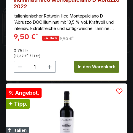
2022
Italienienischer Rotwein Ilico Montepulciano D
´Abruzzo DOC Illuminati mit 13,5 % vol. Kraftvoll und
intensiv. Extraktreiche und saftig-weiche Tannine.
Langer Abgang. Hier günstig online kaufen.
9,50 €
*
*
-4.04%
9,90 €
0.75 Ltr.
*
(12,67 €
/ 1 Ltr.)
Produkt Anzahl: Gib den gewünschten 
In den Warenkorb
% Angebot.
✦ Tipp.
Italien