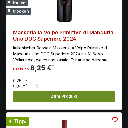
Cabernet Sauvignon zu einem absolut harmonischen
Italien
Genuss verschmilzt.
trocken
Masseria la Volpe Primitivo di Manduria
Uno DOC Superiore 2024
Italienischer Rotwein Masseria la Volpe Primitivo di
Manduria Uno DOC Superiore 2024 mit 14 % vol.
Vollmundig, weich und samtig. Er hat eine dezente
Restsüße, was ihn besonders gefällig macht. Die
8,25 €
*
Preis
ab
Tannine sind sanft und gut eingebunden.
0.75 Ltr.
*
(11,00 €
/ 1 Ltr.)
Zum Produkt
✦ Tipp.