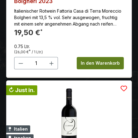
Bolgheri 2023
Italienischer Rotwein Fattoria Casa di Terra Moreccio
Bolgheri mit 13,5 % vol. Sehr ausgewogen, fruchtig
mit einem sehr angenehmen Abgang nach reifen
roten Beeren.
19,50 €
*
0.75 Ltr.
*
(26,00 €
/ 1 Ltr.)
Produkt Anzahl: Gib den gewünschten 
In den Warenkorb
↻ Just in.
Italien
trocken