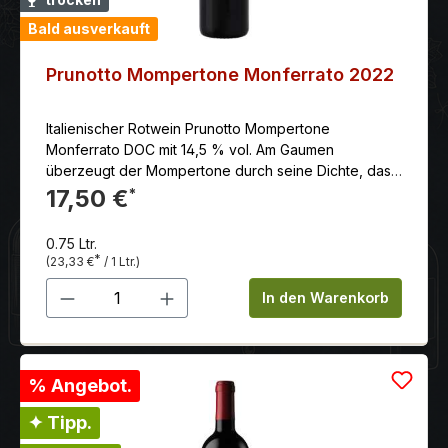
Bald ausverkauft
Prunotto Mompertone Monferrato 2022
Italienischer Rotwein Prunotto Mompertone
Monferrato DOC mit 14,5 % vol. Am Gaumen
überzeugt der Mompertone durch seine Dichte, das
sanfte Tannin, Eleganz und gute und geschmackvolle
17,50 €
*
Länge.
0.75 Ltr.
*
(23,33 €
/ 1 Ltr.)
Produkt Anzahl: Gib den gewünschten 
In den Warenkorb
% Angebot.
✦ Tipp.