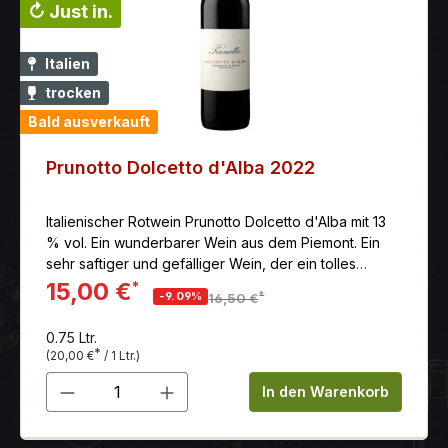
↻ Just in.
Italien
trocken
Bald ausverkauft
Prunotto Dolcetto d'Alba 2022
Italienischer Rotwein Prunotto Dolcetto d'Alba mit 13
% vol. Ein wunderbarer Wein aus dem Piemont. Ein
sehr saftiger und gefälliger Wein, der ein tolles
Gleichgewicht zwischen Frucht, Säure, Mineralität und
15,00 €
*
*
-9.09%
16,50 €
Frische bietet.
0.75 Ltr.
*
(20,00 €
/ 1 Ltr.)
Produkt Anzahl: Gib den gewünschten 
In den Warenkorb