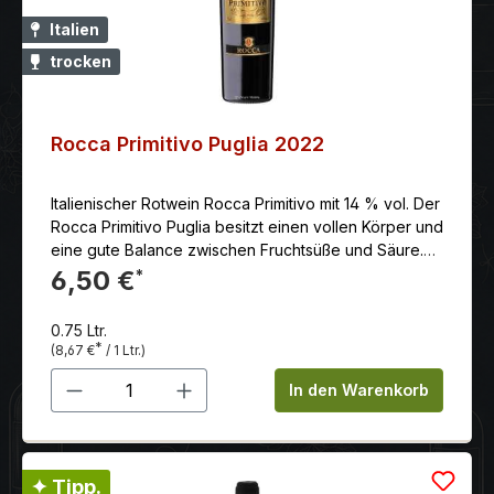
Italien
trocken
Rocca Primitivo Puglia 2022
Italienischer Rotwein Rocca Primitivo mit 14 % vol. Der
Rocca Primitivo Puglia besitzt einen vollen Körper und
eine gute Balance zwischen Fruchtsüße und Säure.
Der Abgang ist wunderbar weich und fruchtig. Das
6,50 €
*
Weinimperium Angelo Rocca & Figli wurde 1880 von
Francesco Rocca gegründet und wird heute vom
0.75 Ltr.
Enkel Ernesto und seinen Söhnen geleitet. Ein echtes
*
(8,67 €
/ 1 Ltr.)
Familienweingut mit 80ha Weinbergen in der
Produkt Anzahl: Gib den gewünschten 
Gemeinde Leverano im Herzen von Salento.
In den Warenkorb
Allerdings werden nicht nur die Weine aus Apulien in
der dortigen Kellerei auf die Flasche gebracht,
sondern auch ausgewählte Weine aus den
angesehensten Regionen Italiens. Das Portfolio der
✦ Tipp.