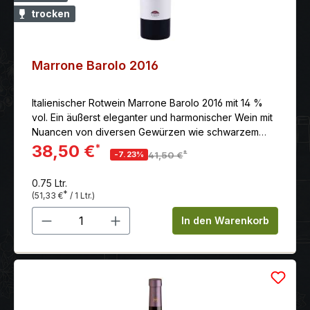
trocken
Marrone Barolo 2016
Italienischer Rotwein Marrone Barolo 2016 mit 14 %
vol. Ein äußerst eleganter und harmonischer Wein mit
Nuancen von diversen Gewürzen wie schwarzem
Pfeffer und Trüffel.
38,50 €
*
*
-7.23%
41,50 €
0.75 Ltr.
*
(51,33 €
/ 1 Ltr.)
Produkt Anzahl: Gib den gewünschten 
In den Warenkorb