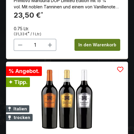
Primitivo Manduria DOP Limited Edition mit 15 %
vol. Mit noblen Tanninen und einem von Vanillenoten
begleiteten langem Abgang.
23,50 €
*
0.75 Ltr.
*
(31,33 €
/ 1 Ltr.)
Produkt Anzahl: Gib den gewünschten 
In den Warenkorb
% Angebot.
✦ Tipp.
Italien
trocken