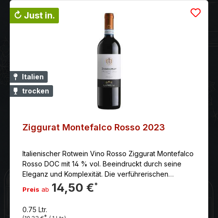
↻ Just in.
Italien
trocken
Ziggurat Montefalco Rosso 2023
Italienischer Rotwein Vino Rosso Ziggurat Montefalco
Rosso DOC mit 14 % vol. Beeindruckt durch seine
Eleganz und Komplexität. Die verführerischen
Kirscharomen stehen in perfektem Einklang mit Noten
14,50 €
*
Preis
ab
von Gewürznelke und balsamischen Essenzen. Am
Gaumen spiegelt sich diese Eleganz wider. Ein sehr
0.75 Ltr.
ausgewogener Wein, rund und zugleich
*