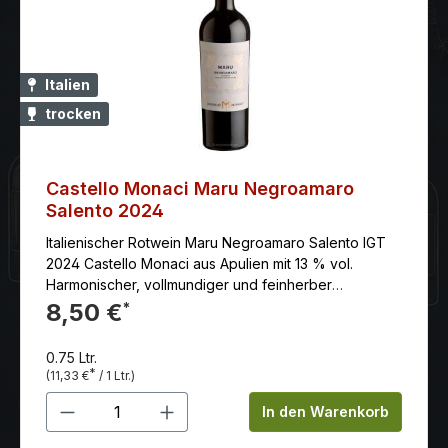
Italien
trocken
Castello Monaci Maru Negroamaro
Salento 2024
Italienischer Rotwein Maru Negroamaro Salento IGT
2024 Castello Monaci aus Apulien mit 13 % vol.
Harmonischer, vollmundiger und feinherber
Negroamaro mit angenehmer, runder Geschmack und
8,50 €
*
ausgezeichneter Struktur.
0.75 Ltr.
*
(11,33 €
/ 1 Ltr.)
Produkt Anzahl: Gib den gewünschten 
In den Warenkorb