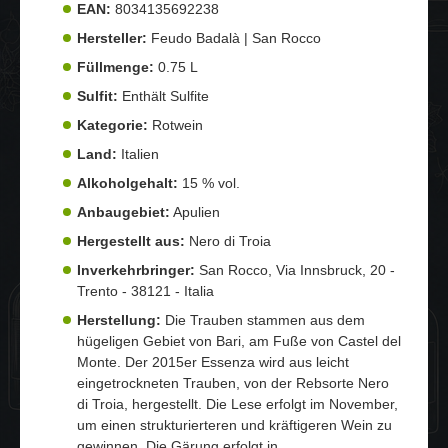
EAN:
8034135692238
Hersteller:
Feudo Badalà | San Rocco
Füllmenge:
0.75 L
Sulfit:
Enthält Sulfite
Kategorie:
Rotwein
Land:
Italien
Alkoholgehalt:
15 % vol.
Anbaugebiet:
Apulien
Hergestellt aus:
Nero di Troia
Inverkehrbringer:
San Rocco, Via Innsbruck, 20 -
Trento - 38121 - Italia
Herstellung:
Die Trauben stammen aus dem
hügeligen Gebiet von Bari, am Fuße von Castel del
Monte. Der 2015er Essenza wird aus leicht
eingetrockneten Trauben, von der Rebsorte Nero
di Troia, hergestellt. Die Lese erfolgt im November,
um einen strukturierteren und kräftigeren Wein zu
gewinnen. Die Gärung erfolgt in