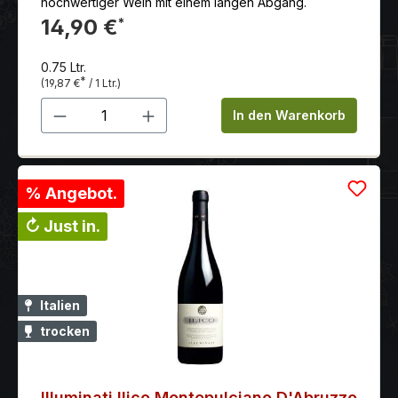
hochwertiger Wein mit einem langen Abgang.
14,90 €
*
0.75 Ltr.
*
(19,87 €
/ 1 Ltr.)
Produkt Anzahl: Gib den gewünschten 
In den Warenkorb
% Angebot.
↻ Just in.
Italien
trocken
Illuminati Ilico Montepulciano D'Abruzzo