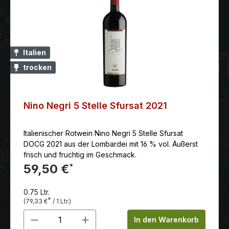
Italien
trocken
Nino Negri 5 Stelle Sfursat 2021
Italienischer Rotwein Nino Negri 5 Stelle Sfursat
DOCG 2021 aus der Lombardei mit 16 % vol. Äußerst
frisch und fruchtig im Geschmack.
59,50 €
*
0.75 Ltr.
*
(79,33 €
/ 1 Ltr.)
Produkt Anzahl: Gib den gewünschten 
In den Warenkorb