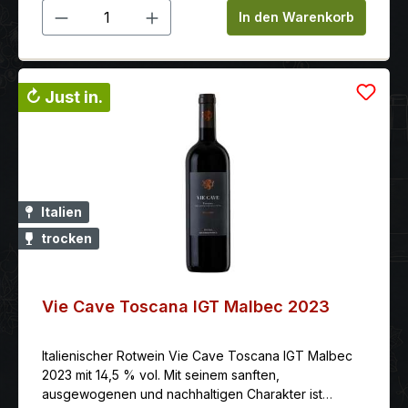
Produkt Anzahl: Gib den gewünschten 
In den Warenkorb
↻ Just in.
Italien
trocken
Vie Cave Toscana IGT Malbec 2023
Italienischer Rotwein Vie Cave Toscana IGT Malbec
2023 mit 14,5 % vol. Mit seinem sanften,
ausgewogenen und nachhaltigen Charakter ist