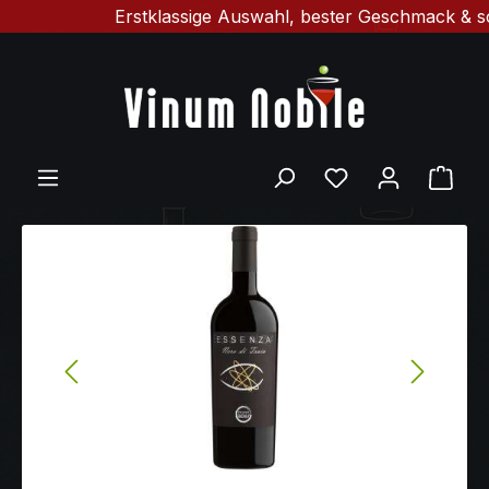
Erstklassige Auswahl, bester Geschmack & schnelle 
Zum Hauptinhalt springen
Ware
Bildergalerie überspringen