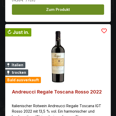
(19,33 €
/ 1 Ltr.)
frisch.Serviertemperatur: 16.00 schon trinkbar: gut
vorher öffnen: 1 Std. Herstellung: Premazeration bei 12
Zum Produkt
Grad für 20 Stunden, danach erfolgt die Gärung im
Stahltank zwischen 26-28 Grad. Der Wein wird 12
Monate in Barriques von 225 l und Tonneaux von 500
l ausgebaut und mindestens 6 Monate auf der
↻ Just in.
Flasche. Auszeichnung: Wine Enthusiast: 89 Punkte
(Jg. 08) Gambero Rosso: 2 Gläser (Jg. 07)
Italien
trocken
Bald ausverkauft
Andreucci Regale Toscana Rosso 2022
Italienischer Rotwein Andreucci Regale Toscana IGT
Rosso 2022 mit 13,5 % vol. Ein harmonischer und