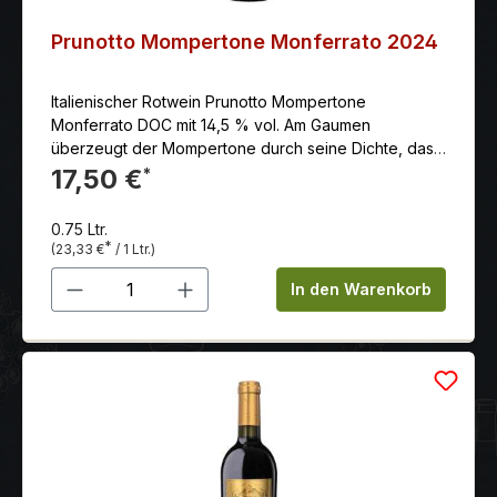
Prunotto Mompertone Monferrato 2024
Italienischer Rotwein Prunotto Mompertone
Monferrato DOC mit 14,5 % vol. Am Gaumen
überzeugt der Mompertone durch seine Dichte, das
sanfte Tannin, Eleganz und gute und geschmackvolle
17,50 €
*
Länge.
0.75 Ltr.
*
(23,33 €
/ 1 Ltr.)
Produkt Anzahl: Gib den gewünschten 
In den Warenkorb