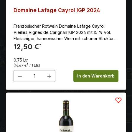
Domaine Lafage Cayrol IGP 2024
Französischer Rotwein Domaine Lafage Cayrol
Vieilles Vignes de Carignan IGP 2024 mit 15 % vol.
Fleischiger, harmonischer Wein mit schöner Struktur.
Geschmolzene Tannine, frischer, geschmeidiger und
12,50 €
*
runder Abgang mit roten Früchten.
0.75 Ltr.
*
(16,67 €
/ 1 Ltr.)
Produkt Anzahl: Gib den gewünschten 
In den Warenkorb