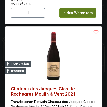
*
(15,33 €
/ 1 Ltr.)
Produkt Anzahl: Gib den gewünschten 
In den Warenkorb
Frankreich
trocken
Chateau des Jacques Clos de
Rochegres Moulin à Vent 2021
Französischer Rotwein Chateau des Jacques Clos de
Rochegres Moulin à Vent 2021 mit 14 % vol. Opulent