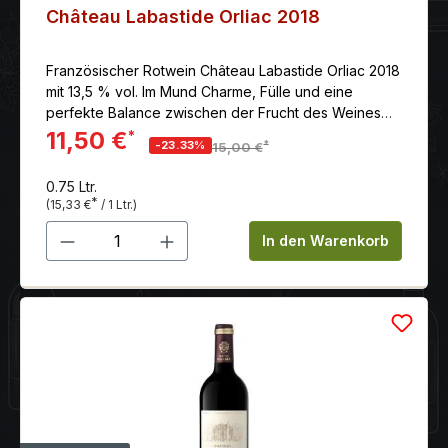
Château Labastide Orliac 2018
Französischer Rotwein Château Labastide Orliac 2018
mit 13,5 % vol. Im Mund Charme, Fülle und eine
perfekte Balance zwischen der Frucht des Weines
und einer leichten, kaum wahrnehmbaren Holznote.
11,50 €
*
*
-23.33%
15,00 €
0.75 Ltr.
*
(15,33 €
/ 1 Ltr.)
Produkt Anzahl: Gib den gewünschten 
In den Warenkorb