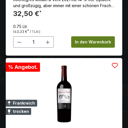
und großzügig, aber immer mit einer schönen Frische
ausgestattet, ist der Clos de Rochegrès einer der
32,50 €
*
Gipfel der Appellation.
0.75 Ltr.
*
(43,33 €
/ 1 Ltr.)
Produkt Anzahl: Gib den gewünschten 
In den Warenkorb
% Angebot.
Frankreich
trocken