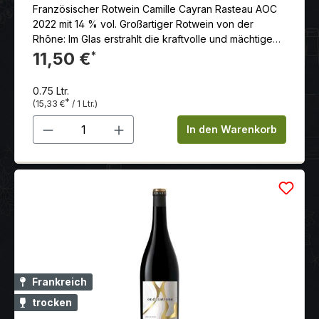
Französischer Rotwein Camille Cayran Rasteau AOC
2022 mit 14 % vol. Großartiger Rotwein von der
Rhône: Im Glas erstrahlt die kraftvolle und mächtige
Cuvée in wundervollem Karminrot. In der Nase
11,50 €
*
dominieren würzige Noten und Aromen von
schwarzen Oliven, die subtil von roter Beerenfrucht
0.75 Ltr.
untermalt werden. Am Gaumen wiederholen sich die
*
(15,33 €
/ 1 Ltr.)
würzigen Noten der Nase. Körperreich mit präsenten,
Produkt Anzahl: Gib den gewünschten 
weichen Tanninen. Ein wahres Gourmet-Erlebnis in
In den Warenkorb
Kombination mit Rindersteak und Morchelsauce, Salat
mit Geflügelleber oder deftigen Fleischgerichten mit
Lamm und Wild. Aus den Rebsorten: Grenache, Syrah,
Mourvèdre
Frankreich
trocken