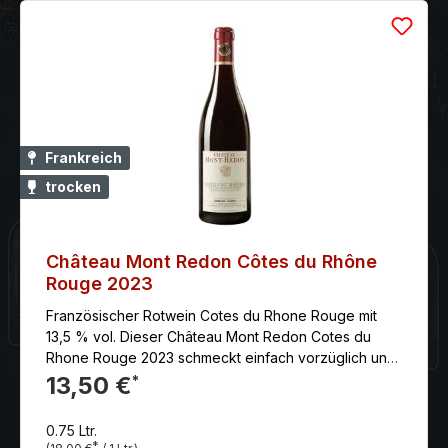
Frankreich
trocken
Château Mont Redon Côtes du Rhône
Rouge 2023
Französischer Rotwein Cotes du Rhone Rouge mit
13,5 % vol. Dieser Château Mont Redon Cotes du
Rhone Rouge 2023 schmeckt einfach vorzüglich und
ist ein prima Begleiter für jede Gelegenheit. Auf
13,50 €
*
armen, steinigen Böden nahe Châteauneuf, das im
südlichen Rhônetal zwischen Orange und Avignon
0.75 Ltr.
liegt, wächst aus geringem Ertrag dieser
*