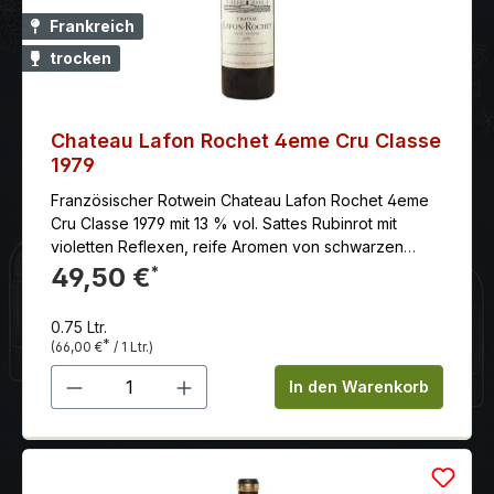
Frankreich
trocken
Chateau Lafon Rochet 4eme Cru Classe
1979
Französischer Rotwein Chateau Lafon Rochet 4eme
Cru Classe 1979 mit 13 % vol. Sattes Rubinrot mit
violetten Reflexen, reife Aromen von schwarzen
Beerenfrüchten; feinwürzige, süßliche
49,50 €
*
Holznoten, mineralisch, dichte Fruchtfülle, reifes,
feinkörniges Tannin, ausgewogen.Anbaugebiet: Die
0.75 Ltr.
Gemeinde Saint-Estèphe liegt auf der Halbinsel
*
(66,00 €
/ 1 Ltr.)
Médoc, 50 km nördlich von Bordeaux.Klassifizierung:
Produkt Anzahl: Gib den gewünschten 
Appellation Contrôlée entspricht einem
In den Warenkorb
Qualitätswein bestimmter Anbaugebiete. Die
Einstufung als Quatrième Cru Classé beruht auf der
1855 offiziellen Klassifikation.Jahrgang: Ein
Geheimtipp! Durch opulente, tanninhaltige und volle