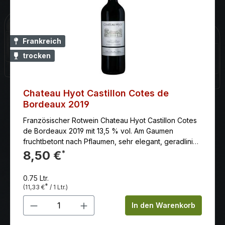
Frankreich
trocken
Chateau Hyot Castillon Cotes de
Bordeaux 2019
Französischer Rotwein Chateau Hyot Castillon Cotes
de Bordeaux 2019 mit 13,5 % vol. Am Gaumen
fruchtbetont nach Pflaumen, sehr elegant, geradlinig,
kraftvoll, vollmundig, mit schöner Balance von reifem
8,50 €
*
Tannin, saftiger Frucht, Würze und frischer Säure
0.75 Ltr.
*
(11,33 €
/ 1 Ltr.)
Produkt Anzahl: Gib den gewünschten 
In den Warenkorb