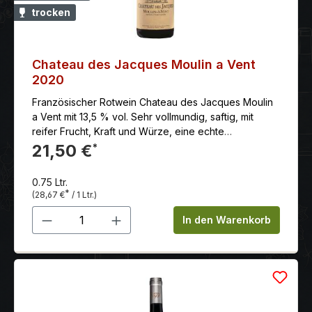
trocken
Chateau des Jacques Moulin a Vent
2020
Französischer Rotwein Chateau des Jacques Moulin
a Vent mit 13,5 % vol. Sehr vollmundig, saftig, mit
reifer Frucht, Kraft und Würze, eine echte
Überraschung.
21,50 €
*
0.75 Ltr.
*
(28,67 €
/ 1 Ltr.)
Produkt Anzahl: Gib den gewünschten 
In den Warenkorb