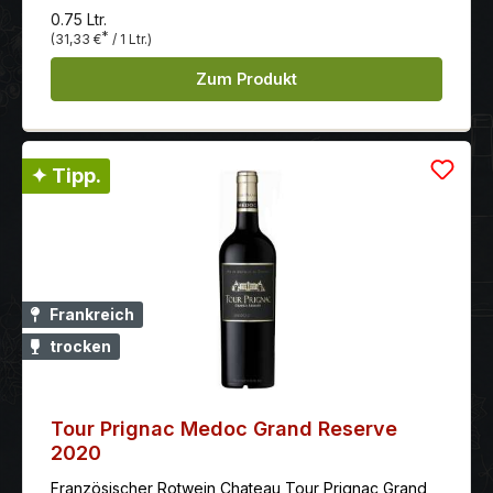
0.75 Ltr.
*
(31,33 €
/ 1 Ltr.)
Zum Produkt
✦ Tipp.
Frankreich
trocken
Tour Prignac Medoc Grand Reserve
2020
Französischer Rotwein Chateau Tour Prignac Grand