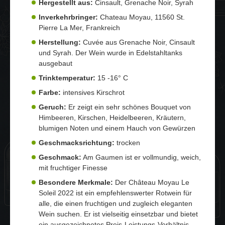
Hergestellt aus:
Cinsault, Grenache Noir, Syrah
Inverkehrbringer:
Chateau Moyau, 11560 St.
Pierre La Mer, Frankreich
Herstellung:
Cuvée aus Grenache Noir, Cinsault
und Syrah. Der Wein wurde in Edelstahltanks
ausgebaut
Trinktemperatur:
15 -16° C
Farbe:
intensives Kirschrot
Geruch:
Er zeigt ein sehr schönes Bouquet von
Himbeeren, Kirschen, Heidelbeeren, Kräutern,
blumigen Noten und einem Hauch von Gewürzen
Geschmacksrichtung:
trocken
Geschmack:
Am Gaumen ist er vollmundig, weich,
mit fruchtiger Finesse
Besondere Merkmale:
Der Château Moyau Le
Soleil 2022 ist ein empfehlenswerter Rotwein für
alle, die einen fruchtigen und zugleich eleganten
Wein suchen. Er ist vielseitig einsetzbar und bietet
ein ausgezeichnetes Preis-Leistungs-Verhältnis.