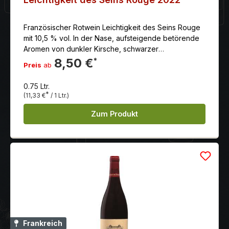
sondern auch weltweit hoch geschätzt. Die
Gemeinde Margaux liegt auf der Halbinsel
Französischer Rotwein Leichtigkeit des Seins Rouge
Médoc, etwa 30 Kilometer nördlich der Stadt
mit 10,5 % vol. In der Nase, aufsteigende betörende
Bordeaux. Ein eleganter Margaux zu erschwinglichem
Aromen von dunkler Kirsche, schwarzer
Preis!Empfehlung: Dekantiert bei 16 Grad Celsius zu
Johannesbeere, Wacholderbeere sowie Veilchen.
8,50 €
*
Wildpasteten, geschmortem Geflügel, Kalbsbraten
Preis
ab
und reifem Hartkäse.Der lang lagerfähige Rotwein ist
in einem ausgezeichneten Zustand und kann
0.75 Ltr.
getrunken und verkostet werden.
*
(11,33 €
/ 1 Ltr.)
Zum Produkt
Frankreich