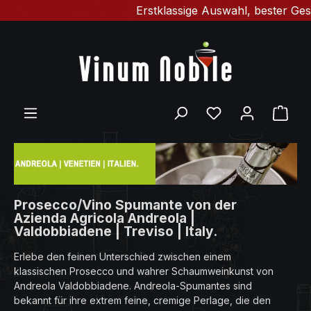
Erstklassige Auswahl, bester Geschmac
Zum Hauptinhalt springen
Du hast 0 Produ
Ware
Prosecco/Vino Spumante von der
Azienda Agricola Andreola |
Valdobbiadene | Treviso | Italy.
Erlebe den feinen Unterschied zwischen einem
klassischen Prosecco und wahrer Schaumweinkunst von
Andreola Valdobbiadene. Andreola-Spumantes sind
bekannt für ihre extrem feine, cremige Perlage, die den