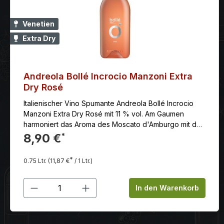
Venetien
Extra Dry
Andreola Bollé Incrocio Manzoni Extra
Dry Rosé
Italienischer Vino Spumante Andreola Bollé Incrocio
Manzoni Extra Dry Rosé mit 11 % vol. Am Gaumen
harmoniert das Aroma des Moscato d'Amburgo mit der
Frische des Raboso Piave und ergibt einen
8,90 €
*
anhaltenden, harmonischen Genuss. Hervorragend als
Aperitif oder zu Meeresfrüchte-Vorspeisen.
*
0.75 Ltr.
(11,87 €
/ 1 Ltr.)
Produkt Anzahl: Gib den gewünschten
In den Warenkorb