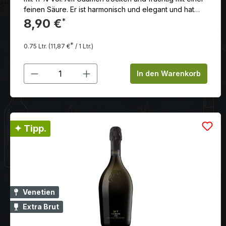
feinen Säure. Er ist harmonisch und elegant und hat
einen langen Abgang.
8,90 €
*
*
0.75 Ltr.
(11,87 €
/ 1 Ltr.)
Produkt Anzahl: Gib den gewünschten
In den Warenkorb
✦ Tipp.
Venetien
Extra Brut