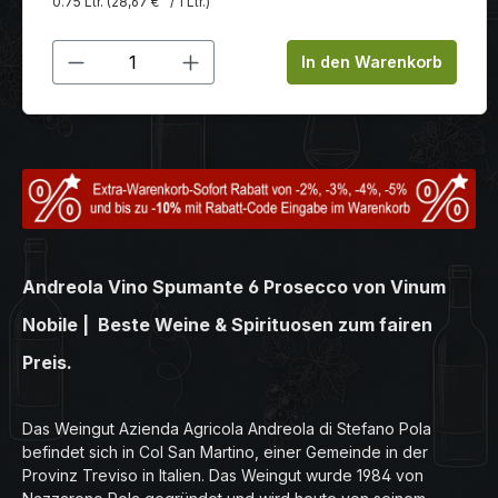
0.75 Ltr.
(28,67 €
/ 1 Ltr.)
Produkt Anzahl: Gib den gewünschten
In den Warenkorb
Andreola Vino Spumante 6 Prosecco von Vinum
Nobile | Beste Weine & Spirituosen zum fairen
Preis.
Das Weingut Azienda Agricola Andreola di Stefano Pola
befindet sich in Col San Martino, einer Gemeinde in der
Provinz Treviso in Italien. Das Weingut wurde 1984 von