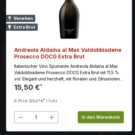
Venetien
Extra Brut
Andreola Aldaina al Mas Valdobbiadene
Prosecco DOCG Extra Brut
Italienischer Vino Spumante Andreola Aldaina al Mas
Valdobbiadene Prosecco DOCG Extra Brut mit 11,5 %
vol. Elegant und herzhaft, mit floralen und Zitrusnoten,
eignet er sich hervorragend als Aperitif und harmoniert
15,50 €
*
wunderbar mit Käse, Fisch und traditionellen Gerichten.
*
0.75 Ltr.
(20,67 €
/ 1 Ltr.)
Produkt Anzahl: Gib den gewünschten
In den Warenkorb