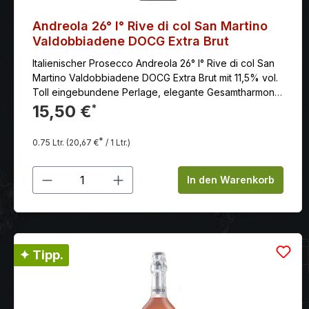
Andreola 26° I° Rive di col San Martino
Valdobbiadene DOCG Extra Brut
Italienischer Prosecco Andreola 26° I° Rive di col San
Martino Valdobbiadene DOCG Extra Brut mit 11,5% vol.
Toll eingebundene Perlage, elegante Gesamtharmonie
mit knackigem Finale und frischem Abgang.
15,50 €
*
*
0.75 Ltr.
(20,67 €
/ 1 Ltr.)
Produkt Anzahl: Gib den gewünschten
In den Warenkorb
✦ Tipp.