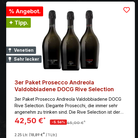
% Angebot.
✦ Tipp.
Venetien
Sehr lecker
3er Paket Prosecco Andreola
Valdobbiadene DOCG Rive Selection
3er Paket Prosecco Andreola Valdobbiadene DOCG
Rive Selection. Elegante Prosecchi, die immer sehr
angenehm zu trinken sind. Die Rive Selection ist der
beste Ausdruck von Valdobbiadene DOCG, die sich
42,50 €
*
*
-5.56%
45,00 €
durch die ursprüngliche Qualität von Andreola
auszeichnenDas Paket beinhaltet: 1 Flasche Prosecco
*
2.25 Ltr.
(18,89 €
/ 1 Ltr.)
Andreola Col del Forno Rive di Refontolo