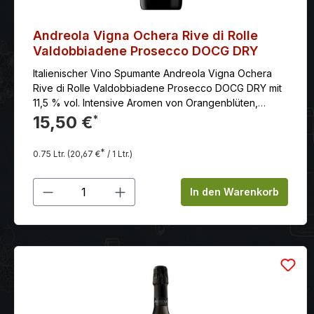
Andreola Vigna Ochera Rive di Rolle
Valdobbiadene Prosecco DOCG DRY
Italienischer Vino Spumante Andreola Vigna Ochera
Rive di Rolle Valdobbiadene Prosecco DOCG DRY mit
11,5 % vol. Intensive Aromen von Orangenblüten,
Pfirsichen, kandierten Zitrusfrüchten und süßen
15,50 €
*
Gewürzen. Mit seiner feinen, cremigen Perlage passt
er hervorragend zu Desserts ohne Sahne und lädt zu
*
0.75 Ltr.
(20,67 €
/ 1 Ltr.)
entspannten Momenten der Ruhe ein.
Produkt Anzahl: Gib den gewünschten
In den Warenkorb