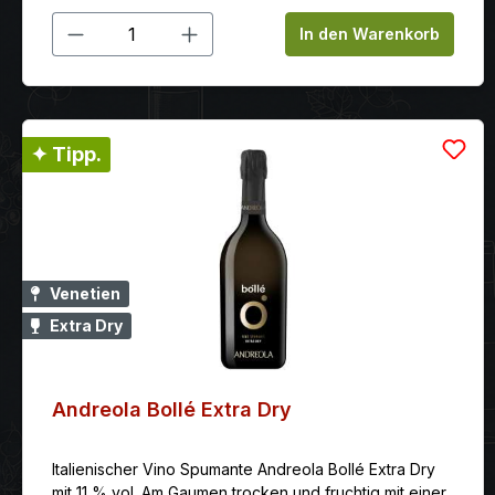
Produkt Anzahl: Gib den gewünschten
In den Warenkorb
✦ Tipp.
Venetien
Extra Dry
Andreola Bollé Extra Dry
Italienischer Vino Spumante Andreola Bollé Extra Dry
mit 11 % vol. Am Gaumen trocken und fruchtig mit einer