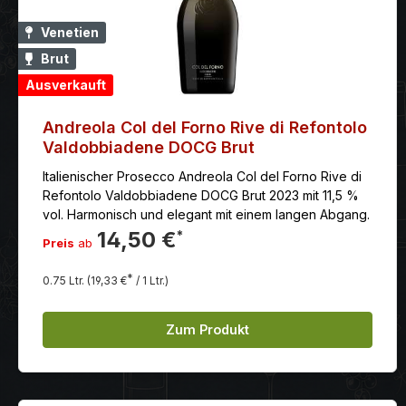
Venetien
Brut
Ausverkauft
Andreola Col del Forno Rive di Refontolo
Valdobbiadene DOCG Brut
Italienischer Prosecco Andreola Col del Forno Rive di
Refontolo Valdobbiadene DOCG Brut 2023 mit 11,5 %
vol. Harmonisch und elegant mit einem langen Abgang.
14,50 €
*
Preis
ab
*
0.75 Ltr.
(19,33 €
/ 1 Ltr.)
Zum Produkt