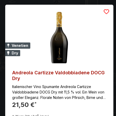
Venetien
Dry
Andreola Cartizze Valdobbiadene DOCG
Dry
Italienischer Vino Spumante Andreola Cartizze
Valdobbiadene DOCG Dry mit 11,5 % vol. Ein Wein von
großer Eleganz. Florale Noten von Pfirsich, Birne und
Aprikose, mit einer feinen, cremigen Perlage. Am
21,50 €
*
Gaumen intensiv und harmonisch, passt er
hervorragend zu Desserts.
*