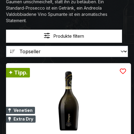
Gaumen umschmeichelt, statt ihn zu betäuben. Ein
Standard-Prosecco ist ein Getränk, ein Andreola
Valdobbiadene Vino Spumante ist ein aromatisches
Statement.
Produkte filtern
✦ Tipp.
Venetien
Extra Dry