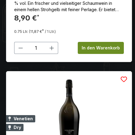
% vol. Ein frischer und vielseitiger Schaumwein in
einem hellen Strohgelb mit feiner Perlage. Er bietet
Aromen von frischen Früchten, weißen Blüten und
8,90 €
*
grünem Apfel. Perfekt als Aperitif oder zu einem Menü,
besticht er durch Eleganz und Geschmeidigkeit.
*
0.75 Ltr.
(11,87 €
/ 1 Ltr.)
Produkt Anzahl: Gib den gewünschten
In den Warenkorb
Venetien
Dry